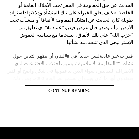
الحديث عن حق المقاومة في الحفر تحت الأملاك العامة أو
الخاصة. فكيف يعلق الخبراء على تلك المنشأة ودلالاتها؟لسنوات
طويلة كان الحديث عن امتلاك المقاومة #أنفاقا أو منشآت تحت
الأرض، ولم يصدر قبل عرض فيديو “عماد -4” أي تعليق من
“حزب الله” على تلك الأنفاق، انسجاما مع سياسة الغموض
الإستراتيجي الذي تتبعه منذ نشأتها.
قدرات غير عاديةليس جديداً في ##لبنان أن يظهر التباين حول
نشاط “#المقاومة الاسلامية”، بسبب اختلاف الاقتناعات لدى
الأطراف اللبنانيين، سواء الذين يدعمونها في شكل واضح أو الذين
يعتقدون أنها ما كان يجب أن تستمر بعد العام 2000. ومرد ذلك
إلى أن المقاومة ضد الاحتلال الإسرائيلي لم تكن يوماً محط
CONTINUE READING
إجماع داخلي، وإن كانت القوى اللبنانية المؤمنة بالصراع ضد
العدو الإسرائيلي لم تبدل في مواقفها.لكن التباين يصل إلى حدود
تخطت دور المقاومة، وهناك من يعترض على إقامة “حزب الله”
منشآت تحت الأرض، ويسأل عن تطبيق القانون اللبناني في
استغلال باطن الأرض.
والحال أن القانون اللبناني لا يطبق على الأملاك البحرية والنهرية