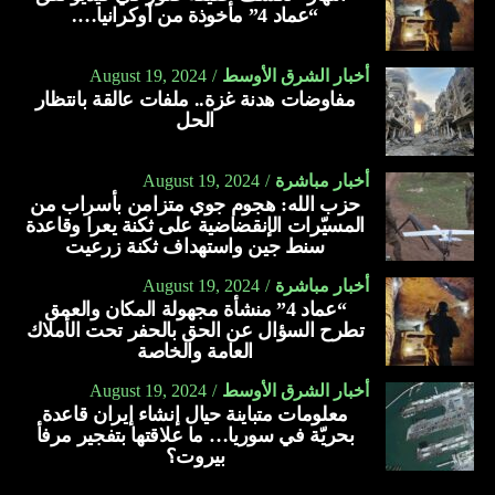
“عماد 4” مأخوذة من أوكرانيا….
أخبار الشرق الأوسط
August 19, 2024
مفاوضات هدنة غزة.. ملفات عالقة بانتظار
الحل
أخبار مباشرة
August 19, 2024
حزب الله: هجوم جوي متزامن بأسراب من
المسيّرات الإنقضاضية على ثكنة يعرا وقاعدة
سنط جين واستهداف ثكنة زرعيت
أخبار مباشرة
August 19, 2024
“عماد 4” منشأة مجهولة المكان والعمق
تطرح السؤال عن الحق بالحفر تحت الأملاك
العامة والخاصة
أخبار الشرق الأوسط
August 19, 2024
معلومات متباينة حيال إنشاء إيران قاعدة
بحريّة في سوريا… ما علاقتها بتفجير مرفأ
بيروت؟