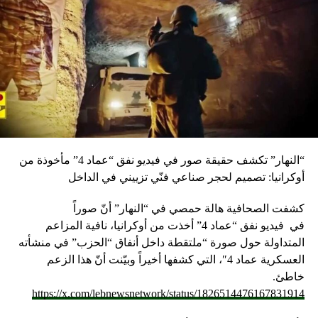
“النهار” تكشف حقيقة صور في فيديو نفق “عماد 4” مأخوذة من
أوكرانيا: تصميم لحجر صناعي فنّي تزييني في الداخل
كشفت الصحافية هالة حمصي في “النهار” أنّ صوراً
في
فيديو
نفق “عماد 4” أخذت من أوكرانيا، نافية المزاعم
المتداولة حول صورة “ملتقطة داخل أنفاق “الحزب” في منشأته
العسكرية عماد 4″، التي كشفها أخيراً وبيّنت أنّ هذا الزعم
خاطئ.
https://x.com/lebnewsnetwork/status/1826514476167831914