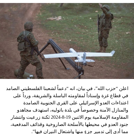
اعلن “حزب الله”، في بيان، انه “دعماً لشعبنا الفلسطيني الصامد
في قطاع غزة وإسناداً لمقاومته الباسلة ‌‏‌‏‌والشريفة، ورداً على
اعتداءات العدو الإسرائيلي على القرى الجنوبية الصامدة
والمنازل الآمنة وخصوصاً في بلدة باتوليه، استهدف مجاهدو
المقاومة الإسلامية يوم الاثنين 19-8-2024 ثكنة زرعيت وانتشار
جنود العدو في محيطها بالأسلحة الصاروخية وقذائف المدفعية،
مما أدى إلى تدمير جزءٍ منها واشتعال النيران فيها”.