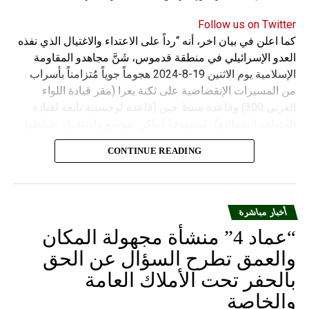
Follow us on Twitter
كما اعلن في بيان اخر، أنه “رداً على الاعتداء والاغتيال الذي نفذه
العدو الإسرائيلي في منطقة قدموس، شَنَّ مجاهدو المقاومة
الإسلامية يوم الاثنين 19-8-2024 هجوماً جوياً مُتزامناً بأسراب
من المسيرات الإنقضاضية على ثكنة يعرا (مقر قيادة اللواء
الغربي 300) وقاعدة سنط جين (قاعدة لوجستية تابعة لقيادة
المنطقة الشمالية)، مُستهدفةً أماكن تموضع واستقرار ضباطها
وجنودها وأصابت أهدافها بدقة وأوقعت فيهم عدداً من القتلى
CONTINUE READING
والجرحى”.
أخبار مباشرة
“عماد 4” منشأة مجهولة المكان
والعمق تطرح السؤال عن الحق
بالحفر تحت الأملاك العامة
والخاصة