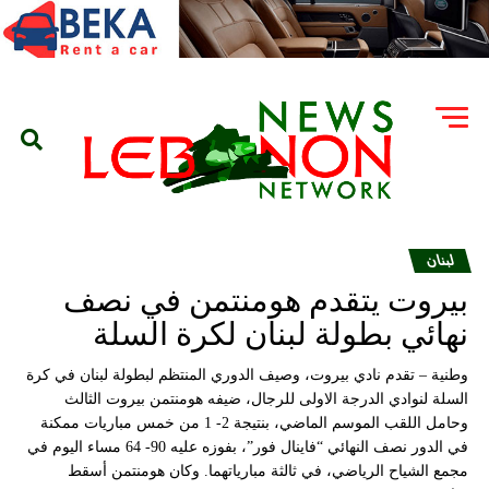
لبنان
بيروت يتقدم هومنتمن في نصف
نهائي بطولة لبنان لكرة السلة
وطنية – تقدم نادي بيروت، وصيف الدوري المنتظم لبطولة لبنان في كرة
السلة لنوادي الدرجة الاولى للرجال، ضيفه هومنتمن بيروت الثالث
وحامل اللقب الموسم الماضي، بنتيجة 2- 1 من خمس مباريات ممكنة
في الدور نصف النهائي “فاينال فور”، بفوزه عليه 90- 64 مساء اليوم في
مجمع الشياح الرياضي، في ثالثة مبارياتهما. وكان هومنتمن أسقط