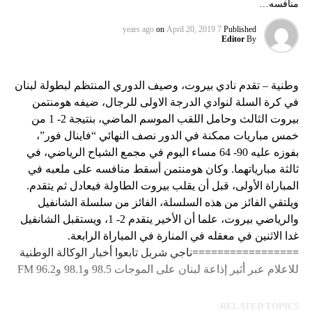
منافسه…
on
April 20, 2019
7 years ago
Published
Editor
By
وطنية – تقدم نادي بيروت، وصيف الدوري المنتظم لبطولة لبنان
في كرة السلة لنوادي الدرجة الاولى للرجال، ضيفه هومنتمن
بيروت الثالث وحامل اللقب الموسم الماضي، بنتيجة 2- 1 من
خمس مباريات ممكنة في الدور نصف النهائي “فاينال فور”،
بفوزه عليه 90- 64 مساء اليوم في مجمع الشياح الرياضي، في
ثالثة مبارياتهما. وكان هومنتمن أسقط منافسه على ملعبه في
المباراة الأولى، قبل أن يقلب بيروت الطاولة فيعادل ثم يتقدم.
ويلتقي الفائز من هذه السلسلة، الفائز من سلسلة الشانفيل
والرياضي بيروت، علما أن الأخير يتقدم 2- 1، ويستقبل الشانفيل
غدا الاثنين في معقله في المنارة في المباراة الرابعة.
=================ناجي شربل تابعوا أخبار الوكالة الوطنية
للاعلام عبر أثير إذاعة لبنان على الموجات 98.5 و98.1 و96.2 FM
RELATED TOPICS: