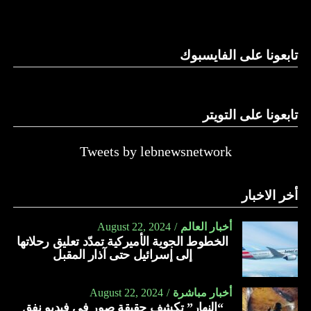
وغيرها، على الرغم من الإجماع اللبناني على ضرورة استعادة
الدولة…
تابعونا على الفايسبوك
النهار
تابعونا على التويتر
Tweets by lebnewsnetwork
أخر الاخبار
أخبار العالم
August 22, 2024
الخطوط الجوية الأميركية تمدّد تعليق رحلاتها
إلى إسرائيل حتى آذار المقبل
أخبار مباشرة
August 22, 2024
“النهار” تكشف حقيقة صور في فيديو نفق