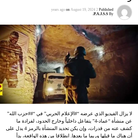
on
August 19, 2024
2 years ago
Published
P.A.J.S.S.
By
لا يزال الفيديو الذي عرضه “#الإعلام الحربي” في “##حزب الله”
عن منشأة “عماد-4” يتفاعل داخلياً وخارج الحدود، لفرادة ما
كشف عنه من قدرات، وإن يكن تحديد المنشأة بالرمز 4 يدل على
أن هناك ما قبلها وربما ما بعدها. انطلاقا من هذه الواقعة، بدأ