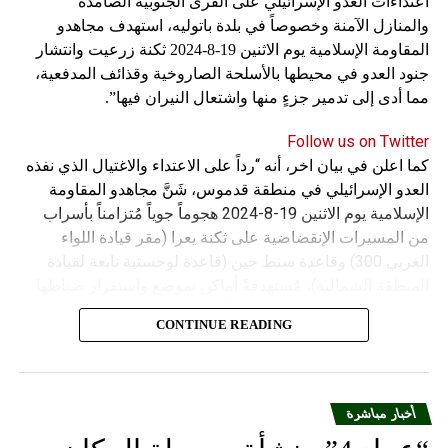
اعتداءات العدو الإسرائيلي على القرى الجنوبية الصامدة
الوكالة الوطنية للاعلام عبر أثير إذاعة لبنان على الموجات 98.5
والمنازل الآمنة وخصوصاً في بلدة باتوليه، استهدف مجاهدو
و98.1 و96.2 FM
المقاومة الإسلامية يوم الاثنين 19-8-2024 ثكنة زرعيت وانتشار
جنود العدو في محيطها بالأسلحة الصاروخية وقذائف المدفعية،
RELATED TOPICS:
مما أدى إلى تدمير جزءٍ منها واشتعال النيران فيها”.
UP NEX
ابطة التعليم الأساسي هنأت المعلمين والتلامذة والأهالي
Follow us on Twitter
حلول العام الدراسي الجديد
كما اعلن في بيان اخر، أنه “رداً على الاعتداء والاغتيال الذي نفذه
DON'T MISS
العدو الإسرائيلي في منطقة قدموس، شَنَّ مجاهدو المقاومة
انطلاق رالي الأرز ال27 برعاية قائد الجيش وروجيه فغالي
الإسلامية يوم الاثنين 19-8-2024 هجوماً جوياً مُتزامناً بأسراب
يتصدر المرحلة الاستعراضية
من المسيرات الإنقضاضية على ثكنة يعرا (مقر قيادة اللواء
الغربي 300) وقاعدة سنط جين (قاعدة لوجستية تابعة لقيادة
المنطقة الشمالية)، مُستهدفةً أماكن تموضع واستقرار ضباطها
وجنودها وأصابت أهدافها بدقة وأوقعت فيهم عدداً من القتلى
CONTINUE READING
والجرحى”.
أخبار مباشرة