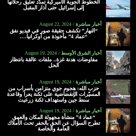
الخطوط الجوية الأميركية تمدّد تعليق رحلاتها
إلى إسرائيل حتى آذار المقبل
أخبار مباشرة
August 22, 2024
“النهار” تكشف حقيقة صور في فيديو نفق
“عماد 4” مأخوذة من أوكرانيا….
أخبار الشرق الأوسط
August 19, 2024
مفاوضات هدنة غزة.. ملفات عالقة بانتظار
الحل
أخبار مباشرة
August 19, 2024
حزب الله: هجوم جوي متزامن بأسراب من
المسيّرات الإنقضاضية على ثكنة يعرا وقاعدة
سنط جين واستهداف ثكنة زرعيت
أخبار مباشرة
August 19, 2024
“عماد 4” منشأة مجهولة المكان والعمق
تطرح السؤال عن الحق بالحفر تحت الأملاك
العامة والخاصة