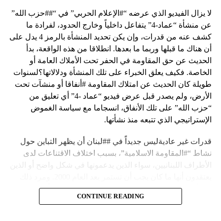
لا يزال الفيديو الذي عرضه “#الإعلام الحربي” في “##حزب الله”
عن منشأة “عماد-4” يتفاعل داخلياً وخارج الحدود، لفرادة ما
كشف عنه من قدرات، وإن يكن تحديد المنشأة بالرمز 4 يدل على
أن هناك ما قبلها وربما ما بعدها. انطلاقا من هذه الواقعة، بدأ
الحديث عن حق المقاومة في الحفر تحت الأملاك العامة أو
الخاصة. فكيف يعلق الخبراء على تلك المنشأة ودلالاتها؟لسنوات
طويلة كان الحديث عن امتلاك المقاومة #أنفاقا أو منشآت تحت
الأرض، ولم يصدر قبل عرض فيديو “عماد -4” أي تعليق من
“حزب الله” على تلك الأنفاق، انسجاما مع سياسة الغموض
الإستراتيجي الذي تتبعه منذ نشأتها.
قدرات غير عاديةليس جديداً في ##لبنان أن يظهر التباين حول
نشاط “#المقاومة الاسلامية”، بسبب اختلاف الاقتناعات لدى
الأطراف اللبنانيين، سواء الذين يدعمونها في شكل واضح أو الذين
يعتقدون أنها ما كان يجب أن تستمر بعد العام 2000. ومرد ذلك
إلى أن المقاومة ضد الاحتلال الإسرائيلي لم تكن يوماً محط
CONTINUE READING
إجماع داخلي، وإن كانت القوى اللبنانية المؤمنة بالصراع ضد
العدو الإسرائيلي لم تبدل في مواقفها.لكن التباين يصل إلى حدود