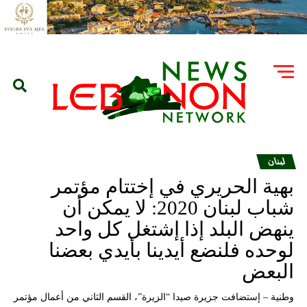
لبنان
بهية الحريري في إختتام مؤتمر
شباب لبنان 2020: لا يمكن أن
ينهض البلد إذا إشتغل كل واحد
لوحده فلنضع أيدينا بأيدي بعضنا
البعض
وطنية – إستضافت جزيرة صيدا “الزيرة”، القسم الثاني من أعمال مؤتمر