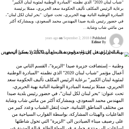
“شباب لبنان 2020” الذي نظمته “المبادرة الوطنية لمئوية لبنان الكبير”
برعاية الرئيس المكلف تأليف الحكومة سعد الحريري، ممثلا برئيسة
المبادرة الوطنية النائبة بهية الحريري، تحت عنوان: “بحر لبنان لكل لبنان”،
في حضور رئيس بلدية صيدا المهندس محمد السعودي، ويمشاركة أكثر
من مائتي شاب وشابة…
on
September 2, 2018
8 years ago
Published
Editor
By
وطنية – إستضافت جزيرة صيدا “الزيرة”، القسم الثاني من
أعمال مؤتمر “شباب لبنان 2020” الذي نظمته “المبادرة الوطنية
لمئوية لبنان الكبير” برعاية الرئيس المكلف تأليف الحكومة سعد
الحريري، ممثلا برئيسة المبادرة الوطنية النائبة بهية الحريري،
تحت عنوان: “بحر لبنان لكل لبنان”، في حضور رئيس بلدية صيدا
المهندس محمد السعودي، ويمشاركة أكثر من مائتي شاب وشابة
من مختلف المناطق اللبنانية، حيث إنتقل الشباب وعدد كبير من
الفاعليات والهيئات المشاركة، بواسطة القوارب السياحية من
على رصيف ميناء الصيادين الى “الزيرة” التي تحول شاطئها
لساعات، الى منتدى حواري في الهواء الطلق قبالة المدينة عبر