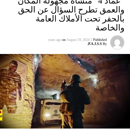
“عماد 4” منشأة مجهولة المكان
والعمق تطرح السؤال عن الحق
بالحفر تحت الأملاك العامة
والخاصة
on
August 19, 2024
2 years ago
Published
P.A.J.S.S.
By