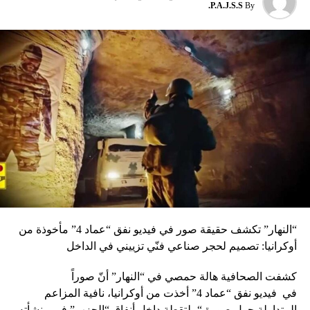
المشاركين، مستخرجات ونتائج المؤتمر والأولويات التي وضعوها
P.A.J.S.S.
By
للعمل عليها من الآن وحتى سنة 2020. وقد ركزت نقاشات
المؤتمر، بحسب التوصيات، على: – الأولويات التنموية لكل
منطقة، ومقاربتها من خلال المشاريع التي تم لحظها في مؤتمر
“سيدر”، او مقاربة الأولويات المناطقية من خلال الأولويات
الوطنية. – أليات الاستفادة من الثروة البحرية الجديدة (النفط
والغاز). – إقتراح مبادرة لإحياء مئوية لبنان الكبير سنة 2020. –
أهمية التركيز على مجالات التنمية والتعليم وريادة الأعمال
والمبادرات الاجتماعية والاقتصادية لمختلف المناطق، ودور
القطاع الخاص والمجتمع المدني بالتعاون والتضامن مع
المؤسسات الحكومية والسلطات المحلية، ممثلة بالبلديات.
الحريري وفي كلمتها الختامية للمؤتمر، أعربت النائبة الحريري
عن فخرها ب”الشباب الذين نظموا وشاركوا”، شاكرة الرئيس
الحريري على “رعايته للمؤتمر، والبلدية على استضافتها
“النهار” تكشف حقيقة صور في فيديو نفق “عماد 4” مأخوذة من
ومواكتبها ودعمها”، كما شكرت الحضور من مختلف الفاعليات
أوكرانيا: تصميم لحجر صناعي فنّي تزييني في الداخل
والقطاعات والهيئات “على مشاركتهم في أعمال المؤتمر”.
وتناولت الحريري في كلمتها بعض العناوين التي تم التطرق اليها
كشفت الصحافية هالة حمصي في “النهار” أنّ صوراً
خلال المؤتمر فاعتبرت “أن من بين الأمور الأساسية، التركيز
في
فيديو
نفق “عماد 4” أخذت من أوكرانيا، نافية المزاعم
على التعليم وربطه بسوق العمل وتضييق الهوة بينه وبين سوق
المتداولة حول صورة “ملتقطة داخل أنفاق “الحزب” في منشأته