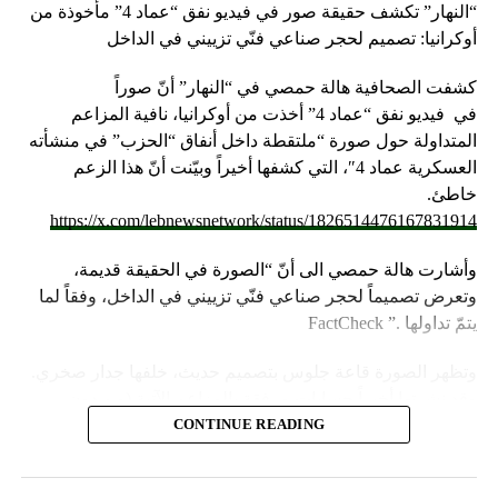
“النهار” تكشف حقيقة صور في فيديو نفق “عماد 4” مأخوذة من
أوكرانيا: تصميم لحجر صناعي فنّي تزييني في الداخل
كشفت الصحافية هالة حمصي في “النهار” أنّ صوراً
في
فيديو
نفق “عماد 4” أخذت من أوكرانيا، نافية المزاعم
المتداولة حول صورة “ملتقطة داخل أنفاق “الحزب” في منشأته
العسكرية عماد 4″، التي كشفها أخيراً وبيّنت أنّ هذا الزعم
خاطئ.
https://x.com/lebnewsnetwork/status/1826514476167831914
وأشارت هالة حمصي الى أنّ “الصورة في الحقيقة قديمة،
وتعرض تصميماً لحجر صناعي فنّي تزييني في الداخل، وفقاً لما
يتمّ تداولها .” FactCheck
وتظهر الصورة قاعة جلوس بتصميم حديث، خلفها جدار صخري.
وقد نشرتها أخيراً حسابات مرفقة بالمزاعم الآتية (من دون
تدخل): “صالون الاستقبال بمنشأة عماد 4”.
CONTINUE READING
وأشارت “النهار” الى أنّ “انتشار الصورة جاء في وقت نشر