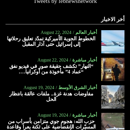
Tweets by lebnewsnetwork
أخر الاخبار
أخبار العالم
August 22, 2024
الخطوط الجوية الأميركية تمدّد تعليق رحلاتها
إلى إسرائيل حتى آذار المقبل
أخبار مباشرة
August 22, 2024
“النهار” تكشف حقيقة صور في فيديو نفق
“عماد 4” مأخوذة من أوكرانيا….
أخبار الشرق الأوسط
August 19, 2024
مفاوضات هدنة غزة.. ملفات عالقة بانتظار
الحل
أخبار مباشرة
August 19, 2024
حزب الله: هجوم جوي متزامن بأسراب من
المسيّرات الإنقضاضية على ثكنة يعرا وقاعدة