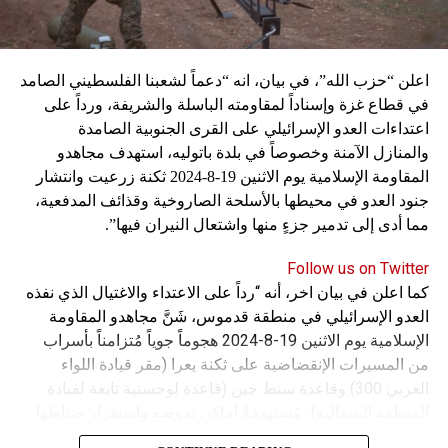
اعلن “حزب الله”، في بيان، انه “دعماً لشعبنا الفلسطيني الصامد
في قطاع غزة وإسناداً لمقاومته الباسلة ‌‏‌‏‌والشريفة، ورداً على
اعتداءات العدو الإسرائيلي على القرى الجنوبية الصامدة
والمنازل الآمنة وخصوصاً في بلدة باتوليه، استهدف مجاهدو
المقاومة الإسلامية يوم الاثنين 19-8-2024 ثكنة زرعيت وانتشار
جنود العدو في محيطها بالأسلحة الصاروخية وقذائف المدفعية،
مما أدى إلى تدمير جزءٍ منها واشتعال النيران فيها”.
Follow us on Twitter
كما اعلن في بيان اخر، أنه “رداً على الاعتداء والاغتيال الذي نفذه
العدو الإسرائيلي في منطقة قدموس، شَنَّ مجاهدو المقاومة
الإسلامية يوم الاثنين 19-8-2024 هجوماً جوياً مُتزامناً بأسراب
من المسيرات الإنقضاضية على ثكنة يعرا (مقر قيادة اللواء
الغربي 300) وقاعدة سنط جين (قاعدة لوجستية تابعة لقيادة
المنطقة الشمالية)، مُستهدفةً أماكن تموضع واستقرار ضباطها
وجنودها وأصابت أهدافها بدقة وأوقعت فيهم عدداً من القتلى