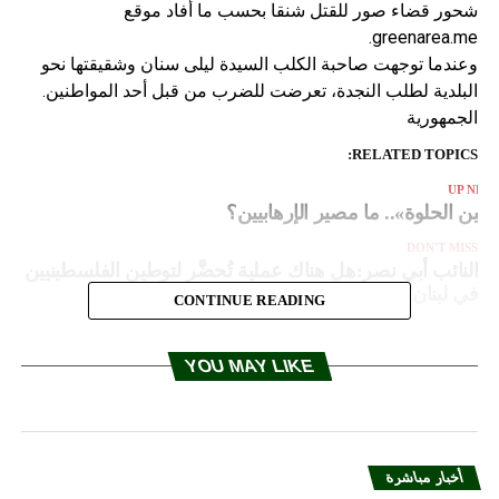
شحور قضاء صور للقتل شنقا بحسب ما أفاد موقع
greenarea.me.
وعندما توجهت صاحبة الكلب السيدة ليلى سنان وشقيقتها نحو
البلدية لطلب النجدة، تعرضت للضرب من قبل أحد المواطنين.
الجمهورية
RELATED TOPICS:
UP NEX
عين الحلوة».. ما مصير الإرهابيين؟
DON'T MISS
النائب أبي نصر:هل هناك عملية تُحضَّر لتوطين الفلسطينيين
في لبنان؟
CONTINUE READING
YOU MAY LIKE
أخبار مباشرة