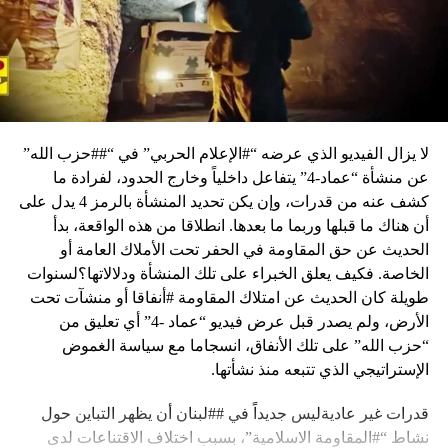
لا يزال الفيديو الذي عرضه “#الإعلام الحربي” في “##حزب الله”
عن منشأة “عماد-4” يتفاعل داخلياً وخارج الحدود، لفرادة ما
كشف عنه من قدرات، وإن يكن تحديد المنشأة بالرمز 4 يدل على
أن هناك ما قبلها وربما ما بعدها. انطلاقا من هذه الواقعة، بدأ
الحديث عن حق المقاومة في الحفر تحت الأملاك العامة أو
الخاصة. فكيف يعلق الخبراء على تلك المنشأة ودلالاتها؟لسنوات
طويلة كان الحديث عن امتلاك المقاومة #أنفاقا أو منشآت تحت
الأرض، ولم يصدر قبل عرض فيديو “عماد -4” أي تعليق من
“حزب الله” على تلك الأنفاق، انسجاما مع سياسة الغموض
الإستراتيجي الذي تتبعه منذ نشأتها.
قدرات غير عاديةليس جديداً في ##لبنان أن يظهر التباين حول
نشاط “#المقاومة الاسلامية”، بسبب اختلاف الاقتناعات لدى