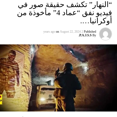
“النهار” تكشف حقيقة صور في
فيديو نفق “عماد 4” مأخوذة من
أوكرانيا….
on
August 22, 2024
2 years ago
Published
P.A.J.S.S.
By