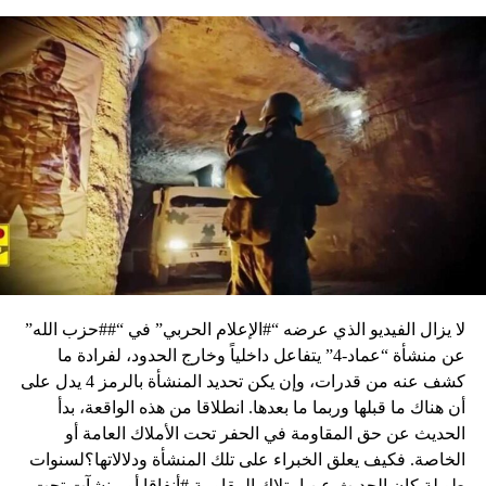
لا يزال الفيديو الذي عرضه “#الإعلام الحربي” في “##حزب الله”
عن منشأة “عماد-4” يتفاعل داخلياً وخارج الحدود، لفرادة ما
كشف عنه من قدرات، وإن يكن تحديد المنشأة بالرمز 4 يدل على
أن هناك ما قبلها وربما ما بعدها. انطلاقا من هذه الواقعة، بدأ
الحديث عن حق المقاومة في الحفر تحت الأملاك العامة أو
الخاصة. فكيف يعلق الخبراء على تلك المنشأة ودلالاتها؟لسنوات
طويلة كان الحديث عن امتلاك المقاومة #أنفاقا أو منشآت تحت