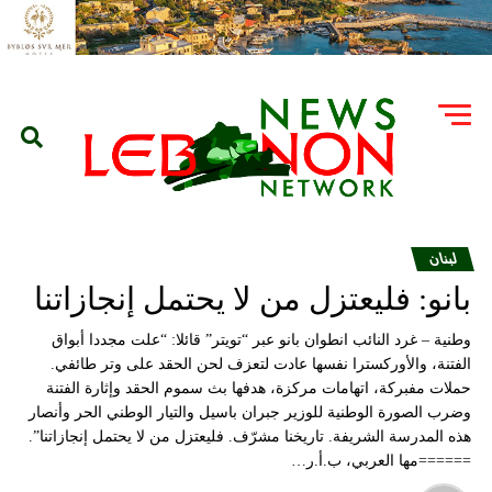
لبنان
بانو: فليعتزل من لا يحتمل إنجازاتنا
وطنية – غرد النائب انطوان بانو عبر “تويتر” قائلا: “‏علت مجددا أبواق
الفتنة، والأوركسترا نفسها عادت لتعزف لحن الحقد على وتر طائفي.
حملات مفبركة، اتهامات مركزة، هدفها بث سموم الحقد وإثارة الفتنة
وضرب الصورة الوطنية للوزير جبران باسيل والتيار الوطني الحر وأنصار
هذه المدرسة الشريفة. ‏تاريخنا مشرّف. فليعتزل من لا يحتمل إنجازاتنا”.
======مها العربي، ب.أ.ر…