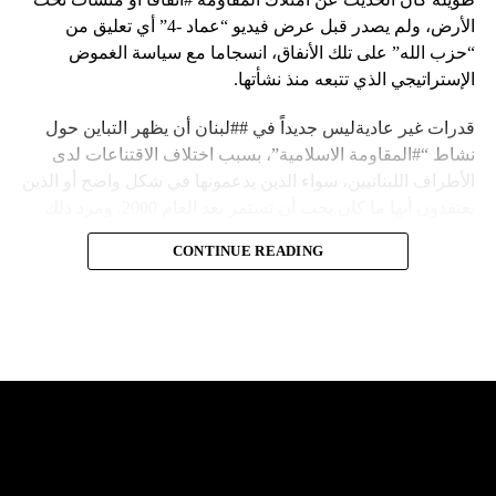
الأرض، ولم يصدر قبل عرض فيديو “عماد -4” أي تعليق من
“حزب الله” على تلك الأنفاق، انسجاما مع سياسة الغموض
الإستراتيجي الذي تتبعه منذ نشأتها.
قدرات غير عاديةليس جديداً في ##لبنان أن يظهر التباين حول
نشاط “#المقاومة الاسلامية”، بسبب اختلاف الاقتناعات لدى
الأطراف اللبنانيين، سواء الذين يدعمونها في شكل واضح أو الذين
يعتقدون أنها ما كان يجب أن تستمر بعد العام 2000. ومرد ذلك
إلى أن المقاومة ضد الاحتلال الإسرائيلي لم تكن يوماً محط
CONTINUE READING
إجماع داخلي، وإن كانت القوى اللبنانية المؤمنة بالصراع ضد
العدو الإسرائيلي لم تبدل في مواقفها.لكن التباين يصل إلى حدود
تخطت دور المقاومة، وهناك من يعترض على إقامة “حزب الله”
منشآت تحت الأرض، ويسأل عن تطبيق القانون اللبناني في
استغلال باطن الأرض.
والحال أن القانون اللبناني لا يطبق على الأملاك البحرية والنهرية
وغيرها، على الرغم من الإجماع اللبناني على ضرورة استعادة
الدولة…