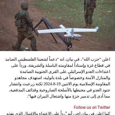
اعلن “حزب الله”، في بيان، انه “دعماً لشعبنا الفلسطيني الصامد
في قطاع غزة وإسناداً لمقاومته الباسلة ‌‏‌‏‌والشريفة، ورداً على
اعتداءات العدو الإسرائيلي على القرى الجنوبية الصامدة
والمنازل الآمنة وخصوصاً في بلدة باتوليه، استهدف مجاهدو
المقاومة الإسلامية يوم الاثنين 19-8-2024 ثكنة زرعيت وانتشار
جنود العدو في محيطها بالأسلحة الصاروخية وقذائف المدفعية،
مما أدى إلى تدمير جزءٍ منها واشتعال النيران فيها”.
Follow us on Twitter
كما اعلن في بيان اخر، أنه “رداً على الاعتداء والاغتيال الذي نفذه