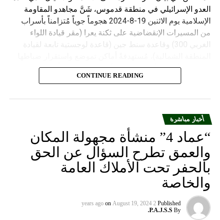
العدو الإسرائيلي في منطقة قدموس، شَنَّ مجاهدو المقاومة
الإسلامية يوم الاثنين 19-8-2024 هجوماً جوياً مُتزامناً بأسراب
من المسيرات الإنقضاضية على ثكنة يعرا (مقر قيادة اللواء
الغربي 300) وقاعدة سنط جين (قاعدة لوجستية تابعة لقيادة
المنطقة الشمالية)، مُستهدفةً أماكن تموضع واستقرار ضباطها
وجنودها وأصابت أهدافها بدقة وأوقعت فيهم عدداً من القتلى
CONTINUE READING
والجرحى”.
أخبار مباشرة
“عماد 4” منشأة مجهولة المكان
والعمق تطرح السؤال عن الحق
بالحفر تحت الأملاك العامة
والخاصة
on
August 19, 2024
2 years ago
Published
P.A.J.S.S.
By