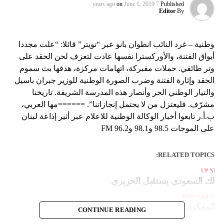
on
June 1, 2019
7 years ago
Published
Editor
By
وطنية – غرد النائب انطوان بانو عبر “تويتر” قائلا: “‏علت مجددا
أبواق الفتنة، والأوركسترا نفسها عادت لتعزف لحن الحقد على
وتر طائفي. حملات مفبركة، اتهامات مركزة، هدفها بث سموم
الحقد وإثارة الفتنة وضرب الصورة الوطنية للوزير جبران باسيل
والتيار الوطني الحر وأنصار هذه المدرسة الشريفة. ‏تاريخنا
مشرّف. فليعتزل من لا يحتمل إنجازاتنا”. ======مها العربي،
ب.أ.ر تابعوا أخبار الوكالة الوطنية للاعلام عبر أثير إذاعة لبنان
على الموجات 98.5 و98.1 و96.2 FM
RELATED TOPICS:
UP NEX
لملك السعودي يستقبل الحريري
DON'T MISS
المفكرة ليوم الاثنين 3 حزيران 2019
CONTINUE READING