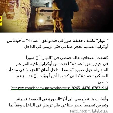
“النهار” تكشف حقيقة صور في فيديو نفق “عماد 4” مأخوذة من
أوكرانيا: تصميم لحجر صناعي فنّي تزييني في الداخل
كشفت الصحافية هالة حمصي في “النهار” أنّ صوراً
في
فيديو
نفق “عماد 4” أخذت من أوكرانيا، نافية المزاعم
المتداولة حول صورة “ملتقطة داخل أنفاق “الحزب” في منشأته
العسكرية عماد 4″، التي كشفها أخيراً وبيّنت أنّ هذا الزعم
خاطئ.
https://x.com/lebnewsnetwork/status/1826514476167831914
وأشارت هالة حمصي الى أنّ “الصورة في الحقيقة قديمة،
وتعرض تصميماً لحجر صناعي فنّي تزييني في الداخل، وفقاً لما
يتمّ تداولها .” FactCheck