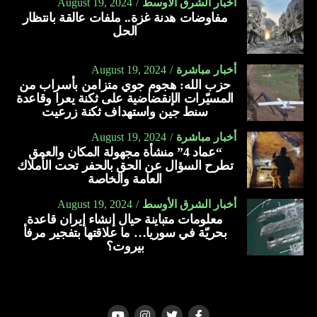
أخبار الشرق الأوسط
August 19, 2024
مفاوضات هدنة غزة.. ملفات عالقة بانتظار
الحل
أخبار مباشرة
August 19, 2024
حزب الله: هجوم جوي متزامن بأسراب من
المسيّرات الإنقضاضية على ثكنة يعرا وقاعدة
سنط جين واستهداف ثكنة زرعيت
أخبار مباشرة
August 19, 2024
“عماد 4” منشأة مجهولة المكان والعمق
تطرح السؤال عن الحق بالحفر تحت الأملاك
العامة والخاصة
أخبار الشرق الأوسط
August 19, 2024
معلومات متباينة حيال إنشاء إيران قاعدة
بحريّة في سوريا… ما علاقتها بتفجير مرفأ
بيروت؟