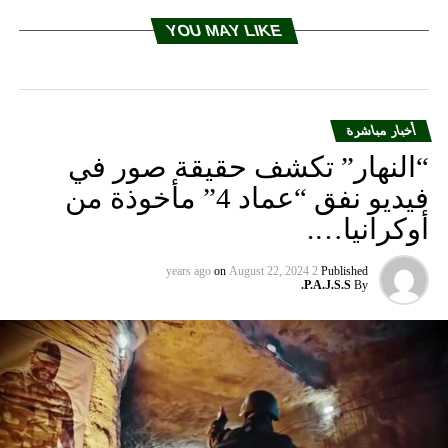
YOU MAY LIKE
أخبار مباشرة
“النهار” تكشف حقيقة صور في
فيديو نفق “عماد 4” مأخوذة من
أوكرانيا….
on
August 22, 2024
2 years ago
Published
P.A.J.S.S.
By