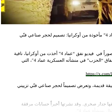
“النهار” تكشف حقيقة صور في فيديو نفق “عماد 4” مأخوذة من أوكرانيا: تصميم لحجر صناعي فنّي
صوراً في
فيديو
نفق “عماد 4” أخذت من أوكرانيا، نافية
المزاعم المتداولة حول صورة “ملتقطة داخل أنفاق “الحزب” في منشأته العسكرية عماد 4″، التي
https://x.com
قة قديمة، وتعرض تصميماً لحجر صناعي فنّي تزييني
ا جدار صخري. وقد نشرتها أخيراً حسابات مرفقة
ل بمنشأة عماد 4”.