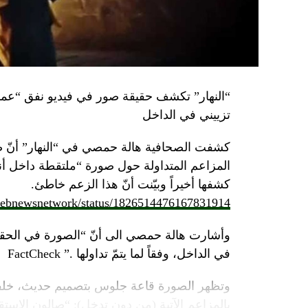
تزييني في الداخل
كشفت الصحافية هالة حمصي في “النهار” أنّ 
كشفها أخيراً وبيّنت أنّ هذا الزعم خاطئ.
/lebnewsnetwork/status/1826514476167831914
وأشارت هالة حمصي الى أنّ “الصورة في الحقي
في الداخل، وفقاً لما يتمّ تداولها .” FactCheck
وتظهر الصورة قاعة جلوس بتصميم حديث، خلفه
بالمزاعم الآتية (من دون تدخل): “صالون الاستقبا