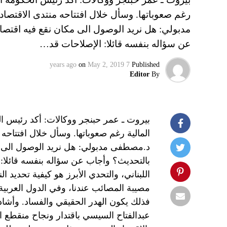
رغم صعوباتها. وسأل خلال افتتاحه منتدى الاقتص
مدبولي: هل نريد الوصول الى مكان نقع فيه اقتصاد
عن سؤاله بنفسه قائلا: الإصلاحات قد…
on
May 2, 2019
7 years ago
Published
Editor
By
بيروت ـ عمر حبنجر ووكالات: أكد رئيس ال
المالية رغم صعوباتها. وسأل خلال افتتاح
د.مصطفى مدبولي: هل نريد الوصول الى مك
بالتحديث؟ وأجاب عن سؤاله بنفسه قائلا:
اللبناني، والتحدي الأبرز هو كيفية تحديد 
فذلك يكون الهدر الحقيقي والفساد. وأشاد 
عبدالفتاح السيسي باقتدار ونجاح منقطع ال