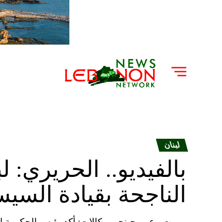
لبنان
بالفيديو.. الحريري: 
الناجحة بقيادة السي
بيروت ـ عمر حبنجر ووكالات: أكد رئيس الحكومة الل