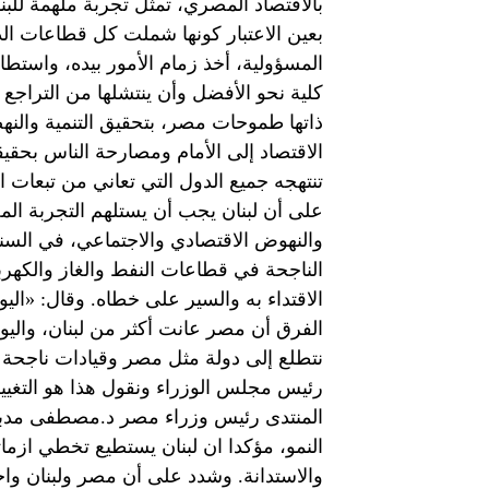
بالاقتصاد المصري، تمثل تجربة ملهمة للبنا
بعين الاعتبار كونها شملت كل قطاعات الد
المسؤولية، أخذ زمام الأمور بيده، واست
كلية نحو الأفضل وأن ينتشلها من التراجع 
ذاتها طموحات مصر، بتحقيق التنمية والنهضة
الاقتصاد إلى الأمام ومصارحة الناس بحقي
تنتهجه جميع الدول التي تعاني من تبعات ا
على أن لبنان يجب أن يستلهم التجربة الم
والنهوض الاقتصادي والاجتماعي، في السنو
الناجحة في قطاعات النفط والغاز والكهرب
الاقتداء به والسير على خطاه. وقال: «الي
الفرق أن مصر عانت أكثر من لبنان، واليوم 
نتطلع إلى دولة مثل مصر وقيادات ناجحة
رئيس مجلس الوزراء ونقول هذا هو التغ
المنتدى رئيس وزراء مصر د.مصطفى مدبول
النمو، مؤكدا ان لبنان يستطيع تخطي ازم
والاستدانة. وشدد على أن مصر ولبنان واج