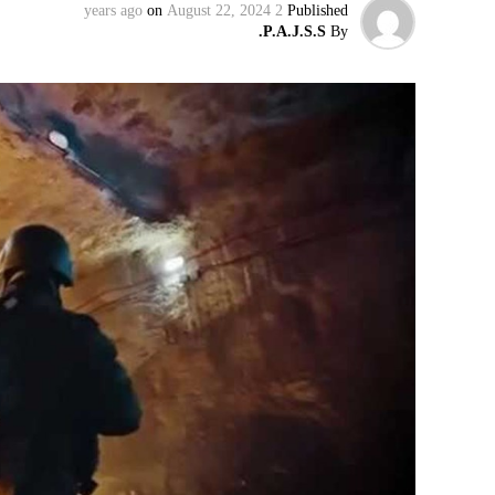
on
August 22, 2024
2 years ago
Published
P.A.J.S.S.
By