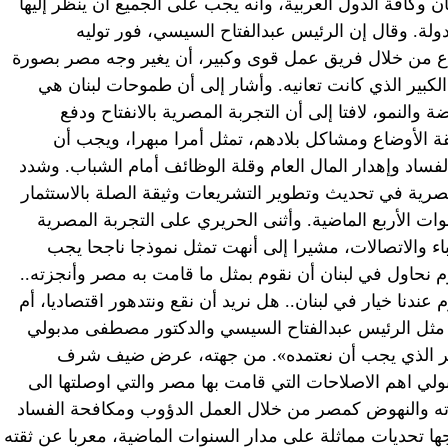
ن وكافة الدول العربية، وأنه يجب على الجميع أن ينظر إليها
ولة. وقال إن الرئيس عبدالفتاح السيسي، فور توليه
طاع من خلال فريق عمل قوى وكبير، أن يغير وجه مصر بصورة
الكبير الذي كانت تعانيه. وأشار إلى أن طموحات لبنان هي
 والنمو، لافتا إلى أن التجربة المصرية بالانفتاح ودفع
قة الأوضاع ومشاكل بلادهم، تمثل أمرا مبهرا، ويجب أن
لفساد وإهدار المال العام وقلة الوظائف أمام الشباب. وشدد
صرية في تحديث وتطوير التشريعات وثيقة الصلة بالاستثمار
ات الأربع الماضية. وأثنى الحريري على التجربة المصرية
اء والاتصالات، مشيرا إلى أنهت تمثل نموذجا ناجحا يجب
وم نحاول في لبنان أن نقوم بمثل ما قامت به مصر وأنجزته..
عندنا خيار في لبنان.. هل نريد أن نقع ونتدهور اقتصاديا، أم
 مثل الرئيس عبدالفتاح السيسي والدكتور مصطفى مدبولي
يير الذي يجب أن نعتمده». من جهته، عرض ضيف شرف
ي اهم الاصلاحات التي قامت بها مصر والتي اوصلتها الى
اته والنهوض كمصر من خلال العمل الدؤوب ومكافحة الفساد
ها تحديات مماثلة على مدار السنوات الماضية، معربا عن ثقته