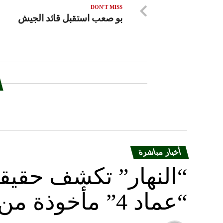
DON'T MISS
بو صعب استقبل قائد الجيش
أخبار مباشرة
“النهار” تكشف حقيق
“عماد 4” مأخوذة من أوكرانيا….