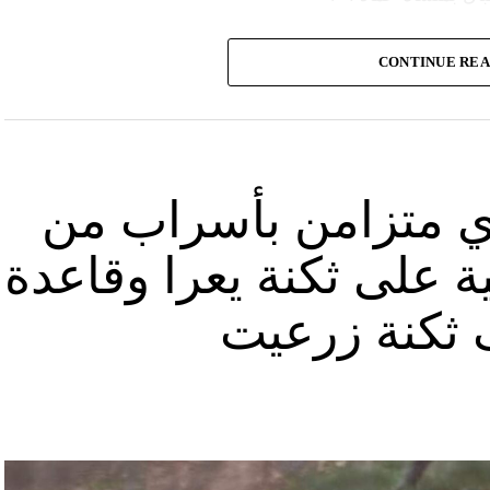
وأشارت “النهار” الى أنّ “انتشار الصورة جاء في وقت نشر “الحزب”، الجمعة 16 آب 2024، فيديو مع
CONTINUE RE
صّنة تتحرّك فيها آليات محمّلة بالصواريخ ضمن أنفاق
الله يهددّ فيها إسرائيل”.
نوان “جبالنا خزائننا”، على مدى أربع دقائق ونصف
قة منشأة عسكرية تحمل اسم “عماد 4″، نسبة الى القائد العسكري في “الحزب” عماد مغنية الذي
ي متزامن بأسراب من
ة على ثكنة يعرا وقاعدة
ثكنة زرعيت