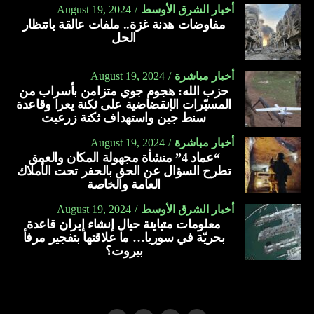
أخبار الشرق الأوسط
August 19, 2024
مفاوضات هدنة غزة.. ملفات عالقة بانتظار
الحل
أخبار مباشرة
August 19, 2024
حزب الله: هجوم جوي متزامن بأسراب من
المسيّرات الإنقضاضية على ثكنة يعرا وقاعدة
سنط جين واستهداف ثكنة زرعيت
أخبار مباشرة
August 19, 2024
“عماد 4” منشأة مجهولة المكان والعمق
تطرح السؤال عن الحق بالحفر تحت الأملاك
العامة والخاصة
أخبار الشرق الأوسط
August 19, 2024
معلومات متباينة حيال إنشاء إيران قاعدة
بحريّة في سوريا… ما علاقتها بتفجير مرفأ
بيروت؟