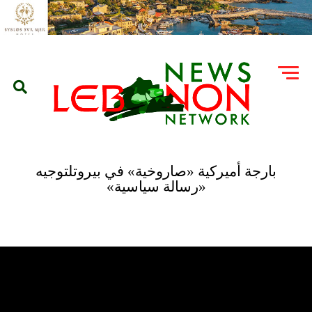
بارجة أميركية «صاروخية» في بيروتلتوجيه
«رسالة سياسية»