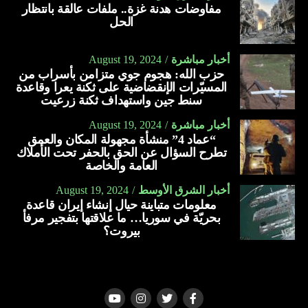
مفاوضات هدنة غزة.. ملفات عالقة بانتظار
الحل
أخبار مباشرة
August 19, 2024
حزب الله: هجوم جوي متزامن بأسراب من
المسيّرات الإنقضاضية على ثكنة يعرا وقاعدة
سنط جين واستهداف ثكنة زرعيت
أخبار مباشرة
August 19, 2024
“عماد 4” منشأة مجهولة المكان والعمق
تطرح السؤال عن الحق بالحفر تحت الأملاك
العامة والخاصة
أخبار الشرق الأوسط
August 19, 2024
معلومات متباينة حيال إنشاء إيران قاعدة
بحريّة في سوريا… ما علاقتها بتفجير مرفأ
بيروت؟