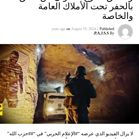
بالحفر تحت الأملاك العامة
والخاصة
on
August 19, 2024
2 years ago
Published
P.A.J.S.S.
By
لا يزال الفيديو الذي عرضه “#الإعلام الحربي” في “##حزب الله”