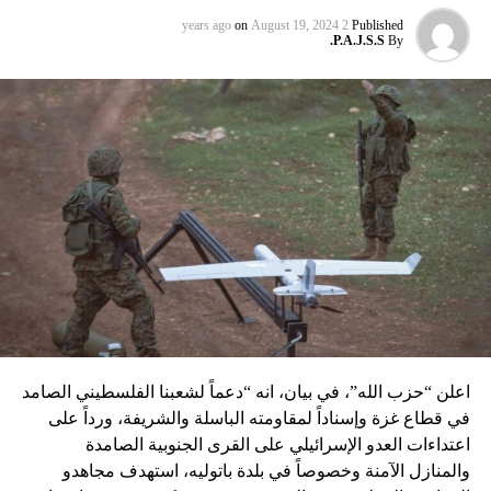
عماد مغنية الذي قتل بتفجير سيّارة مفخّخة في دمشق عام 2008
on
August 19, 2024
2 years ago
Published
P.A.J.S.S.
By
نسبه الحزب الى إسرائيل”.
اعلن “حزب الله”، في بيان، انه “دعماً لشعبنا الفلسطيني الصامد
في قطاع غزة وإسناداً لمقاومته الباسلة ‌‏‌‏‌والشريفة، ورداً على
اعتداءات العدو الإسرائيلي على القرى الجنوبية الصامدة
والمنازل الآمنة وخصوصاً في بلدة باتوليه، استهدف مجاهدو