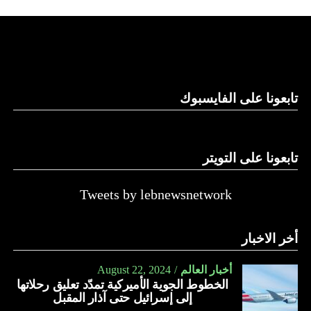
استغلال باطن الأرض.
والحال أن القانون اللبناني لا يطبق على الأملاك البحرية والنهرية
وغيرها، على الرغم من الإجماع اللبناني على ضرورة استعادة
الدولة…
تابعونا على الفايسبوك
النهار
تابعونا على التويتر
Tweets by lebnewsnetwork
أخر الاخبار
أخبار العالم
August 22, 2024
الخطوط الجوية الأميركية تمدّد تعليق رحلاتها
إلى إسرائيل حتى آذار المقبل