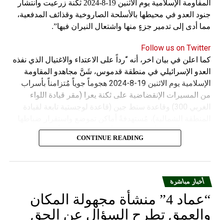
المقاومة الإسلامية يوم الاثنين 19-8-2024 ثكنة زرعيت وانتشار
جنود العدو في محيطها بالأسلحة الصاروخية وقذائف المدفعية،
مما أدى إلى تدمير جزءٍ منها واشتعال النيران فيها”.
Follow us on Twitter
كما اعلن في بيان اخر، أنه “رداً على الاعتداء والاغتيال الذي نفذه
العدو الإسرائيلي في منطقة قدموس، شَنَّ مجاهدو المقاومة
الإسلامية يوم الاثنين 19-8-2024 هجوماً جوياً مُتزامناً بأسراب
من المسيرات الإنقضاضية على ثكنة يعرا (مقر قيادة اللواء
الغربي 300) وقاعدة سنط جين (قاعدة لوجستية تابعة لقيادة
المنطقة الشمالية)، مُستهدفةً أماكن تموضع واستقرار ضباطها
وجنودها وأصابت أهدافها بدقة وأوقعت فيهم عدداً من القتلى
CONTINUE READING
والجرحى”.
أخبار مباشرة
“عماد 4” منشأة مجهولة المكان
والعمق تطرح السؤال عن الحق