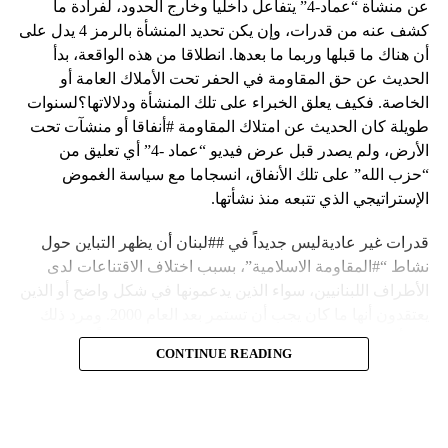
عن منشأة “عماد-4” يتفاعل داخلياً وخارج الحدود، لفرادة ما
كشف عنه من قدرات، وإن يكن تحديد المنشأة بالرمز 4 يدل على
أن هناك ما قبلها وربما ما بعدها. انطلاقا من هذه الواقعة، بدأ
الحديث عن حق المقاومة في الحفر تحت الأملاك العامة أو
الخاصة. فكيف يعلق الخبراء على تلك المنشأة ودلالاتها؟لسنوات
طويلة كان الحديث عن امتلاك المقاومة #أنفاقا أو منشآت تحت
الأرض، ولم يصدر قبل عرض فيديو “عماد -4” أي تعليق من
“حزب الله” على تلك الأنفاق، انسجاما مع سياسة الغموض
الإستراتيجي الذي تتبعه منذ نشأتها.
قدرات غير عاديةليس جديداً في ##لبنان أن يظهر التباين حول
نشاط “#المقاومة الاسلامية”، بسبب اختلاف الاقتناعات لدى
الأطراف اللبنانيين، سواء الذين يدعمونها في شكل واضح أو الذين
يعتقدون أنها ما كان يجب أن تستمر بعد العام 2000. ومرد ذلك
إلى أن المقاومة ضد الاحتلال الإسرائيلي لم تكن يوماً محط
CONTINUE READING
إجماع داخلي، وإن كانت القوى اللبنانية المؤمنة بالصراع ضد
العدو الإسرائيلي لم تبدل في مواقفها.لكن التباين يصل إلى حدود
تخطت دور المقاومة، وهناك من يعترض على إقامة “حزب الله”
منشآت تحت الأرض، ويسأل عن تطبيق القانون اللبناني في