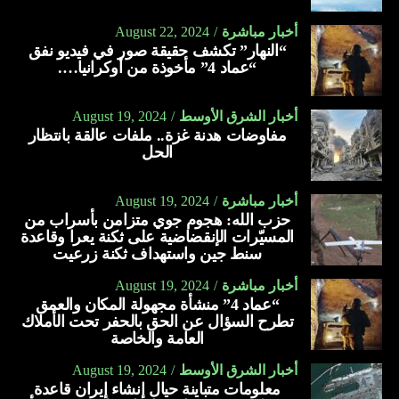
أخبار مباشرة
August 22, 2024
“النهار” تكشف حقيقة صور في فيديو نفق
“عماد 4” مأخوذة من أوكرانيا….
أخبار الشرق الأوسط
August 19, 2024
مفاوضات هدنة غزة.. ملفات عالقة بانتظار
الحل
أخبار مباشرة
August 19, 2024
حزب الله: هجوم جوي متزامن بأسراب من
المسيّرات الإنقضاضية على ثكنة يعرا وقاعدة
سنط جين واستهداف ثكنة زرعيت
أخبار مباشرة
August 19, 2024
“عماد 4” منشأة مجهولة المكان والعمق
تطرح السؤال عن الحق بالحفر تحت الأملاك
العامة والخاصة
أخبار الشرق الأوسط
August 19, 2024
معلومات متباينة حيال إنشاء إيران قاعدة