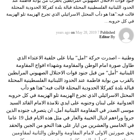
جنود قوات الاحتلال الصهيوني المرابطين بالقرب من بوابة فاطمة عند
الحدود اللبنانية الفلسطينية المحتلة قبالة بلدة كفركلا الحدودية المحتلة
قالت فيه:”هذا هو دأب المحتل الاسرائيلي الذي تجرع الهزيمة تلو الهزيمة
في كل حروبه…
on
May 28, 2019
7 years ago
Published
Editor
By
وطنية – اصدرت حركة “امل” بيانا على خلفية الاعتداء الذي
طاول صورة امام الوطن والمقاومة وشهداء افواج المقاومة
اللبنانية “أمل” من قبل جنود قوات الاحتلال الصهيوني المرابطين
بالقرب من بوابة فاطمة عند الحدود اللبنانية الفلسطينية المحتلة
قبالة بلدة كفركلا الحدودية المحتلة قالت فيه:”هذا هو دأب
المحتل الاسرائيلي الذي تجرع الهزيمة تلو الهزيمة في كل حروبه
العدوانية على لبنان وجنوبه على ايدي تلامذة الامام القائد السيد
موسى الصدر في المقاومة اللبنانية أمل، ان يتصرف جنوده الذين
جروا وراءهم اذيال الخيبة والعار في مثل هذه الايام قبل 19 عاما
في الخامس والعشرين من ايار على هذا النحو من الجبن والحقد
بحق صورتين الاولى لامام المقاومة والوطن والثانية لمقاومين