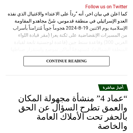
Follow us on Twitter
كما اعلن في بيان اخر، أنه “رداً على الاعتداء والاغتيال الذي نفذه
العدو الإسرائيلي في منطقة قدموس، شَنَّ مجاهدو المقاومة
الإسلامية يوم الاثنين 19-8-2024 هجوماً جوياً مُتزامناً بأسراب
من المسيرات الإنقضاضية على ثكنة يعرا (مقر قيادة اللواء
الغربي 300) وقاعدة سنط جين (قاعدة لوجستية تابعة لقيادة
المنطقة الشمالية)، مُستهدفةً أماكن تموضع واستقرار ضباطها
وجنودها وأصابت أهدافها بدقة وأوقعت فيهم عدداً من القتلى
CONTINUE READING
والجرحى”.
أخبار مباشرة
“عماد 4” منشأة مجهولة المكان
والعمق تطرح السؤال عن الحق
بالحفر تحت الأملاك العامة
والخاصة