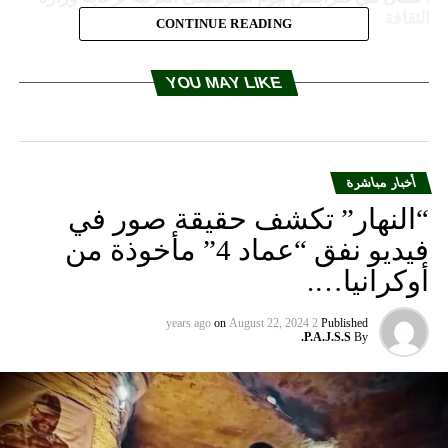
الثقافة
CONTINUE READING
YOU MAY LIKE
أخبار مباشرة
“النهار” تكشف حقيقة صور في
فيديو نفق “عماد 4” مأخوذة من
أوكرانيا….
on
August 22, 2024
2 years ago
Published
P.A.J.S.S.
By