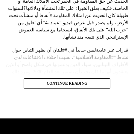
الحديث عن حق المقاومة في الحفر تحت الأملاك العامة أو
الخاصة. فكيف يعلق الخبراء على تلك المنشأة ودلالاتها؟لسنوات
طويلة كان الحديث عن امتلاك المقاومة #أنفاقا أو منشآت تحت
الأرض، ولم يصدر قبل عرض فيديو “عماد -4” أي تعليق من
“حزب الله” على تلك الأنفاق، انسجاما مع سياسة الغموض
الإستراتيجي الذي تتبعه منذ نشأتها.
قدرات غير عاديةليس جديداً في ##لبنان أن يظهر التباين حول
نشاط “#المقاومة الاسلامية”، بسبب اختلاف الاقتناعات لدى
الأطراف اللبنانيين، سواء الذين يدعمونها في شكل واضح أو الذين
يعتقدون أنها ما كان يجب أن تستمر بعد العام 2000. ومرد ذلك
إلى أن المقاومة ضد الاحتلال الإسرائيلي لم تكن يوماً محط
CONTINUE READING
إجماع داخلي، وإن كانت القوى اللبنانية المؤمنة بالصراع ضد
العدو الإسرائيلي لم تبدل في مواقفها.لكن التباين يصل إلى حدود
تخطت دور المقاومة، وهناك من يعترض على إقامة “حزب الله”
منشآت تحت الأرض، ويسأل عن تطبيق القانون اللبناني في
استغلال باطن الأرض.
والحال أن القانون اللبناني لا يطبق على الأملاك البحرية والنهرية