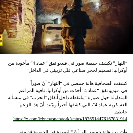
“النهار” تكشف حقيقة صور في فيديو نفق “عماد 4” مأخوذة من
أوكرانيا: تصميم لحجر صناعي فنّي تزييني في الداخل
كشفت الصحافية هالة حمصي في “النهار” أنّ صوراً
في
فيديو
نفق “عماد 4” أخذت من أوكرانيا، نافية المزاعم
المتداولة حول صورة “ملتقطة داخل أنفاق “الحزب” في منشأته
العسكرية عماد 4″، التي كشفها أخيراً وبيّنت أنّ هذا الزعم
خاطئ.
https://x.com/lebnewsnetwork/status/1826514476167831914
وأشارت هالة حمصي الى أنّ “الصورة في الحقيقة قديمة،