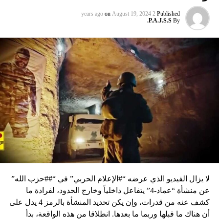
on
August 19, 2024
2 years ago
Published
P.A.J.S.S.
By
لا يزال الفيديو الذي عرضه “#الإعلام الحربي” في “##حزب الله”
عن منشأة “عماد-4” يتفاعل داخلياً وخارج الحدود، لفرادة ما
كشف عنه من قدرات، وإن يكن تحديد المنشأة بالرمز 4 يدل على
أن هناك ما قبلها وربما ما بعدها. انطلاقا من هذه الواقعة، بدأ