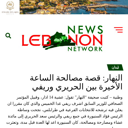
لبنان
النهار: قصة مصالحة الساعة
الأخيرة بين الحريري وريفي
وطنية – كتبت صحيفة “النهار” تقول: عشية 14 اذار، وقبيل المؤتمر
الصحافي للوزير السابق اشرف ريفي غدا الخميس والذي كان مقررا ان
يعلن فيه ترشحه للانتخابات الفرعية في طرابلس، نجحت وساطة
الرئيس فؤاد السنيورة في جمع ريفي والرئيس سعد الحريري إلى مائدة
عشاء ومصارحة ومصالحة، كان السنيورة اعد لها العدة قبل مدة، وتعثرت