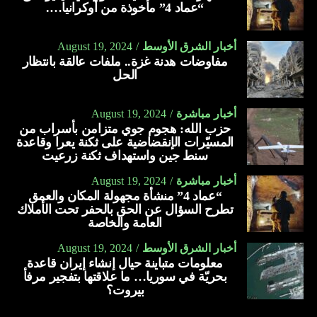
“عماد 4” مأخوذة من أوكرانيا….
أخبار الشرق الأوسط
August 19, 2024
مفاوضات هدنة غزة.. ملفات عالقة بانتظار
الحل
أخبار مباشرة
August 19, 2024
حزب الله: هجوم جوي متزامن بأسراب من
المسيّرات الإنقضاضية على ثكنة يعرا وقاعدة
سنط جين واستهداف ثكنة زرعيت
أخبار مباشرة
August 19, 2024
“عماد 4” منشأة مجهولة المكان والعمق
تطرح السؤال عن الحق بالحفر تحت الأملاك
العامة والخاصة
أخبار الشرق الأوسط
August 19, 2024
معلومات متباينة حيال إنشاء إيران قاعدة
بحريّة في سوريا… ما علاقتها بتفجير مرفأ
بيروت؟