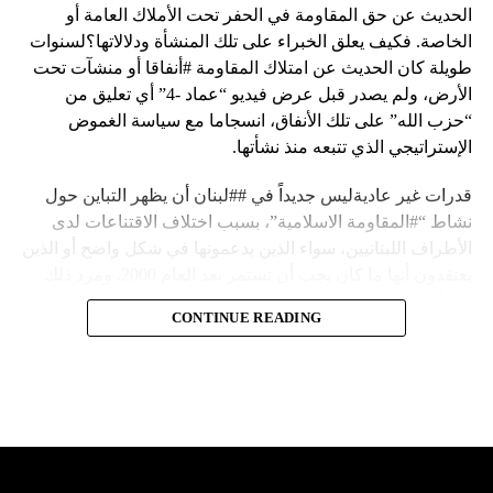
الحديث عن حق المقاومة في الحفر تحت الأملاك العامة أو
الخاصة. فكيف يعلق الخبراء على تلك المنشأة ودلالاتها؟لسنوات
طويلة كان الحديث عن امتلاك المقاومة #أنفاقا أو منشآت تحت
الأرض، ولم يصدر قبل عرض فيديو “عماد -4” أي تعليق من
“حزب الله” على تلك الأنفاق، انسجاما مع سياسة الغموض
الإستراتيجي الذي تتبعه منذ نشأتها.
قدرات غير عاديةليس جديداً في ##لبنان أن يظهر التباين حول
نشاط “#المقاومة الاسلامية”، بسبب اختلاف الاقتناعات لدى
الأطراف اللبنانيين، سواء الذين يدعمونها في شكل واضح أو الذين
يعتقدون أنها ما كان يجب أن تستمر بعد العام 2000. ومرد ذلك
إلى أن المقاومة ضد الاحتلال الإسرائيلي لم تكن يوماً محط
CONTINUE READING
إجماع داخلي، وإن كانت القوى اللبنانية المؤمنة بالصراع ضد
العدو الإسرائيلي لم تبدل في مواقفها.لكن التباين يصل إلى حدود
تخطت دور المقاومة، وهناك من يعترض على إقامة “حزب الله”
منشآت تحت الأرض، ويسأل عن تطبيق القانون اللبناني في
استغلال باطن الأرض.
والحال أن القانون اللبناني لا يطبق على الأملاك البحرية والنهرية