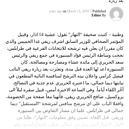
بعد زيارة…
on
March 13, 2019
7 years ago
Published
Editor
By
وطنية – كتبت صحيفة “النهار” تقول: عشية 14 اذار، وقبيل
المؤتمر الصحافي للوزير السابق اشرف ريفي غدا الخميس والذي
كان مقررا ان يعلن فيه ترشحه للانتخابات الفرعية في طرابلس،
نجحت وساطة الرئيس فؤاد السنيورة في جمع ريفي والرئيس
سعد الحريري إلى مائدة عشاء ومصارحة ومصالحة، كان
السنيورة اعد لها العدة قبل مدة، وتعثرت بعد زيارة ريفي النائب
فيصل كرامي واعلان نيته الترشح لمنافسة النائبة المطعون في
نيابتها ديما جمالي، ما اعتبره الحريري عدم جدية في التصالح،
أخّر اللقاء أياماً. وفي الساعة الاخيرة أمس، قبيل سفره ليلاً الى
بروكسيل، صافح الحريري ريفي، فأنهيا معاً صفحة من الخصومة،
واقفلا الباب على اي مرشح منافس لمرشحة “المستقبل” ديما
جمالي في طرابلس. علما ان مسار التفاوض بين السنيورة
وريفي، قبل اللقاء، تضمن وفق معلومات “النهار”، طلبا من
الاول، لاختيار اسم بديل من جمالي يحظى بإجماع اوسع، وهو