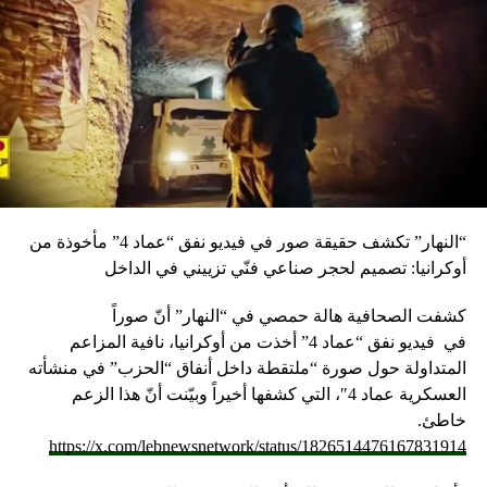
أكثر من ملف من الملفات الشائكة المطروحة. وعلم ايضا ان
مكافحة الفساد أخذت حيزاً كبيراً من لقائه رئيس الجمهورية،
وكانت وجهات النظر متطابقة لجهة سحب هذا الملف من
التجاذبات السياسية والاعلامية، وابقاء معالجته ضمن الاطر
القانونية، بحيث تاخذ التحقيقات مجراها في مجلس النواب أو في
القضاء. الى ذلك، اشارت المصادر الى ان اتفاقاً آخر تم بين
الرئيسين على تفعيل جلسات الحكومة، واقرار المشاريع التي
تساهم في تحريك شوؤن الدولة وخصوصاً الاسراع في إنجاز
مشاريع القوانين المتعلقة بمؤتمر سيدر والتي تتطلب موافقة من
“النهار” تكشف حقيقة صور في فيديو نفق “عماد 4” مأخوذة من
الحكومة ومن مجلس النواب، بما يعكس الضوء الاخضر الرئاسي
أوكرانيا: تصميم لحجر صناعي فنّي تزييني في الداخل
والسياسي للاسراع في تحقيق تلك المشاريع. وعلمت “النهار” أن
وزير الخارجيّة جبران باسيل لن يشارك في عداد الوفد الرسمي
كشفت الصحافية هالة حمصي في “النهار” أنّ صوراً
إلى بروكسيل، وقالت مصادر الخارجيّة لـ”النهار” أن باسيل اعتذر
في
فيديو
نفق “عماد 4” أخذت من أوكرانيا، نافية المزاعم
عن حضور بروكسيل وسيرسل ممثّلاً لم يسبق له أن شارك في
المتداولة حول صورة “ملتقطة داخل أنفاق “الحزب” في منشأته
بروكسيل 1 و2، وهو مرتبط في الوقت نفسه بعشاء “التيار
العسكرية عماد 4″، التي كشفها أخيراً وبيّنت أنّ هذا الزعم
الوطني الحر” لمناسبة 14 آذار.
خاطئ.
======================== تابعوا أخبار الوكالة الوطنية
https://x.com/lebnewsnetwork/status/1826514476167831914
للاعلام عبر أثير إذاعة لبنان على الموجات 98.5 و98.1 و96.2 FM