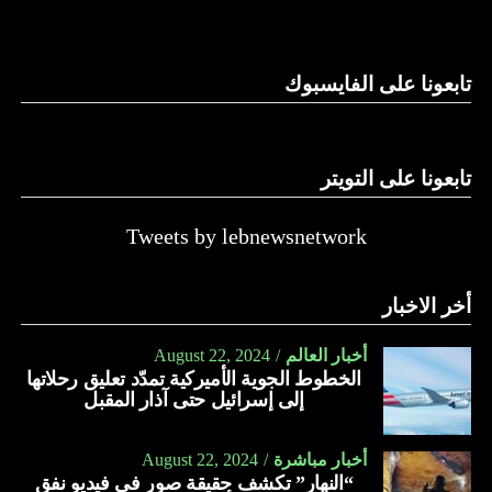
وغيرها، على الرغم من الإجماع اللبناني على ضرورة استعادة
الدولة…
تابعونا على الفايسبوك
النهار
تابعونا على التويتر
Tweets by lebnewsnetwork
أخر الاخبار
أخبار العالم
August 22, 2024
الخطوط الجوية الأميركية تمدّد تعليق رحلاتها
إلى إسرائيل حتى آذار المقبل
أخبار مباشرة
August 22, 2024
“النهار” تكشف حقيقة صور في فيديو نفق