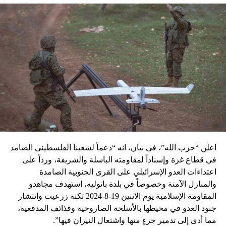
اعلن “حزب الله”، في بيان، انه “دعماً لشعبنا الفلسطيني الصامد
في قطاع غزة وإسناداً لمقاومته الباسلة ‌‏‌‏‌والشريفة، ورداً على
اعتداءات العدو الإسرائيلي على القرى الجنوبية الصامدة
والمنازل الآمنة وخصوصاً في بلدة باتوليه، استهدف مجاهدو
المقاومة الإسلامية يوم الاثنين 19-8-2024 ثكنة زرعيت وانتشار
جنود العدو في محيطها بالأسلحة الصاروخية وقذائف المدفعية،
مما أدى إلى تدمير جزءٍ منها واشتعال النيران فيها”.