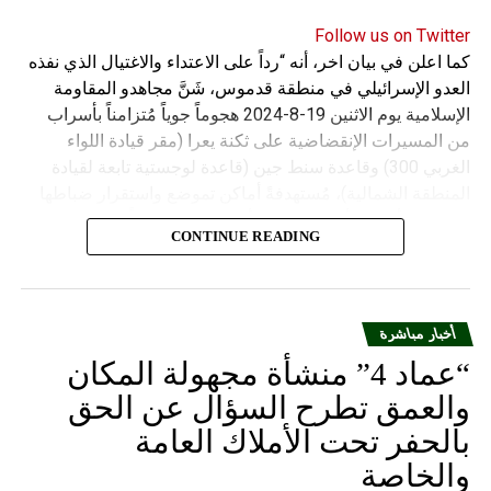
Follow us on Twitter
كما اعلن في بيان اخر، أنه “رداً على الاعتداء والاغتيال الذي نفذه
العدو الإسرائيلي في منطقة قدموس، شَنَّ مجاهدو المقاومة
الإسلامية يوم الاثنين 19-8-2024 هجوماً جوياً مُتزامناً بأسراب
من المسيرات الإنقضاضية على ثكنة يعرا (مقر قيادة اللواء
الغربي 300) وقاعدة سنط جين (قاعدة لوجستية تابعة لقيادة
المنطقة الشمالية)، مُستهدفةً أماكن تموضع واستقرار ضباطها
وجنودها وأصابت أهدافها بدقة وأوقعت فيهم عدداً من القتلى
CONTINUE READING
والجرحى”.
أخبار مباشرة
“عماد 4” منشأة مجهولة المكان
والعمق تطرح السؤال عن الحق
بالحفر تحت الأملاك العامة
والخاصة