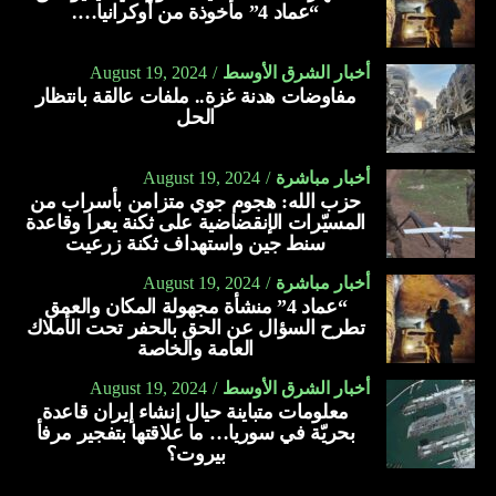
“عماد 4” مأخوذة من أوكرانيا….
أخبار الشرق الأوسط
August 19, 2024
مفاوضات هدنة غزة.. ملفات عالقة بانتظار
الحل
أخبار مباشرة
August 19, 2024
حزب الله: هجوم جوي متزامن بأسراب من
المسيّرات الإنقضاضية على ثكنة يعرا وقاعدة
سنط جين واستهداف ثكنة زرعيت
أخبار مباشرة
August 19, 2024
“عماد 4” منشأة مجهولة المكان والعمق
تطرح السؤال عن الحق بالحفر تحت الأملاك
العامة والخاصة
أخبار الشرق الأوسط
August 19, 2024
معلومات متباينة حيال إنشاء إيران قاعدة
بحريّة في سوريا… ما علاقتها بتفجير مرفأ
بيروت؟