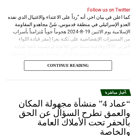
Follow us on Twitter
كما اعلن في بيان اخر، أنه “رداً على الاعتداء والاغتيال الذي نفذه
العدو الإسرائيلي في منطقة قدموس، شَنَّ مجاهدو المقاومة
الإسلامية يوم الاثنين 19-8-2024 هجوماً جوياً مُتزامناً بأسراب
من المسيرات الإنقضاضية على ثكنة يعرا (مقر قيادة اللواء
الغربي 300) وقاعدة سنط جين (قاعدة لوجستية تابعة لقيادة
المنطقة الشمالية)، مُستهدفةً أماكن تموضع واستقرار ضباطها
وجنودها وأصابت أهدافها بدقة وأوقعت فيهم عدداً من القتلى
CONTINUE READING
والجرحى”.
أخبار مباشرة
“عماد 4” منشأة مجهولة المكان
والعمق تطرح السؤال عن الحق
بالحفر تحت الأملاك العامة
والخاصة