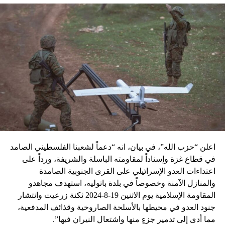
اعلن “حزب الله”، في بيان، انه “دعماً لشعبنا الفلسطيني الصامد
في قطاع غزة وإسناداً لمقاومته الباسلة ‌‏‌‏‌والشريفة، ورداً على
اعتداءات العدو الإسرائيلي على القرى الجنوبية الصامدة
والمنازل الآمنة وخصوصاً في بلدة باتوليه، استهدف مجاهدو
المقاومة الإسلامية يوم الاثنين 19-8-2024 ثكنة زرعيت وانتشار
جنود العدو في محيطها بالأسلحة الصاروخية وقذائف المدفعية،
مما أدى إلى تدمير جزءٍ منها واشتعال النيران فيها”.