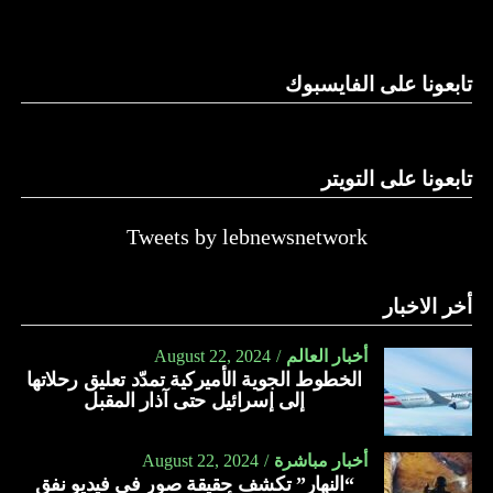
وغيرها، على الرغم من الإجماع اللبناني على ضرورة استعادة
الدولة…
تابعونا على الفايسبوك
النهار
تابعونا على التويتر
Tweets by lebnewsnetwork
أخر الاخبار
أخبار العالم
August 22, 2024
الخطوط الجوية الأميركية تمدّد تعليق رحلاتها
إلى إسرائيل حتى آذار المقبل
أخبار مباشرة
August 22, 2024
“النهار” تكشف حقيقة صور في فيديو نفق