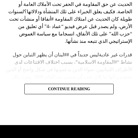
الحديث عن حق المقاومة في الحفر تحت الأملاك العامة أو
الخاصة. فكيف يعلق الخبراء على تلك المنشأة ودلالاتها؟لسنوات
طويلة كان الحديث عن امتلاك المقاومة #أنفاقا أو منشآت تحت
الأرض، ولم يصدر قبل عرض فيديو “عماد -4” أي تعليق من
“حزب الله” على تلك الأنفاق، انسجاما مع سياسة الغموض
الإستراتيجي الذي تتبعه منذ نشأتها.
قدرات غير عاديةليس جديداً في ##لبنان أن يظهر التباين حول
نشاط “#المقاومة الاسلامية”، بسبب اختلاف الاقتناعات لدى
الأطراف اللبنانيين، سواء الذين يدعمونها في شكل واضح أو الذين
يعتقدون أنها ما كان يجب أن تستمر بعد العام 2000. ومرد ذلك
إلى أن المقاومة ضد الاحتلال الإسرائيلي لم تكن يوماً محط
CONTINUE READING
إجماع داخلي، وإن كانت القوى اللبنانية المؤمنة بالصراع ضد
العدو الإسرائيلي لم تبدل في مواقفها.لكن التباين يصل إلى حدود
تخطت دور المقاومة، وهناك من يعترض على إقامة “حزب الله”
منشآت تحت الأرض، ويسأل عن تطبيق القانون اللبناني في
استغلال باطن الأرض.
والحال أن القانون اللبناني لا يطبق على الأملاك البحرية والنهرية