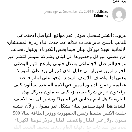
يرد عليّ…
on
September 23, 2018
8 years ago
Published
Editor
By
بيروت: انتشر تسجيل صوتي عبر مواقع التواصل الاجتماعي
للنائب ياسين جابر يتحدث خلاله عما حدث اثناء زيارة المستشارة
الالمانية انجيلا ميركل لبنان فيما يخص الكهرباء، ويقول: تحدثت
عن قصتي ميركل وحضورها الى لبنان وشركة سيمنز انتشر عبر
مواقع التواصل الاجتماعي بشكل جنوني وازعج التيار الوطني
الحر والوزير سيزار ابي خليل الذي قرر ان يرد عليّ بأمور لا
معنى لها. واضاف: للاسف الشديد روّحوا على لبنان فرصة
عظيمة وجميع الديبلوماسيين في الامم المتحدة يسألون كيف
ترفضون عرض شركة سيمنز، كيف تعاملون ميركل بهذه
الطريقة؟ هل انتم مجانين في لبنان؟! ويشير الى انه: للاسف
الشديد هذا العهد سيدمر لبنان بشكل غير مقبول، والآن عشية
جلسة الاثنين بضغط رئيس الجمهورية ووزير الطاقة لينالا 500
مليون دولار غير المليار والنصف المليار دولار ليؤمنا الكهرباء
لعدد من الساعات حتى نهاية العام 2018، للاسف الشديد البلد