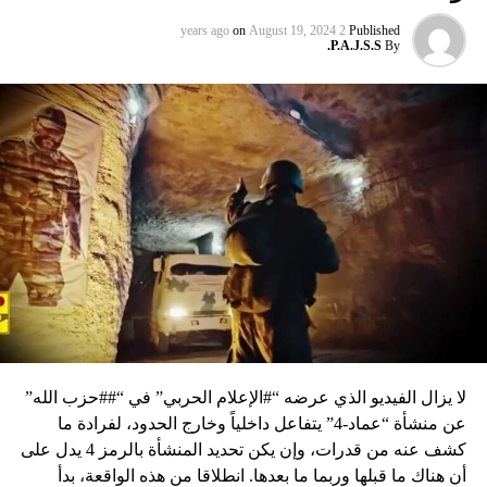
on
August 19, 2024
2 years ago
Published
P.A.J.S.S.
By
لا يزال الفيديو الذي عرضه “#الإعلام الحربي” في “##حزب الله”
عن منشأة “عماد-4” يتفاعل داخلياً وخارج الحدود، لفرادة ما
كشف عنه من قدرات، وإن يكن تحديد المنشأة بالرمز 4 يدل على
أن هناك ما قبلها وربما ما بعدها. انطلاقا من هذه الواقعة، بدأ