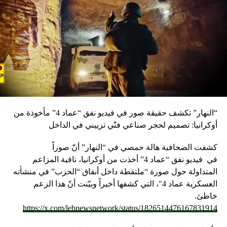
“النهار” تكشف حقيقة صور في فيديو نفق “عماد 4” مأخوذة من
أوكرانيا: تصميم لحجر صناعي فنّي تزييني في الداخل
كشفت الصحافية هالة حمصي في “النهار” أنّ صوراً
في
فيديو
نفق “عماد 4” أخذت من أوكرانيا، نافية المزاعم
المتداولة حول صورة “ملتقطة داخل أنفاق “الحزب” في منشأته
العسكرية عماد 4″، التي كشفها أخيراً وبيّنت أنّ هذا الزعم
خاطئ.
https://x.com/lebnewsnetwork/status/1826514476167831914