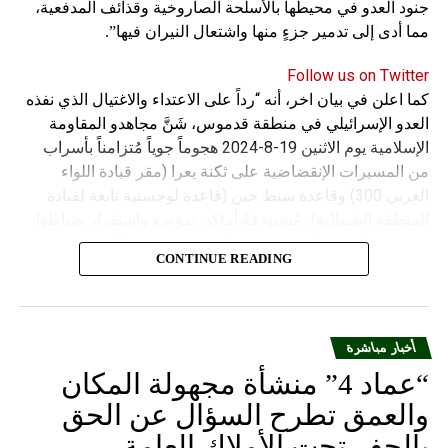
جنود العدو في محيطها بالأسلحة الصاروخية وقذائف المدفعية،
مما أدى إلى تدمير جزءٍ منها واشتعال النيران فيها”.
Follow us on Twitter
كما اعلن في بيان اخر، أنه “رداً على الاعتداء والاغتيال الذي نفذه
العدو الإسرائيلي في منطقة قدموس، شَنَّ مجاهدو المقاومة
الإسلامية يوم الاثنين 19-8-2024 هجوماً جوياً مُتزامناً بأسراب
من المسيرات الإنقضاضية على ثكنة يعرا (مقر قيادة اللواء
الغربي 300) وقاعدة سنط جين (قاعدة لوجستية تابعة لقيادة
المنطقة الشمالية)، مُستهدفةً أماكن تموضع واستقرار ضباطها
وجنودها وأصابت أهدافها بدقة وأوقعت فيهم عدداً من القتلى
CONTINUE READING
والجرحى”.
أخبار مباشرة
“عماد 4” منشأة مجهولة المكان
والعمق تطرح السؤال عن الحق
بالحفر تحت الأملاك العامة