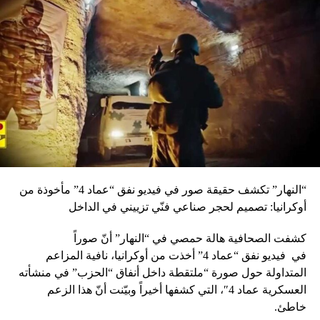
الوزير باسيل في موضوع للنزوح السوري هو الالتفاف على
مندوب رئيس الحكومة الى روسيا، والمكلف رسميا بمتابعة
المبادرة الروسية لعودة النازحين الى ديارهم. وأشار الى ان
القانون السوري رقم 10 وعدم بلورة تسوية دولية في الشأن
السوري وصفقة العصر والعقوبات على ايران والصراع الاميركي
ـ التركي، كلها امور تفترض وجود اجماع وطني في مقاربة ملف
النزوح السوري، الامر الى خالفه الوزير باسيل، ما ترك انطباعا
لدى اللبنانيين بأن باسيل يعمل بأجندة خارجية.
RELATED TOPICS:
UP NEX
“النهار” تكشف حقيقة صور في فيديو نفق “عماد 4” مأخوذة من
هالي عين الذهب ناشدوا الصحة مساعدتهم بعد انتشار
أوكرانيا: تصميم لحجر صناعي فنّي تزييني في الداخل
الات يرقان
كشفت الصحافية هالة حمصي في “النهار” أنّ صوراً
DON'T MISS
مطالب لبنانية بالضغط على دمشق لدفع تكاليف كهرباء
في
فيديو
نفق “عماد 4” أخذت من أوكرانيا، نافية المزاعم
اللاجئين
المتداولة حول صورة “ملتقطة داخل أنفاق “الحزب” في منشأته
العسكرية عماد 4″، التي كشفها أخيراً وبيّنت أنّ هذا الزعم
خاطئ.