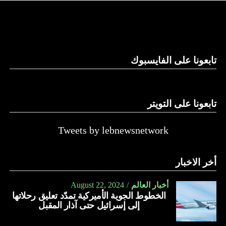
والحال أن القانون اللبناني لا يطبق على الأملاك البحرية والنهرية
وغيرها، على الرغم من الإجماع اللبناني على ضرورة استعادة
الدولة…
تابعونا على الفايسبوك
النهار
تابعونا على التويتر
Tweets by lebnewsnetwork
أخر الاخبار
أخبار العالم
August 22, 2024
الخطوط الجوية الأميركية تمدّد تعليق رحلاتها
إلى إسرائيل حتى آذار المقبل