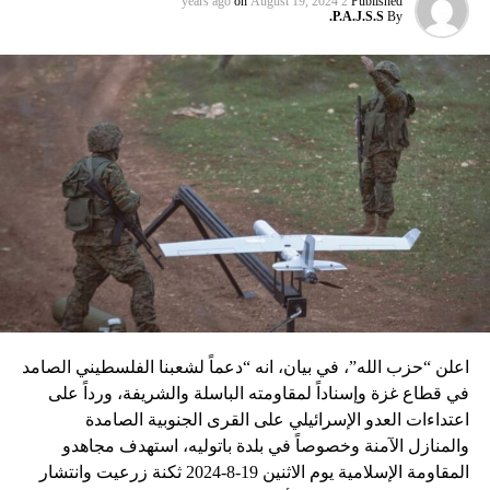
on
August 19, 2024
2 years ago
Published
P.A.J.S.S.
By
نسبه الحزب الى إسرائيل”.
اعلن “حزب الله”، في بيان، انه “دعماً لشعبنا الفلسطيني الصامد
في قطاع غزة وإسناداً لمقاومته الباسلة ‌‏‌‏‌والشريفة، ورداً على
اعتداءات العدو الإسرائيلي على القرى الجنوبية الصامدة
والمنازل الآمنة وخصوصاً في بلدة باتوليه، استهدف مجاهدو
المقاومة الإسلامية يوم الاثنين 19-8-2024 ثكنة زرعيت وانتشار