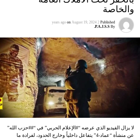
والخاصة
on
August 19, 2024
2 years ago
Published
P.A.J.S.S.
By
لا يزال الفيديو الذي عرضه “#الإعلام الحربي” في “##حزب الله”
عن منشأة “عماد-4” يتفاعل داخلياً وخارج الحدود، لفرادة ما