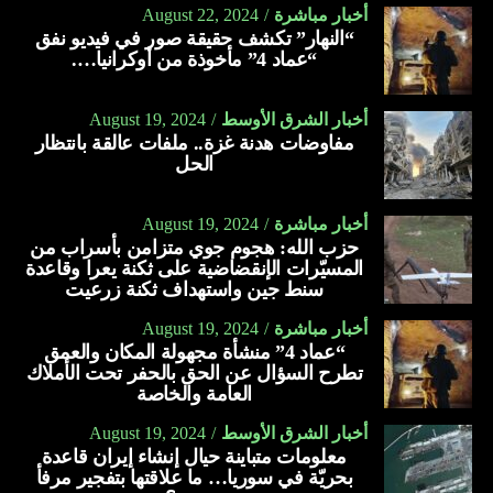
أخبار مباشرة
August 22, 2024
“النهار” تكشف حقيقة صور في فيديو نفق
“عماد 4” مأخوذة من أوكرانيا….
أخبار الشرق الأوسط
August 19, 2024
مفاوضات هدنة غزة.. ملفات عالقة بانتظار
الحل
أخبار مباشرة
August 19, 2024
حزب الله: هجوم جوي متزامن بأسراب من
المسيّرات الإنقضاضية على ثكنة يعرا وقاعدة
سنط جين واستهداف ثكنة زرعيت
أخبار مباشرة
August 19, 2024
“عماد 4” منشأة مجهولة المكان والعمق
تطرح السؤال عن الحق بالحفر تحت الأملاك
العامة والخاصة
أخبار الشرق الأوسط
August 19, 2024
معلومات متباينة حيال إنشاء إيران قاعدة
بحريّة في سوريا… ما علاقتها بتفجير مرفأ