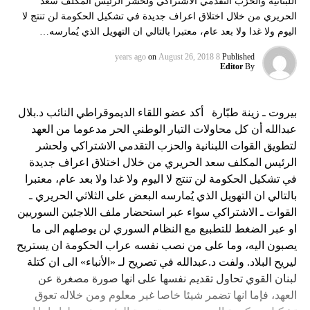
اللبنانية والحزب التقدمي الاشتراكي ولحشر الرئيس المكلف سعد
الحريري من خلال اختلاق اعراف جديدة في تشكيل الحكومة لن تنتج لا
اليوم ولا غدا ولا بعد عام، معتبرا بالتالي ان التهويل الذي يُمارسه…
on
August 26, 2018
8 years ago
Published
Editor
By
بيروت ـ زينة طبّارة أكد عضو اللقاء الديموقراطي النائب د.بلال
عبدالله أن كل محاولات التيار الوطني الحر مدعوما من العهد
لتطويق القوات اللبنانية والحزب التقدمي الاشتراكي ولحشر
الرئيس المكلف سعد الحريري من خلال اختلاق اعراف جديدة
في تشكيل الحكومة لن تنتج لا اليوم ولا غدا ولا بعد عام، معتبرا
بالتالي ان التهويل الذي يُمارسه البعض على الثلاثي الحريري ـ
القوات ـ الاشتراكي سواء عبر استحضار ملف اللاجئين السوريين
او عبر الضغط للتطبيع مع النظام السوري لن يوصلهم الى ما
يصبون اليه، وما على من نصب نفسه عراب الحكومة ان يستريح
ليريح البلاد. ولفت د.عبدالله في تصريح لـ «الأنباء» الى ان كتلة
لبنان القوي تحاول تقديم نفسها على انها صورة مصغرة عن
العهد، فإما انها تضمر شيئا خاصا غير معلوم ومن خلاله تعوق