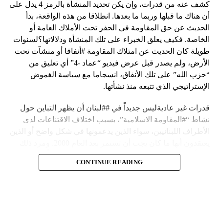
كشف عنه من قدرات، وإن يكن تحديد المنشأة بالرمز 4 يدل على
أن هناك ما قبلها وربما ما بعدها. انطلاقا من هذه الواقعة، بدأ
الحديث عن حق المقاومة في الحفر تحت الأملاك العامة أو
الخاصة. فكيف يعلق الخبراء على تلك المنشأة ودلالاتها؟لسنوات
طويلة كان الحديث عن امتلاك المقاومة #أنفاقا أو منشآت تحت
الأرض، ولم يصدر قبل عرض فيديو “عماد -4” أي تعليق من
“حزب الله” على تلك الأنفاق، انسجاما مع سياسة الغموض
الإستراتيجي الذي تتبعه منذ نشأتها.
قدرات غير عاديةليس جديداً في ##لبنان أن يظهر التباين حول
نشاط “#المقاومة الاسلامية”، بسبب اختلاف الاقتناعات لدى
الأطراف اللبنانيين، سواء الذين يدعمونها في شكل واضح أو الذين
يعتقدون أنها ما كان يجب أن تستمر بعد العام 2000. ومرد ذلك
إلى أن المقاومة ضد الاحتلال الإسرائيلي لم تكن يوماً محط
CONTINUE READING
إجماع داخلي، وإن كانت القوى اللبنانية المؤمنة بالصراع ضد
العدو الإسرائيلي لم تبدل في مواقفها.لكن التباين يصل إلى حدود
تخطت دور المقاومة، وهناك من يعترض على إقامة “حزب الله”
منشآت تحت الأرض، ويسأل عن تطبيق القانون اللبناني في
استغلال باطن الأرض.