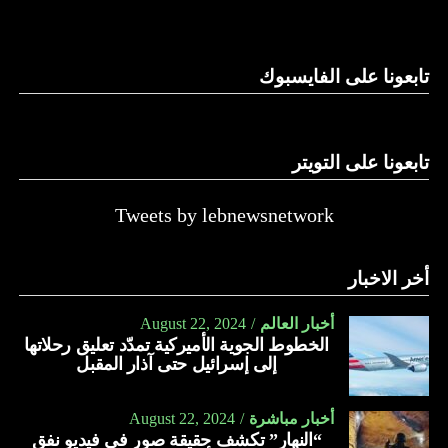
وغيرها، على الرغم من الإجماع اللبناني على ضرورة استعادة
الدولة…
تابعونا على الفايسبوك
النهار
تابعونا على التويتر
Tweets by lebnewsnetwork
أخر الاخبار
أخبار العالم
August 22, 2024
الخطوط الجوية الأميركية تمدّد تعليق رحلاتها
إلى إسرائيل حتى آذار المقبل
أخبار مباشرة
August 22, 2024
“النهار” تكشف حقيقة صور في فيديو نفق