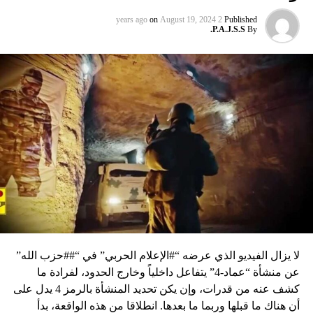
on
August 19, 2024
2 years ago
Published
P.A.J.S.S.
By
لا يزال الفيديو الذي عرضه “#الإعلام الحربي” في “##حزب الله”
عن منشأة “عماد-4” يتفاعل داخلياً وخارج الحدود، لفرادة ما
كشف عنه من قدرات، وإن يكن تحديد المنشأة بالرمز 4 يدل على
أن هناك ما قبلها وربما ما بعدها. انطلاقا من هذه الواقعة، بدأ