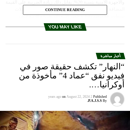
والاجهزة الامنية بنسبة 20%. يقابل ذلك زيادة الضريبة على القيمة
المضافة من 10 الى 15% وعلى الفوائد من 7 الى 10% لثلاث
CONTINUE READING
سنوات، فخصصت ادارة حصر التبغ (الريجي) وكازينو لبنان
واهراءات القمح في المرفأ وقطاع الاتصالات وتسوية التعديات
YOU MAY LIKE
على الاملاك البحرية وفرض ضريبة بمعدل 25% على شطر
الدخل السنوي الذي يفوق 225 مليون ليرة لبنانية والغاء الاعفاء
الجمركي للنواب والهيئات الديبلوماسية. وضمن المقترحات التي
نسبتها صحيفة «الاخبار» الى الرئيس سعد الحريري ووزير المال
أخبار مباشرة
علي حسن خليل، ونفاها الحريري بشدة، بديل عن حجز 15% من
“النهار” تكشف حقيقة صور في
الرواتب، فرض رسم 5 الى 10 آلاف ليرة على صفيحة البنزين (20
ليترا) وهو ما يلقى معارضة شعبية من القطاع الخاص الذي حده
فيديو نفق “عماد 4” مأخوذة من
الادنى على صعيد الرواتب اقل من الحد الادنى لموظفي الدولة.
أوكرانيا….
وسارع المكتب الاعلامي للرئيس سعد الحريري الى نفي وجود
مثل هذه المقترحات، وقال بيان مكتب الحريري: ان ورقة
on
August 22, 2024
2 years ago
Published
الاصلاحات والاجراءات المطلوبة لخفض العجز ووقف الهدر
P.A.J.S.S.
By
موضع نقاش مسؤول مع مختلف المكونات في الحكومة، وسيتم
ترجمته بمشروع الموازنة الذي سيرفعه وزير المال الى مجلس
الوزراء. وعاد البيان ليقول ان ما نشرته الصحيفة ورقة منسوبة
زورا الى الرئيس الحريري وفيها الكثير من الفبركات وبنات افكار