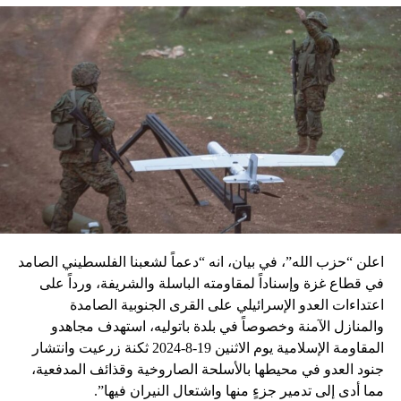
UP NEX
عرضان لـ «صور الحرب» في بيروت:صورة عن لبنان؟
DON'T MISS
اللواء : الموازنة “تترنَّح” بين التمويل والملاحقة الأميركية
لشبكات حزب الله موفد الملك سلمان في بيروت: دعم
وإغاثة.. واتجاه لنزع الفتيل مع بعبدا ‎ ‎
اعلن “حزب الله”، في بيان، انه “دعماً لشعبنا الفلسطيني الصامد
في قطاع غزة وإسناداً لمقاومته الباسلة ‌‏‌‏‌والشريفة، ورداً على
اعتداءات العدو الإسرائيلي على القرى الجنوبية الصامدة
والمنازل الآمنة وخصوصاً في بلدة باتوليه، استهدف مجاهدو
المقاومة الإسلامية يوم الاثنين 19-8-2024 ثكنة زرعيت وانتشار
جنود العدو في محيطها بالأسلحة الصاروخية وقذائف المدفعية،
مما أدى إلى تدمير جزءٍ منها واشتعال النيران فيها”.