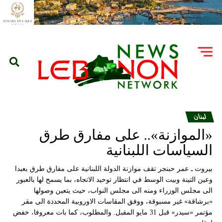
لبنان
«الموازنة».. على مفارق طرق
السياسات اللبنانية
بيروت ـ عمر حبنجر تقف موازنة الدولة اللبنانية على مفارق طرق بعبدا
وعين التينة وبيت الوسط في انتظار توحيد الاتجاه، بما يسمح لها بالعبور
الى مجلس الوزراء ومنه الى مجلس النواب، حيث يتعين وصولها
«برشاقة» غير مسبوقة، ووفق المقاسات الاوروبية المحددة الى مقر
مؤتمر «سيدر» قبل 31 مايو المقبل. والمطلوب، كما بات معروفا، خفض