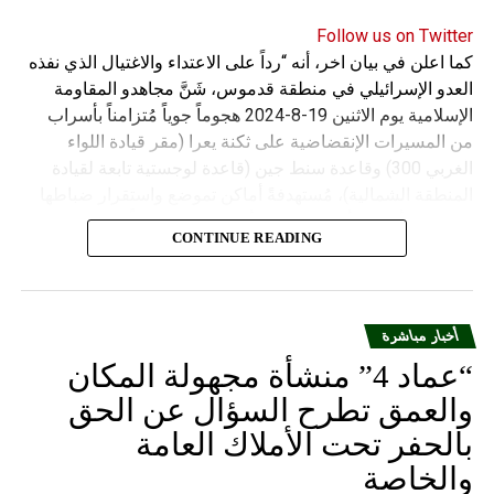
Follow us on Twitter
كما اعلن في بيان اخر، أنه “رداً على الاعتداء والاغتيال الذي نفذه
العدو الإسرائيلي في منطقة قدموس، شَنَّ مجاهدو المقاومة
الإسلامية يوم الاثنين 19-8-2024 هجوماً جوياً مُتزامناً بأسراب
من المسيرات الإنقضاضية على ثكنة يعرا (مقر قيادة اللواء
الغربي 300) وقاعدة سنط جين (قاعدة لوجستية تابعة لقيادة
المنطقة الشمالية)، مُستهدفةً أماكن تموضع واستقرار ضباطها
وجنودها وأصابت أهدافها بدقة وأوقعت فيهم عدداً من القتلى
CONTINUE READING
والجرحى”.
أخبار مباشرة
“عماد 4” منشأة مجهولة المكان
والعمق تطرح السؤال عن الحق
بالحفر تحت الأملاك العامة
والخاصة