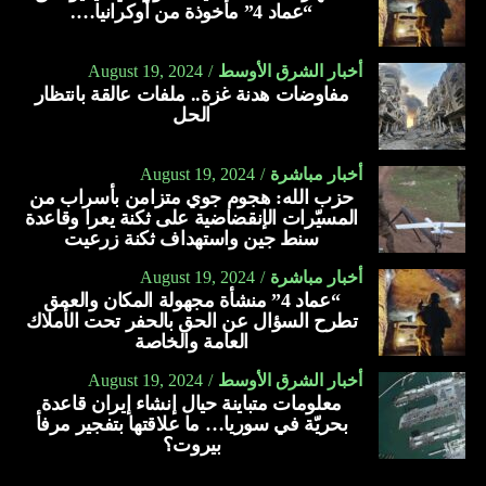
“عماد 4” مأخوذة من أوكرانيا….
أخبار الشرق الأوسط
August 19, 2024
مفاوضات هدنة غزة.. ملفات عالقة بانتظار
الحل
أخبار مباشرة
August 19, 2024
حزب الله: هجوم جوي متزامن بأسراب من
المسيّرات الإنقضاضية على ثكنة يعرا وقاعدة
سنط جين واستهداف ثكنة زرعيت
أخبار مباشرة
August 19, 2024
“عماد 4” منشأة مجهولة المكان والعمق
تطرح السؤال عن الحق بالحفر تحت الأملاك
العامة والخاصة
أخبار الشرق الأوسط
August 19, 2024
معلومات متباينة حيال إنشاء إيران قاعدة
بحريّة في سوريا… ما علاقتها بتفجير مرفأ
بيروت؟