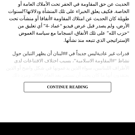
الحديث عن حق المقاومة في الحفر تحت الأملاك العامة أو
الخاصة. فكيف يعلق الخبراء على تلك المنشأة ودلالاتها؟لسنوات
طويلة كان الحديث عن امتلاك المقاومة #أنفاقا أو منشآت تحت
الأرض، ولم يصدر قبل عرض فيديو “عماد -4” أي تعليق من
“حزب الله” على تلك الأنفاق، انسجاما مع سياسة الغموض
الإستراتيجي الذي تتبعه منذ نشأتها.
قدرات غير عاديةليس جديداً في ##لبنان أن يظهر التباين حول
نشاط “#المقاومة الاسلامية”، بسبب اختلاف الاقتناعات لدى
الأطراف اللبنانيين، سواء الذين يدعمونها في شكل واضح أو الذين
يعتقدون أنها ما كان يجب أن تستمر بعد العام 2000. ومرد ذلك
إلى أن المقاومة ضد الاحتلال الإسرائيلي لم تكن يوماً محط
CONTINUE READING
إجماع داخلي، وإن كانت القوى اللبنانية المؤمنة بالصراع ضد
العدو الإسرائيلي لم تبدل في مواقفها.لكن التباين يصل إلى حدود
تخطت دور المقاومة، وهناك من يعترض على إقامة “حزب الله”
منشآت تحت الأرض، ويسأل عن تطبيق القانون اللبناني في
استغلال باطن الأرض.
والحال أن القانون اللبناني لا يطبق على الأملاك البحرية والنهرية