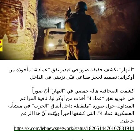
التخريب القائم على مشروع النهوض الاقتصادي والبرنامج
الحكومي. وتقول مصادر قريبة من تكتل لبنان القوي لـ «الأنباء»
ان الموقف الحاد للرئيس ميشال عون من بكركي في عيد الفصح
والذي دعا المتباطئين في اعداد الموازنة للصعود الى بعبدا لـ
«ننهيها لهم» جاء بعد اطلاع الرئيس عون على «ورقة
المقترحات» التي نشرتها «الاخبار» في حين نفى وزير المال علي
حسن خليل ان يكون هو المقصود بكلام رئيس الجمهورية، وقال:
انا جاهز من زمان لمناقشة مشروع الموازنة. ولاحظت المصادر
التي تعاملت مع المقترحات المنشورة كحقيقة بمعزل عن وضعها
“النهار” تكشف حقيقة صور في فيديو نفق “عماد 4” مأخوذة من
ووزنها في المراجع الوزارية، ان بعض البنود مقبولة ومطلوبة،
أوكرانيا: تصميم لحجر صناعي فنّي تزييني في الداخل
لكن لا يجوز ان ترفع الضريبة على القيمة المضافة TVA من 10
الى 15% وحجز 15% من رواتب الموظفين في الوقت نفسه،
كشفت الصحافية هالة حمصي في “النهار” أنّ صوراً
فإما هذه وإما تلك! وبالنسبة للضريبة على الفوائد المصرفية،
في
فيديو
نفق “عماد 4” أخذت من أوكرانيا، نافية المزاعم
والمقترح رفعها من 7 الى 10%، فالمطلوب تحميلها للمصرف لا
المتداولة حول صورة “ملتقطة داخل أنفاق “الحزب” في منشأته
للمودعين تجنبا لانسحاب الودائع، ومع امكانية قبول المصارف بـ
العسكرية عماد 4″، التي كشفها أخيراً وبيّنت أنّ هذا الزعم
9 بدلا من 10%. المصادر تقول لـ «الأنباء» ايضا ان التفاهم العام
خاطئ.
بات محسوما حول ضرورة خفض عجز الموازنة بنسبة 8% بدلا
https://x.com/lebnewsnetwork/status/1826514476167831914
من 10 كما تطالب «سيدر» وان هذا الرقم سيكون مقبولا منها.
ويقول تلفزيون لبنان الرسمي ان لبنان يتكبد 19 مليون ليرة يوميا