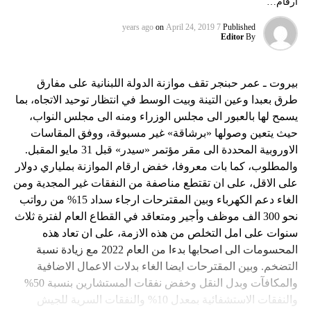
ارقام…
on
April 24, 2019
7 years ago
Published
Editor
By
بيروت ـ عمر حبنجر تقف موازنة الدولة اللبنانية على مفارق
طرق بعبدا وعين التينة وبيت الوسط في انتظار توحيد الاتجاه، بما
يسمح لها بالعبور الى مجلس الوزراء ومنه الى مجلس النواب،
حيث يتعين وصولها «برشاقة» غير مسبوقة، ووفق المقاسات
الاوروبية المحددة الى مقر مؤتمر «سيدر» قبل 31 مايو المقبل.
والمطلوب، كما بات معروفا، خفض ارقام الموازنة بملياري دولار
على الاقل، على ان تقتطع مناصفة من النفقات غير المجدية ومن
الغاء دعم الكهرباء وبين المقترحات ارجاء سداد 15% من رواتب
نحو 300 الف موظف وأجير ومتعاقد في القطاع العام لفترة ثلاث
سنوات على امل التخلص من هذه الازمة، على ان تعاد هذه
المحسومات الى اصحابها بدءا من العام 2022 مع زيادة نسبة
التضخم. وبين المقترحات ايضا الغاء بدلات الاعمال الاضافية
والمكافآت وبدل النقل وخفض نفقات المستشارين بنسبة 50%
والنفقات الاستشفائية بمعدل 10% والنفقات السرية للجيش