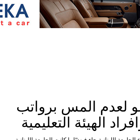
عو لعدم المس برواتب
فراد الهيئة التعليمية
امعة اللبنانية جاء فيه:”لما كانت الجامعة اللبنانية