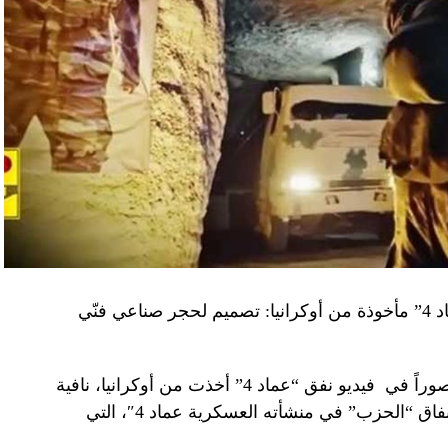
“النهار” تكشف حقيقة صور في فيديو نفق “عماد 4” مأخوذة من أوكرانيا: تصميم لحجر صناعي فنّي
صوراً في
فيديو
نفق “عماد 4” أخذت من أوكرانيا، نافية
المزاعم المتداولة حول صورة “ملتقطة داخل أنفاق “الحزب” في منشأته العسكرية عماد 4″، التي