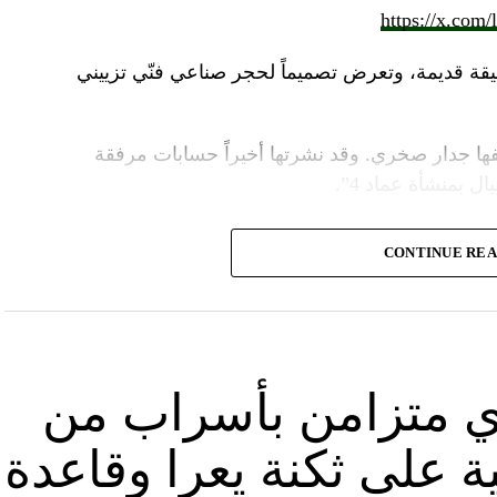
https://x.com
قة قديمة، وتعرض تصميماً لحجر صناعي فنّي تزييني
ا جدار صخري. وقد نشرتها أخيراً حسابات مرفقة
ل بمنشأة عماد 4”.
وأشارت “النهار” الى أنّ “انتشار الصورة جاء في وقت نشر “الحزب”، الجمعة 16 آب 2024، فيديو مع
CONTINUE RE
صّنة تتحرّك فيها آليات محمّلة بالصواريخ ضمن أنفاق
الله يهددّ فيها إسرائيل”.
نوان “جبالنا خزائننا”، على مدى أربع دقائق ونصف
قة منشأة عسكرية تحمل اسم “عماد 4″، نسبة الى القائد العسكري في “الحزب” عماد مغنية الذي
ي متزامن بأسراب من
ة على ثكنة يعرا وقاعدة