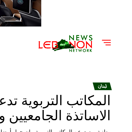
لبنان
المكاتب التربوية تد
الاساتذة الجامعيين وا
وطنية – صدرعن المكاتب التربوية بيان حول أوضاع الج