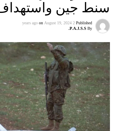
سنط جين واستهداف 
on
August 19, 2024
2 years ago
Published
P.A.J.S.S.
By