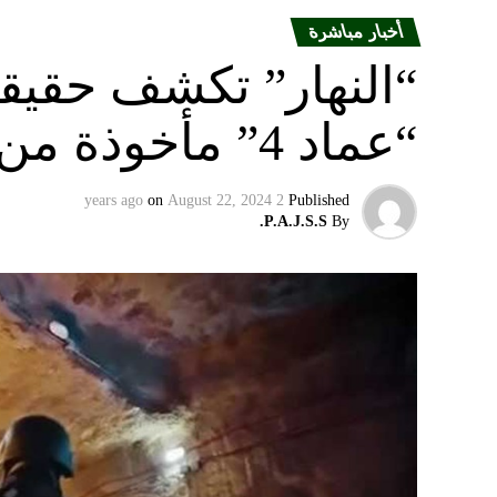
أخبار مباشرة
“النهار” تكشف حقيق
“عماد 4” مأخوذة من أوكرانيا….
on
August 22, 2024
2 years ago
Published
P.A.J.S.S.
By