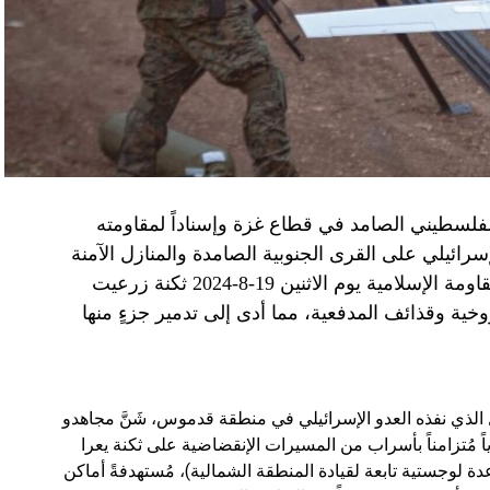
الفلسطيني الصامد في قطاع غزة وإسناداً لمقاومته
الإسرائيلي على القرى الجنوبية الصامدة والمنازل الآمنة
وخصوصاً في بلدة باتوليه، استهدف مجاهدو المقاومة الإسلامية يوم الاثنين 19-8-2024 ثكنة زرعيت
خية وقذائف المدفعية، مما أدى إلى تدمير جزءٍ منها
يال الذي نفذه العدو الإسرائيلي في منطقة قدموس، شَنَّ مجاهدو
ة يوم الاثنين 19-8-2024 هجوماً جوياً مُتزامناً بأسراب من المسيرات الإنقضاضية على ثكنة يعرا
وقاعدة سنط جين (قاعدة لوجستية تابعة لقيادة المنطقة الشمالية)، مُستهدفةً أماكن