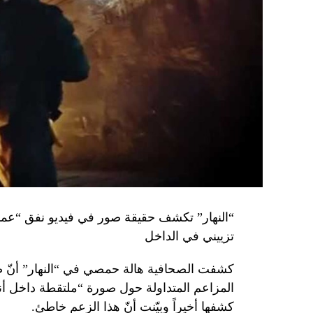
تزييني في الداخل
كشفت الصحافية هالة حمصي في “النهار” أنّ 
كشفها أخيراً وبيّنت أنّ هذا الزعم خاطئ.