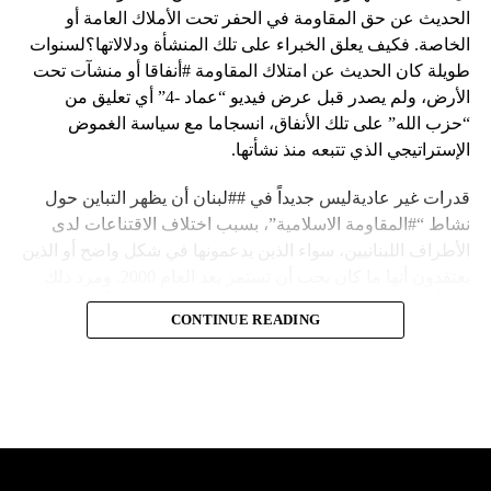
الحديث عن حق المقاومة في الحفر تحت الأملاك العامة أو
الخاصة. فكيف يعلق الخبراء على تلك المنشأة ودلالاتها؟لسنوات
طويلة كان الحديث عن امتلاك المقاومة #أنفاقا أو منشآت تحت
الأرض، ولم يصدر قبل عرض فيديو “عماد -4” أي تعليق من
“حزب الله” على تلك الأنفاق، انسجاما مع سياسة الغموض
الإستراتيجي الذي تتبعه منذ نشأتها.
قدرات غير عاديةليس جديداً في ##لبنان أن يظهر التباين حول
نشاط “#المقاومة الاسلامية”، بسبب اختلاف الاقتناعات لدى
الأطراف اللبنانيين، سواء الذين يدعمونها في شكل واضح أو الذين
يعتقدون أنها ما كان يجب أن تستمر بعد العام 2000. ومرد ذلك
إلى أن المقاومة ضد الاحتلال الإسرائيلي لم تكن يوماً محط
CONTINUE READING
إجماع داخلي، وإن كانت القوى اللبنانية المؤمنة بالصراع ضد
العدو الإسرائيلي لم تبدل في مواقفها.لكن التباين يصل إلى حدود
تخطت دور المقاومة، وهناك من يعترض على إقامة “حزب الله”
منشآت تحت الأرض، ويسأل عن تطبيق القانون اللبناني في
استغلال باطن الأرض.
والحال أن القانون اللبناني لا يطبق على الأملاك البحرية والنهرية