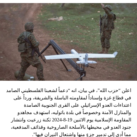
اعلن “حزب الله”، في بيان، انه “دعماً لشعبنا الفلسطيني الصامد
في قطاع غزة وإسناداً لمقاومته الباسلة ‌‏‌‏‌والشريفة، ورداً على
اعتداءات العدو الإسرائيلي على القرى الجنوبية الصامدة
والمنازل الآمنة وخصوصاً في بلدة باتوليه، استهدف مجاهدو
المقاومة الإسلامية يوم الاثنين 19-8-2024 ثكنة زرعيت وانتشار
جنود العدو في محيطها بالأسلحة الصاروخية وقذائف المدفعية،
مما أدى إلى تدمير جزءٍ منها واشتعال النيران فيها”.