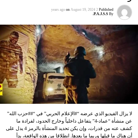
on
August 19, 2024
2 years ago
Published
P.A.J.S.S.
By
لا يزال الفيديو الذي عرضه “#الإعلام الحربي” في “##حزب الله”
عن منشأة “عماد-4” يتفاعل داخلياً وخارج الحدود، لفرادة ما
كشف عنه من قدرات، وإن يكن تحديد المنشأة بالرمز 4 يدل على
أن هناك ما قبلها وربما ما بعدها. انطلاقا من هذه الواقعة، بدأ