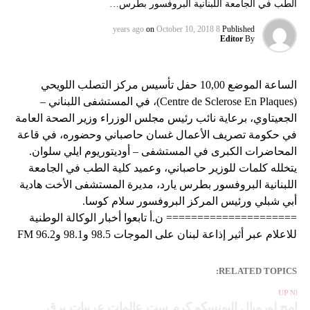
الطب في الجامعة اللبنانية البروفسور بطرس…
on
October 10, 2018
8 years ago
Published
Editor
By
الساعة الموضع 10,00 حفل تأسيس مركز التصلب اللويحي
(Centre de Sclerose En Plaques)، في المستشفى اللبناني –
الجعيتاوي، برعاية نائب رئيس مجلس الوزراء وزير الصحة العامة
في حكومة تصريف الأعمال غسان حاصباني وحضوره، في قاعة
المحاضرات الكبرى في المستشفى – أوديتوريوم ايلي سلوان.
يتخلله كلمات للوزير حاصباني، وعميد كلية الطب في الجامعة
اللبنانية البروفسور بطرس يارد، مديرة المستشفى الأخت هادية
أبي شبلي ورئيس المركز البروفسور سلام كوسا.
===================== ن.أ تابعوا أخبار الوكالة الوطنية
للاعلام عبر أثير إذاعة لبنان على الموجات 98.5 و98.1 و96.2 FM
RELATED TOPICS:
UP NEX
رنامج لورويال اليونسكو كرم ست عالمات عربيات يرق