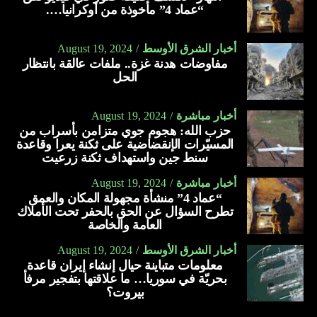
“عماد 4” مأخوذة من أوكرانيا….
أخبار الشرق الأوسط
August 19, 2024
مفاوضات هدنة غزة.. ملفات عالقة بانتظار
الحل
أخبار مباشرة
August 19, 2024
حزب الله: هجوم جوي متزامن بأسراب من
المسيّرات الإنقضاضية على ثكنة يعرا وقاعدة
سنط جين واستهداف ثكنة زرعيت
أخبار مباشرة
August 19, 2024
“عماد 4” منشأة مجهولة المكان والعمق
تطرح السؤال عن الحق بالحفر تحت الأملاك
العامة والخاصة
أخبار الشرق الأوسط
August 19, 2024
معلومات متباينة حيال إنشاء إيران قاعدة
بحريّة في سوريا… ما علاقتها بتفجير مرفأ
بيروت؟