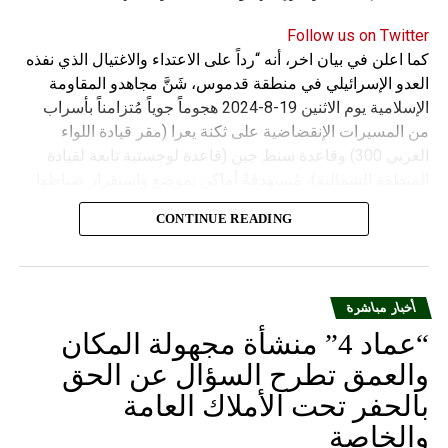
Follow us on Twitter
كما اعلن في بيان اخر، أنه “رداً على الاعتداء والاغتيال الذي نفذه
العدو الإسرائيلي في منطقة قدموس، شَنَّ مجاهدو المقاومة
الإسلامية يوم الاثنين 19-8-2024 هجوماً جوياً مُتزامناً بأسراب
من المسيرات الإنقضاضية على ثكنة يعرا (مقر قيادة اللواء
الغربي 300) وقاعدة سنط جين (قاعدة لوجستية تابعة لقيادة
المنطقة الشمالية)، مُستهدفةً أماكن تموضع واستقرار ضباطها
وجنودها وأصابت أهدافها بدقة وأوقعت فيهم عدداً من القتلى
CONTINUE READING
والجرحى”.
أخبار مباشرة
“عماد 4” منشأة مجهولة المكان
والعمق تطرح السؤال عن الحق
بالحفر تحت الأملاك العامة
والخاصة