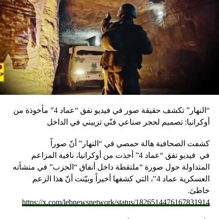
“النهار” تكشف حقيقة صور في فيديو نفق “عماد 4” مأخوذة من
أوكرانيا: تصميم لحجر صناعي فنّي تزييني في الداخل
كشفت الصحافية هالة حمصي في “النهار” أنّ صوراً
في
فيديو
نفق “عماد 4” أخذت من أوكرانيا، نافية المزاعم
المتداولة حول صورة “ملتقطة داخل أنفاق “الحزب” في منشأته
العسكرية عماد 4″، التي كشفها أخيراً وبيّنت أنّ هذا الزعم
خاطئ.
https://x.com/lebnewsnetwork/status/1826514476167831914