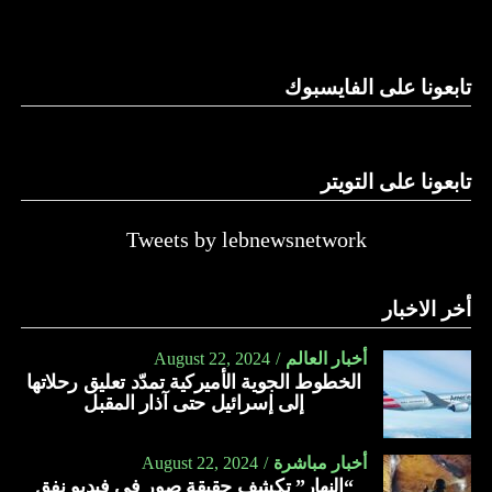
وغيرها، على الرغم من الإجماع اللبناني على ضرورة استعادة
الدولة…
تابعونا على الفايسبوك
النهار
تابعونا على التويتر
Tweets by lebnewsnetwork
أخر الاخبار
أخبار العالم
August 22, 2024
الخطوط الجوية الأميركية تمدّد تعليق رحلاتها
إلى إسرائيل حتى آذار المقبل
أخبار مباشرة
August 22, 2024
“النهار” تكشف حقيقة صور في فيديو نفق