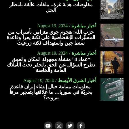
مفاوضات هدنة غزة.. ملفات عالقة بانتظار
الحل
أخبار مباشرة
August 19, 2024
حزب الله: هجوم جوي متزامن بأسراب من
المسيّرات الإنقضاضية على ثكنة يعرا وقاعدة
سنط جين واستهداف ثكنة زرعيت
أخبار مباشرة
August 19, 2024
“عماد 4” منشأة مجهولة المكان والعمق
تطرح السؤال عن الحق بالحفر تحت الأملاك
العامة والخاصة
أخبار الشرق الأوسط
August 19, 2024
معلومات متباينة حيال إنشاء إيران قاعدة
بحريّة في سوريا… ما علاقتها بتفجير مرفأ
بيروت؟