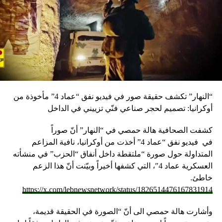
إختتام النسخة الخامسة من برنامج “القيادة الشبابية”، الذي
تنظمه جمعية “نهضة لبنان” بهدف “تطوير العمل السياسي
والحزبي”. يتخلله توزيع شهادات للمشاركين في دورة 2018. في
مكاتب الجمعية الكائنة في Quantum House- شارع سرسق.
18,30 يمنح سفير فرنسا برونو فوشيه باسم الحكومة الفرنسية،
وسام الفنون والآداب برتبة فارس إلى الملحن وعازف العود
والمغني اللبناني مارسيل خليفة، تكريما لمسيرته المهنية. في
قصر الصنوبر. =================================
“النهار” تكشف حقيقة صور في فيديو نفق “عماد 4” مأخوذة من
تابعوا أخبار الوكالة الوطنية للاعلام عبر أثير إذاعة لبنان على
أوكرانيا: تصميم لحجر صناعي فنّي تزييني في الداخل
الموجات 98.5 و98.1 و96.2 FM
كشفت الصحافية هالة حمصي في “النهار” أنّ صوراً
RELATED TOPICS:
في
فيديو
نفق “عماد 4” أخذت من أوكرانيا، نافية المزاعم
المتداولة حول صورة “ملتقطة داخل أنفاق “الحزب” في منشأته
UP NEX
لحياة: ضربة موجعة لـ الحرس الثوري في الأهواز
العسكرية عماد 4″، التي كشفها أخيراً وبيّنت أنّ هذا الزعم
خاطئ.
DON'T MISS
https://x.com/lebnewsnetwork/status/1826514476167831914
حداد خلال تدشين كنيسة المخلص في الصالحية: نعيد بناء
آخر كنيسة مهدمة لنورث الأجيال لوحة مشرقة عن صيدا
وشرقها
وأشارت هالة حمصي الى أنّ “الصورة في الحقيقة قديمة،