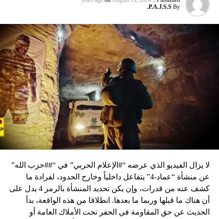
on
August 19, 2024
2 years ago
Published
P.A.J.S.S.
By
لا يزال الفيديو الذي عرضه “#الإعلام الحربي” في “##حزب الله”
عن منشأة “عماد-4” يتفاعل داخلياً وخارج الحدود، لفرادة ما
كشف عنه من قدرات، وإن يكن تحديد المنشأة بالرمز 4 يدل على
أن هناك ما قبلها وربما ما بعدها. انطلاقا من هذه الواقعة، بدأ
الحديث عن حق المقاومة في الحفر تحت الأملاك العامة أو