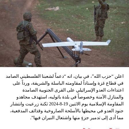
اعلن “حزب الله”، في بيان، انه “دعماً لشعبنا الفلسطيني الصامد
في قطاع غزة وإسناداً لمقاومته الباسلة ‌‏‌‏‌والشريفة، ورداً على
اعتداءات العدو الإسرائيلي على القرى الجنوبية الصامدة
والمنازل الآمنة وخصوصاً في بلدة باتوليه، استهدف مجاهدو
المقاومة الإسلامية يوم الاثنين 19-8-2024 ثكنة زرعيت وانتشار
جنود العدو في محيطها بالأسلحة الصاروخية وقذائف المدفعية،
مما أدى إلى تدمير جزءٍ منها واشتعال النيران فيها”.