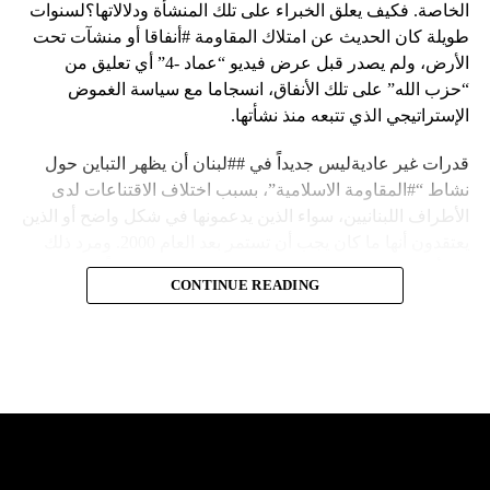
الخاصة. فكيف يعلق الخبراء على تلك المنشأة ودلالاتها؟لسنوات
طويلة كان الحديث عن امتلاك المقاومة #أنفاقا أو منشآت تحت
الأرض، ولم يصدر قبل عرض فيديو “عماد -4” أي تعليق من
“حزب الله” على تلك الأنفاق، انسجاما مع سياسة الغموض
الإستراتيجي الذي تتبعه منذ نشأتها.
قدرات غير عاديةليس جديداً في ##لبنان أن يظهر التباين حول
نشاط “#المقاومة الاسلامية”، بسبب اختلاف الاقتناعات لدى
الأطراف اللبنانيين، سواء الذين يدعمونها في شكل واضح أو الذين
يعتقدون أنها ما كان يجب أن تستمر بعد العام 2000. ومرد ذلك
إلى أن المقاومة ضد الاحتلال الإسرائيلي لم تكن يوماً محط
CONTINUE READING
إجماع داخلي، وإن كانت القوى اللبنانية المؤمنة بالصراع ضد
العدو الإسرائيلي لم تبدل في مواقفها.لكن التباين يصل إلى حدود
تخطت دور المقاومة، وهناك من يعترض على إقامة “حزب الله”
منشآت تحت الأرض، ويسأل عن تطبيق القانون اللبناني في
استغلال باطن الأرض.
والحال أن القانون اللبناني لا يطبق على الأملاك البحرية والنهرية
وغيرها، على الرغم من الإجماع اللبناني على ضرورة استعادة