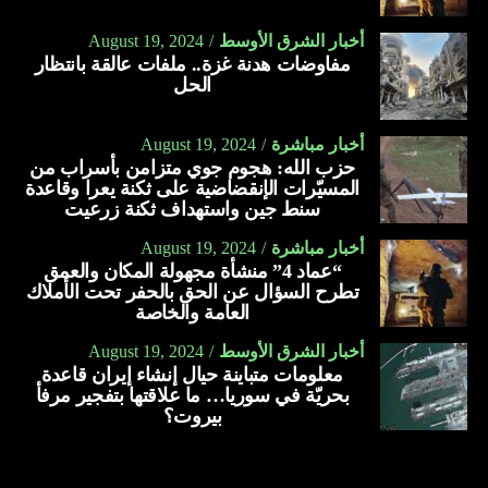
أخبار الشرق الأوسط
August 19, 2024
مفاوضات هدنة غزة.. ملفات عالقة بانتظار
الحل
أخبار مباشرة
August 19, 2024
حزب الله: هجوم جوي متزامن بأسراب من
المسيّرات الإنقضاضية على ثكنة يعرا وقاعدة
سنط جين واستهداف ثكنة زرعيت
أخبار مباشرة
August 19, 2024
“عماد 4” منشأة مجهولة المكان والعمق
تطرح السؤال عن الحق بالحفر تحت الأملاك
العامة والخاصة
أخبار الشرق الأوسط
August 19, 2024
معلومات متباينة حيال إنشاء إيران قاعدة
بحريّة في سوريا… ما علاقتها بتفجير مرفأ
بيروت؟