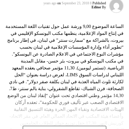
on
September 23, 2018
8 years ago
Published
Editor
By
الساعة الموضوع 9,00 ورشة عمل حول تقنيات اللغة المستخدمة
في إنتاج المواد الإعلامية، ينظمها مكتب اليونسكو الإقليمي في
بيروت، بالشراكة مع “سمارت سنتر” في لبنان، في إطار برنامج
“تطوير أداء وإدارة المؤسسات الإعلامية في لبنان بحسب
مؤشرات النوع الاجتماعي في الاعلام الصادرة عن اليونسكو”.
في مكتب اليونسكو في بيروت- بئر حسن- مقابل المدينة
الرياضية. (تستمر ليومين). 11,30 مؤتمر صحافي يعقده المعهد
اللبناني لدراسات السوق LIMS، لعرض دراسة بعنوان “الحل
لكارثة تلوث المياه العذبة في لبنان بكلفة صفر دولار”. في نادي
الصحافة- فرن الشباك- تقاطع الشفرولي- بناية بالم سنتر- ط7.
14,30 مؤتمر وطني اقتصادي تحت عنوان “إنقاذ لبنان من الوضع
الاقتصادي الصعب عبر تأليف فوري للحكومة”، تعقده أركان
الهيئات الاقتصادية ونقباء المهن الحرة وهيئة التنسيق النقابية
وأعضاء هيئة المكتب في الاتحاد العمالي العام. في مقر الاتحاد-
كورنيش النهر. 17,30 حفل توزيع جوائز للطلاب الجامعيين