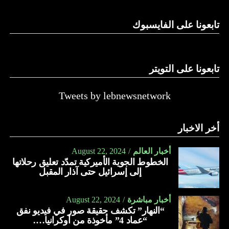
الدولة…
تابعونا على الفايسبوك
النهار
تابعونا على التويتر
Tweets by lebnewsnetwork
أخر الاخبار
أخبار العالم
August 22, 2024
الخطوط الجوية الأميركية تمدّد تعليق رحلاتها
إلى إسرائيل حتى آذار المقبل
أخبار مباشرة
August 22, 2024
“النهار” تكشف حقيقة صور في فيديو نفق
“عماد 4” مأخوذة من أوكرانيا….