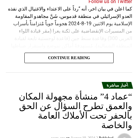
Follow us on Twitter
كما اعلن في بيان اخر، أنه “رداً على الاعتداء والاغتيال الذي نفذه
العدو الإسرائيلي في منطقة قدموس، شَنَّ مجاهدو المقاومة
الإسلامية يوم الاثنين 19-8-2024 هجوماً جوياً مُتزامناً بأسراب
من المسيرات الإنقضاضية على ثكنة يعرا (مقر قيادة اللواء
الغربي 300) وقاعدة سنط جين (قاعدة لوجستية تابعة لقيادة
المنطقة الشمالية)، مُستهدفةً أماكن تموضع واستقرار ضباطها
وجنودها وأصابت أهدافها بدقة وأوقعت فيهم عدداً من القتلى
CONTINUE READING
والجرحى”.
أخبار مباشرة
“عماد 4” منشأة مجهولة المكان
والعمق تطرح السؤال عن الحق
بالحفر تحت الأملاك العامة
والخاصة