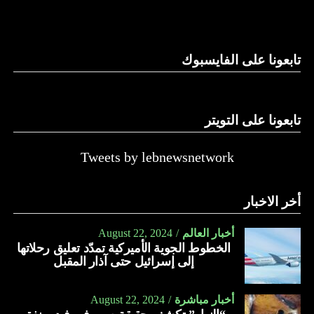
وغيرها، على الرغم من الإجماع اللبناني على ضرورة استعادة
الدولة…
تابعونا على الفايسبوك
النهار
تابعونا على التويتر
Tweets by lebnewsnetwork
أخر الاخبار
أخبار العالم
August 22, 2024
الخطوط الجوية الأميركية تمدّد تعليق رحلاتها
إلى إسرائيل حتى آذار المقبل
أخبار مباشرة
August 22, 2024