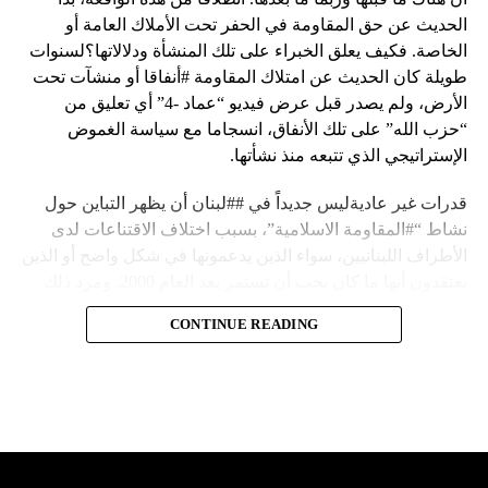
الحديث عن حق المقاومة في الحفر تحت الأملاك العامة أو
الخاصة. فكيف يعلق الخبراء على تلك المنشأة ودلالاتها؟لسنوات
طويلة كان الحديث عن امتلاك المقاومة #أنفاقا أو منشآت تحت
الأرض، ولم يصدر قبل عرض فيديو “عماد -4” أي تعليق من
“حزب الله” على تلك الأنفاق، انسجاما مع سياسة الغموض
الإستراتيجي الذي تتبعه منذ نشأتها.
قدرات غير عاديةليس جديداً في ##لبنان أن يظهر التباين حول
نشاط “#المقاومة الاسلامية”، بسبب اختلاف الاقتناعات لدى
الأطراف اللبنانيين، سواء الذين يدعمونها في شكل واضح أو الذين
يعتقدون أنها ما كان يجب أن تستمر بعد العام 2000. ومرد ذلك
إلى أن المقاومة ضد الاحتلال الإسرائيلي لم تكن يوماً محط
CONTINUE READING
إجماع داخلي، وإن كانت القوى اللبنانية المؤمنة بالصراع ضد
العدو الإسرائيلي لم تبدل في مواقفها.لكن التباين يصل إلى حدود
تخطت دور المقاومة، وهناك من يعترض على إقامة “حزب الله”
منشآت تحت الأرض، ويسأل عن تطبيق القانون اللبناني في
استغلال باطن الأرض.
والحال أن القانون اللبناني لا يطبق على الأملاك البحرية والنهرية