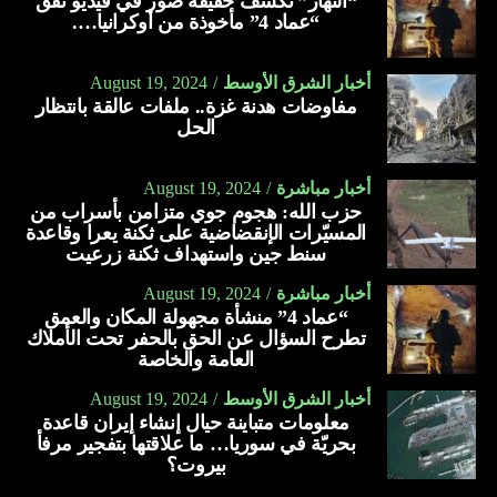
“النهار” تكشف حقيقة صور في فيديو نفق
“عماد 4” مأخوذة من أوكرانيا….
أخبار الشرق الأوسط
August 19, 2024
مفاوضات هدنة غزة.. ملفات عالقة بانتظار
الحل
أخبار مباشرة
August 19, 2024
حزب الله: هجوم جوي متزامن بأسراب من
المسيّرات الإنقضاضية على ثكنة يعرا وقاعدة
سنط جين واستهداف ثكنة زرعيت
أخبار مباشرة
August 19, 2024
“عماد 4” منشأة مجهولة المكان والعمق
تطرح السؤال عن الحق بالحفر تحت الأملاك
العامة والخاصة
أخبار الشرق الأوسط
August 19, 2024
معلومات متباينة حيال إنشاء إيران قاعدة
بحريّة في سوريا… ما علاقتها بتفجير مرفأ
بيروت؟