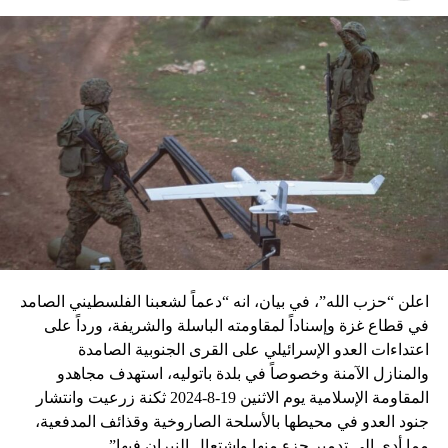
اعلن “حزب الله”، في بيان، انه “دعماً لشعبنا الفلسطيني الصامد
في قطاع غزة وإسناداً لمقاومته الباسلة ‌‏‌‏‌والشريفة، ورداً على
اعتداءات العدو الإسرائيلي على القرى الجنوبية الصامدة
والمنازل الآمنة وخصوصاً في بلدة باتوليه، استهدف مجاهدو
المقاومة الإسلامية يوم الاثنين 19-8-2024 ثكنة زرعيت وانتشار
جنود العدو في محيطها بالأسلحة الصاروخية وقذائف المدفعية،
مما أدى إلى تدمير جزءٍ منها واشتعال النيران فيها”.