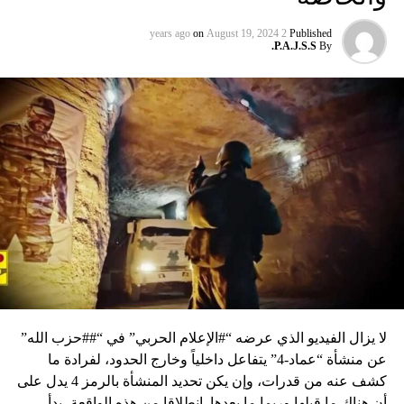
on
August 19, 2024
2 years ago
Published
P.A.J.S.S.
By
لا يزال الفيديو الذي عرضه “#الإعلام الحربي” في “##حزب الله”
عن منشأة “عماد-4” يتفاعل داخلياً وخارج الحدود، لفرادة ما
كشف عنه من قدرات، وإن يكن تحديد المنشأة بالرمز 4 يدل على
أن هناك ما قبلها وربما ما بعدها. انطلاقا من هذه الواقعة، بدأ