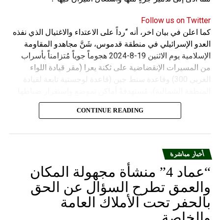
Follow us on Twitter
كما اعلن في بيان اخر، أنه “رداً على الاعتداء والاغتيال الذي نفذه
العدو الإسرائيلي في منطقة قدموس، شَنَّ مجاهدو المقاومة
الإسلامية يوم الاثنين 19-8-2024 هجوماً جوياً مُتزامناً بأسراب
من المسيرات الإنقضاضية على ثكنة يعرا (مقر قيادة اللواء
الغربي 300) وقاعدة سنط جين (قاعدة لوجستية تابعة لقيادة
المنطقة الشمالية)، مُستهدفةً أماكن تموضع واستقرار ضباطها
وجنودها وأصابت أهدافها بدقة وأوقعت فيهم عدداً من القتلى
CONTINUE READING
والجرحى”.
أخبار مباشرة
“عماد 4” منشأة مجهولة المكان
والعمق تطرح السؤال عن الحق
بالحفر تحت الأملاك العامة
والخاصة