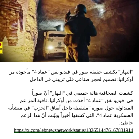
“النهار” تكشف حقيقة صور في فيديو نفق “عماد 4” مأخوذة من
أوكرانيا: تصميم لحجر صناعي فنّي تزييني في الداخل
كشفت الصحافية هالة حمصي في “النهار” أنّ صوراً
في
فيديو
نفق “عماد 4” أخذت من أوكرانيا، نافية المزاعم
المتداولة حول صورة “ملتقطة داخل أنفاق “الحزب” في منشأته
العسكرية عماد 4″، التي كشفها أخيراً وبيّنت أنّ هذا الزعم
خاطئ.
https://x.com/lebnewsnetwork/status/1826514476167831914