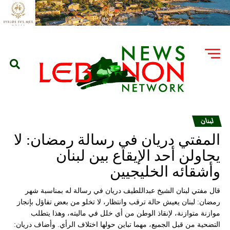
لبنان
المفتي دريان في رسالة رمضان: لا
يحاولن أحد الإيقاع بين لبنان
وأشقائه الخليجيين
قال مفتي لبنان الشيخ عبداللطيف دريان في رسالة له بمناسبة شهر
رمضان: لبنان يعيش حالة ترقب وانتظار، لا تخلو من بعض تفاؤل بإنجاز
موازنة متوازنة، لإنقاذ الوطن من أي خلل في ماليته، وهذا يتطلب
التضحية من قبل الجميع، مهما تباين حولها اختلاف الرأي. وأضاف دريان: