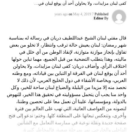
كفى لبنان مزايدات، ولا يحاولن أحد أن يوقع لبنان في…
on
May 4, 2019
7 years ago
Published
Editor
By
قال مفتي لبنان الشيخ عبداللطيف دريان في رسالة له بمناسبة
شهر رمضان: لبنان يعيش حالة ترقب وانتظار، لا تخلو من بعض
تفاؤل بإنجاز موازنة متوازنة، لإنقاذ الوطن من أي خلل في
ماليته، وهذا يتطلب التضحية من قبل الجميع، مهما تباين حولها
اختلاف الرأي. وأضاف دريان: كفى لبنان مزايدات، ولا يحاولن
أحد أن يوقع لبنان في الفرقة او التباين بين قياداته، ومع وطنه
العربي، وبخاصة الأشقاء في دول الخليج العربي، لأن ذلك لا
نحصد منه إلا مزيدا من البلبلة والضياع لبنان ساحة للخير، وكل
واحد منا يجب أن يتحمل مسؤوليته في تحقيق هذا الخير، للنهوض
بالدولة، ومؤسساتها، علينا أن نعمل معا على تحصين وطننا،
لنصونه من العواصف العاتية، التي تهب على العالم بين فترة
وأخرى، وتنعكس تبعاتها على المنطقة كلها. وختم: ندعو إلى فتح
صفحة جديدة ونقلة نوعية في ممارسة التعامل مع الشأنين
الداخلي والخارجي. نمر بمرحلة صعبة، فالمخاطر كثيرة،