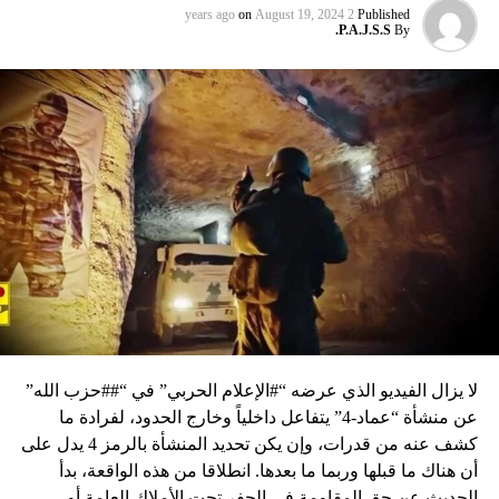
on
August 19, 2024
2 years ago
Published
P.A.J.S.S.
By
لا يزال الفيديو الذي عرضه “#الإعلام الحربي” في “##حزب الله”
عن منشأة “عماد-4” يتفاعل داخلياً وخارج الحدود، لفرادة ما
كشف عنه من قدرات، وإن يكن تحديد المنشأة بالرمز 4 يدل على
أن هناك ما قبلها وربما ما بعدها. انطلاقا من هذه الواقعة، بدأ
الحديث عن حق المقاومة في الحفر تحت الأملاك العامة أو