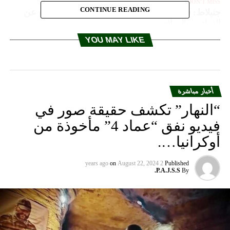
DON'T MISS
CONTINUE READING
جنبلاط: في عيد الاضحى يغيب اوري افناري المدافع عن
الدولتين والسلام
YOU MAY LIKE
أخبار مباشرة
“النهار” تكشف حقيقة صور في
فيديو نفق “عماد 4” مأخوذة من
أوكرانيا….
on
August 22, 2024
2 years ago
Published
P.A.J.S.S.
By