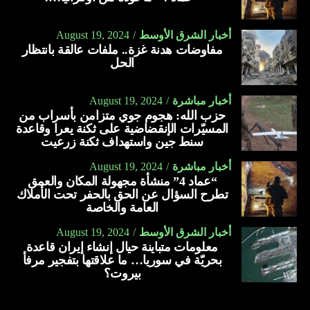
أخبار الشرق الأوسط
August 19, 2024
مفاوضات هدنة غزة.. ملفات عالقة بانتظار
الحل
أخبار مباشرة
August 19, 2024
حزب الله: هجوم جوي متزامن بأسراب من
المسيّرات الإنقضاضية على ثكنة يعرا وقاعدة
سنط جين واستهداف ثكنة زرعيت
أخبار مباشرة
August 19, 2024
“عماد 4” منشأة مجهولة المكان والعمق
تطرح السؤال عن الحق بالحفر تحت الأملاك
العامة والخاصة
أخبار الشرق الأوسط
August 19, 2024
معلومات متباينة حيال إنشاء إيران قاعدة
بحريّة في سوريا… ما علاقتها بتفجير مرفأ
بيروت؟