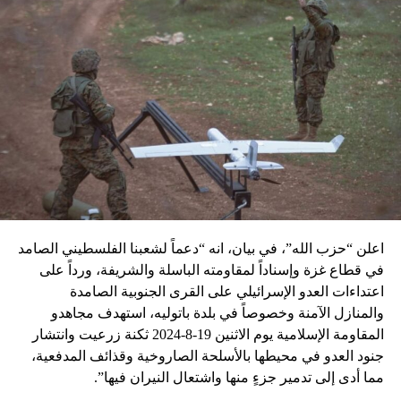
اعلن “حزب الله”، في بيان، انه “دعماً لشعبنا الفلسطيني الصامد
في قطاع غزة وإسناداً لمقاومته الباسلة ‌‏‌‏‌والشريفة، ورداً على
اعتداءات العدو الإسرائيلي على القرى الجنوبية الصامدة
والمنازل الآمنة وخصوصاً في بلدة باتوليه، استهدف مجاهدو
المقاومة الإسلامية يوم الاثنين 19-8-2024 ثكنة زرعيت وانتشار
جنود العدو في محيطها بالأسلحة الصاروخية وقذائف المدفعية،
مما أدى إلى تدمير جزءٍ منها واشتعال النيران فيها”.