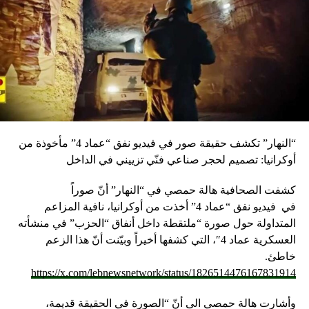
“النهار” تكشف حقيقة صور في فيديو نفق “عماد 4” مأخوذة من
أوكرانيا: تصميم لحجر صناعي فنّي تزييني في الداخل
كشفت الصحافية هالة حمصي في “النهار” أنّ صوراً
في
فيديو
نفق “عماد 4” أخذت من أوكرانيا، نافية المزاعم
المتداولة حول صورة “ملتقطة داخل أنفاق “الحزب” في منشأته
العسكرية عماد 4″، التي كشفها أخيراً وبيّنت أنّ هذا الزعم
خاطئ.
https://x.com/lebnewsnetwork/status/1826514476167831914
وأشارت هالة حمصي الى أنّ “الصورة في الحقيقة قديمة،