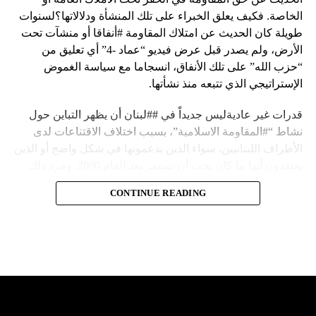
الخاصة. فكيف يعلق الخبراء على تلك المنشأة ودلالاتها؟لسنوات
طويلة كان الحديث عن امتلاك المقاومة #أنفاقا أو منشآت تحت
الأرض، ولم يصدر قبل عرض فيديو “عماد -4” أي تعليق من
“حزب الله” على تلك الأنفاق، انسجاما مع سياسة الغموض
الإستراتيجي الذي تتبعه منذ نشأتها.
قدرات غير عاديةليس جديداً في ##لبنان أن يظهر التباين حول
نشاط “#المقاومة الاسلامية”، بسبب اختلاف الاقتناعات لدى
الأطراف اللبنانيين، سواء الذين يدعمونها في شكل واضح أو الذين
يعتقدون أنها ما كان يجب أن تستمر بعد العام 2000. ومرد ذلك
إلى أن المقاومة ضد الاحتلال الإسرائيلي لم تكن يوماً محط
CONTINUE READING
إجماع داخلي، وإن كانت القوى اللبنانية المؤمنة بالصراع ضد
العدو الإسرائيلي لم تبدل في مواقفها.لكن التباين يصل إلى حدود
تخطت دور المقاومة، وهناك من يعترض على إقامة “حزب الله”
منشآت تحت الأرض، ويسأل عن تطبيق القانون اللبناني في
استغلال باطن الأرض.
والحال أن القانون اللبناني لا يطبق على الأملاك البحرية والنهرية
وغيرها، على الرغم من الإجماع اللبناني على ضرورة استعادة