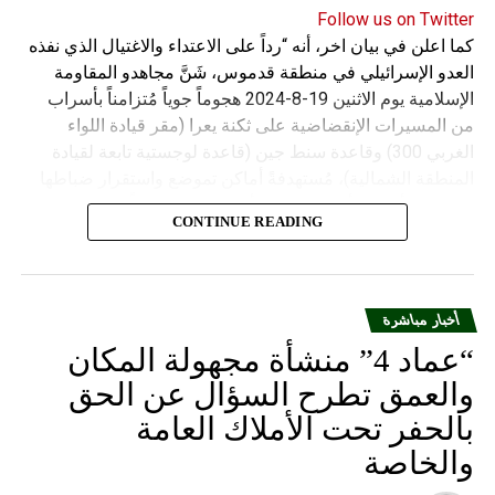
Follow us on Twitter
كما اعلن في بيان اخر، أنه “رداً على الاعتداء والاغتيال الذي نفذه
العدو الإسرائيلي في منطقة قدموس، شَنَّ مجاهدو المقاومة
الإسلامية يوم الاثنين 19-8-2024 هجوماً جوياً مُتزامناً بأسراب
من المسيرات الإنقضاضية على ثكنة يعرا (مقر قيادة اللواء
الغربي 300) وقاعدة سنط جين (قاعدة لوجستية تابعة لقيادة
المنطقة الشمالية)، مُستهدفةً أماكن تموضع واستقرار ضباطها
وجنودها وأصابت أهدافها بدقة وأوقعت فيهم عدداً من القتلى
CONTINUE READING
والجرحى”.
أخبار مباشرة
“عماد 4” منشأة مجهولة المكان
والعمق تطرح السؤال عن الحق
بالحفر تحت الأملاك العامة
والخاصة