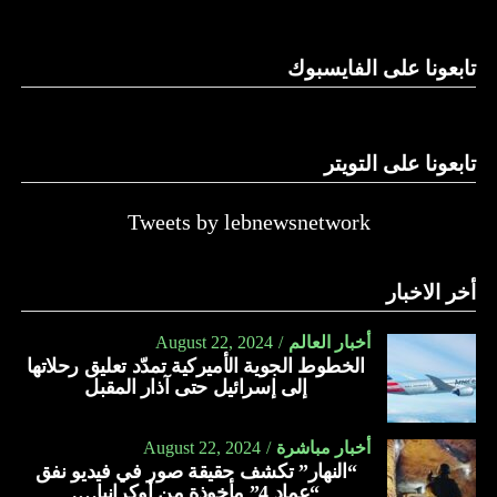
الدولة…
تابعونا على الفايسبوك
النهار
تابعونا على التويتر
Tweets by lebnewsnetwork
أخر الاخبار
أخبار العالم
August 22, 2024
الخطوط الجوية الأميركية تمدّد تعليق رحلاتها
إلى إسرائيل حتى آذار المقبل
أخبار مباشرة
August 22, 2024
“النهار” تكشف حقيقة صور في فيديو نفق
“عماد 4” مأخوذة من أوكرانيا….