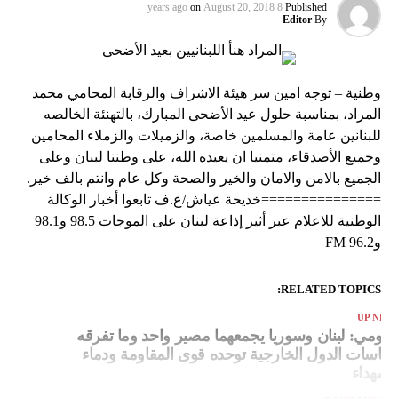
on
August 20, 2018
8 years ago
Published
Editor
By
وطنية – توجه امين سر هيئة الاشراف والرقابة المحامي محمد
المراد، بمناسبة حلول عيد الأضحى المبارك، بالتهنئة الخالصه
للبنانين عامة والمسلمين خاصة، والزميلات والزملاء المحامين
وجميع الأصدقاء، متمنيا ان يعيده الله، على وطننا لبنان وعلى
الجميع بالامن والامان والخير والصحة وكل عام وانتم بالف خير.
===============خديحة عياش/ع.ف تابعوا أخبار الوكالة
الوطنية للاعلام عبر أثير إذاعة لبنان على الموجات 98.5 و98.1
و96.2 FM
RELATED TOPICS:
UP NEX
لقومي: لبنان وسوريا يجمعهما مصير واحد وما تفرقه
ياسات الدول الخارجية توحده قوى المقاومة ودماء
لشهداء