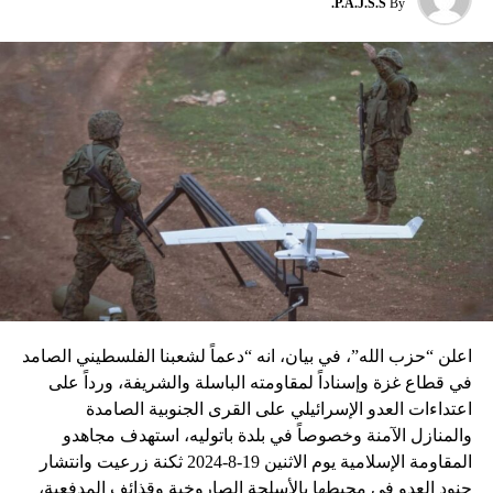
P.A.J.S.S.
By
نسبه الحزب الى إسرائيل”.
اعلن “حزب الله”، في بيان، انه “دعماً لشعبنا الفلسطيني الصامد
في قطاع غزة وإسناداً لمقاومته الباسلة ‌‏‌‏‌والشريفة، ورداً على
اعتداءات العدو الإسرائيلي على القرى الجنوبية الصامدة
والمنازل الآمنة وخصوصاً في بلدة باتوليه، استهدف مجاهدو
المقاومة الإسلامية يوم الاثنين 19-8-2024 ثكنة زرعيت وانتشار
جنود العدو في محيطها بالأسلحة الصاروخية وقذائف المدفعية،