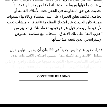
أن هناك ما قبلها وربما ما بعدها. انطلاقا من هذه الواقعة، بدأ
الحديث عن حق المقاومة في الحفر تحت الأملاك العامة أو
الخاصة. فكيف يعلق الخبراء على تلك المنشأة ودلالاتها؟لسنوات
طويلة كان الحديث عن امتلاك المقاومة #أنفاقا أو منشآت تحت
الأرض، ولم يصدر قبل عرض فيديو “عماد -4” أي تعليق من
“حزب الله” على تلك الأنفاق، انسجاما مع سياسة الغموض
الإستراتيجي الذي تتبعه منذ نشأتها.
قدرات غير عاديةليس جديداً في ##لبنان أن يظهر التباين حول
نشاط “#المقاومة الاسلامية”، بسبب اختلاف الاقتناعات لدى
الأطراف اللبنانيين، سواء الذين يدعمونها في شكل واضح أو الذين
يعتقدون أنها ما كان يجب أن تستمر بعد العام 2000. ومرد ذلك
إلى أن المقاومة ضد الاحتلال الإسرائيلي لم تكن يوماً محط
CONTINUE READING
إجماع داخلي، وإن كانت القوى اللبنانية المؤمنة بالصراع ضد
العدو الإسرائيلي لم تبدل في مواقفها.لكن التباين يصل إلى حدود
تخطت دور المقاومة، وهناك من يعترض على إقامة “حزب الله”
منشآت تحت الأرض، ويسأل عن تطبيق القانون اللبناني في
استغلال باطن الأرض.