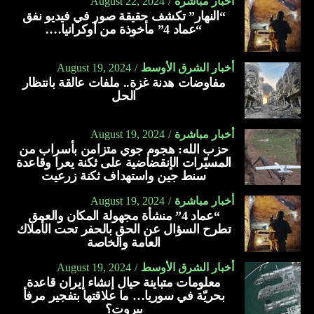
أخبار مباشرة
August 22, 2024
“النهار” تكشف حقيقة صور في فيديو نفق
“عماد 4” مأخوذة من أوكرانيا….
أخبار الشرق الأوسط
August 19, 2024
مفاوضات هدنة غزة.. ملفات عالقة بانتظار
الحل
أخبار مباشرة
August 19, 2024
حزب الله: هجوم جوي متزامن بأسراب من
المسيّرات الإنقضاضية على ثكنة يعرا وقاعدة
سنط جين واستهداف ثكنة زرعيت
أخبار مباشرة
August 19, 2024
“عماد 4” منشأة مجهولة المكان والعمق
تطرح السؤال عن الحق بالحفر تحت الأملاك
العامة والخاصة
أخبار الشرق الأوسط
August 19, 2024
معلومات متباينة حيال إنشاء إيران قاعدة
بحريّة في سوريا… ما علاقتها بتفجير مرفأ
بيروت؟