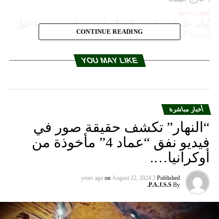
DON'T MISS
أولى جلسات حكومة «إلى العمل»: سجالات محتدمة حول
CONTINUE READING
الوضع السوري
YOU MAY LIKE
أخبار مباشرة
“النهار” تكشف حقيقة صور في
فيديو نفق “عماد 4” مأخوذة من
أوكرانيا….
on
August 22, 2024
2 years ago
Published
P.A.J.S.S.
By