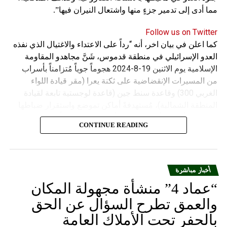
مما أدى إلى تدمير جزءٍ منها واشتعال النيران فيها”.
Follow us on Twitter
كما اعلن في بيان اخر، أنه “رداً على الاعتداء والاغتيال الذي نفذه
العدو الإسرائيلي في منطقة قدموس، شَنَّ مجاهدو المقاومة
الإسلامية يوم الاثنين 19-8-2024 هجوماً جوياً مُتزامناً بأسراب
من المسيرات الإنقضاضية على ثكنة يعرا (مقر قيادة اللواء
الغربي 300) وقاعدة سنط جين (قاعدة لوجستية تابعة لقيادة
المنطقة الشمالية)، مُستهدفةً أماكن تموضع واستقرار ضباطها
وجنودها وأصابت أهدافها بدقة وأوقعت فيهم عدداً من القتلى
CONTINUE READING
والجرحى”.
أخبار مباشرة
“عماد 4” منشأة مجهولة المكان
والعمق تطرح السؤال عن الحق
بالحفر تحت الأملاك العامة