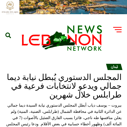
لبنان
المجلس الدستوري يُبطل نيابة ديما
جمالي ويدعو لانتخابات فرعية في
طرابلس خلال شهرين
بيروت – يوسف دياب أبطل المجلس الدستوري نيابة السيدة ديما جمالي
عن الدائرة الثانية في محافظة الشمال (طرابلس، الضنية، المنية) ولم
يعلن منافسها طه ناجي، فائزا بسبب الفارق الضئيل بالأصوات (7 في
المائة ألف) وظهور أخطاء حسابية في بعض الأقلام. ودعا رئيس المجلس