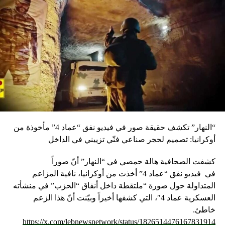
“النهار” تكشف حقيقة صور في فيديو نفق “عماد 4” مأخوذة من
أوكرانيا: تصميم لحجر صناعي فنّي تزييني في الداخل
كشفت الصحافية هالة حمصي في “النهار” أنّ صوراً
في
فيديو
نفق “عماد 4” أخذت من أوكرانيا، نافية المزاعم
المتداولة حول صورة “ملتقطة داخل أنفاق “الحزب” في منشأته
العسكرية عماد 4″، التي كشفها أخيراً وبيّنت أنّ هذا الزعم
خاطئ.
https://x.com/lebnewsnetwork/status/1826514476167831914