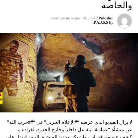
والخاصة
on
August 19, 2024
2 years ago
Published
P.A.J.S.S.
By
لا يزال الفيديو الذي عرضه “#الإعلام الحربي” في “##حزب الله”
عن منشأة “عماد-4” يتفاعل داخلياً وخارج الحدود، لفرادة ما
كشف عنه من قدرات، وإن يكن تحديد المنشأة بالرمز 4 يدل على