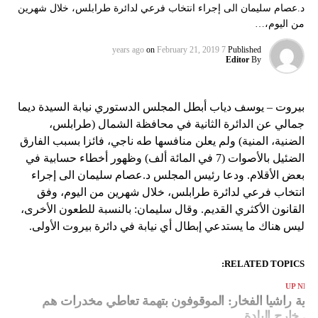
د.عصام سليمان الى إجراء انتخاب فرعي لدائرة طرابلس، خلال شهرين
من اليوم،…
on
February 21, 2019
7 years ago
Published
Editor
By
بيروت – يوسف دياب أبطل المجلس الدستوري نيابة السيدة ديما
جمالي عن الدائرة الثانية في محافظة الشمال (طرابلس،
الضنية، المنية) ولم يعلن منافسها طه ناجي، فائزا بسبب الفارق
الضئيل بالأصوات (7 في المائة ألف) وظهور أخطاء حسابية في
بعض الأقلام. ودعا رئيس المجلس د.عصام سليمان الى إجراء
انتخاب فرعي لدائرة طرابلس، خلال شهرين من اليوم، وفق
القانون الأكثري القديم. وقال سليمان: بالنسبة للطعون الأخرى،
ليس هناك ما يستدعي إبطال أي نيابة في دائرة بيروت الأولى.
RELATED TOPICS:
UP NEX
لدية راشيا الفخار: الموقوفون بتهمة تعاطي مخدرات هم
ن خارج البلدة