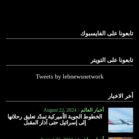
والحال أن القانون اللبناني لا يطبق على الأملاك البحرية والنهرية
وغيرها، على الرغم من الإجماع اللبناني على ضرورة استعادة
الدولة…
تابعونا على الفايسبوك
النهار
تابعونا على التويتر
Tweets by lebnewsnetwork
أخر الاخبار
أخبار العالم
August 22, 2024
الخطوط الجوية الأميركية تمدّد تعليق رحلاتها
إلى إسرائيل حتى آذار المقبل