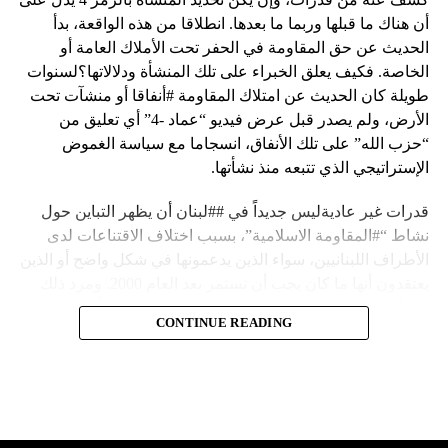
أن هناك ما قبلها وربما ما بعدها. انطلاقا من هذه الواقعة، بدأ
الحديث عن حق المقاومة في الحفر تحت الأملاك العامة أو
الخاصة. فكيف يعلق الخبراء على تلك المنشأة ودلالاتها؟لسنوات
طويلة كان الحديث عن امتلاك المقاومة #أنفاقا أو منشآت تحت
الأرض، ولم يصدر قبل عرض فيديو “عماد -4” أي تعليق من
“حزب الله” على تلك الأنفاق، انسجاما مع سياسة الغموض
الإستراتيجي الذي تتبعه منذ نشأتها.
قدرات غير عاديةليس جديداً في ##لبنان أن يظهر التباين حول
نشاط “#المقاومة الاسلامية”، بسبب اختلاف الاقتناعات لدى
الأطراف اللبنانيين، سواء الذين يدعمونها في شكل واضح أو الذين
يعتقدون أنها ما كان يجب أن تستمر بعد العام 2000. ومرد ذلك
إلى أن المقاومة ضد الاحتلال الإسرائيلي لم تكن يوماً محط
CONTINUE READING
إجماع داخلي، وإن كانت القوى اللبنانية المؤمنة بالصراع ضد
العدو الإسرائيلي لم تبدل في مواقفها.لكن التباين يصل إلى حدود
تخطت دور المقاومة، وهناك من يعترض على إقامة “حزب الله”
منشآت تحت الأرض، ويسأل عن تطبيق القانون اللبناني في
استغلال باطن الأرض.