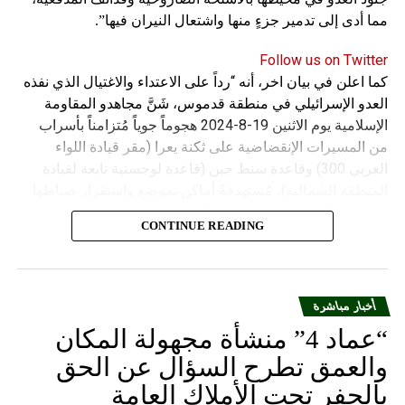
مما أدى إلى تدمير جزءٍ منها واشتعال النيران فيها”.
Follow us on Twitter
كما اعلن في بيان اخر، أنه “رداً على الاعتداء والاغتيال الذي نفذه
العدو الإسرائيلي في منطقة قدموس، شَنَّ مجاهدو المقاومة
الإسلامية يوم الاثنين 19-8-2024 هجوماً جوياً مُتزامناً بأسراب
من المسيرات الإنقضاضية على ثكنة يعرا (مقر قيادة اللواء
الغربي 300) وقاعدة سنط جين (قاعدة لوجستية تابعة لقيادة
المنطقة الشمالية)، مُستهدفةً أماكن تموضع واستقرار ضباطها
وجنودها وأصابت أهدافها بدقة وأوقعت فيهم عدداً من القتلى
CONTINUE READING
والجرحى”.
أخبار مباشرة
“عماد 4” منشأة مجهولة المكان
والعمق تطرح السؤال عن الحق
بالحفر تحت الأملاك العامة