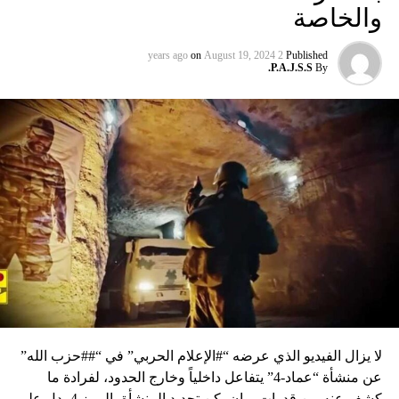
والخاصة
on
August 19, 2024
2 years ago
Published
P.A.J.S.S.
By
لا يزال الفيديو الذي عرضه “#الإعلام الحربي” في “##حزب الله”
عن منشأة “عماد-4” يتفاعل داخلياً وخارج الحدود، لفرادة ما
كشف عنه من قدرات، وإن يكن تحديد المنشأة بالرمز 4 يدل على