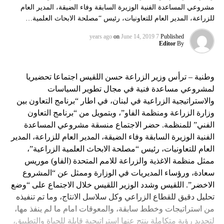
مشروعي المساعدة الفنية الوزيرة السابقة وفاء الضيقة، المدير العام
للزراعة، المدير العام للتعاونيات، رئيس “مصلحة الابحاث العلمية…
on
June 14, 2019
7 years ago
Published
Editor
By
وطنية – ترأس وزير الزراعة حسن اللقيس اجتماعا تحضيريا
لمشروعي مساعدة فنية في مجال تطوير السياسات
والاستراتيجية الزراعية في لبنان، في اطار “برنامج التعاون بين
وزارة الزراعة ومنظمة الفاو”، وبتمويل من “برنامج التعاون
الفني” للمنظمة. حضر الاجتماع منسقة مشروعي المساعدة
الفنية الوزيرة السابقة وفاء الضيقة، المدير العام للزراعة، المدير
العام للتعاونيات، رئيس “مصلحة الابحاث العلمية الزراعية”،
ممثل منظمة الاغذية والزراعة للامم المتحدة (الفاو) موريس
سعادة، ورؤساء المديريات في الوزارة وممثل عن “المشروع
الاخضر”. اللقيس وشدد الوزير اللقيس خلال الاجتماع على “وضع
تحليل دقيق للقطاع الزراعي وكل سلاسل الانتاج، وما تم تنفيذه
من استراتيجات وخطط سابقة، والمعوقات امام ما لم ينفذ مها،
لتحديد رؤية متكاملة ينتج عنها استراتيجية قابلة للحياة والتطبيق،