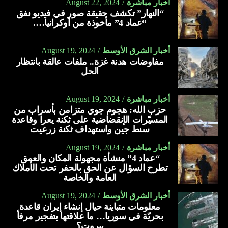
أخبار مباشرة
August 22, 2024
“النهار” تكشف حقيقة صور في فيديو نفق
“عماد 4” مأخوذة من أوكرانيا….
أخبار الشرق الأوسط
August 19, 2024
مفاوضات هدنة غزة.. ملفات عالقة بانتظار
الحل
أخبار مباشرة
August 19, 2024
حزب الله: هجوم جوي متزامن بأسراب من
المسيّرات الإنقضاضية على ثكنة يعرا وقاعدة
سنط جين واستهداف ثكنة زرعيت
أخبار مباشرة
August 19, 2024
“عماد 4” منشأة مجهولة المكان والعمق
تطرح السؤال عن الحق بالحفر تحت الأملاك
العامة والخاصة
أخبار الشرق الأوسط
August 19, 2024
معلومات متباينة حيال إنشاء إيران قاعدة
بحريّة في سوريا… ما علاقتها بتفجير مرفأ
بيروت؟