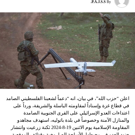
P.A.J.S.S.
By
نسبه الحزب الى إسرائيل”.
اعلن “حزب الله”، في بيان، انه “دعماً لشعبنا الفلسطيني الصامد
في قطاع غزة وإسناداً لمقاومته الباسلة ‌‏‌‏‌والشريفة، ورداً على
اعتداءات العدو الإسرائيلي على القرى الجنوبية الصامدة
والمنازل الآمنة وخصوصاً في بلدة باتوليه، استهدف مجاهدو
المقاومة الإسلامية يوم الاثنين 19-8-2024 ثكنة زرعيت وانتشار
جنود العدو في محيطها بالأسلحة الصاروخية وقذائف المدفعية،