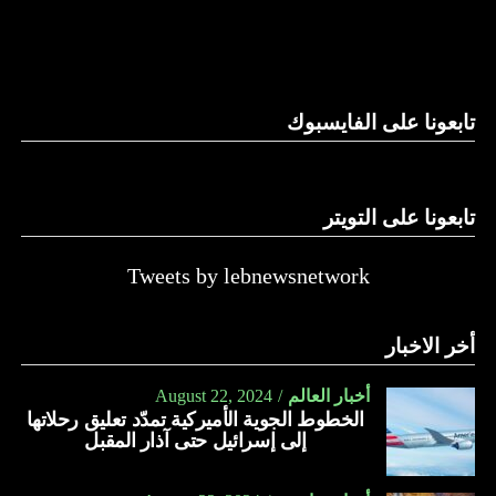
والحال أن القانون اللبناني لا يطبق على الأملاك البحرية والنهرية
وغيرها، على الرغم من الإجماع اللبناني على ضرورة استعادة
الدولة…
تابعونا على الفايسبوك
النهار
تابعونا على التويتر
Tweets by lebnewsnetwork
أخر الاخبار
أخبار العالم
August 22, 2024
الخطوط الجوية الأميركية تمدّد تعليق رحلاتها
إلى إسرائيل حتى آذار المقبل