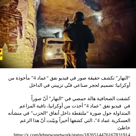
وارشادها الى سبل مكافحة الحشرات التي تظهر بكثافة في
الاوقات المناسبة، بسبب محدودية التمويل المتوافر في موازنة
وزارة الزراعة، الا لمكافحة الحشرات على مستوى المكافحة
الشاملة”. عرض مشروعين وتضمن الاجتماع عرض مشروعين
للمساعدة الفنية: – المشروع الاول: دراسة مفصلة عن القطاع
الزراعي وتحديد رؤية القطاع الزراعي في لبنان للعام 2030، وهو
يضم مكونين اساسيين: الاول دراسة عن القطاع الزراعي انطلاقا
من رؤية ماكنزي لتحديد رؤية للقطاع الزراعي حتى 2030،
والمكون الثاني إعداد برنامج استثماري لتطوير القطاع الزراعي
وتحديد الموارد المالية المطلوبة. – المشروع الثاني: تطوير
استراتيجية التنمية الزراعية للاعوام الخمسة 2020 – 2024. وهو
“النهار” تكشف حقيقة صور في فيديو نفق “عماد 4” مأخوذة من
يتضمن 3 مكونات تشمل: اولا تحديث استراتيجية التنمية الزراعية
أوكرانيا: تصميم لحجر صناعي فنّي تزييني في الداخل
الخمسية بالتعاون مع جميع المعنيين في وزارة الزراعة، وتشكل
فرق عمل فنية متخصصة ولجنة اشراف ترافق كل مراحل
كشفت الصحافية هالة حمصي في “النهار” أنّ صوراً
اعدادها. وأما المكون الثاني فيشمل تحديث هيكلية وزارة
في
فيديو
نفق “عماد 4” أخذت من أوكرانيا، نافية المزاعم
الزراعة، فيما المكون الثالث هو لادماج أهداف التنمية المستدامة
المتداولة حول صورة “ملتقطة داخل أنفاق “الحزب” في منشأته
2030 المتعلقة بقطاع الاغذية والزراعة في اطار الاستراتيجية
العسكرية عماد 4″، التي كشفها أخيراً وبيّنت أنّ هذا الزعم
الجديدة للوزارة وتطويرخطة لمتابعة تنفيذ اجندة 2030. سعادة
خاطئ.
وعرض ممثل الفاو موريس سعادة خلال الاجتماع، للخطوط
https://x.com/lebnewsnetwork/status/1826514476167831914