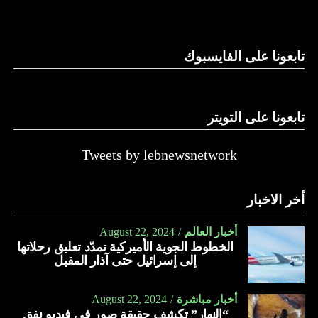
وغيرها، على الرغم من الإجماع اللبناني على ضرورة استعادة
الدولة…
تابعونا على الفايسبوك
النهار
تابعونا على التويتر
Tweets by lebnewsnetwork
أخر الاخبار
أخبار العالم
August 22, 2024
الخطوط الجوية الأميركية تمدّد تعليق رحلاتها
إلى إسرائيل حتى آذار المقبل
أخبار مباشرة
August 22, 2024
“النهار” تكشف حقيقة صور في فيديو نفق