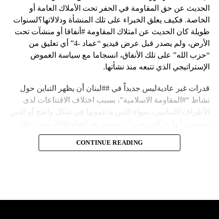
الحديث عن حق المقاومة في الحفر تحت الأملاك العامة أو
الخاصة. فكيف يعلق الخبراء على تلك المنشأة ودلالاتها؟لسنوات
طويلة كان الحديث عن امتلاك المقاومة #أنفاقا أو منشآت تحت
الأرض، ولم يصدر قبل عرض فيديو “عماد -4” أي تعليق من
“حزب الله” على تلك الأنفاق، انسجاما مع سياسة الغموض
الإستراتيجي الذي تتبعه منذ نشأتها.
قدرات غير عاديةليس جديداً في ##لبنان أن يظهر التباين حول
نشاط “#المقاومة الاسلامية”، بسبب اختلاف الاقتناعات لدى
الأطراف اللبنانيين، سواء الذين يدعمونها في شكل واضح أو الذين
يعتقدون أنها ما كان يجب أن تستمر بعد العام 2000. ومرد ذلك
إلى أن المقاومة ضد الاحتلال الإسرائيلي لم تكن يوماً محط
CONTINUE READING
إجماع داخلي، وإن كانت القوى اللبنانية المؤمنة بالصراع ضد
العدو الإسرائيلي لم تبدل في مواقفها.لكن التباين يصل إلى حدود
تخطت دور المقاومة، وهناك من يعترض على إقامة “حزب الله”
منشآت تحت الأرض، ويسأل عن تطبيق القانون اللبناني في
استغلال باطن الأرض.
والحال أن القانون اللبناني لا يطبق على الأملاك البحرية والنهرية