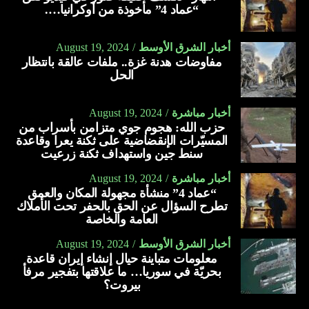
“عماد 4” مأخوذة من أوكرانيا….
أخبار الشرق الأوسط
August 19, 2024
مفاوضات هدنة غزة.. ملفات عالقة بانتظار
الحل
أخبار مباشرة
August 19, 2024
حزب الله: هجوم جوي متزامن بأسراب من
المسيّرات الإنقضاضية على ثكنة يعرا وقاعدة
سنط جين واستهداف ثكنة زرعيت
أخبار مباشرة
August 19, 2024
“عماد 4” منشأة مجهولة المكان والعمق
تطرح السؤال عن الحق بالحفر تحت الأملاك
العامة والخاصة
أخبار الشرق الأوسط
August 19, 2024
معلومات متباينة حيال إنشاء إيران قاعدة
بحريّة في سوريا… ما علاقتها بتفجير مرفأ
بيروت؟