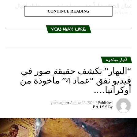
لأشغال الشاقة غيابياً عشر سنوات لمتهمين بمحاولة اغتيال
CONTINUE READING
ليد جنبلاط
DON'T MISS
الحواط عرض مع رئيس بلدية إده ومخاتير منطقة الحروف
YOU MAY LIKE
جبيل حاجات المنطقة
أخبار مباشرة
“النهار” تكشف حقيقة صور في
فيديو نفق “عماد 4” مأخوذة من
أوكرانيا….
on
August 22, 2024
2 years ago
Published
P.A.J.S.S.
By