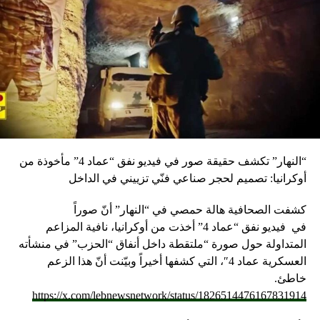
“النهار” تكشف حقيقة صور في فيديو نفق “عماد 4” مأخوذة من
أوكرانيا: تصميم لحجر صناعي فنّي تزييني في الداخل
كشفت الصحافية هالة حمصي في “النهار” أنّ صوراً
في
فيديو
نفق “عماد 4” أخذت من أوكرانيا، نافية المزاعم
المتداولة حول صورة “ملتقطة داخل أنفاق “الحزب” في منشأته
العسكرية عماد 4″، التي كشفها أخيراً وبيّنت أنّ هذا الزعم
خاطئ.
https://x.com/lebnewsnetwork/status/1826514476167831914