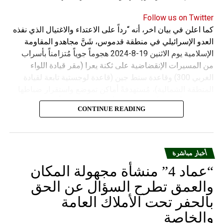
Follow us on Twitter
كما اعلن في بيان اخر، أنه “رداً على الاعتداء والاغتيال الذي نفذه
العدو الإسرائيلي في منطقة قدموس، شَنَّ مجاهدو المقاومة
الإسلامية يوم الاثنين 19-8-2024 هجوماً جوياً مُتزامناً بأسراب
من المسيرات الإنقضاضية على ثكنة يعرا (مقر قيادة اللواء
الغربي 300) وقاعدة سنط جين (قاعدة لوجستية تابعة لقيادة
المنطقة الشمالية)، مُستهدفةً أماكن تموضع واستقرار ضباطها
وجنودها وأصابت أهدافها بدقة وأوقعت فيهم عدداً من القتلى
CONTINUE READING
والجرحى”.
أخبار مباشرة
“عماد 4” منشأة مجهولة المكان
والعمق تطرح السؤال عن الحق
بالحفر تحت الأملاك العامة
والخاصة