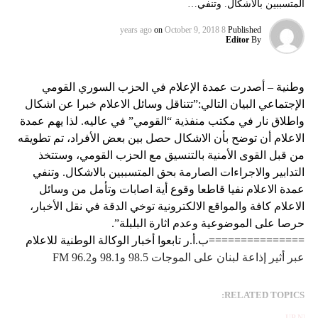
المتسببين بالاشكال. وتنفي…
on
October 9, 2018
8 years ago
Published
Editor
By
وطنية – أصدرت عمدة الإعلام في الحزب السوري القومي
الإجتماعي البيان التالي:”تتناقل وسائل الاعلام خبرا عن اشكال
واطلاق نار في مكتب منفذية “القومي” في عاليه. لذا يهم عمدة
الاعلام أن توضح بأن الاشكال حصل بين بعض الأفراد، تم تطويقه
من قبل القوى الأمنية بالتنسيق مع الحزب القومي، وستتخذ
التدابير والاجراءات الصارمة بحق المتسببين بالاشكال. وتنفي
عمدة الاعلام نفيا قاطعا وقوع أية اصابات وتأمل من وسائل
الاعلام كافة والمواقع الالكترونية توخي الدقة في نقل الأخبار،
حرصا على الموضوعية وعدم اثارة البلبلة”.
===============ب.أ.ر تابعوا أخبار الوكالة الوطنية للاعلام
عبر أثير إذاعة لبنان على الموجات 98.5 و98.1 و96.2 FM
RELATED TOPICS:
UP NEX