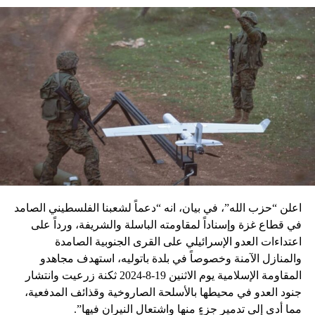
اعلن “حزب الله”، في بيان، انه “دعماً لشعبنا الفلسطيني الصامد
في قطاع غزة وإسناداً لمقاومته الباسلة ‌‏‌‏‌والشريفة، ورداً على
اعتداءات العدو الإسرائيلي على القرى الجنوبية الصامدة
والمنازل الآمنة وخصوصاً في بلدة باتوليه، استهدف مجاهدو
المقاومة الإسلامية يوم الاثنين 19-8-2024 ثكنة زرعيت وانتشار
جنود العدو في محيطها بالأسلحة الصاروخية وقذائف المدفعية،
مما أدى إلى تدمير جزءٍ منها واشتعال النيران فيها”.