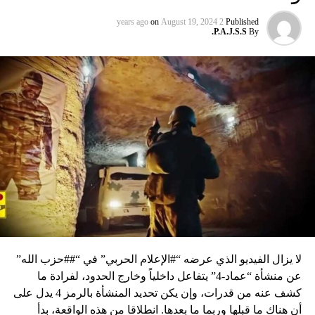
on
August 19, 2024
2 years ago
Published
P.A.J.S.S.
By
لا يزال الفيديو الذي عرضه “#الإعلام الحربي” في “##حزب الله”
عن منشأة “عماد-4” يتفاعل داخلياً وخارج الحدود، لفرادة ما
كشف عنه من قدرات، وإن يكن تحديد المنشأة بالرمز 4 يدل على
أن هناك ما قبلها وربما ما بعدها. انطلاقا من هذه الواقعة، بدأ