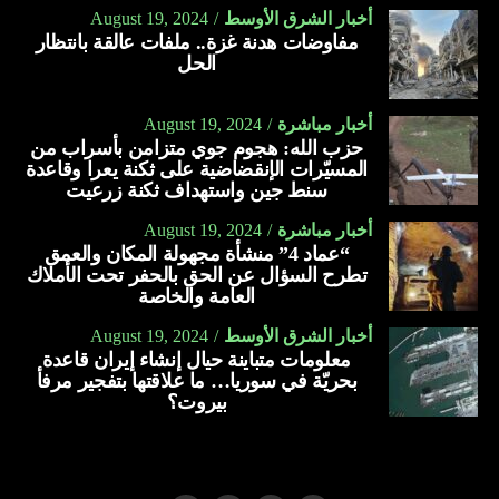
أخبار الشرق الأوسط
August 19, 2024
مفاوضات هدنة غزة.. ملفات عالقة بانتظار
الحل
أخبار مباشرة
August 19, 2024
حزب الله: هجوم جوي متزامن بأسراب من
المسيّرات الإنقضاضية على ثكنة يعرا وقاعدة
سنط جين واستهداف ثكنة زرعيت
أخبار مباشرة
August 19, 2024
“عماد 4” منشأة مجهولة المكان والعمق
تطرح السؤال عن الحق بالحفر تحت الأملاك
العامة والخاصة
أخبار الشرق الأوسط
August 19, 2024
معلومات متباينة حيال إنشاء إيران قاعدة
بحريّة في سوريا… ما علاقتها بتفجير مرفأ
بيروت؟