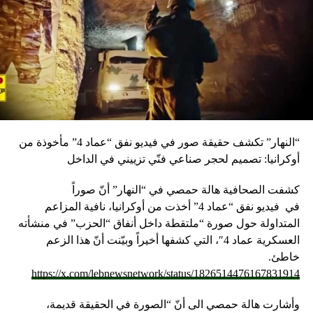
RELATED TOPICS:
UP NEX
لبزري: ما نشهده في مستشفى صيدا سببه غياب سياسة
كومية واضحة
DON'T MISS
الأخبار : سلامة يقود إضراب مصرف لبنان‎!‎ ابعد من الحقوق
المكتسبة
“النهار” تكشف حقيقة صور في فيديو نفق “عماد 4” مأخوذة من
أوكرانيا: تصميم لحجر صناعي فنّي تزييني في الداخل
كشفت الصحافية هالة حمصي في “النهار” أنّ صوراً
في
فيديو
نفق “عماد 4” أخذت من أوكرانيا، نافية المزاعم
المتداولة حول صورة “ملتقطة داخل أنفاق “الحزب” في منشأته
العسكرية عماد 4″، التي كشفها أخيراً وبيّنت أنّ هذا الزعم
خاطئ.
https://x.com/lebnewsnetwork/status/1826514476167831914
وأشارت هالة حمصي الى أنّ “الصورة في الحقيقة قديمة،