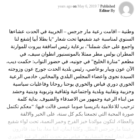
on
May 6, 2019
7 years ago
Published
Editor
By
وطنية – اقامت رعية مار جرجس – الخريبة في الحدت عشاءها
السنوي لمناسبة عيد شفيعها تحت شعار “يا بطلا أبيا إشفع لنا
واجمع على حبك شملنا”، برعاية رئيس اساقفة بيروت للموارنة
المطران بولس مطر ممثلا بالمونسنيور انطوان سيف، في
مطعم “منارة الخليج” في جونيه، في حضور النواب: حكمت ديب،
الآن عون وبيار بوعاصي، رئيس بلدية الحدت جورج عون وزوجته
السيدة نجوى واعضاء المجلس البلدي والمخاتير، خادمي الرعية
الخوري دوري فياض والخوري يوحنا روحانا وفاعليات سياسية
وحزبية ونقابية وبلدية واجتماعية وثقافية وتربوية ودينية وحشد
من ابناء الرعية وجمهور من الاصدقاء والضيوف. بداية كلمة
ترحيب للاعلامية باتريسيا صوما عيسى قالت فيها: “معكم تكتمل
صورة المحبة التي تجمعنا بكم كل سنة، على الخير والالفة
والعطاء، لتكون موائدنا خبز الفرح وخمر النعمة، تحت لواء شفيع
رعيتنا مارجرجس البطل. وكلنا ايمان، اننا معا، يدا بيد، قادرون
على انجاز انجح المشاريع”. فياض ثم تحدث كاهن الرعية الخوري