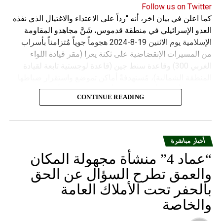
Follow us on Twitter
كما اعلن في بيان اخر، أنه “رداً على الاعتداء والاغتيال الذي نفذه
العدو الإسرائيلي في منطقة قدموس، شَنَّ مجاهدو المقاومة
الإسلامية يوم الاثنين 19-8-2024 هجوماً جوياً مُتزامناً بأسراب
من المسيرات الإنقضاضية على ثكنة يعرا (مقر قيادة اللواء
الغربي 300) وقاعدة سنط جين (قاعدة لوجستية تابعة لقيادة
المنطقة الشمالية)، مُستهدفةً أماكن تموضع واستقرار ضباطها
وجنودها وأصابت أهدافها بدقة وأوقعت فيهم عدداً من القتلى
CONTINUE READING
والجرحى”.
أخبار مباشرة
“عماد 4” منشأة مجهولة المكان
والعمق تطرح السؤال عن الحق
بالحفر تحت الأملاك العامة
والخاصة