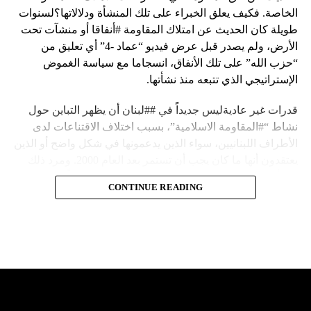
الخاصة. فكيف يعلق الخبراء على تلك المنشأة ودلالاتها؟لسنوات
طويلة كان الحديث عن امتلاك المقاومة #أنفاقا أو منشآت تحت
الأرض، ولم يصدر قبل عرض فيديو “عماد -4” أي تعليق من
“حزب الله” على تلك الأنفاق، انسجاما مع سياسة الغموض
الإستراتيجي الذي تتبعه منذ نشأتها.
قدرات غير عاديةليس جديداً في ##لبنان أن يظهر التباين حول
نشاط “#المقاومة الاسلامية”، بسبب اختلاف الاقتناعات لدى
الأطراف اللبنانيين، سواء الذين يدعمونها في شكل واضح أو الذين
يعتقدون أنها ما كان يجب أن تستمر بعد العام 2000. ومرد ذلك
إلى أن المقاومة ضد الاحتلال الإسرائيلي لم تكن يوماً محط
CONTINUE READING
إجماع داخلي، وإن كانت القوى اللبنانية المؤمنة بالصراع ضد
العدو الإسرائيلي لم تبدل في مواقفها.لكن التباين يصل إلى حدود
تخطت دور المقاومة، وهناك من يعترض على إقامة “حزب الله”
منشآت تحت الأرض، ويسأل عن تطبيق القانون اللبناني في
استغلال باطن الأرض.
والحال أن القانون اللبناني لا يطبق على الأملاك البحرية والنهرية
وغيرها، على الرغم من الإجماع اللبناني على ضرورة استعادة