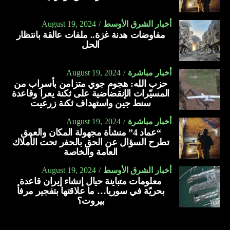
أخبار الشرق الأوسط
August 19, 2024
مفاوضات هدنة غزة.. ملفات عالقة بانتظار
الحل
أخبار مباشرة
August 19, 2024
حزب الله: هجوم جوي متزامن بأسراب من
المسيّرات الإنقضاضية على ثكنة يعرا وقاعدة
سنط جين واستهداف ثكنة زرعيت
أخبار مباشرة
August 19, 2024
“عماد 4” منشأة مجهولة المكان والعمق
تطرح السؤال عن الحق بالحفر تحت الأملاك
العامة والخاصة
أخبار الشرق الأوسط
August 19, 2024
معلومات متباينة حيال إنشاء إيران قاعدة
بحريّة في سوريا… ما علاقتها بتفجير مرفأ
بيروت؟