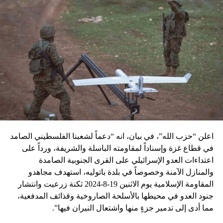
اعلن “حزب الله”، في بيان، انه “دعماً لشعبنا الفلسطيني الصامد
في قطاع غزة وإسناداً لمقاومته الباسلة ‌‏‌‏‌والشريفة، ورداً على
اعتداءات العدو الإسرائيلي على القرى الجنوبية الصامدة
والمنازل الآمنة وخصوصاً في بلدة باتوليه، استهدف مجاهدو
المقاومة الإسلامية يوم الاثنين 19-8-2024 ثكنة زرعيت وانتشار
جنود العدو في محيطها بالأسلحة الصاروخية وقذائف المدفعية،
مما أدى إلى تدمير جزءٍ منها واشتعال النيران فيها”.