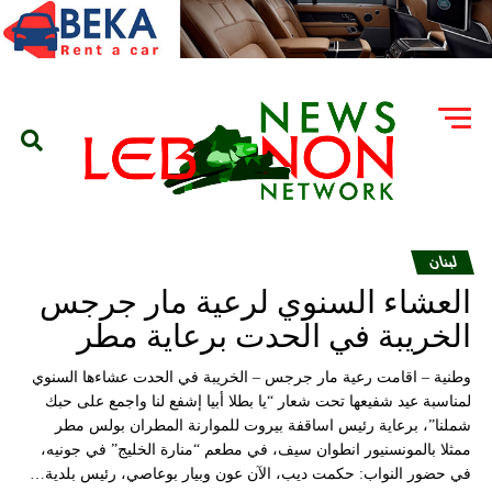
لبنان
العشاء السنوي لرعية مار جرجس
الخريبة في الحدت برعاية مطر
وطنية – اقامت رعية مار جرجس – الخريبة في الحدت عشاءها السنوي
لمناسبة عيد شفيعها تحت شعار “يا بطلا أبيا إشفع لنا واجمع على حبك
شملنا”، برعاية رئيس اساقفة بيروت للموارنة المطران بولس مطر
ممثلا بالمونسنيور انطوان سيف، في مطعم “منارة الخليج” في جونيه،
في حضور النواب: حكمت ديب، الآن عون وبيار بوعاصي، رئيس بلدية…