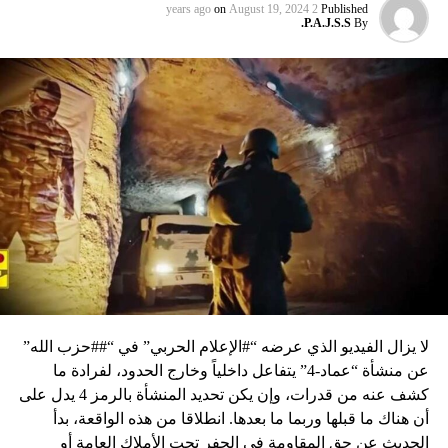
on
August 19, 2024
2 years ago
Published
P.A.J.S.S.
By
لا يزال الفيديو الذي عرضه “#الإعلام الحربي” في “##حزب الله”
عن منشأة “عماد-4” يتفاعل داخلياً وخارج الحدود، لفرادة ما
كشف عنه من قدرات، وإن يكن تحديد المنشأة بالرمز 4 يدل على
أن هناك ما قبلها وربما ما بعدها. انطلاقا من هذه الواقعة، بدأ
الحديث عن حق المقاومة في الحفر تحت الأملاك العامة أو