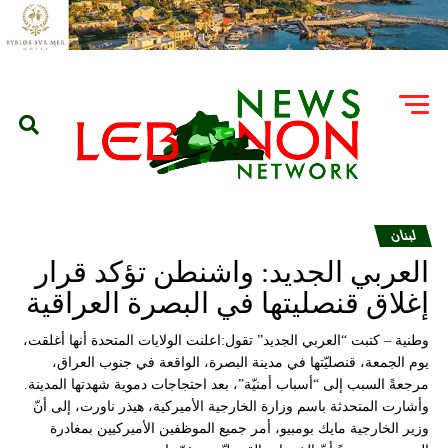
لبنان
العربي الجديد: واشنطن تؤكد قرار
إغلاق قنصليتها في البصرة العراقية
وطنية – كتبت “العربي الجديد” تقول:اعلنت الولايات المتحدة أنها أغلقت،
يوم الجمعة، قنصليّتها في مدينة البصرة، الواقعة في جنوب العراق،
مرجعةً السبب إلى “أسباب أمنيّة”، بعد احتجاجات دموية شهدتها المدينة.
وأشارت المتحدثة باسم وزارة الخارجية الأميركية، هيذر ناورت، إلى أنّ
وزير الخارجية مايك بومبيو، أمر جميع الموظفين الأميركيين بمغادرة