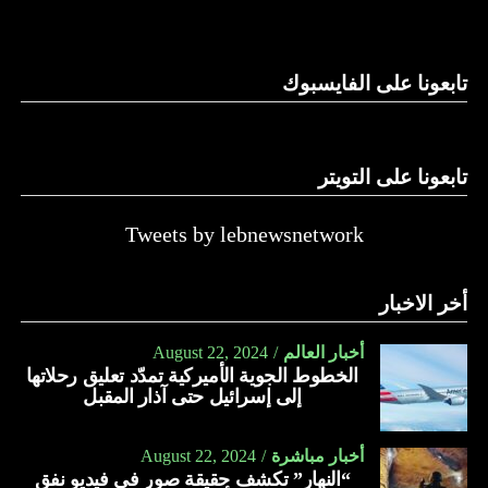
وغيرها، على الرغم من الإجماع اللبناني على ضرورة استعادة
الدولة…
تابعونا على الفايسبوك
النهار
تابعونا على التويتر
Tweets by lebnewsnetwork
أخر الاخبار
أخبار العالم
August 22, 2024
الخطوط الجوية الأميركية تمدّد تعليق رحلاتها
إلى إسرائيل حتى آذار المقبل
أخبار مباشرة
August 22, 2024
“النهار” تكشف حقيقة صور في فيديو نفق