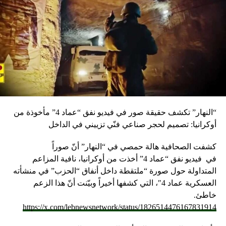
DON'T MISS
الشرق الأوسط:الجيش الإسرائيلي ينشر تقريراً عن مواقع
لـ”حزب الله” في أحياء من بيروت وقرب المطار الرئيس
اللبناني يستبعد أن تشعل التهديدات الإسرائيلية حرباً
“النهار” تكشف حقيقة صور في فيديو نفق “عماد 4” مأخوذة من
أوكرانيا: تصميم لحجر صناعي فنّي تزييني في الداخل
كشفت الصحافية هالة حمصي في “النهار” أنّ صوراً
في
فيديو
نفق “عماد 4” أخذت من أوكرانيا، نافية المزاعم
المتداولة حول صورة “ملتقطة داخل أنفاق “الحزب” في منشأته
العسكرية عماد 4″، التي كشفها أخيراً وبيّنت أنّ هذا الزعم
خاطئ.
https://x.com/lebnewsnetwork/status/1826514476167831914