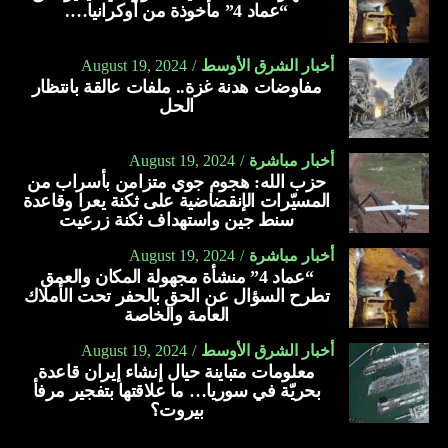
“عماد 4” مأخوذة من أوكرانيا….
أخبار الشرق الأوسط
August 19, 2024
مفاوضات هدنة غزة.. ملفات عالقة بانتظار
الحل
أخبار مباشرة
August 19, 2024
حزب الله: هجوم جوي متزامن بأسراب من
المسيّرات الإنقضاضية على ثكنة يعرا وقاعدة
سنط جين واستهداف ثكنة زرعيت
أخبار مباشرة
August 19, 2024
“عماد 4” منشأة مجهولة المكان والعمق
تطرح السؤال عن الحق بالحفر تحت الأملاك
العامة والخاصة
أخبار الشرق الأوسط
August 19, 2024
معلومات متباينة حيال إنشاء إيران قاعدة
بحريّة في سوريا… ما علاقتها بتفجير مرفأ
بيروت؟