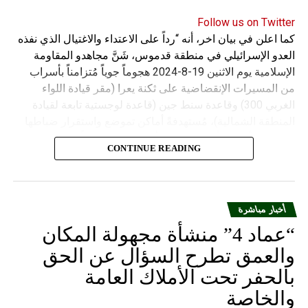
Follow us on Twitter
كما اعلن في بيان اخر، أنه “رداً على الاعتداء والاغتيال الذي نفذه
العدو الإسرائيلي في منطقة قدموس، شَنَّ مجاهدو المقاومة
الإسلامية يوم الاثنين 19-8-2024 هجوماً جوياً مُتزامناً بأسراب
من المسيرات الإنقضاضية على ثكنة يعرا (مقر قيادة اللواء
الغربي 300) وقاعدة سنط جين (قاعدة لوجستية تابعة لقيادة
المنطقة الشمالية)، مُستهدفةً أماكن تموضع واستقرار ضباطها
وجنودها وأصابت أهدافها بدقة وأوقعت فيهم عدداً من القتلى
CONTINUE READING
والجرحى”.
أخبار مباشرة
“عماد 4” منشأة مجهولة المكان
والعمق تطرح السؤال عن الحق
بالحفر تحت الأملاك العامة
والخاصة