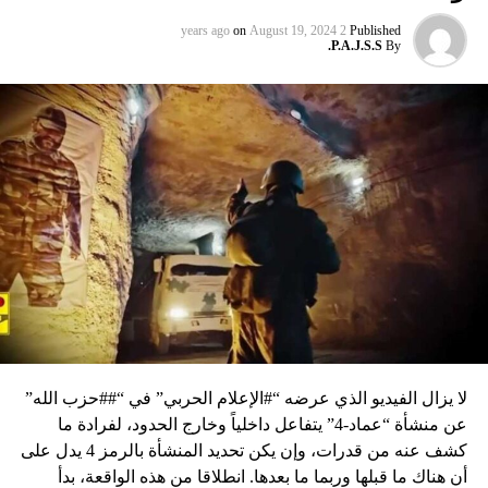
on
August 19, 2024
2 years ago
Published
P.A.J.S.S.
By
لا يزال الفيديو الذي عرضه “#الإعلام الحربي” في “##حزب الله”
عن منشأة “عماد-4” يتفاعل داخلياً وخارج الحدود، لفرادة ما
كشف عنه من قدرات، وإن يكن تحديد المنشأة بالرمز 4 يدل على
أن هناك ما قبلها وربما ما بعدها. انطلاقا من هذه الواقعة، بدأ