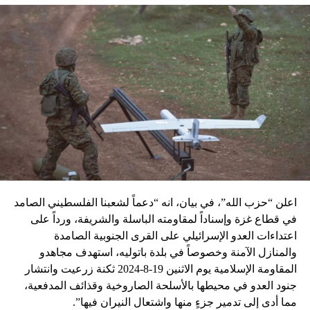
اعلن “حزب الله”، في بيان، انه “دعماً لشعبنا الفلسطيني الصامد
في قطاع غزة وإسناداً لمقاومته الباسلة ‌‏‌‏‌والشريفة، ورداً على
اعتداءات العدو الإسرائيلي على القرى الجنوبية الصامدة
والمنازل الآمنة وخصوصاً في بلدة باتوليه، استهدف مجاهدو
المقاومة الإسلامية يوم الاثنين 19-8-2024 ثكنة زرعيت وانتشار
جنود العدو في محيطها بالأسلحة الصاروخية وقذائف المدفعية،
مما أدى إلى تدمير جزءٍ منها واشتعال النيران فيها”.