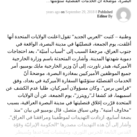
البصرة، موضحةً أنّ الخدمات القنصليّة ستؤمّنها…
on
September 29, 2018
8 years ago
Published
Editor
By
وطنية – كتبت “العربي الجديد” تقول:اعلنت الولايات المتحدة أنها
أغلقت، يوم الجمعة، قنصليّتها في مدينة البصرة، الواقعة في
جنوب العراق، مرجعةً السبب إلى “أسباب أمنيّة”، بعد احتجاجات
دموية شهدتها المدينة. وأشارت المتحدثة باسم وزارة الخارجية
الأميركية، هيذر ناورت، إلى أنّ وزير الخارجية مايك بومبيو، أمر
جميع الموظفين الأميركيين بمغادرة البصرة، موضحةً أنّ
الخدمات القنصليّة ستؤمّنها السفارة الأميركية في بغداد، وفق
“فرانس برس”. وكان مسؤولان أميركيان، طلبا عدم الكشف عن
اسميهما، قد كشفا لـ”رويترز”، يوم الجمعة، عن أن الولايات
المتحدة قرّرت إغلاق قنصليتها في مدينة البصرة العراقية، بسبب
“مخاوف أمنية”. وفي سياق متصل، قال بومبيو في بيان “منذ
بضعة أسابيع، ازدادت التهديدات لموظّفينا ومرافقنا في العراق”.
وأشار إلى أنّ هذه التهديدات مصدرها “الحكومة الإيرانيّة وقوّة
القدس التابعة للحرس الثوري، ومليشيات يُساعدها ويُسيطر