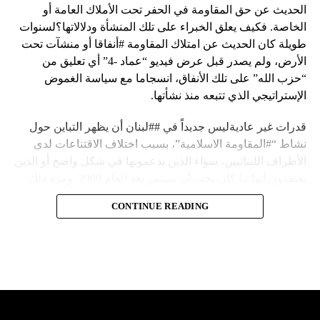
الحديث عن حق المقاومة في الحفر تحت الأملاك العامة أو
الخاصة. فكيف يعلق الخبراء على تلك المنشأة ودلالاتها؟لسنوات
طويلة كان الحديث عن امتلاك المقاومة #أنفاقا أو منشآت تحت
الأرض، ولم يصدر قبل عرض فيديو “عماد -4” أي تعليق من
“حزب الله” على تلك الأنفاق، انسجاما مع سياسة الغموض
الإستراتيجي الذي تتبعه منذ نشأتها.
قدرات غير عاديةليس جديداً في ##لبنان أن يظهر التباين حول
نشاط “#المقاومة الاسلامية”، بسبب اختلاف الاقتناعات لدى
الأطراف اللبنانيين، سواء الذين يدعمونها في شكل واضح أو الذين
يعتقدون أنها ما كان يجب أن تستمر بعد العام 2000. ومرد ذلك
إلى أن المقاومة ضد الاحتلال الإسرائيلي لم تكن يوماً محط
CONTINUE READING
إجماع داخلي، وإن كانت القوى اللبنانية المؤمنة بالصراع ضد
العدو الإسرائيلي لم تبدل في مواقفها.لكن التباين يصل إلى حدود
تخطت دور المقاومة، وهناك من يعترض على إقامة “حزب الله”
منشآت تحت الأرض، ويسأل عن تطبيق القانون اللبناني في
استغلال باطن الأرض.
والحال أن القانون اللبناني لا يطبق على الأملاك البحرية والنهرية