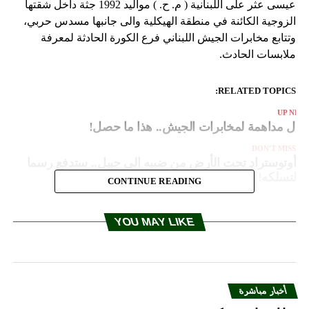
عيسى عثر على اللبنانية ( م. ح. ) مواليد 1992 جثة داخل شقتها
الزوجية الكائنة في منطقة الهيكلية والى جانبها مسدس حربي،
وتتابع مخابرات الجيش اللبناني فرع الكورة الحادثة لمعرفة
ملابسات الحادث.
RELATED TOPICS:
UP NEX
لال مداهمة لمخابرات الجيش.. هذا ما حصل!
DON'T MISS
أوتوستراد تحت الأرض من ضبيه الى جبيل.. ستدفع رسما
لتسلكه!
CONTINUE READING
YOU MAY LIKE
أخبار مباشرة