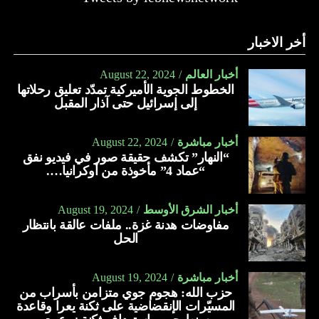
أخر الاخبار
أخبار العالم
August 22, 2024
الخطوط الجوية الأميركية تمدّد تعليق رحلاتها
إلى إسرائيل حتى آذار المقبل
أخبار مباشرة
August 22, 2024
“النهار” تكشف حقيقة صور في فيديو نفق
“عماد 4” مأخوذة من أوكرانيا….
أخبار الشرق الأوسط
August 19, 2024
مفاوضات هدنة غزة.. ملفات عالقة بانتظار
الحل
أخبار مباشرة
August 19, 2024
حزب الله: هجوم جوي متزامن بأسراب من
المسيّرات الإنقضاضية على ثكنة يعرا وقاعدة