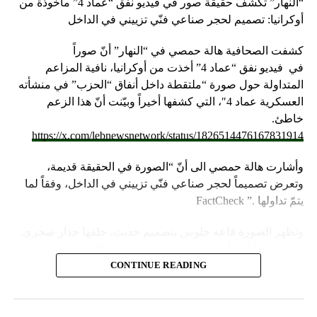
“النهار” تكشف حقيقة صور في فيديو نفق “عماد 4” مأخوذة من
أوكرانيا: تصميم لحجر صناعي فنّي تزييني في الداخل
كشفت الصحافية هالة حمصي في “النهار” أنّ صوراً
في
فيديو
نفق “عماد 4” أخذت من أوكرانيا، نافية المزاعم
المتداولة حول صورة “ملتقطة داخل أنفاق “الحزب” في منشأته
العسكرية عماد 4″، التي كشفها أخيراً وبيّنت أنّ هذا الزعم
خاطئ.
https://x.com/lebnewsnetwork/status/1826514476167831914
وأشارت هالة حمصي الى أنّ “الصورة في الحقيقة قديمة،
وتعرض تصميماً لحجر صناعي فنّي تزييني في الداخل، وفقاً لما
يتمّ تداولها .” FactCheck
وتظهر الصورة قاعة جلوس بتصميم حديث، خلفها جدار صخري.
وقد نشرتها أخيراً حسابات مرفقة بالمزاعم الآتية (من دون
تدخل): “صالون الاستقبال بمنشأة عماد 4”.
CONTINUE READING
وأشارت “النهار” الى أنّ “انتشار الصورة جاء في وقت نشر
“الحزب”، الجمعة 16 آب 2024، فيديو مع مؤثرات صوتيّة وضوئيّة،