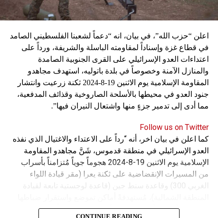
اعلن “حزب الله”، في بيان، انه “دعماً لشعبنا الفلسطيني الصامد
في قطاع غزة وإسناداً لمقاومته الباسلة ‌‏‌‏‌والشريفة، ورداً على
اعتداءات العدو الإسرائيلي على القرى الجنوبية الصامدة
والمنازل الآمنة وخصوصاً في بلدة باتوليه، استهدف مجاهدو
المقاومة الإسلامية يوم الاثنين 19-8-2024 ثكنة زرعيت وانتشار
جنود العدو في محيطها بالأسلحة الصاروخية وقذائف المدفعية،
مما أدى إلى تدمير جزءٍ منها واشتعال النيران فيها”.
Follow us on Twitter
كما اعلن في بيان اخر، أنه “رداً على الاعتداء والاغتيال الذي نفذه
العدو الإسرائيلي في منطقة قدموس، شَنَّ مجاهدو المقاومة
الإسلامية يوم الاثنين 19-8-2024 هجوماً جوياً مُتزامناً بأسراب
من المسيرات الإنقضاضية على ثكنة يعرا (مقر قيادة اللواء
الغربي 300) وقاعدة سنط جين (قاعدة لوجستية تابعة لقيادة
المنطقة الشمالية)، مُستهدفةً أماكن تموضع واستقرار ضباطها
وجنودها وأصابت أهدافها بدقة وأوقعت فيهم عدداً من القتلى
CONTINUE READING