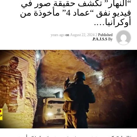
“النهار” تكشف حقيقة صور في
فيديو نفق “عماد 4” مأخوذة من
أوكرانيا….
on
August 22, 2024
2 years ago
Published
P.A.J.S.S.
By