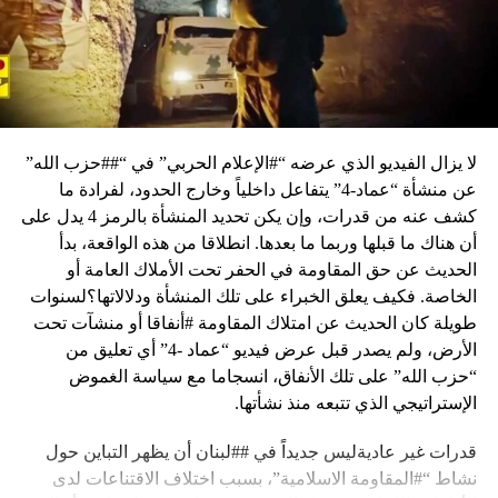
لا يزال الفيديو الذي عرضه “#الإعلام الحربي” في “##حزب الله”
عن منشأة “عماد-4” يتفاعل داخلياً وخارج الحدود، لفرادة ما
كشف عنه من قدرات، وإن يكن تحديد المنشأة بالرمز 4 يدل على
أن هناك ما قبلها وربما ما بعدها. انطلاقا من هذه الواقعة، بدأ
الحديث عن حق المقاومة في الحفر تحت الأملاك العامة أو
الخاصة. فكيف يعلق الخبراء على تلك المنشأة ودلالاتها؟لسنوات
طويلة كان الحديث عن امتلاك المقاومة #أنفاقا أو منشآت تحت
الأرض، ولم يصدر قبل عرض فيديو “عماد -4” أي تعليق من
“حزب الله” على تلك الأنفاق، انسجاما مع سياسة الغموض
الإستراتيجي الذي تتبعه منذ نشأتها.
قدرات غير عاديةليس جديداً في ##لبنان أن يظهر التباين حول
نشاط “#المقاومة الاسلامية”، بسبب اختلاف الاقتناعات لدى