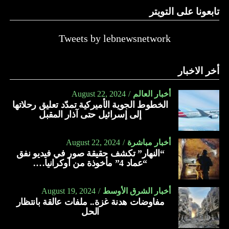
تابعونا على التويتر
Tweets by lebnewsnetwork
أخر الاخبار
أخبار العالم
August 22, 2024
الخطوط الجوية الأميركية تمدّد تعليق رحلاتها
إلى إسرائيل حتى آذار المقبل
أخبار مباشرة
August 22, 2024
“النهار” تكشف حقيقة صور في فيديو نفق
“عماد 4” مأخوذة من أوكرانيا….
أخبار الشرق الأوسط
August 19, 2024
مفاوضات هدنة غزة.. ملفات عالقة بانتظار
الحل