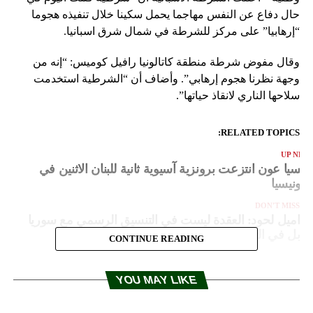
حال دفاع عن النفس مهاجما يحمل سكينا خلال تنفيذه هجوما
“إرهابيا” على مركز للشرطة في شمال شرق اسبانيا.
وقال مفوض شرطة منطقة كاتالونيا رافيل كوميس: “إنه من
وجهة نظرنا هجوم إرهابي”. وأضاف أن “الشرطية استخدمت
سلاحها الناري لانقاذ حياتها”.
RELATED TOPICS:
UP NEX
يتيسيا عون انتزعت برونزية آسيوية ثانية للبنان الاثنين في
ندونيسيا
DON'T MISS
اميل لحود: العقدة ليست في التنسيق الرسمي مع سوريا
بل في التنسيق غير الرسمي للبعض مع السعودية
CONTINUE READING
YOU MAY LIKE