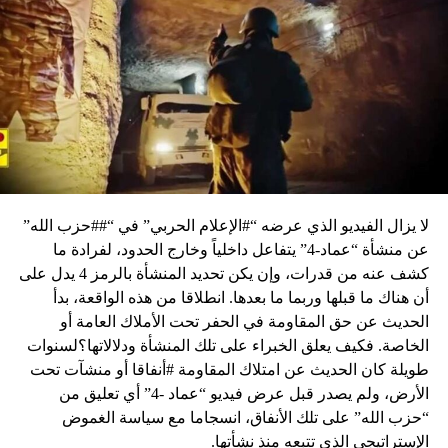
لا يزال الفيديو الذي عرضه “#الإعلام الحربي” في “##حزب الله”
عن منشأة “عماد-4” يتفاعل داخلياً وخارج الحدود، لفرادة ما
كشف عنه من قدرات، وإن يكن تحديد المنشأة بالرمز 4 يدل على
أن هناك ما قبلها وربما ما بعدها. انطلاقا من هذه الواقعة، بدأ
الحديث عن حق المقاومة في الحفر تحت الأملاك العامة أو
الخاصة. فكيف يعلق الخبراء على تلك المنشأة ودلالاتها؟لسنوات
طويلة كان الحديث عن امتلاك المقاومة #أنفاقا أو منشآت تحت
الأرض، ولم يصدر قبل عرض فيديو “عماد -4” أي تعليق من
“حزب الله” على تلك الأنفاق، انسجاما مع سياسة الغموض
الإستراتيجي الذي تتبعه منذ نشأتها.