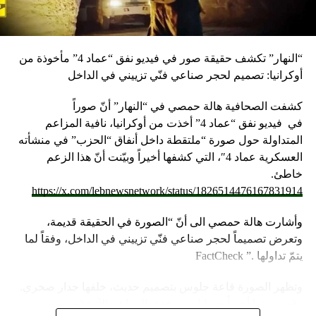
“النهار” تكشف حقيقة صور في فيديو نفق “عماد 4” مأخوذة من
أوكرانيا: تصميم لحجر صناعي فنّي تزييني في الداخل
كشفت الصحافية هالة حمصي في “النهار” أنّ صوراً
في
فيديو
نفق “عماد 4” أخذت من أوكرانيا، نافية المزاعم
المتداولة حول صورة “ملتقطة داخل أنفاق “الحزب” في منشأته
العسكرية عماد 4″، التي كشفها أخيراً وبيّنت أنّ هذا الزعم
خاطئ.
https://x.com/lebnewsnetwork/status/1826514476167831914
وأشارت هالة حمصي الى أنّ “الصورة في الحقيقة قديمة،
وتعرض تصميماً لحجر صناعي فنّي تزييني في الداخل، وفقاً لما
يتمّ تداولها .” FactCheck
وتظهر الصورة قاعة جلوس بتصميم حديث، خلفها جدار صخري.
وقد نشرتها أخيراً حسابات مرفقة بالمزاعم الآتية (من دون