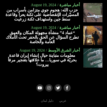
أخبار مباشرة
August 19, 2024
حزب الله: هجوم جوي متزامن بأسراب من
المسيّرات الإنقضاضية على ثكنة يعرا وقاعدة
سنط جين واستهداف ثكنة زرعيت
أخبار مباشرة
August 19, 2024
“عماد 4” منشأة مجهولة المكان والعمق
تطرح السؤال عن الحق بالحفر تحت الأملاك
العامة والخاصة
أخبار الشرق الأوسط
August 19, 2024
معلومات متباينة حيال إنشاء إيران قاعدة
بحريّة في سوريا… ما علاقتها بتفجير مرفأ
بيروت؟
عربي
دليل لبنان