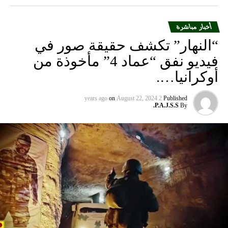
أخبار مباشرة
“النهار” تكشف حقيقة صور في
فيديو نفق “عماد 4” مأخوذة من
أوكرانيا….
on
August 22, 2024
2 years ago
Published
P.A.J.S.S.
By