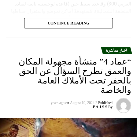
الغربي 300) وقاعدة سنط جين (قاعدة لوجستية تابعة لقيادة
المنطقة الشمالية)، مُستهدفةً أماكن تموضع واستقرار ضباطها
وجنودها وأصابت أهدافها بدقة وأوقعت فيهم عدداً من القتلى
CONTINUE READING
والجرحى”.
أخبار مباشرة
“عماد 4” منشأة مجهولة المكان
والعمق تطرح السؤال عن الحق
بالحفر تحت الأملاك العامة
والخاصة
on
August 19, 2024
2 years ago
Published
P.A.J.S.S.
By