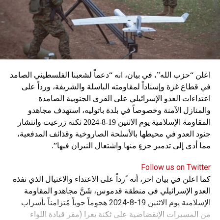
اعلن “حزب الله”، في بيان، انه “دعماً لشعبنا الفلسطيني الصامد
في قطاع غزة وإسناداً لمقاومته الباسلة ‌‏‌‏‌والشريفة، ورداً على
اعتداءات العدو الإسرائيلي على القرى الجنوبية الصامدة
والمنازل الآمنة وخصوصاً في بلدة باتوليه، استهدف مجاهدو
المقاومة الإسلامية يوم الاثنين 19-8-2024 ثكنة زرعيت وانتشار
جنود العدو في محيطها بالأسلحة الصاروخية وقذائف المدفعية،
مما أدى إلى تدمير جزءٍ منها واشتعال النيران فيها”.
Follow us on Twitter
كما اعلن في بيان اخر، أنه “رداً على الاعتداء والاغتيال الذي نفذه
العدو الإسرائيلي في منطقة قدموس، شَنَّ مجاهدو المقاومة
الإسلامية يوم الاثنين 19-8-2024 هجوماً جوياً مُتزامناً بأسراب
من المسيرات الإنقضاضية على ثكنة يعرا (مقر قيادة اللواء