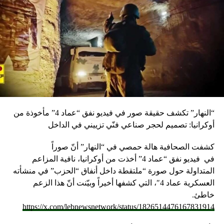
“النهار” تكشف حقيقة صور في فيديو نفق “عماد 4” مأخوذة من
أوكرانيا: تصميم لحجر صناعي فنّي تزييني في الداخل
كشفت الصحافية هالة حمصي في “النهار” أنّ صوراً
في
فيديو
نفق “عماد 4” أخذت من أوكرانيا، نافية المزاعم
المتداولة حول صورة “ملتقطة داخل أنفاق “الحزب” في منشأته
العسكرية عماد 4″، التي كشفها أخيراً وبيّنت أنّ هذا الزعم
خاطئ.
https://x.com/lebnewsnetwork/status/1826514476167831914