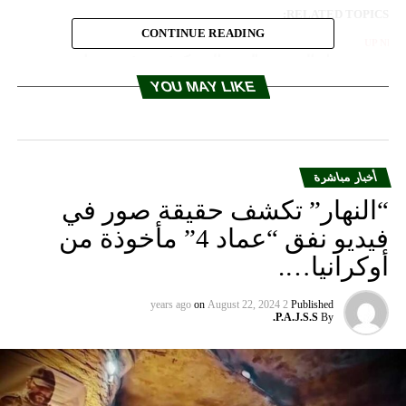
RELATED TOPICS:
CONTINUE READING
UP NEX
*) عون وصل الى مقر القمة الفرنكوفونية في يريفان
YOU MAY LIKE
DON'T MISS
الجمهورية: الحريري: 3 عشرات.. “التيار” ينتظر
و”القــوات” ترفض و”الإشتراكي”: تربية وزراعة
أخبار مباشرة
“النهار” تكشف حقيقة صور في
فيديو نفق “عماد 4” مأخوذة من
أوكرانيا….
on
August 22, 2024
2 years ago
Published
P.A.J.S.S.
By