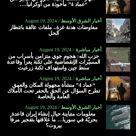
“عماد 4” مأخوذة من أوكرانيا….
أخبار الشرق الأوسط
August 19, 2024
مفاوضات هدنة غزة.. ملفات عالقة بانتظار
الحل
أخبار مباشرة
August 19, 2024
حزب الله: هجوم جوي متزامن بأسراب من
المسيّرات الإنقضاضية على ثكنة يعرا وقاعدة
سنط جين واستهداف ثكنة زرعيت
أخبار مباشرة
August 19, 2024
“عماد 4” منشأة مجهولة المكان والعمق
تطرح السؤال عن الحق بالحفر تحت الأملاك
العامة والخاصة
أخبار الشرق الأوسط
August 19, 2024
معلومات متباينة حيال إنشاء إيران قاعدة
بحريّة في سوريا… ما علاقتها بتفجير مرفأ
بيروت؟