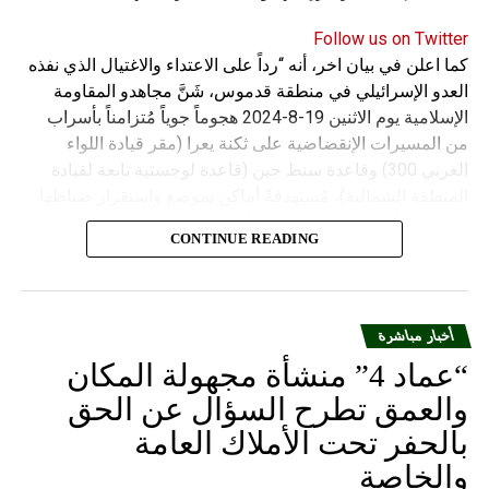
Follow us on Twitter
كما اعلن في بيان اخر، أنه “رداً على الاعتداء والاغتيال الذي نفذه
العدو الإسرائيلي في منطقة قدموس، شَنَّ مجاهدو المقاومة
الإسلامية يوم الاثنين 19-8-2024 هجوماً جوياً مُتزامناً بأسراب
من المسيرات الإنقضاضية على ثكنة يعرا (مقر قيادة اللواء
الغربي 300) وقاعدة سنط جين (قاعدة لوجستية تابعة لقيادة
المنطقة الشمالية)، مُستهدفةً أماكن تموضع واستقرار ضباطها
وجنودها وأصابت أهدافها بدقة وأوقعت فيهم عدداً من القتلى
CONTINUE READING
والجرحى”.
أخبار مباشرة
“عماد 4” منشأة مجهولة المكان
والعمق تطرح السؤال عن الحق
بالحفر تحت الأملاك العامة
والخاصة