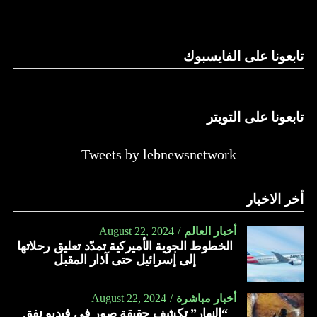
وغيرها، على الرغم من الإجماع اللبناني على ضرورة استعادة
الدولة…
تابعونا على الفايسبوك
النهار
تابعونا على التويتر
Tweets by lebnewsnetwork
أخر الاخبار
أخبار العالم
August 22, 2024
الخطوط الجوية الأميركية تمدّد تعليق رحلاتها
إلى إسرائيل حتى آذار المقبل
أخبار مباشرة
August 22, 2024
“النهار” تكشف حقيقة صور في فيديو نفق