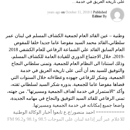
على تاريخه العريق في خدمة…
on
October 11, 2018
8 years ago
Published
Editor
By
وطنية – عين القائد العام لجمعية الكشاف المسلم في لبنان عمر
سلطاني،القائد محمد السيد مفوضا عاما جديدا خلفا للمفوض
العام السابق القائد علي الشماعة الرفاعي للعام الكشفي 2018
-2019، خلال الاجتماع الدوري للقيادة العامة للكشاف المسلم،
وذلك استنادا الى النظام العام للجمعية. وتمنى سلطاني النجاح
والتوفيق للسيد بعد أن أثنى على تاريخه العريق في خدمة
الجمعية، وشكر للرفاعي جهوده وعطاءاته خلال السنوات التي
قضاها مفوضا عاما للجمعية. بدوره شكر السيد لسلطاني ثقته،
وأكد “الاستمرار في خدمة أهداف الجمعية ومسيرتها”. من جهته،
تمنى الرفاعي للقائد السيد التوفيق والنجاح في مهامه الجديدة،
واضعا جميع إمكاناته في خدمة الجمعية ومسيرتها.
=========== احمد منصور/ج.ع تابعوا أخبار الوكالة الوطنية
للاعلام عبر أثير إذاعة لبنان على الموجات 98.5 و98.1 و96.2 FM