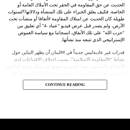
الحديث عن حق المقاومة في الحفر تحت الأملاك العامة أو
الخاصة. فكيف يعلق الخبراء على تلك المنشأة ودلالاتها؟لسنوات
طويلة كان الحديث عن امتلاك المقاومة #أنفاقا أو منشآت تحت
الأرض، ولم يصدر قبل عرض فيديو “عماد -4” أي تعليق من
“حزب الله” على تلك الأنفاق، انسجاما مع سياسة الغموض
الإستراتيجي الذي تتبعه منذ نشأتها.
قدرات غير عاديةليس جديداً في ##لبنان أن يظهر التباين حول
نشاط “#المقاومة الاسلامية”، بسبب اختلاف الاقتناعات لدى
الأطراف اللبنانيين، سواء الذين يدعمونها في شكل واضح أو الذين
يعتقدون أنها ما كان يجب أن تستمر بعد العام 2000. ومرد ذلك
إلى أن المقاومة ضد الاحتلال الإسرائيلي لم تكن يوماً محط
CONTINUE READING
إجماع داخلي، وإن كانت القوى اللبنانية المؤمنة بالصراع ضد
العدو الإسرائيلي لم تبدل في مواقفها.لكن التباين يصل إلى حدود
تخطت دور المقاومة، وهناك من يعترض على إقامة “حزب الله”
منشآت تحت الأرض، ويسأل عن تطبيق القانون اللبناني في
استغلال باطن الأرض.
والحال أن القانون اللبناني لا يطبق على الأملاك البحرية والنهرية