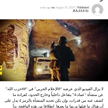
on
August 19, 2024
2 years ago
Published
P.A.J.S.S.
By
لا يزال الفيديو الذي عرضه “#الإعلام الحربي” في “##حزب الله”
عن منشأة “عماد-4” يتفاعل داخلياً وخارج الحدود، لفرادة ما
كشف عنه من قدرات، وإن يكن تحديد المنشأة بالرمز 4 يدل على
أن هناك ما قبلها وربما ما بعدها. انطلاقا من هذه الواقعة، بدأ