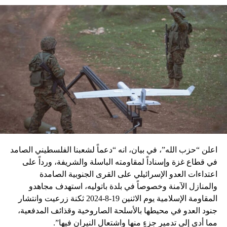
اعلن “حزب الله”، في بيان، انه “دعماً لشعبنا الفلسطيني الصامد
في قطاع غزة وإسناداً لمقاومته الباسلة ‌‏‌‏‌والشريفة، ورداً على
اعتداءات العدو الإسرائيلي على القرى الجنوبية الصامدة
والمنازل الآمنة وخصوصاً في بلدة باتوليه، استهدف مجاهدو
المقاومة الإسلامية يوم الاثنين 19-8-2024 ثكنة زرعيت وانتشار
جنود العدو في محيطها بالأسلحة الصاروخية وقذائف المدفعية،
مما أدى إلى تدمير جزءٍ منها واشتعال النيران فيها”.