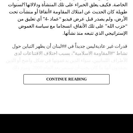
الخاصة. فكيف يعلق الخبراء على تلك المنشأة ودلالاتها؟لسنوات
طويلة كان الحديث عن امتلاك المقاومة #أنفاقا أو منشآت تحت
الأرض، ولم يصدر قبل عرض فيديو “عماد -4” أي تعليق من
“حزب الله” على تلك الأنفاق، انسجاما مع سياسة الغموض
الإستراتيجي الذي تتبعه منذ نشأتها.
قدرات غير عاديةليس جديداً في ##لبنان أن يظهر التباين حول
نشاط “#المقاومة الاسلامية”، بسبب اختلاف الاقتناعات لدى
الأطراف اللبنانيين، سواء الذين يدعمونها في شكل واضح أو الذين
يعتقدون أنها ما كان يجب أن تستمر بعد العام 2000. ومرد ذلك
إلى أن المقاومة ضد الاحتلال الإسرائيلي لم تكن يوماً محط
CONTINUE READING
إجماع داخلي، وإن كانت القوى اللبنانية المؤمنة بالصراع ضد
العدو الإسرائيلي لم تبدل في مواقفها.لكن التباين يصل إلى حدود
تخطت دور المقاومة، وهناك من يعترض على إقامة “حزب الله”
منشآت تحت الأرض، ويسأل عن تطبيق القانون اللبناني في
استغلال باطن الأرض.
والحال أن القانون اللبناني لا يطبق على الأملاك البحرية والنهرية
وغيرها، على الرغم من الإجماع اللبناني على ضرورة استعادة