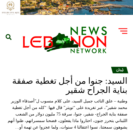
لبنان
السيد: جنوا من أجل تغطية صفقة
بناية الجراح شقير
وطنية – علق النائب جميل السيد، على كلام منسوب ل”أصدقاء الوزير
محمد شقير”، عبر تغريدة على “تويتر” قال فيها: “كله من أجل تغطية
صفقة بناية الجراح- شقير، جنوا، سرقة 75 مليون دولار من الشعب
اللبناني بتحرز جنون، احتاروا ماذا يفعلون، فضحنا سمسراتهم، ظنوا أنهم
يشوهون سمعتنا، نسوا اعتقالنا 4 سنوات، ولما عجزوا عن تهمة أو…