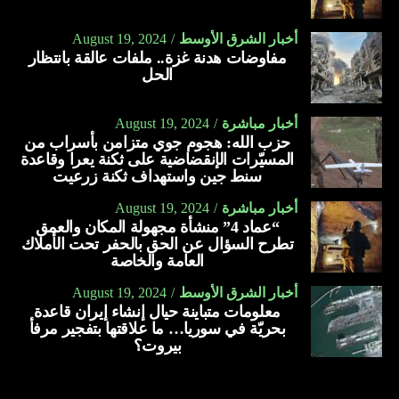
أخبار الشرق الأوسط
August 19, 2024
مفاوضات هدنة غزة.. ملفات عالقة بانتظار
الحل
أخبار مباشرة
August 19, 2024
حزب الله: هجوم جوي متزامن بأسراب من
المسيّرات الإنقضاضية على ثكنة يعرا وقاعدة
سنط جين واستهداف ثكنة زرعيت
أخبار مباشرة
August 19, 2024
“عماد 4” منشأة مجهولة المكان والعمق
تطرح السؤال عن الحق بالحفر تحت الأملاك
العامة والخاصة
أخبار الشرق الأوسط
August 19, 2024
معلومات متباينة حيال إنشاء إيران قاعدة
بحريّة في سوريا… ما علاقتها بتفجير مرفأ
بيروت؟