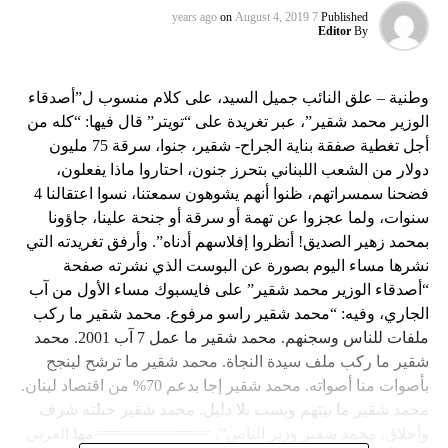
on
August 4, 2019
7 years ago
Published
Editor
By
وطنية – علق النائب جميل السيد، على كلام منسوب ل”أصدقاء
الوزير محمد شقير”، عبر تغريدة على “تويتر” قال فيها: “كله من
أجل تغطية صفقة بناية الجراح- شقير، جنوا، سرقة 75 مليون
دولار من الشعب اللبناني بتحرز جنون، احتاروا ماذا يفعلون،
فضحنا سمسراتهم، ظنوا أنهم يشوهون سمعتنا، نسوا اعتقالنا 4
سنوات، ولما عجزوا عن تهمة أو سرقة أو جنحة علينا، جاؤونا
بمحمد زهير الصديق! أنظروا إفلاسهم أدناه”. وأرفق تغريدته التي
نشرها مساء اليوم بصورة عن البوست الذي نشرته صفحة
“أصدقاء الوزير محمد شقير” على فايسبوك مساء الأول من آب
الجاري، وفيه: “محمد شقير راسو مرفوع. محمد شقير ما ركب
ملفات للناس وسجنهم. محمد شقير ما عمل 7 آب 2001. محمد
شقير ما ركب ملف سيدة النجاة. محمد شقير ما ترشح لينجح
بأصوات منا أصواته. محمد شقير إجا بدعم 70% من اقتصاد لبنان.
محمد شقير ما بيتهم وبسب بلا دليل. محمد شقير جبلته شرف
وأخلاق. محمد شقير وزير الناس”. =============مها العربي