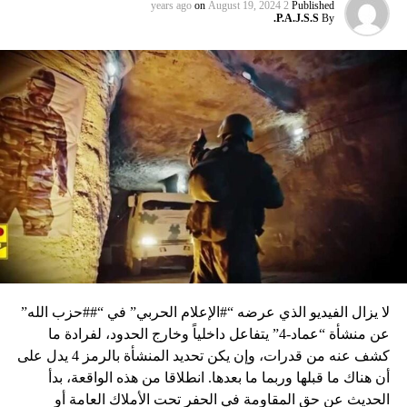
on
August 19, 2024
2 years ago
Published
P.A.J.S.S.
By
لا يزال الفيديو الذي عرضه “#الإعلام الحربي” في “##حزب الله”
عن منشأة “عماد-4” يتفاعل داخلياً وخارج الحدود، لفرادة ما
كشف عنه من قدرات، وإن يكن تحديد المنشأة بالرمز 4 يدل على
أن هناك ما قبلها وربما ما بعدها. انطلاقا من هذه الواقعة، بدأ
الحديث عن حق المقاومة في الحفر تحت الأملاك العامة أو