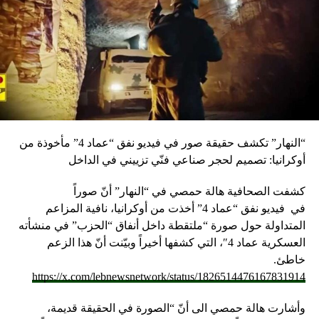
“النهار” تكشف حقيقة صور في فيديو نفق “عماد 4” مأخوذة من
أوكرانيا: تصميم لحجر صناعي فنّي تزييني في الداخل
كشفت الصحافية هالة حمصي في “النهار” أنّ صوراً
في
فيديو
نفق “عماد 4” أخذت من أوكرانيا، نافية المزاعم
المتداولة حول صورة “ملتقطة داخل أنفاق “الحزب” في منشأته
العسكرية عماد 4″، التي كشفها أخيراً وبيّنت أنّ هذا الزعم
خاطئ.
https://x.com/lebnewsnetwork/status/1826514476167831914
وأشارت هالة حمصي الى أنّ “الصورة في الحقيقة قديمة،