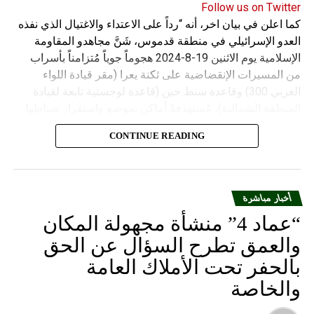
Follow us on Twitter
كما اعلن في بيان اخر، أنه “رداً على الاعتداء والاغتيال الذي نفذه
العدو الإسرائيلي في منطقة قدموس، شَنَّ مجاهدو المقاومة
الإسلامية يوم الاثنين 19-8-2024 هجوماً جوياً مُتزامناً بأسراب
من المسيرات الإنقضاضية على ثكنة يعرا (مقر قيادة اللواء
الغربي 300) وقاعدة سنط جين (قاعدة لوجستية تابعة لقيادة
المنطقة الشمالية)، مُستهدفةً أماكن تموضع واستقرار ضباطها
وجنودها وأصابت أهدافها بدقة وأوقعت فيهم عدداً من القتلى
CONTINUE READING
والجرحى”.
أخبار مباشرة
“عماد 4” منشأة مجهولة المكان
والعمق تطرح السؤال عن الحق
بالحفر تحت الأملاك العامة
والخاصة