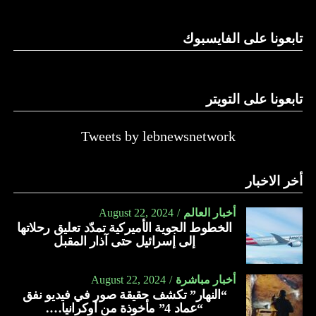
الدولة…
تابعونا على الفايسبوك
النهار
تابعونا على التويتر
Tweets by lebnewsnetwork
أخر الاخبار
أخبار العالم
August 22, 2024
الخطوط الجوية الأميركية تمدّد تعليق رحلاتها
إلى إسرائيل حتى آذار المقبل
أخبار مباشرة
August 22, 2024
“النهار” تكشف حقيقة صور في فيديو نفق
“عماد 4” مأخوذة من أوكرانيا….