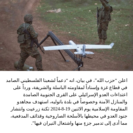
اعلن “حزب الله”، في بيان، انه “دعماً لشعبنا الفلسطيني الصامد
في قطاع غزة وإسناداً لمقاومته الباسلة ‌‏‌‏‌والشريفة، ورداً على
اعتداءات العدو الإسرائيلي على القرى الجنوبية الصامدة
والمنازل الآمنة وخصوصاً في بلدة باتوليه، استهدف مجاهدو
المقاومة الإسلامية يوم الاثنين 19-8-2024 ثكنة زرعيت وانتشار
جنود العدو في محيطها بالأسلحة الصاروخية وقذائف المدفعية،
مما أدى إلى تدمير جزءٍ منها واشتعال النيران فيها”.