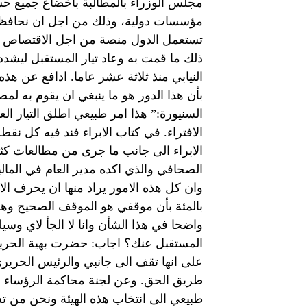
مجلس الوزراء بالمطالبة باخضاع جميع حسا
مؤسسات دولية، وذلك من اجل ان نحافظ على 
تستعمل الدول منصة من اجل الاقتصاص من 
ذلك ما قمت به وعاد تيار المستقبل ليشدد 
النيابي منذ ثلاثة عشر عاما. ادافع عن هذ
بأن هذا الدور هو ما ينبغي ان يقوم به لمص
السنيورة:” هذا امر طبيعي اطلق التيار ال
الافتراء. في كتاب الابراء فند فيه كل نق
الابراء الى جانب ما جرى من مطالعات ك
وان كل هذه الامور يراد منها ان يحرف الا
بالمئة بأن موقفي هو الموقف الصحيح وهو 
واضحا في هذا الشأن وانا لا الجأ لاي وس
المستقبل عنك؟ اجاب: حضرت بهية الحريري
على انها تقف الى جانبي والرئيس الحريري
طريق الحق. وعن لجنة محاكمة الرؤساء وا