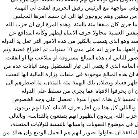
لحود وفي مواجهة مع الرئيس رفيق الحريري لفقت لي التهمة
من سنتين وهم يروجون لها الى ان حسم امرها المجلس
ما جرى كان ملفقا مئة بالمئة. وهذه المرة ارى ان حزب الله
 بنفس العملية محاولا حرف الانتباه ليظهر وكأنه المدافع عن
سد وهو الذي يتسبب بالكثير من هذه الامور التي تغل يد الدولة
عن ممارسة سلطتها الكاملة على كافة مرافقها. ما جرى انه على مدى 10 سنوات تم اختراع قضية وتم
11 مليار دولار بحيث صور للناس ان هذه المبالغ مسروقة او متلاعب بها او انفقت
العامة الذي لا ينتمي الى تيار المستقبل وبعد اثباتات عدة من
ان هذه المبالغ موجودة في ملفات وزارة المالية انها انفقت
 ظهر فساد وبطلان تلك التهمة مئة بالمئةن، ما اضطرهم الى
ون ان يحرفوا الانتباه عما يجري من تسلط على الدولة
ت تحسبا لان هناك امورا سوف تحصل على وجه الخصوص
وبالتالي كل هذا من اجل حرف الانتباه. كما انهم يريدون
ب الله، يريدون الظهور انهم يتمتعون بالقداسة، وبالتالي
خل في موضوع العقوبات واسبابها بالنسبة للولايات المتحدة،
لملفقة ان يحاولوا تصوير انهم هم الحمل الوديع وان هناك من