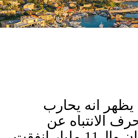
 يظهر انه يحارب
رف الانتباه عن
المحكمة الخاصة بلبنان وال11 مليار انفقت