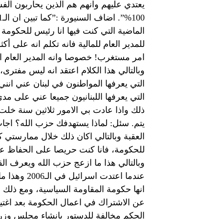
يعتدي عليهم وانهم هم الذين يحاربون الف
الماضية التي كنت فيها انا رئيس للحكومة ت
امر مستغرب! خصوصا وانه المدير العام 
التي يعرفها المواطنون في لبنان عني انني
ذلك واذا عادت بي الامور ثلاثين سنة خلت 
يتم. سئل: لماذا يستهدفك حزب الله؟ اج
العقبة وبالتالي اكان ذلك خلال ممارستي كع
للحكومة، فانا كنت حريصا على الحفاظ على
وبالتالي هذا ما ازعج حزب الله ويعرف ال
عندما اعتد
انها حكومة المقاومة السياسية، ومع ذلك ل
عن الاشتراك في اعمال الحكومة بعد اغتيال
الحكم مخالفة للدستور بانشاء مجلس وزراء