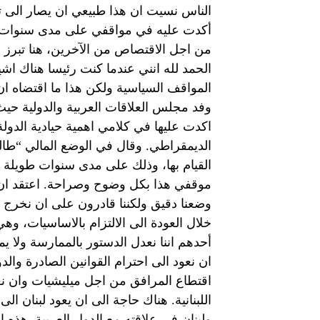
الناس نسيت ان هذا طبيعي ان يصار الى ت
أكدت عليه في مواقفي على مدى سنوات طو
من اجل الاقتصاص من الآخرين، هنا تبرز اهم
الحمد لله انني عندما كنت رئيسا هناك اشي
المواقف السياسية ولكن هذا ما اقتضاه ان 
وفد مجلس العلاقات العربية والدولية حيث 
اكدت عليها في كلامي اهمية حيادية الدولة
الديمقراطي. وقال في الوضع المالي “طالما
القيام بها، وذلك على مدى سنوات طويلة 
موقفي هذا بكل وضوح وصراحة. اعتقد ان عد
وضعنا دقيق ولكننا قادرون على ان نخرج 
خلال العودة الى الالتزام بالاساسيات، وه
أحدهم اننا نعدل الدستور بالممارسة ولا ي
ان نعود الى احترام القوانين الصادرة وال
اقتطاع المرافق من اجل ميليشيات وان نع
اللبنانية. هناك حاجة الى ان يعود لبنان الى
ولبنان في علاقته مع الدول العربية. هذه ا