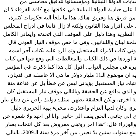
بات الدولة اللبنانية ومؤسساتها لتدقيق محاسبي من
حيادية الدولة اللبنانية في علاقتها مع كافة الفرقاء لا ان
فريق هنا وفريق هناك. هذا ما تلجأ اليه حكومات كثيرة،
على اقرار هذا القانون ولكنه لا زال قابعا في ادراج المجلس
ه النظرية وهذا دليل على الموقف الذي اتخذته وايماني الكامل
لحة لبنان واللبنانيين. وفي ما خص موقف التيار العوني قال
عوني كتاب الابراء المستحيل وتم الرد عليه بكتاب آخر اسمه
طة اوردها في ذلك الكتاب والمغالطات التي وقع فيها في كتاب
ثيرة في مجلس النواب. اقول كل هذا كما ذكرت في المؤتمر
الصحافي والذي اكده مدير العام في المالية ان موضوع الـ11 مليار دولار ما هي الا عاصفة في فنجان،
نتباه. تيار المستقبل يؤيدني ليس عن خطأ بل عن قناعة مئة
الذي يدافع عن الحقيقة وبالتالي موقف تيار المستقبل كان
يلة اخرى، ولكن الحقيقة تظهر. سئل: دولتك راض عن دفاع تيار
 وكان لديها التزام واعتذرت، مجيء بهية الحريري دليل
 الى جانبي، الحق يقف الى جانبي وانا لن احيد ولا شعرة عن
لوزراء قال: “هذا امر روتيني مفروض بعد كل انتخاب يصار
طبيعي الى انتخاب هذه الهيئة ونحن من تسع سنوات سنين بلا تغيير، من آخر مرة سنة الـ2009ـ بالتالي