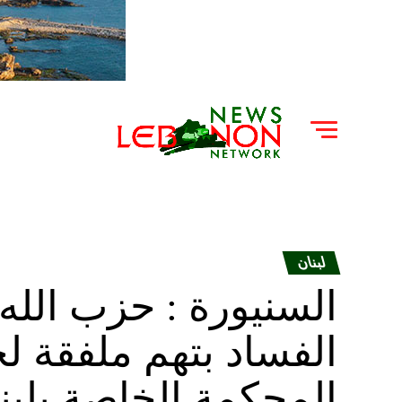
لبنان
السنيورة : حزب الله
الفساد بتهم ملفقة لح