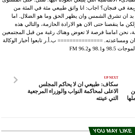
ة في فنجان؟ اجاب: انا واثق طبيعي مئة في المئة من
ا بد ان تشرق الشمس وان يظهر الحق وما هو الضلال. اما
ولكن ما ينقصنا حتى الان هو الارادة الحازمة، والتالي هذه
ومة، نحن امامنا فرصة لا تعوض وهناك رغبة من قبل المجتمعين
ن ومساعدته. =============== ب.أ.ر تابعوا أخبار الوكالة
98 و96.2 FM
UP NEXT
سكاف: طبيعي ان لا يحاكم المجلس
ن
الاعلى لمحاكمة النواب والوزراء المرجعية
لها
التي عينته
YOU MAY LIKE