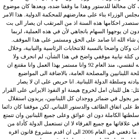
ان مخالفا للدستور وهذا ما وقفنا ضده، وبعدها كان موضوع
جلس الوزراء بناء على معارضتهم للمحكمة الدولية. هذا الامر
ي ستصدر احكامها هذه السنة اذ من المرتقب ان يصار الى بت
يدون ان يوجهوا السهام باتجاهي لأن في هذه العملية، لربما
 شاء الله انا صامد على الحق ومستمر على هذا الموقف.
كان واضحا بالنسبة للانتخابات الرئاسية والنيابية، وخلال
كتلة نيابية موقفي واضح في هذا الشأن، لم انحرف ولا
مقدار درجة واحدة عن المسار الذي خطيته لنفسي، منذ العام 92 وانا مستمر بهذا العمل وانا مقتنع ان
ة اللبنانيين والمصلحة العامة، بالاضافة الى المواضيع
دته وسلطة الدولة اللبنانية. انا حريص على ان لا يصار
سئل: هل للبنان امل لخروج هيمنة او النفوذ الايراني على القرار
امر يجول في ضمائر ووجدان كل اللبنانيين، يريدون استقلال
 على اتفاق الطائف والدستور اللبناني. لكن موقفنا كان دائما
 سلطتها الكاملة دون اي عوائق وعلى جميع اللبنانين وان تتمتع
ة في علاقاتها مع جميع الفرقاء لا ان تستعمل الدولة كأداة من
اجل الاقتصاص من فريق دون فريق، ذلك ما دفعني في العام 2006 الى ان اقدم مشروع قانون اقره