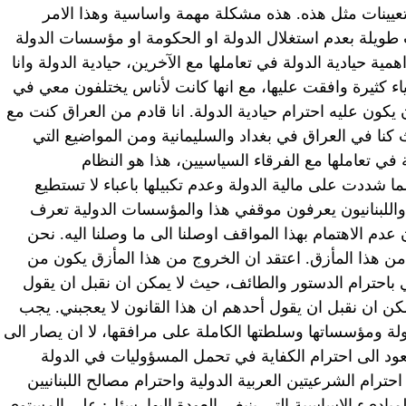
عيينات مثل هذه. هذه مشكلة مهمة واساسية وهذا الامر
يلة بعدم استغلال الدولة او الحكومة او مؤسسات الدولة
ية حيادية الدولة في تعاملها مع الآخرين، حيادية الدولة وانا
اء كثيرة وافقت عليها، مع انها كانت لأناس يختلفون معي في
يكون عليه احترام حيادية الدولة. انا قادم من العراق كنت مع
كنا في العراق في بغداد والسليمانية ومن المواضيع التي
 في تعاملها مع الفرقاء السياسيين، هذا هو النظام
 شددت على مالية الدولة وعدم تكبيلها باعباء لا تستطيع
واللبنانيون يعرفون موقفي هذا والمؤسسات الدولية تعرف
م الاهتمام بهذا المواقف اوصلنا الى ما وصلنا اليه. نحن
من هذا المأزق. اعتقد ان الخروج من هذا المأزق يكون من
ي باحترام الدستور والطائف، حيث لا يمكن ان نقبل ان يقول
مكن ان نقبل ان يقول أحدهم ان هذا القانون لا يعجبني. يجب
دولة ومؤسساتها وسلطتها الكاملة على مرافقها، لا ان يصار الى
ود الى احترام الكفاية في تحمل المسؤوليات في الدولة
 احترام الشرعيتين العربية الدولية واحترام مصالح اللبنانيين
لمبادىء الاساسية التي ينبغي العودة اليها. سئل: على المستوى