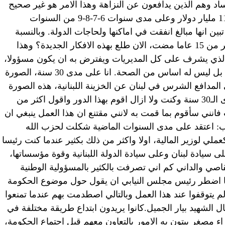
ساد وهم الذين يدافعون عن النزاهة وهذا الامر هو غير صحيح
100%”. اضاف السنيورة :”كما تبين ان الـ11 مليار دولار وعلى مدى سنوات 6-7-8-9 من السنوات
بين انها مبالغ انفقت في اماكنها ولحاجات الدولة. وبالنسبة
للمدير العام للمالية فانه تكلم انه على أكثر من 15 عاما مضت، الان طلع بهذه الافكار الجديدة؟ وهذا
الذي يشرف على كل المديريات ويفترض به ان يكون مسؤولا،
وبالتالي هذا الكلام اعتقد انه ليس مفترى، بل ليس له اساس من الصحة. انا على مدى 30 سنة، الصورة
 المدافع الشرس في لبنان عن الخزينة اللبنانية، هذه الصورة
التي يعرفها اللبنانيون جميعا عني على مدى الـ30 سنة وكنت ولا ازال اقوم بهذا الدور واقول اكثر من
فانني سأقوم بما قمت به لانني مقتنع ان هذا العمل ينبغي ان
اب: اعتقد على مدى السنوات الماضية شكلت لحزب الله
ملي لوزير المالية، اولا واكثر من ذلك بكثير عندما كنت رئيسا
 سيادة لبنان وعلى سيادة الدولة اللبنانية وقوة مؤسساتها،
قاصي والداني كم اني تصرفت بالكثير بالمسؤولية الوطنية
ت اسرائيل في الـ2006 وهذا ما اضطر رئيس مجلس النيابي ان يقول حول موضوع الحكومة
م يتوقفوا عند هذا العمل وبالتالي اصطدمت بهم عندما تمنعوا
 الشهيد بيار الجميل.كانوا يريدون ابتداع طريقة مختلفة في
 مصغر يبتون به الامور يالتعاون معهم قبل اجتماع الحكومة،