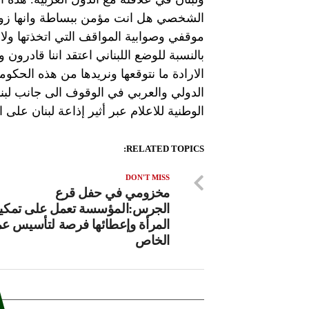
الشخصي هل انت مؤمن ببساطة وانها زوبع
موقفي وصوابية المواقف التي اتخذتها ول
بالنسبة للوضع اللبناني اعتقد اننا قادرون 
الارادة ما نتوقعها ونريدها من هذه الحك
الدولي والعربي في الوقوف الى جانب لبنا
الوطنية للاعلام عبر أثير إذاعة لبنان على الموجات 98.5 و.1
RELATED TOPICS:
DON'T MISS
مخزومي في حفل قرع
الجرس:المؤسسة تعمل على تمكي
المرأة وإعطائها فرصة لتأسيس عم
الخاص