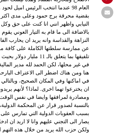
العام 98 عندما انتخب الرئيس اميل 
بقضية محرقة برج حمود وعلى مدى اكثر 
النيابي واظهر انني انا كنت على حق وكل 
بالاضافة الى ما قام به التيار العوني يقوم
النزاهة والقداسة وانه يريد ان يحارب الفا
تلفيقها بما يتعلق بالـ 
في غير محلها، لكن الحمد لله مدير المالية 
هنا ومن هناك اضطر الى الاعتراف البارحة 
في اماكنها وفي المكان الصحيح، وبالتالي
ان يخترعوا تهما اخرى. لماذا؟ لأنهم يريد
ومصادرة لمرافقها وايضا في نفس الوق
بالنسبة لصدور قرار عن المحكمة الدولية، 
بسبب العقوبات الدولية التي تمارس على حز
يصار الى التجني عليهم وانا لا اريد ان اد
ولكن حزب الله يريد من خلال هذه التهم ا