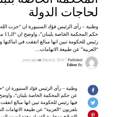
لحاجات الدولة
وطنية – رأى الرئيس فؤاد السنيورة ان “حزب الله 
حكم 
رئيس للحكومة تبين انها مبالغ انفقت في اماكنها
“العربية” عن طبيعة الاتهامات…
on
March 8, 2019
7 years ago
Published
Editor
By
وطنية – رأى الرئيس فؤاد السنيورة ان “ح
فيها رئيس للحكومة تبين انها مبالغ انفق
الاصلاح ومحاربة الفساد وهذه ليست المرة