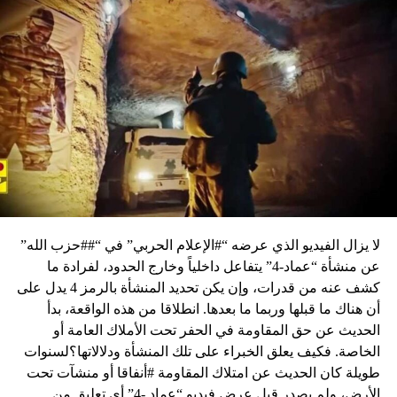
لا يزال الفيديو الذي عرضه “#الإعلام الحربي” في “##حزب الله”
عن منشأة “عماد-4” يتفاعل داخلياً وخارج الحدود، لفرادة ما
كشف عنه من قدرات، وإن يكن تحديد المنشأة بالرمز 4 يدل على
أن هناك ما قبلها وربما ما بعدها. انطلاقا من هذه الواقعة، بدأ
الحديث عن حق المقاومة في الحفر تحت الأملاك العامة أو
الخاصة. فكيف يعلق الخبراء على تلك المنشأة ودلالاتها؟لسنوات
طويلة كان الحديث عن امتلاك المقاومة #أنفاقا أو منشآت تحت
الأرض، ولم يصدر قبل عرض فيديو “عماد -4” أي تعليق من