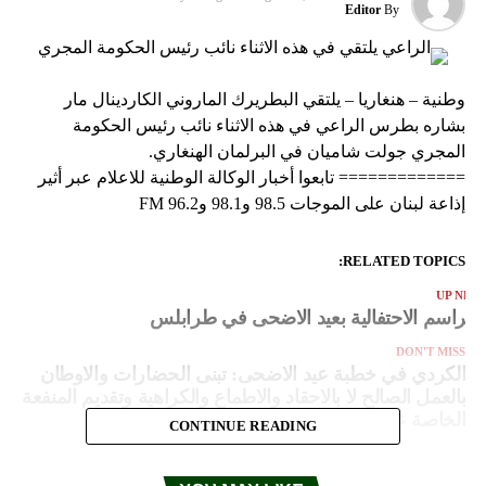
Editor
By
وطنية – هنغاريا – يلتقي البطريرك الماروني الكاردينال مار
بشاره بطرس الراعي في هذه الاثناء نائب رئيس الحكومة
المجري جولت شاميان في البرلمان الهنغاري.
============= تابعوا أخبار الوكالة الوطنية للاعلام عبر أثير
إذاعة لبنان على الموجات 98.5 و98.1 و96.2 FM
RELATED TOPICS:
UP NEX
لمراسم الاحتفالية بعيد الاضحى في طرابلس
DON'T MISS
الكردي في خطبة عيد الاضحى: تبنى الحضارات والاوطان
بالعمل الصالح لا بالاحقاد والاطماع والكراهية وتقديم المنفعة
الخاصة على العامة
CONTINUE READING