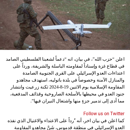
اعلن “حزب الله”، في بيان، انه “دعماً لشعبنا الفلسطيني الصامد
في قطاع غزة وإسناداً لمقاومته الباسلة ‌‏‌‏‌والشريفة، ورداً على
اعتداءات العدو الإسرائيلي على القرى الجنوبية الصامدة
والمنازل الآمنة وخصوصاً في بلدة باتوليه، استهدف مجاهدو
المقاومة الإسلامية يوم الاثنين 19-8-2024 ثكنة زرعيت وانتشار
جنود العدو في محيطها بالأسلحة الصاروخية وقذائف المدفعية،
مما أدى إلى تدمير جزءٍ منها واشتعال النيران فيها”.
Follow us on Twitter
كما اعلن في بيان اخر، أنه “رداً على الاعتداء والاغتيال الذي نفذه
العدو الإسرائيلي في منطقة قدموس، شَنَّ مجاهدو المقاومة