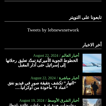
تابعونا على التويتر
Tweets by lebnewsnetwork
أخر الاخبار
أخبار العالم
August 22, 2024
الخطوط الجوية الأميركية تمدّد تعليق رحلاتها
إلى إسرائيل حتى آذار المقبل
أخبار مباشرة
August 22, 2024
“النهار” تكشف حقيقة صور في فيديو نفق
“عماد 4” مأخوذة من أوكرانيا….
أخبار الشرق الأوسط
August 19, 2024
مفاوضات هدنة غزة.. ملفات عالقة بانتظار