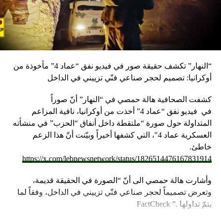
“النهار” تكشف حقيقة صور في فيديو نفق “عماد 4” مأخوذة من
أوكرانيا: تصميم لحجر صناعي فنّي تزييني في الداخل
كشفت الصحافية هالة حمصي في “النهار” أنّ صوراً
في
فيديو
نفق “عماد 4” أخذت من أوكرانيا، نافية المزاعم
المتداولة حول صورة “ملتقطة داخل أنفاق “الحزب” في منشأته
العسكرية عماد 4″، التي كشفها أخيراً وبيّنت أنّ هذا الزعم
خاطئ.
https://x.com/lebnewsnetwork/status/1826514476167831914
وأشارت هالة حمصي الى أنّ “الصورة في الحقيقة قديمة،
وتعرض تصميماً لحجر صناعي فنّي تزييني في الداخل، وفقاً لما
يتمّ تداولها .” FactCheck