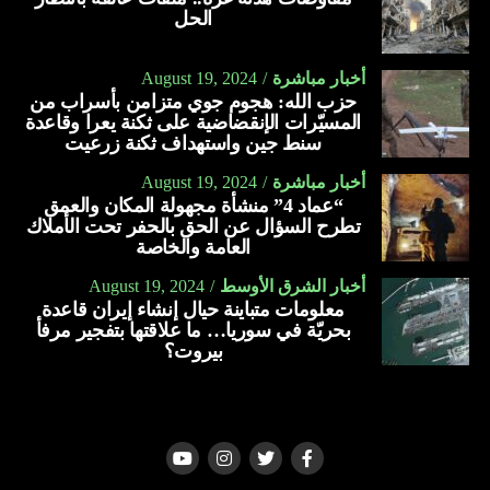
الحل
أخبار مباشرة
August 19, 2024
حزب الله: هجوم جوي متزامن بأسراب من
المسيّرات الإنقضاضية على ثكنة يعرا وقاعدة
سنط جين واستهداف ثكنة زرعيت
أخبار مباشرة
August 19, 2024
“عماد 4” منشأة مجهولة المكان والعمق
تطرح السؤال عن الحق بالحفر تحت الأملاك
العامة والخاصة
أخبار الشرق الأوسط
August 19, 2024
معلومات متباينة حيال إنشاء إيران قاعدة
بحريّة في سوريا… ما علاقتها بتفجير مرفأ
بيروت؟