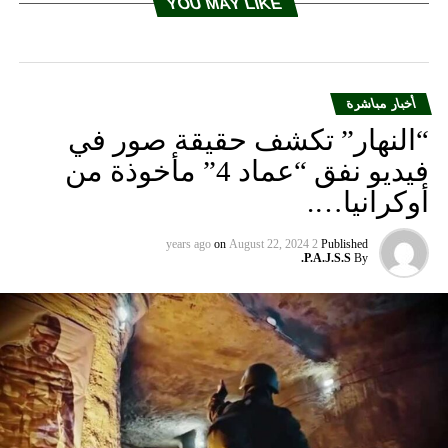
YOU MAY LIKE
أخبار مباشرة
“النهار” تكشف حقيقة صور في
فيديو نفق “عماد 4” مأخوذة من
أوكرانيا….
on
August 22, 2024
2 years ago
Published
P.A.J.S.S.
By