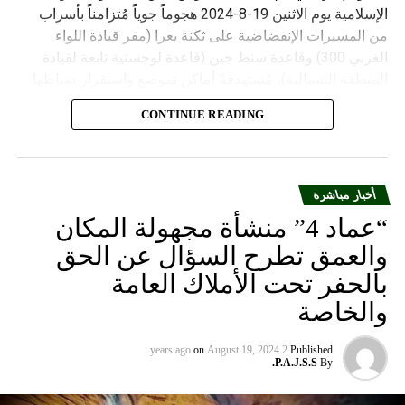
الإسلامية يوم الاثنين 19-8-2024 هجوماً جوياً مُتزامناً بأسراب
من المسيرات الإنقضاضية على ثكنة يعرا (مقر قيادة اللواء
الغربي 300) وقاعدة سنط جين (قاعدة لوجستية تابعة لقيادة
المنطقة الشمالية)، مُستهدفةً أماكن تموضع واستقرار ضباطها
وجنودها وأصابت أهدافها بدقة وأوقعت فيهم عدداً من القتلى
CONTINUE READING
والجرحى”.
أخبار مباشرة
“عماد 4” منشأة مجهولة المكان
والعمق تطرح السؤال عن الحق
بالحفر تحت الأملاك العامة
والخاصة
on
August 19, 2024
2 years ago
Published
P.A.J.S.S.
By