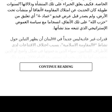
الخاصة. فكيف يعلق الخبراء على تلك المنشأة ودلالاتها؟لسنوات
طويلة كان الحديث عن امتلاك المقاومة #أنفاقا أو منشآت تحت
الأرض، ولم يصدر قبل عرض فيديو “عماد -4” أي تعليق من
“حزب الله” على تلك الأنفاق، انسجاما مع سياسة الغموض
الإستراتيجي الذي تتبعه منذ نشأتها.
قدرات غير عاديةليس جديداً في ##لبنان أن يظهر التباين حول
نشاط “#المقاومة الاسلامية”، بسبب اختلاف الاقتناعات لدى
الأطراف اللبنانيين، سواء الذين يدعمونها في شكل واضح أو الذين
يعتقدون أنها ما كان يجب أن تستمر بعد العام 2000. ومرد ذلك
إلى أن المقاومة ضد الاحتلال الإسرائيلي لم تكن يوماً محط
CONTINUE READING
إجماع داخلي، وإن كانت القوى اللبنانية المؤمنة بالصراع ضد
العدو الإسرائيلي لم تبدل في مواقفها.لكن التباين يصل إلى حدود
تخطت دور المقاومة، وهناك من يعترض على إقامة “حزب الله”
منشآت تحت الأرض، ويسأل عن تطبيق القانون اللبناني في
استغلال باطن الأرض.
والحال أن القانون اللبناني لا يطبق على الأملاك البحرية والنهرية
وغيرها، على الرغم من الإجماع اللبناني على ضرورة استعادة