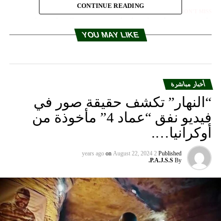
CONTINUE READING
DON'T MISS
ظريف: منع واشنطن طهران من تصدير النفط سيخلق
ظروفا تتجاوز التهديد باغلاق مضيق هرمز
YOU MAY LIKE
أخبار مباشرة
“النهار” تكشف حقيقة صور في
فيديو نفق “عماد 4” مأخوذة من
أوكرانيا….
on
August 22, 2024
2 years ago
Published
P.A.J.S.S.
By