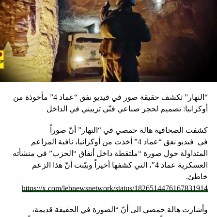
“النهار” تكشف حقيقة صور في فيديو نفق “عماد 4” مأخوذة من
أوكرانيا: تصميم لحجر صناعي فنّي تزييني في الداخل
كشفت الصحافية هالة حمصي في “النهار” أنّ صوراً
في
فيديو
نفق “عماد 4” أخذت من أوكرانيا، نافية المزاعم
المتداولة حول صورة “ملتقطة داخل أنفاق “الحزب” في منشأته
العسكرية عماد 4″، التي كشفها أخيراً وبيّنت أنّ هذا الزعم
خاطئ.
https://x.com/lebnewsnetwork/status/1826514476167831914
وأشارت هالة حمصي الى أنّ “الصورة في الحقيقة قديمة،