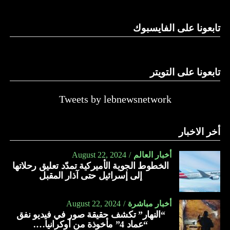
الدولة…
تابعونا على الفايسبوك
النهار
تابعونا على التويتر
Tweets by lebnewsnetwork
أخر الاخبار
أخبار العالم
August 22, 2024
الخطوط الجوية الأميركية تمدّد تعليق رحلاتها
إلى إسرائيل حتى آذار المقبل
أخبار مباشرة
August 22, 2024
“النهار” تكشف حقيقة صور في فيديو نفق
“عماد 4” مأخوذة من أوكرانيا….