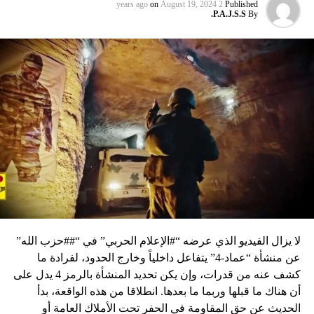
on
August 19, 2024
2 years ago
Published
P.A.J.S.S.
By
لا يزال الفيديو الذي عرضه “#الإعلام الحربي” في “##حزب الله”
عن منشأة “عماد-4” يتفاعل داخلياً وخارج الحدود، لفرادة ما
كشف عنه من قدرات، وإن يكن تحديد المنشأة بالرمز 4 يدل على
أن هناك ما قبلها وربما ما بعدها. انطلاقا من هذه الواقعة، بدأ
الحديث عن حق المقاومة في الحفر تحت الأملاك العامة أو