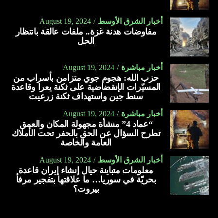
أخبار الشرق الأوسط
August 19, 2024
مفاوضات هدنة غزة.. ملفات عالقة بانتظار
الحل
أخبار مباشرة
August 19, 2024
حزب الله: هجوم جوي متزامن بأسراب من
المسيّرات الإنقضاضية على ثكنة يعرا وقاعدة
سنط جين واستهداف ثكنة زرعيت
أخبار مباشرة
August 19, 2024
“عماد 4” منشأة مجهولة المكان والعمق
تطرح السؤال عن الحق بالحفر تحت الأملاك
العامة والخاصة
أخبار الشرق الأوسط
August 19, 2024
معلومات متباينة حيال إنشاء إيران قاعدة
بحريّة في سوريا… ما علاقتها بتفجير مرفأ
بيروت؟