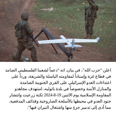
اعلن “حزب الله”، في بيان، انه “دعماً لشعبنا الفلسطيني الصامد
في قطاع غزة وإسناداً لمقاومته الباسلة ‌‏‌‏‌والشريفة، ورداً على
اعتداءات العدو الإسرائيلي على القرى الجنوبية الصامدة
والمنازل الآمنة وخصوصاً في بلدة باتوليه، استهدف مجاهدو
المقاومة الإسلامية يوم الاثنين 19-8-2024 ثكنة زرعيت وانتشار
جنود العدو في محيطها بالأسلحة الصاروخية وقذائف المدفعية،
مما أدى إلى تدمير جزءٍ منها واشتعال النيران فيها”.