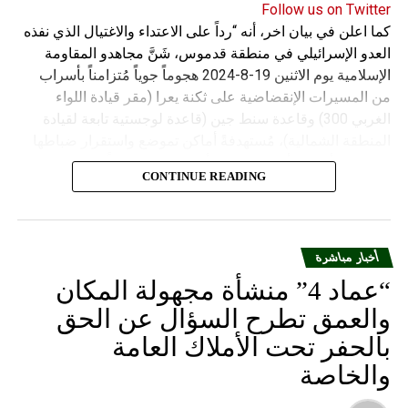
Follow us on Twitter
كما اعلن في بيان اخر، أنه “رداً على الاعتداء والاغتيال الذي نفذه
العدو الإسرائيلي في منطقة قدموس، شَنَّ مجاهدو المقاومة
الإسلامية يوم الاثنين 19-8-2024 هجوماً جوياً مُتزامناً بأسراب
من المسيرات الإنقضاضية على ثكنة يعرا (مقر قيادة اللواء
الغربي 300) وقاعدة سنط جين (قاعدة لوجستية تابعة لقيادة
المنطقة الشمالية)، مُستهدفةً أماكن تموضع واستقرار ضباطها
وجنودها وأصابت أهدافها بدقة وأوقعت فيهم عدداً من القتلى
CONTINUE READING
والجرحى”.
أخبار مباشرة
“عماد 4” منشأة مجهولة المكان
والعمق تطرح السؤال عن الحق
بالحفر تحت الأملاك العامة
والخاصة