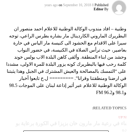
on
September 16, 2018
8 years ago
Published
Editor
By
وطنية – افاد مندوب الوكالة الوطنية للاعلام احمد منصور ان
البطريرك الماروني الكاردينال مار بشاره بطرس الراعي، توجه
سيرا على الاقدام مع الحشود الى كنيسة مار الياس في حارة
بعاصير، حيث ترأس الصلاة في الكنيسة، في حضور النواب
وحشد من ابناء المنطقة. وألقى كاهن البلدة الاب بولس خوند
كلمة رحب فيها بالبطريرك كونه يزور البلدة للمرة الاولى، مشددا
على “التمسك بالمصالحة والعيش المشترك في الجبل وهذا يثبتنا
في ارضنا ومنطقتنا وقرانا”. ========= ل.خ تابعوا أخبار
الوكالة الوطنية للاعلام عبر أثير إذاعة لبنان على الموجات 98.5
و98.1 و96.2 FM
RELATED TOPICS:
UP NEX
شاء في رعية مار مارون خان بزيزا في الكورة برعاية بو
وده