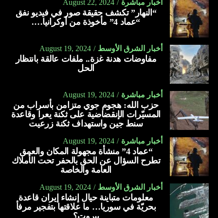
أخبار مباشرة
August 22, 2024
“النهار” تكشف حقيقة صور في فيديو نفق
“عماد 4” مأخوذة من أوكرانيا….
أخبار الشرق الأوسط
August 19, 2024
مفاوضات هدنة غزة.. ملفات عالقة بانتظار
الحل
أخبار مباشرة
August 19, 2024
حزب الله: هجوم جوي متزامن بأسراب من
المسيّرات الإنقضاضية على ثكنة يعرا وقاعدة
سنط جين واستهداف ثكنة زرعيت
أخبار مباشرة
August 19, 2024
“عماد 4” منشأة مجهولة المكان والعمق
تطرح السؤال عن الحق بالحفر تحت الأملاك
العامة والخاصة
أخبار الشرق الأوسط
August 19, 2024
معلومات متباينة حيال إنشاء إيران قاعدة
بحريّة في سوريا… ما علاقتها بتفجير مرفأ
بيروت؟