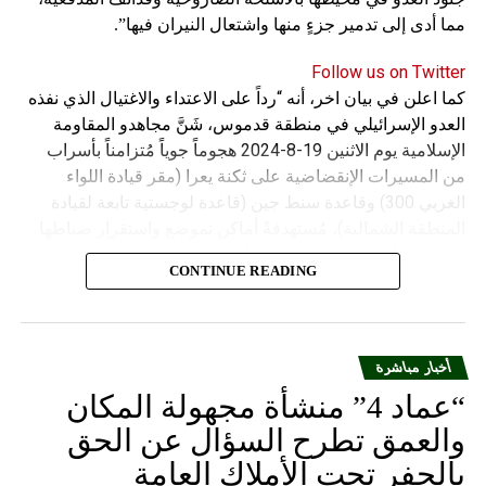
مما أدى إلى تدمير جزءٍ منها واشتعال النيران فيها”.
Follow us on Twitter
كما اعلن في بيان اخر، أنه “رداً على الاعتداء والاغتيال الذي نفذه
العدو الإسرائيلي في منطقة قدموس، شَنَّ مجاهدو المقاومة
الإسلامية يوم الاثنين 19-8-2024 هجوماً جوياً مُتزامناً بأسراب
من المسيرات الإنقضاضية على ثكنة يعرا (مقر قيادة اللواء
الغربي 300) وقاعدة سنط جين (قاعدة لوجستية تابعة لقيادة
المنطقة الشمالية)، مُستهدفةً أماكن تموضع واستقرار ضباطها
وجنودها وأصابت أهدافها بدقة وأوقعت فيهم عدداً من القتلى
CONTINUE READING
والجرحى”.
أخبار مباشرة
“عماد 4” منشأة مجهولة المكان
والعمق تطرح السؤال عن الحق
بالحفر تحت الأملاك العامة