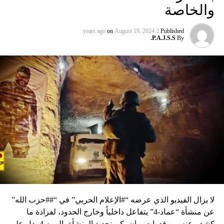
والخاصة
on
August 19, 2024
2 years ago
Published
P.A.J.S.S.
By
لا يزال الفيديو الذي عرضه “#الإعلام الحربي” في “##حزب الله”
عن منشأة “عماد-4” يتفاعل داخلياً وخارج الحدود، لفرادة ما
كشف عنه من قدرات، وإن يكن تحديد المنشأة بالرمز 4 يدل على