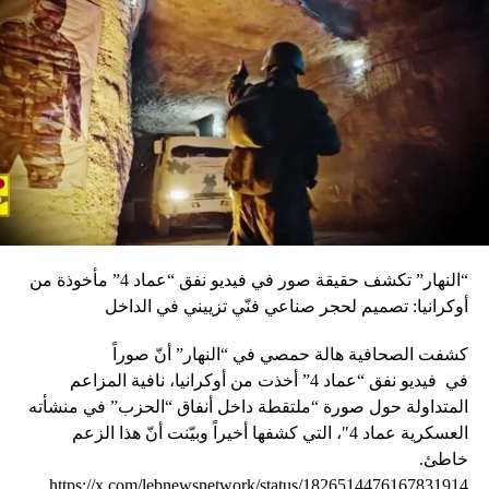
“النهار” تكشف حقيقة صور في فيديو نفق “عماد 4” مأخوذة من
أوكرانيا: تصميم لحجر صناعي فنّي تزييني في الداخل
كشفت الصحافية هالة حمصي في “النهار” أنّ صوراً
في
فيديو
نفق “عماد 4” أخذت من أوكرانيا، نافية المزاعم
المتداولة حول صورة “ملتقطة داخل أنفاق “الحزب” في منشأته
العسكرية عماد 4″، التي كشفها أخيراً وبيّنت أنّ هذا الزعم
خاطئ.
https://x.com/lebnewsnetwork/status/1826514476167831914