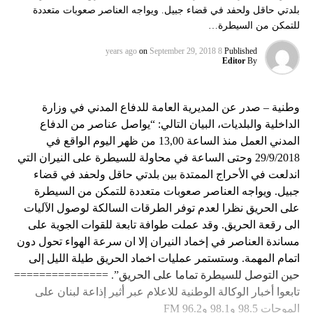
بلدتي حاقل ولحفد في قضاء جبيل. ويواجه العناصر صعوبات متعددة
للتمكن من السيطرة…
on
September 29, 2018
8 years ago
Published
Editor
By
وطنية – صدر عن المديرية العامة للدفاع المدني في وزارة
الداخلية والبلديات، البيان التالي: “يواصل عناصر من الدفاع
المدني العمل منذ الساعة 13,00 من ظهر اليوم الواقع في
29/9/2018 وحتى الساعة في محاولة للسيطرة على النيران التي
اندلعت في الأحراج الممتدة بين بلدتي حاقل ولحفد في قضاء
جبيل. ويواجه العناصر صعوبات متعددة للتمكن من السيطرة
على الحريق نظرا لعدم توفر الطرقات السالكة لوصول الآليات
الى رقعة الحريق. وقد عملت طوافة تابعة للقوات الجوية على
مساندة العناصر في إخماد النيران إلا ان سرعة الهواء تحول دون
اتمام المهمة. وستستمر عمليات اخماد الحريق طيلة الليل إلى
حين التوصل للسيطرة تماما على الحريق”. ===============
تابعوا أخبار الوكالة الوطنية للاعلام عبر أثير إذاعة لبنان على
الموجات 98.5 و98.1 و96.2 FM