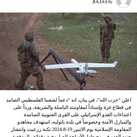
P.A.J.S.S.
By
نسبه الحزب الى إسرائيل”.
اعلن “حزب الله”، في بيان، انه “دعماً لشعبنا الفلسطيني الصامد
في قطاع غزة وإسناداً لمقاومته الباسلة ‌‏‌‏‌والشريفة، ورداً على
اعتداءات العدو الإسرائيلي على القرى الجنوبية الصامدة
والمنازل الآمنة وخصوصاً في بلدة باتوليه، استهدف مجاهدو
المقاومة الإسلامية يوم الاثنين 19-8-2024 ثكنة زرعيت وانتشار
جنود العدو في محيطها بالأسلحة الصاروخية وقذائف المدفعية،