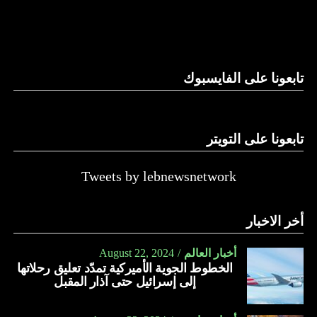
والحال أن القانون اللبناني لا يطبق على الأملاك البحرية والنهرية
وغيرها، على الرغم من الإجماع اللبناني على ضرورة استعادة
الدولة…
تابعونا على الفايسبوك
النهار
تابعونا على التويتر
Tweets by lebnewsnetwork
أخر الاخبار
أخبار العالم
August 22, 2024
الخطوط الجوية الأميركية تمدّد تعليق رحلاتها
إلى إسرائيل حتى آذار المقبل