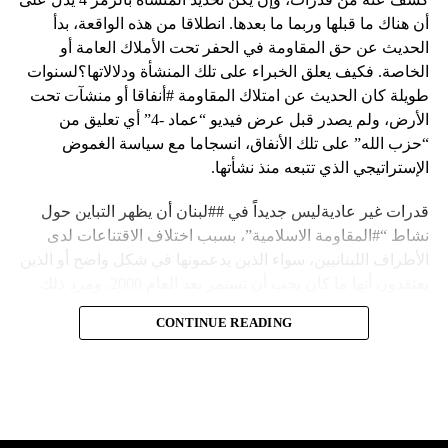
أن هناك ما قبلها وربما ما بعدها. انطلاقا من هذه الواقعة، بدأ
الحديث عن حق المقاومة في الحفر تحت الأملاك العامة أو
الخاصة. فكيف يعلق الخبراء على تلك المنشأة ودلالاتها؟لسنوات
طويلة كان الحديث عن امتلاك المقاومة #أنفاقا أو منشآت تحت
الأرض، ولم يصدر قبل عرض فيديو “عماد -4” أي تعليق من
“حزب الله” على تلك الأنفاق، انسجاما مع سياسة الغموض
الإستراتيجي الذي تتبعه منذ نشأتها.
قدرات غير عاديةليس جديداً في ##لبنان أن يظهر التباين حول
نشاط “#المقاومة الاسلامية”، بسبب اختلاف الاقتناعات لدى
الأطراف اللبنانيين، سواء الذين يدعمونها في شكل واضح أو الذين
يعتقدون أنها ما كان يجب أن تستمر بعد العام 2000. ومرد ذلك
إلى أن المقاومة ضد الاحتلال الإسرائيلي لم تكن يوماً محط
CONTINUE READING
إجماع داخلي، وإن كانت القوى اللبنانية المؤمنة بالصراع ضد
العدو الإسرائيلي لم تبدل في مواقفها.لكن التباين يصل إلى حدود
تخطت دور المقاومة، وهناك من يعترض على إقامة “حزب الله”
منشآت تحت الأرض، ويسأل عن تطبيق القانون اللبناني في
استغلال باطن الأرض.