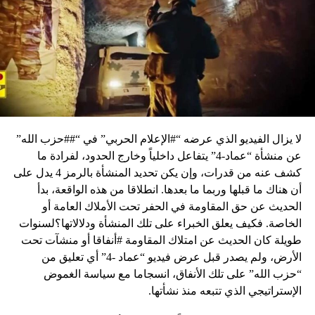
لا يزال الفيديو الذي عرضه “#الإعلام الحربي” في “##حزب الله”
عن منشأة “عماد-4” يتفاعل داخلياً وخارج الحدود، لفرادة ما
كشف عنه من قدرات، وإن يكن تحديد المنشأة بالرمز 4 يدل على
أن هناك ما قبلها وربما ما بعدها. انطلاقا من هذه الواقعة، بدأ
الحديث عن حق المقاومة في الحفر تحت الأملاك العامة أو
الخاصة. فكيف يعلق الخبراء على تلك المنشأة ودلالاتها؟لسنوات
طويلة كان الحديث عن امتلاك المقاومة #أنفاقا أو منشآت تحت
الأرض، ولم يصدر قبل عرض فيديو “عماد -4” أي تعليق من
“حزب الله” على تلك الأنفاق، انسجاما مع سياسة الغموض
الإستراتيجي الذي تتبعه منذ نشأتها.