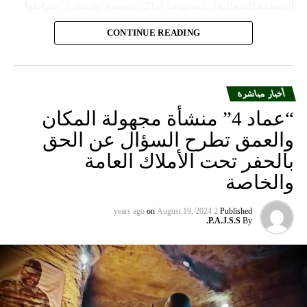
المنطقة الشمالية)، مُستهدفةً أماكن تموضع واستقرار ضباطها
وجنودها وأصابت أهدافها بدقة وأوقعت فيهم عدداً من القتلى
CONTINUE READING
والجرحى”.
أخبار مباشرة
“عماد 4” منشأة مجهولة المكان
والعمق تطرح السؤال عن الحق
بالحفر تحت الأملاك العامة
والخاصة
on
August 19, 2024
2 years ago
Published
P.A.J.S.S.
By