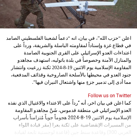
اعلن “حزب الله”، في بيان، انه “دعماً لشعبنا الفلسطيني الصامد
في قطاع غزة وإسناداً لمقاومته الباسلة ‌‏‌‏‌والشريفة، ورداً على
اعتداءات العدو الإسرائيلي على القرى الجنوبية الصامدة
والمنازل الآمنة وخصوصاً في بلدة باتوليه، استهدف مجاهدو
المقاومة الإسلامية يوم الاثنين 19-8-2024 ثكنة زرعيت وانتشار
جنود العدو في محيطها بالأسلحة الصاروخية وقذائف المدفعية،
مما أدى إلى تدمير جزءٍ منها واشتعال النيران فيها”.
Follow us on Twitter
كما اعلن في بيان اخر، أنه “رداً على الاعتداء والاغتيال الذي نفذه
العدو الإسرائيلي في منطقة قدموس، شَنَّ مجاهدو المقاومة
الإسلامية يوم الاثنين 19-8-2024 هجوماً جوياً مُتزامناً بأسراب
من المسيرات الإنقضاضية على ثكنة يعرا (مقر قيادة اللواء
الغربي 300) وقاعدة سنط جين (قاعدة لوجستية تابعة لقيادة