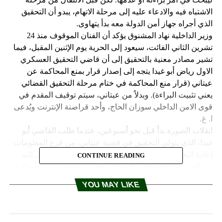
الاشتباه فيه والادعاء عليه إلى مرحلة الاتهام، يبدو أن التحقيق
الذي أجراه جهاز أمن الدولة معه بدأ يتهاوى.
وزير الداخلية نهاد المشنوق يؤكد أن الفنان الموقوف منذ 24
تشرين الثاني الفائت، سيعود إلى الحرية يوم الإثنين المقبل، فيما
تشير مصادر معنية بالتحقيق إلى أن قاضي التحقيق العسكري
الاول رياض أبو غيدا يتجه إلى إصدار قرار بمنع المحاكمة عن
عيتاني (قرار منع المحاكمة في ختام مرحلة التحقيق القضائي
يعني تثبيت البراءة). وبدلاً من عيتاني، سيتم توقيف المقدم في
قوى الامن الداخلي سوزان الحاج، وأحد قراصنة الإنترنت ويُدعى
ا. غ.
انقلاب الصورة بدأ قبل نحو أسبوعين، عندما طلب القاضي أبو
غيدا، الذي يتولى التحقيق في قضية عيتاني، من فرع المعلومات
إعادة التحقيق في القضية، “لوجود ثغر في الملف المحال إليه
CONTINUE READING
من المديرية العامة لأمن الدولة”، بحسب مصادر أمنية وقضائية.
وتشير مصادر معنية إلى أن من طلب من أبو غيدا القيام بهذا
YOU MAY LIKE
الإجراء هما رئيس الحكومة سعد الحريري والوزير نهاد المشنوق.
بدأ فرع المعلومات، بحسب مصادر وزارية، التدقيق في ملف
التحقيق من زاوية تحديد شخصية المرأة التي ورد في ملف