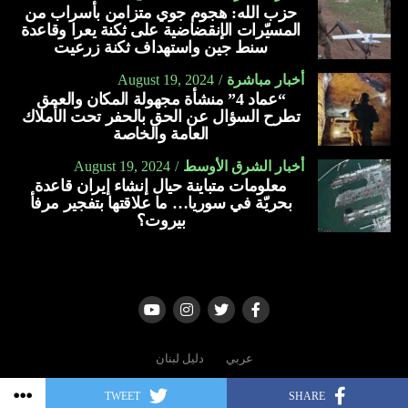
حزب الله: هجوم جوي متزامن بأسراب من
المسيّرات الإنقضاضية على ثكنة يعرا وقاعدة
سنط جين واستهداف ثكنة زرعيت
أخبار مباشرة
August 19, 2024
“عماد 4” منشأة مجهولة المكان والعمق
تطرح السؤال عن الحق بالحفر تحت الأملاك
العامة والخاصة
أخبار الشرق الأوسط
August 19, 2024
معلومات متباينة حيال إنشاء إيران قاعدة
بحريّة في سوريا… ما علاقتها بتفجير مرفأ
بيروت؟
عربي
دليل لبنان
TWEET
SHARE