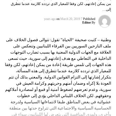
من يمكن إعادتهم، لكن وفقا للمعيار الذي تردده كلازمة عندما تتطرق
إلى…
on
March 20, 2019
7 years ago
Published
Editor
By
وطنية – كتبت صحيفة “الحياة” تقول: تتوالى فصول الخلاف على
ملف النازحين السوريين بين الفرقاء اللبنانيين وتنعكس على
العلاقة مع الجهات الدولية المعنية بها بسبب تضارب التوجهات
الداخلية في التعاطي مع هدف إعادتهم إلى سورية، حيث تسعى
هذه الجهات إلى تلمس طريقة إعادة من يمكن إعادتهم، لكن وفقا
للمعيار الذي تردده كلازمة عندما تتطرق إلى هذه المسألة،
بتكرار إشارتها إلى التزام القوانين الدولية. والمعني بذلك أن تتم
العودة بلا إكراه وضمان أمنهم وحريتهم وكرامة العيش في
سورية، وعدم تعرضهم لضغوط أمنية أو قمع أو لمصادرة أملاكهم
وحقوقهم. لكن الخلاف اللبناني الداخلي يؤدي إلى خطوات
عشوائية في بعض المناطق طبقا لانتماءاتها السياسية ولدرجة
الحساسية السياسية والاجتماعية التي تتراوح حدتها بين منطقة
وأخرى، ولمدى المنافسة التي يتعرض لها اللبنانيون سواء في