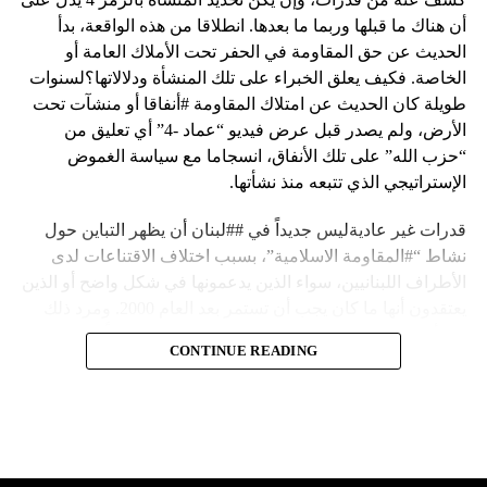
أن هناك ما قبلها وربما ما بعدها. انطلاقا من هذه الواقعة، بدأ
الحديث عن حق المقاومة في الحفر تحت الأملاك العامة أو
الخاصة. فكيف يعلق الخبراء على تلك المنشأة ودلالاتها؟لسنوات
طويلة كان الحديث عن امتلاك المقاومة #أنفاقا أو منشآت تحت
الأرض، ولم يصدر قبل عرض فيديو “عماد -4” أي تعليق من
“حزب الله” على تلك الأنفاق، انسجاما مع سياسة الغموض
الإستراتيجي الذي تتبعه منذ نشأتها.
قدرات غير عاديةليس جديداً في ##لبنان أن يظهر التباين حول
نشاط “#المقاومة الاسلامية”، بسبب اختلاف الاقتناعات لدى
الأطراف اللبنانيين، سواء الذين يدعمونها في شكل واضح أو الذين
يعتقدون أنها ما كان يجب أن تستمر بعد العام 2000. ومرد ذلك
إلى أن المقاومة ضد الاحتلال الإسرائيلي لم تكن يوماً محط
CONTINUE READING
إجماع داخلي، وإن كانت القوى اللبنانية المؤمنة بالصراع ضد
العدو الإسرائيلي لم تبدل في مواقفها.لكن التباين يصل إلى حدود
تخطت دور المقاومة، وهناك من يعترض على إقامة “حزب الله”
منشآت تحت الأرض، ويسأل عن تطبيق القانون اللبناني في
استغلال باطن الأرض.