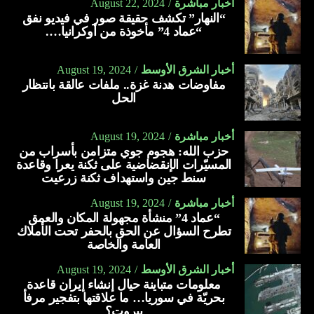
أخبار مباشرة
August 22, 2024
“النهار” تكشف حقيقة صور في فيديو نفق
“عماد 4” مأخوذة من أوكرانيا….
أخبار الشرق الأوسط
August 19, 2024
مفاوضات هدنة غزة.. ملفات عالقة بانتظار
الحل
أخبار مباشرة
August 19, 2024
حزب الله: هجوم جوي متزامن بأسراب من
المسيّرات الإنقضاضية على ثكنة يعرا وقاعدة
سنط جين واستهداف ثكنة زرعيت
أخبار مباشرة
August 19, 2024
“عماد 4” منشأة مجهولة المكان والعمق
تطرح السؤال عن الحق بالحفر تحت الأملاك
العامة والخاصة
أخبار الشرق الأوسط
August 19, 2024
معلومات متباينة حيال إنشاء إيران قاعدة
بحريّة في سوريا… ما علاقتها بتفجير مرفأ
بيروت؟