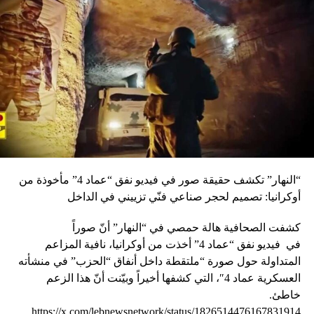
يرتبط بالوضعين الميداني والسياسي في سورية، وبالمجتمع
الدولي الذي يفترض أن يمول ذلك، وأن على القوى التي تريد
تسريع العودة الكف عن جعل هذا الملف خلافيا يلهي الدولة عن
الهدف الحقيقي، لأن استمرار التخبط بين رأيين، يشل قدرة
الدولة على التحرك نحو هذا الهدف. ويشير المصدر الوزاري نفسه
إلى أن من الخطوات العشوائية التي تتخذ قيام بلدات وقرى
بتفكيك مخيمات للنازحين، مستعينة بقوى أمنية محلية، بحيث
ينتقل هؤلاء النازحين إلى مناطق أخرى، فلا تعلم الدولة اللبنانية
وأجهزتها وجهتهم وفي أي مناطق باتوا، حتى تتمكن من متابعة
وضعهم، لا سيما على الصعيد الأمني. وتشير إلى أن هذا الأمر
حصل في منطقة البترون في الأيام القليلة الماضية، وتحديداً في
“النهار” تكشف حقيقة صور في فيديو نفق “عماد 4” مأخوذة من
بلدة كبا، على أن يتم إخلاء نازحين يقطنون في 3 بلدات بترونية
أوكرانيا: تصميم لحجر صناعي فنّي تزييني في الداخل
أخرى نهاية هذا الأسبوع أيضاً، لأن المواطنين اللبنانيين في هذه
القرى يشكون من وجودهم. ويعتقد المصدر الوزاري أنه إذا كان
كشفت الصحافية هالة حمصي في “النهار” أنّ صوراً
مفهوما أن أهالي هذه القرى لم يعودوا قادرين على احتمال
في
فيديو
نفق “عماد 4” أخذت من أوكرانيا، نافية المزاعم
النزوح، فإن انتقال النازحين من دون تأمين أماكن بديلة لهم يخلق
المتداولة حول صورة “ملتقطة داخل أنفاق “الحزب” في منشأته
مشكلة أخرى حول الوجهة التي سلكوها، وهذا يزيد من فوضى
العسكرية عماد 4″، التي كشفها أخيراً وبيّنت أنّ هذا الزعم
انتشارهم الذي حصل في البلد منذ بداية تهجيرهم، نتيجة عدم
خاطئ.
تنظيم وجودهم في أماكن محصورة، ما فاقم أضرار عشوائية هذا
https://x.com/lebnewsnetwork/status/1826514476167831914