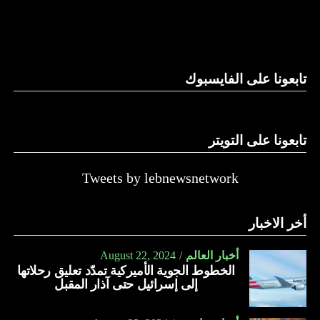
والحال أن القانون اللبناني لا يطبق على الأملاك البحرية والنهرية
وغيرها، على الرغم من الإجماع اللبناني على ضرورة استعادة
الدولة…
تابعونا على الفايسبوك
النهار
تابعونا على التويتر
Tweets by lebnewsnetwork
أخر الاخبار
أخبار العالم
August 22, 2024
الخطوط الجوية الأميركية تمدّد تعليق رحلاتها
إلى إسرائيل حتى آذار المقبل