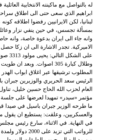
له بالتواصل مع ماكينته الانتخابية العائلي
ابراهيم الذي سعى حتى الى اطلاق سراح
لبنانيا، لكن الايرانيين رفضوا اطلاقه كونه
بمسألة تجسس، في حين ينفي نزار وعائلت
وانه جاء الى ايران بدعوة خاصة، وانه ح
وطلال كبارة 305 اصوات. وبعد
المطلوب ترشيقها عبر اغلاق ابواب الهدر 
الرئيس سعد الحريري والوزيرين جبران ب
العام لحزب الله الحاج حسين خليل، تناول 
مؤتمر «سيدر» تمهيدا لعرضها على جلسة 
ما طرحه الوزير جبران باسيل في صيدا قب
والعسكريين، وعلقت: يستطيع ان يقول ما
للرواتب التي تزيد
من مد اليد الى جيوب الطبقات الوسطى وم