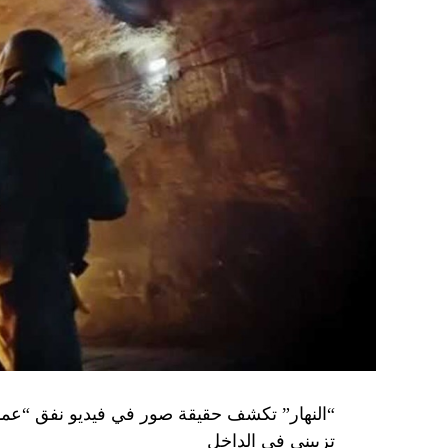
تزييني في الداخل