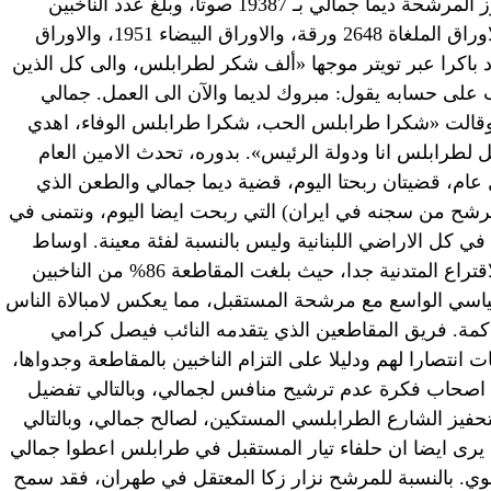
لانتخابات طرابلس على الشكل التالي: فوز المرشحة ديما جمالي بـ 19387 صوتا، وبلغ عدد الناخبين
241534، وعدد المقترعين 32963، وعدد الاوراق الملغاة 2648 ورقة، والاوراق البيضاء 1951، والاوراق
حريري غرد باكرا عبر تويتر موجها «ألف شكر لطرابلس، والى كل الذين
 على حسابه يقول: مبروك لديما والآن الى العمل. جمالي
وقالت «شكرا طرابلس الحب، شكرا طرابلس الوفاء، اهدي
ل لطرابلس انا ودولة الرئيس». بدوره، تحدث الامين العام
 عام، قضيتان ربحتا اليوم، قضية ديما جمالي والطعن الذي
ي ترشح من سجنه في ايران) التي ربحت ايضا اليوم، ونتمنى في
ة في كل الاراضي اللبنانية وليس بالنسبة لفئة معينة. اوساط
سياسية وديبلوماسية توقفت امام نسبة الاقتراع المتدنية جدا، حيث بلغت المقاطعة 86% من الناخبين
اسي الواسع مع مرشحة المستقبل، مما يعكس لامبالاة الناس
اكمة. فريق المقاطعين الذي يتقدمه النائب فيصل كرامي
ات انتصارا لهم ودليلا على التزام الناخبين بالمقاطعة وجدواها،
ء اصحاب فكرة عدم ترشيح منافس لجمالي، وبالتالي تفضيل
تحفيز الشارع الطرابلسي المستكين، لصالح جمالي، وبالتالي
يرى ايضا ان حلفاء تيار المستقبل في طرابلس اعطوا جمالي
لقوي. بالنسبة للمرشح نزار زكا المعتقل في طهران، فقد سمح