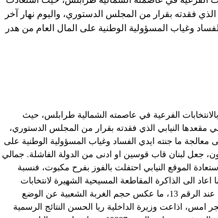
الذي فقدته بقرار من المجلس الدستوري، واليوم نهار آخر
لفساد وغياب المسؤولية الوطنية على المال العام من هدر
بالانتخابات الفرعية في عاصمته الشمالية طرابلس، حيث
ي مقعدها النيابي الذي فقدته بقرار من المجلس الدستوري،
ى معالجة ما جنته ايدي الفساد وغياب المسؤولية الوطنية على
ن، جعل لبنان قاب قوسين او ادنى من الدولة الفاشلة. جمالي
تعادة الموقع النيابي احتفلت بالفوز بفرح مكبوت، فنسبة
تراع بلغت 12.55% فقط، ما اعاد الى الذاكرة المقاطعة المسيحية الشهيرة لانتخابات
1992 يومها توقف عداد المشاركة الشعبية عند الرقم 13، ما عكس حجم الغربة الشعبية عن الوضع
 امس، اذاعت وزيرة الداخلية ريا الحسن النتائج الرسمية