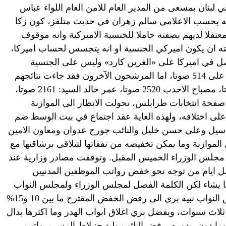
ة في لبنان بمسعى من المدير العام للامن العام اللواء عباس
ه بحسب الاعلامي سالم زهران في حديث متلفز، كون زكا
 معتقلا لديهم بصفته حاملا للجنسية الاميركية وانه موقوف
ه ان يكون اميركي الجنسية او انه يتجسس لحساب اميركا،
اصل في اميركا على «الغرين كارد» وليس على الجنسية
الاميركية. تجدر الاشارة الى ان زكا حصل على 514 صوتا، اما المرشحون الآخرون فقد جاءت نتائجهم
على الشكل التالي: يحيى مولود 3313 صوتا، مصباح الاحدب 2520 صوتا، عمر خالد السيد: 2161 صوتا،
 ان طويت صفحة انتخابات طرابلس، تحولت الانظار الى الموازنة
على اختلافه، ولهذه الغاية عقد اجتماع في بيت الوسط ضم
اسيل وعلي حسن خليل والنائب جورج عدوان ومعاون الامين
الموازنة وما يمكن تخفيضه من نفقاتها لتتلاقى برشاقتها مع
مجلس الوزراء الخميس المقبل. وتوقفت مصادر وزارية عند
ل ايام من توجه نحو خفض رواتب الموظفين المدنيين
 يشاء لكن الكلمة الفصل لمجلس الوزراء ولمجلس النواب
في النهاية. في الاثناء، سارع رئيس مجلس النواب نبيه بري الى رفض الخفض المقترح ما بين 10 و15%
 على 2000 دولار ولمدة ثلاث سنوات، ويفضل بري اغلاق ابواب الهدر وما اكثرها بدال
ا دون. بدوره، رفض النائب وليد جنبلاط المس برواتب