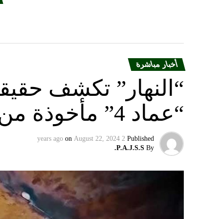
أخبار مباشرة
“النهار” تكشف حقيق
“عماد 4” مأخوذة من أوكرانيا….
on
August 22, 2024
2 years ago
Published
P.A.J.S.S.
By