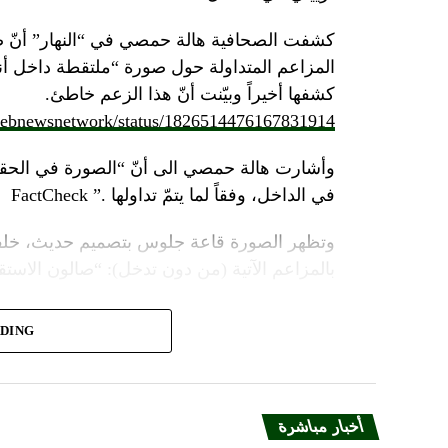
كشفت الصحافية هالة حمصي في “النهار” أنّ 
كشفها أخيراً وبيّنت أنّ هذا الزعم خاطئ.
/lebnewsnetwork/status/1826514476167831914
وأشارت هالة حمصي الى أنّ “الصورة في الحقي
في الداخل، وفقاً لما يتمّ تداولها .” FactCheck
وتظهر الصورة قاعة جلوس بتصميم حديث، خلفه
بالمزاعم الآتية (من دون تدخل): “صالون الاستقبا
ADING
مؤثرات صوتيّة وضوئيّة، يظهر منشأة عسكرية مح
ضخمة، على وقع تصريحات لأمينه العام حسن نصر
أضافت “النهار”: “ويظهر مقطع
الفيديو
، وهو بع
أخبار مباشرة
الدقي