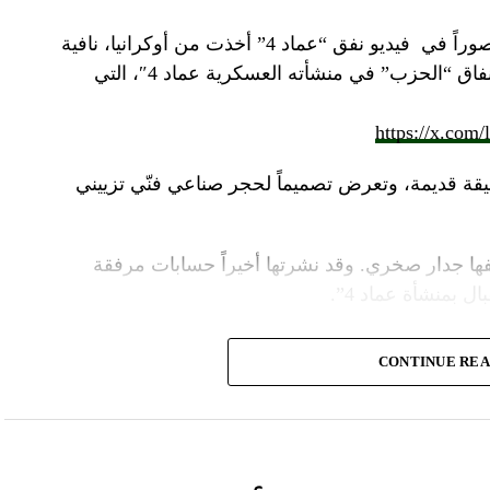
صوراً في
فيديو
نفق “عماد 4” أخذت من أوكرانيا، نافية
المزاعم المتداولة حول صورة “ملتقطة داخل أنفاق “الحزب” في منشأته العسكرية عماد 4″، التي
https://x.com
قة قديمة، وتعرض تصميماً لحجر صناعي فنّي تزييني
ا جدار صخري. وقد نشرتها أخيراً حسابات مرفقة
ل بمنشأة عماد 4”.
وأشارت “النهار” الى أنّ “انتشار الصورة جاء في وقت نشر “الحزب”، الجمعة 16 آب 2024، فيديو مع
CONTINUE RE
صّنة تتحرّك فيها آليات محمّلة بالصواريخ ضمن أنفاق
الله يهددّ فيها إسرائيل”.
نوان “جبالنا خزائننا”، على مدى أربع دقائق ونصف
قة منشأة عسكرية تحمل اسم “عماد 4″، نسبة الى القائد العسكري في “الحزب” عماد مغنية الذي