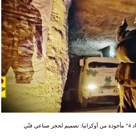
“النهار” تكشف حقيقة صور في فيديو نفق “عماد 4” مأخوذة من أوكرانيا: تصميم لحجر صناعي فنّي