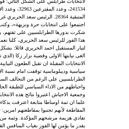
المتبقية 28364. الرئيس سعد ال
اجتمعوا على انتخابات حرة ونزيهة»، وكتب
شكرت بدورها الطرابلسيين على ثقتهم، 
هذا الفوز للرئيس سعد الحريري، كلنا نعم
لتيار المستقبل احمد الحريري قائلا: بشكل
الغى نيابتها الاولى وقضية نزار زكا (الذ
الانتخابات المقبلة ان تقبل الطعون النيابي
الطرابلسيين على الرغم من التحالف السي
واحباطهم من الاداء السياسي للطبقة الح
وجمعية الاحباش اعتبروا نتائج هذه الانتخاب
علما ان ثمة اوساطا متابعة اعترفت بذكا
المقاطعة لأنهم تجنبوا بمقاطعتهم امرين: 
تفادي هزيمة مرشحهم المؤكدة. وثمة من 
بقدر ما يؤمن لها الفوز بغياب المنافس ا