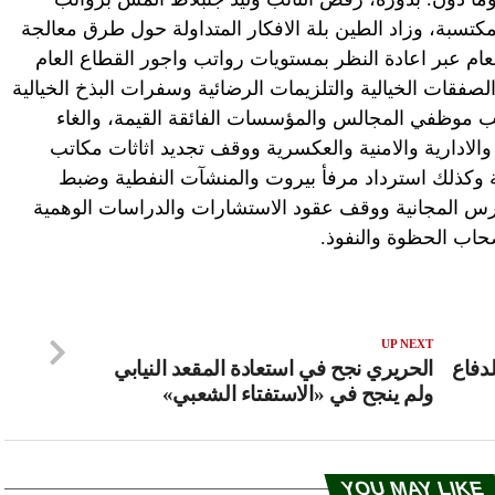
كتسبة، وزاد الطين بلة الافكار المتداولة حول طرق معالجة
عام عبر اعادة النظر بمستويات رواتب واجور القطاع العام
صفقات الخيالية والتلزيمات الرضائية وسفرات البذخ الخيالية
تب موظفي المجالس والمؤسسات الفائقة القيمة، والغاء
ادارية والامنية والعكسرية ووقف تجديد اثاثات مكاتب
ة وكذلك استرداد مرفأ بيروت والمنشآت النفطية وضبط
دارس المجانية ووقف عقود الاستشارات والدراسات الوهمية
صحاب الحظوة والنفوذ.
UP NEXT
لدفاع
الحريري نجح في استعادة المقعد النيابي
ولم ينجح في «الاستفتاء الشعبي»
YOU MAY LIKE