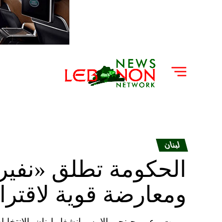
لبنان
الحكومة تطلق «نفير»
ومعارضة قوية لاقتر
بيروت ـ عمر حبنجر بالامس انشغل لبنان بالانتخ