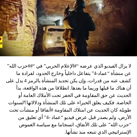
لا يزال الفيديو الذي عرضه “#الإعلام الحربي” في “##حزب الله”
عن منشأة “عماد-4” يتفاعل داخلياً وخارج الحدود، لفرادة ما
كشف عنه من قدرات، وإن يكن تحديد المنشأة بالرمز 4 يدل على
أن هناك ما قبلها وربما ما بعدها. انطلاقا من هذه الواقعة، بدأ
الحديث عن حق المقاومة في الحفر تحت الأملاك العامة أو
الخاصة. فكيف يعلق الخبراء على تلك المنشأة ودلالاتها؟لسنوات
طويلة كان الحديث عن امتلاك المقاومة #أنفاقا أو منشآت تحت
الأرض، ولم يصدر قبل عرض فيديو “عماد -4” أي تعليق من
“حزب الله” على تلك الأنفاق، انسجاما مع سياسة الغموض
الإستراتيجي الذي تتبعه منذ نشأتها.