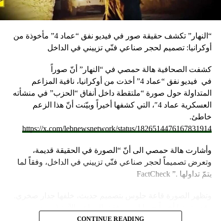
“النهار” تكشف حقيقة صور في فيديو نفق “عماد 4” مأخوذة من
أوكرانيا: تصميم لحجر صناعي فنّي تزييني في الداخل
كشفت الصحافية هالة حمصي في “النهار” أنّ صوراً
في
فيديو
نفق “عماد 4” أخذت من أوكرانيا، نافية المزاعم
المتداولة حول صورة “ملتقطة داخل أنفاق “الحزب” في منشأته
العسكرية عماد 4″، التي كشفها أخيراً وبيّنت أنّ هذا الزعم
خاطئ.
https://x.com/lebnewsnetwork/status/1826514476167831914
وأشارت هالة حمصي الى أنّ “الصورة في الحقيقة قديمة،
وتعرض تصميماً لحجر صناعي فنّي تزييني في الداخل، وفقاً لما
يتمّ تداولها .” FactCheck
وتظهر الصورة قاعة جلوس بتصميم حديث، خلفها جدار صخري.
وقد نشرتها أخيراً حسابات مرفقة بالمزاعم الآتية (من دون
تدخل): “صالون الاستقبال بمنشأة عماد 4”.
CONTINUE READING