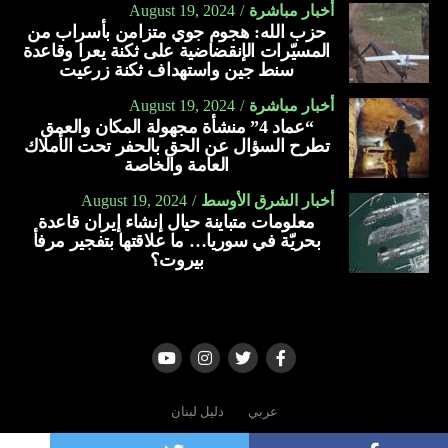
أخبار مباشرة
August 19, 2024
حزب الله: هجوم جوي متزامن بأسراب من
المسيّرات الإنقضاضية على ثكنة يعرا وقاعدة
سنط جين واستهداف ثكنة زرعيت
أخبار مباشرة
August 19, 2024
“عماد 4” منشأة مجهولة المكان والعمق
تطرح السؤال عن الحق بالحفر تحت الأملاك
العامة والخاصة
أخبار الشرق الأوسط
August 19, 2024
معلومات متباينة حيال إنشاء إيران قاعدة
بحريّة في سوريا… ما علاقتها بتفجير مرفأ
بيروت؟
عربي
دليل لبنان