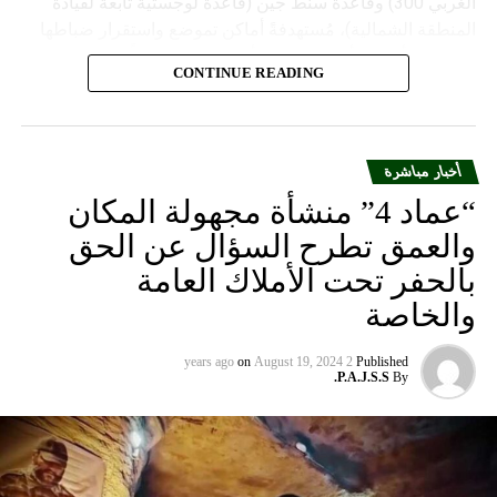
الغربي 300) وقاعدة سنط جين (قاعدة لوجستية تابعة لقيادة
المنطقة الشمالية)، مُستهدفةً أماكن تموضع واستقرار ضباطها
وجنودها وأصابت أهدافها بدقة وأوقعت فيهم عدداً من القتلى
CONTINUE READING
والجرحى”.
أخبار مباشرة
“عماد 4” منشأة مجهولة المكان
والعمق تطرح السؤال عن الحق
بالحفر تحت الأملاك العامة
والخاصة
on
August 19, 2024
2 years ago
Published
P.A.J.S.S.
By