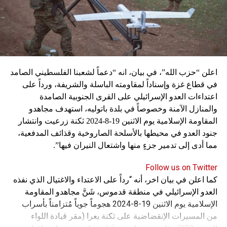
اعلن “حزب الله”، في بيان، انه “دعماً لشعبنا الفلسطيني الصامد
في قطاع غزة وإسناداً لمقاومته الباسلة ‌‏‌‏‌والشريفة، ورداً على
اعتداءات العدو الإسرائيلي على القرى الجنوبية الصامدة
والمنازل الآمنة وخصوصاً في بلدة باتوليه، استهدف مجاهدو
المقاومة الإسلامية يوم الاثنين 19-8-2024 ثكنة زرعيت وانتشار
جنود العدو في محيطها بالأسلحة الصاروخية وقذائف المدفعية،
مما أدى إلى تدمير جزءٍ منها واشتعال النيران فيها”.
Follow us on Twitter
كما اعلن في بيان اخر، أنه “رداً على الاعتداء والاغتيال الذي نفذه
العدو الإسرائيلي في منطقة قدموس، شَنَّ مجاهدو المقاومة
الإسلامية يوم الاثنين 19-8-2024 هجوماً جوياً مُتزامناً بأسراب
من المسيرات الإنقضاضية على ثكنة يعرا (مقر قيادة اللواء