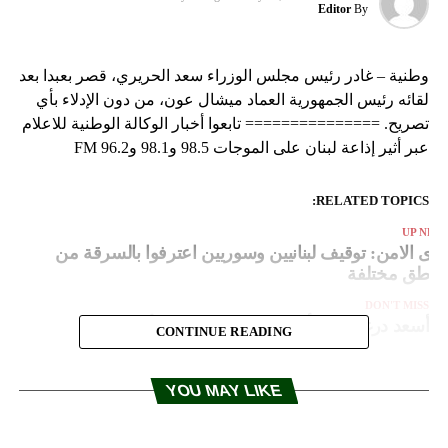
Editor
By
وطنية – غادر رئيس مجلس الوزراء سعد الحريري، قصر بعبدا بعد
لقائه رئيس الجمهورية العماد ميشال عون، من دون الإدلاء بأي
تصريح. =============== تابعوا أخبار الوكالة الوطنية للاعلام
عبر أثير إذاعة لبنان على الموجات 98.5 و98.1 و96.2 FM
RELATED TOPICS:
UP NEX
وى الامن: توقيف لبنانيين وسوريين اعترفوا بالسرقة من
ناطق مختلفة
DON'T MISS
أسعد درغام لـ «الأنباء»: التيار الحر يدعم أرسلان
CONTINUE READING
YOU MAY LIKE