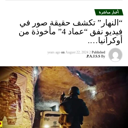
أخبار مباشرة
“النهار” تكشف حقيقة صور في
فيديو نفق “عماد 4” مأخوذة من
أوكرانيا….
on
August 22, 2024
2 years ago
Published
P.A.J.S.S.
By