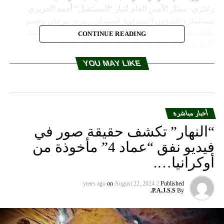
CONTINUE READING
YOU MAY LIKE
أخبار مباشرة
“النهار” تكشف حقيقة صور في
فيديو نفق “عماد 4” مأخوذة من
أوكرانيا….
on
August 22, 2024
2 years ago
Published
P.A.J.S.S.
By