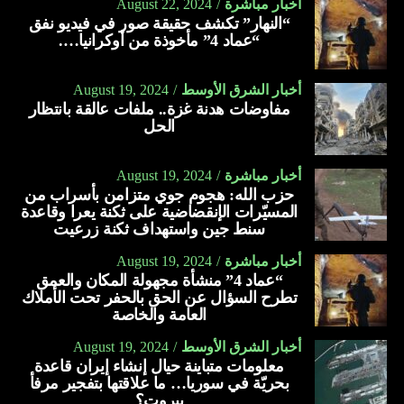
أخبار مباشرة
August 22, 2024
“النهار” تكشف حقيقة صور في فيديو نفق
“عماد 4” مأخوذة من أوكرانيا….
أخبار الشرق الأوسط
August 19, 2024
مفاوضات هدنة غزة.. ملفات عالقة بانتظار
الحل
أخبار مباشرة
August 19, 2024
حزب الله: هجوم جوي متزامن بأسراب من
المسيّرات الإنقضاضية على ثكنة يعرا وقاعدة
سنط جين واستهداف ثكنة زرعيت
أخبار مباشرة
August 19, 2024
“عماد 4” منشأة مجهولة المكان والعمق
تطرح السؤال عن الحق بالحفر تحت الأملاك
العامة والخاصة
أخبار الشرق الأوسط
August 19, 2024
معلومات متباينة حيال إنشاء إيران قاعدة
بحريّة في سوريا… ما علاقتها بتفجير مرفأ
بيروت؟
RELATED TOPICS: