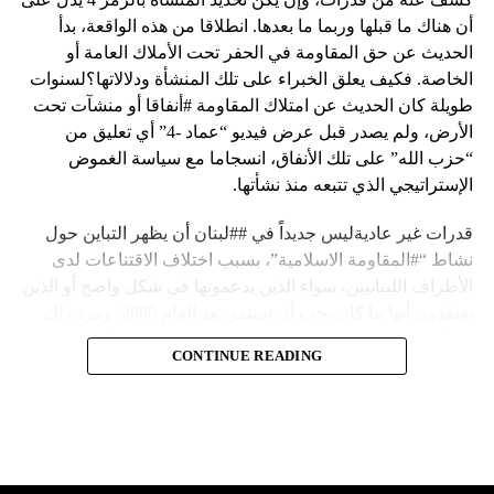
أن هناك ما قبلها وربما ما بعدها. انطلاقا من هذه الواقعة، بدأ
الحديث عن حق المقاومة في الحفر تحت الأملاك العامة أو
الخاصة. فكيف يعلق الخبراء على تلك المنشأة ودلالاتها؟لسنوات
طويلة كان الحديث عن امتلاك المقاومة #أنفاقا أو منشآت تحت
الأرض، ولم يصدر قبل عرض فيديو “عماد -4” أي تعليق من
“حزب الله” على تلك الأنفاق، انسجاما مع سياسة الغموض
الإستراتيجي الذي تتبعه منذ نشأتها.
قدرات غير عاديةليس جديداً في ##لبنان أن يظهر التباين حول
نشاط “#المقاومة الاسلامية”، بسبب اختلاف الاقتناعات لدى
الأطراف اللبنانيين، سواء الذين يدعمونها في شكل واضح أو الذين
يعتقدون أنها ما كان يجب أن تستمر بعد العام 2000. ومرد ذلك
إلى أن المقاومة ضد الاحتلال الإسرائيلي لم تكن يوماً محط
CONTINUE READING
إجماع داخلي، وإن كانت القوى اللبنانية المؤمنة بالصراع ضد
العدو الإسرائيلي لم تبدل في مواقفها.لكن التباين يصل إلى حدود
تخطت دور المقاومة، وهناك من يعترض على إقامة “حزب الله”
منشآت تحت الأرض، ويسأل عن تطبيق القانون اللبناني في
استغلال باطن الأرض.