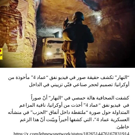
“النهار” تكشف حقيقة صور في فيديو نفق “عماد 4” مأخوذة من
أوكرانيا: تصميم لحجر صناعي فنّي تزييني في الداخل
كشفت الصحافية هالة حمصي في “النهار” أنّ صوراً
في
فيديو
نفق “عماد 4” أخذت من أوكرانيا، نافية المزاعم
المتداولة حول صورة “ملتقطة داخل أنفاق “الحزب” في منشأته
العسكرية عماد 4″، التي كشفها أخيراً وبيّنت أنّ هذا الزعم
خاطئ.
https://x.com/lebnewsnetwork/status/1826514476167831914