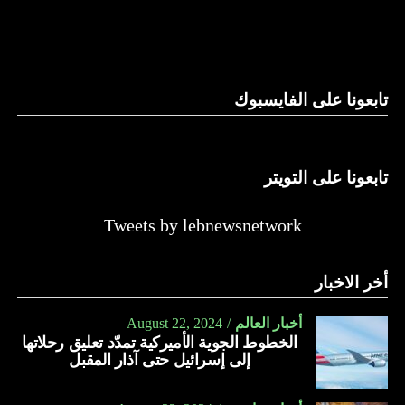
والحال أن القانون اللبناني لا يطبق على الأملاك البحرية والنهرية
وغيرها، على الرغم من الإجماع اللبناني على ضرورة استعادة
الدولة…
تابعونا على الفايسبوك
النهار
تابعونا على التويتر
Tweets by lebnewsnetwork
أخر الاخبار
أخبار العالم
August 22, 2024
الخطوط الجوية الأميركية تمدّد تعليق رحلاتها
إلى إسرائيل حتى آذار المقبل