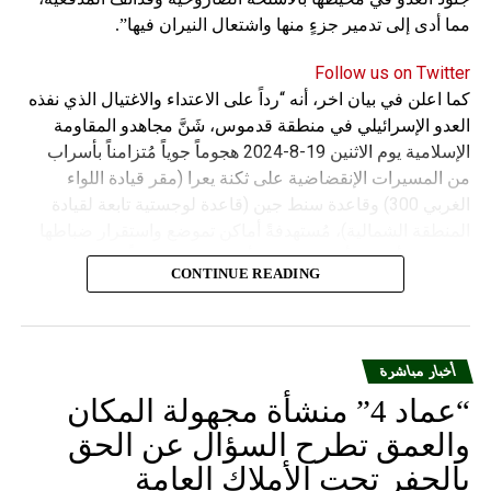
مما أدى إلى تدمير جزءٍ منها واشتعال النيران فيها”.
Follow us on Twitter
كما اعلن في بيان اخر، أنه “رداً على الاعتداء والاغتيال الذي نفذه
العدو الإسرائيلي في منطقة قدموس، شَنَّ مجاهدو المقاومة
الإسلامية يوم الاثنين 19-8-2024 هجوماً جوياً مُتزامناً بأسراب
من المسيرات الإنقضاضية على ثكنة يعرا (مقر قيادة اللواء
الغربي 300) وقاعدة سنط جين (قاعدة لوجستية تابعة لقيادة
المنطقة الشمالية)، مُستهدفةً أماكن تموضع واستقرار ضباطها
وجنودها وأصابت أهدافها بدقة وأوقعت فيهم عدداً من القتلى
CONTINUE READING
والجرحى”.
أخبار مباشرة
“عماد 4” منشأة مجهولة المكان
والعمق تطرح السؤال عن الحق
بالحفر تحت الأملاك العامة