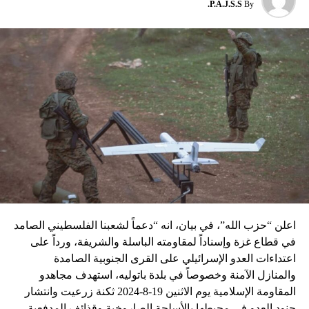
P.A.J.S.S.
By
نسبه الحزب الى إسرائيل”.
اعلن “حزب الله”، في بيان، انه “دعماً لشعبنا الفلسطيني الصامد
في قطاع غزة وإسناداً لمقاومته الباسلة ‌‏‌‏‌والشريفة، ورداً على
اعتداءات العدو الإسرائيلي على القرى الجنوبية الصامدة
والمنازل الآمنة وخصوصاً في بلدة باتوليه، استهدف مجاهدو
المقاومة الإسلامية يوم الاثنين 19-8-2024 ثكنة زرعيت وانتشار
جنود العدو في محيطها بالأسلحة الصاروخية وقذائف المدفعية،