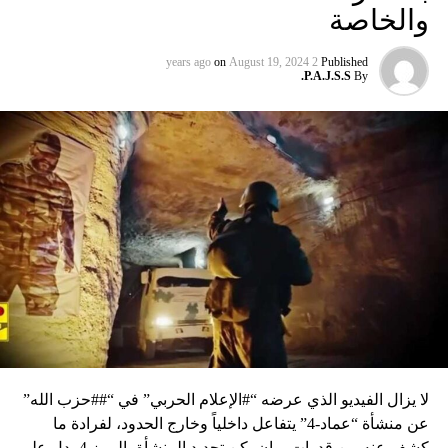
والخاصة
on
August 19, 2024
2 years ago
Published
P.A.J.S.S.
By
لا يزال الفيديو الذي عرضه “#الإعلام الحربي” في “##حزب الله”
عن منشأة “عماد-4” يتفاعل داخلياً وخارج الحدود، لفرادة ما
كشف عنه من قدرات، وإن يكن تحديد المنشأة بالرمز 4 يدل على