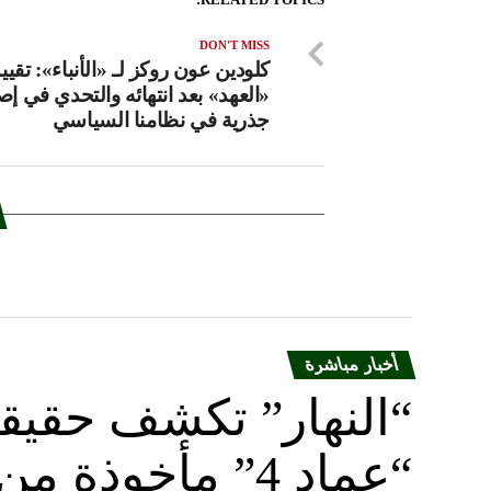
RELATED TOPICS:
DON'T MISS
كلودين عون روكز لـ «الأنباء»: تقيي
«العهد» بعد انتهائه والتحدي في إ
جذرية في نظامنا السياسي
أخبار مباشرة
“النهار” تكشف حقيق
“عماد 4” مأخوذة من أوكرانيا….