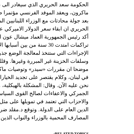
الحكومة سعد الحريري الذي سيغادر الى با
ماكرون، ويعقد الموفد الفرنسي مؤتمرا صح
بعد جولة محادثات مع الوزراء اللبنانيين ال
أكد رئيس الجمهورية العماد ميشال عون ان
تراكمات امتدت 30 سنة من ب
الإجراءات التي ستتخذ لمعالجة الوضع جذ
وسلفات الخزينة غير المبررة وغيرها. وقل
موضحا ان مقررات «سيدر» وتوصيات ماكنز
نحن عليه الآن. وقال: المشكلة بالهيكلية، 
الجمركي والاعفاءات لصالح القوى السياسي
والاحزاب التي تعتمد في تمويلها على مثل 
الدين العام على الدولة. وتوقع د.مقلد ضر
المصارف المحمية بالوزراء والنواب الذين