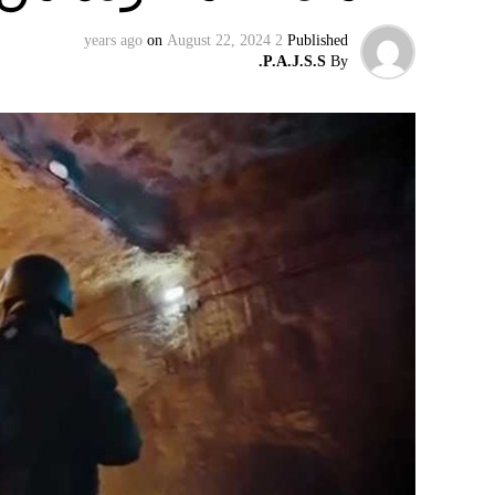
on
August 22, 2024
2 years ago
Published
P.A.J.S.S.
By