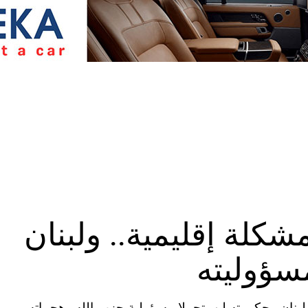
كلة إقليمية.. ولبنان
سؤوليته
بنان وحكومته لن يتحملا مسؤولية حزب الله وهجماته