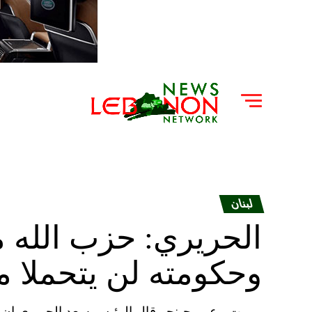
لبنان
الحريري: حزب الله مش
وحكومته لن يتحملا م
بيروت ـ عمر حبنجر قال الرئيس سعد الحريري ان ل