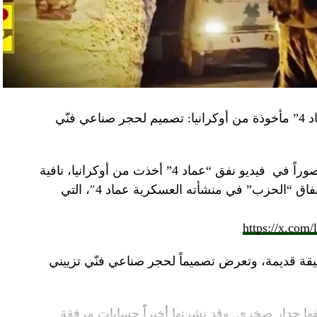
“النهار” تكشف حقيقة صور في فيديو نفق “عماد 4” مأخوذة من أوكرانيا: تصميم لحجر صناعي فنّي
صوراً في
فيديو
نفق “عماد 4” أخذت من أوكرانيا، نافية
المزاعم المتداولة حول صورة “ملتقطة داخل أنفاق “الحزب” في منشأته العسكرية عماد 4″، التي
https://x.com
قة قديمة، وتعرض تصميماً لحجر صناعي فنّي تزييني
ا جدار صخري. وقد نشرتها أخيراً حسابات مرفقة