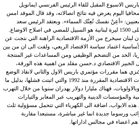
ريس الاسبوع المقبل للقاء الرئيس الفرنسي ايمانويل
افيا اليوم يعرض فيه نتائج اتصالاته، وقد قال الموفد امس
معنيين: «أعِنْ نفسك تُعِنْك السماء». ويعتقد الرئيس سعد
الحريري ان ابقاء سعر الدولار الاميركي على 1500 ليرة لبنانية هو السبيل للمضي في اصلاح الاوضاع.
 لبنان سيخرج من الأزمة الاقتصادية الراهنة التي نتجت عن
ين أسبابها الأساسية اعتماد سياسة الاقتصاد الريعي، ولفت الى ان من بين
ريا، الحد من التضخم الوظيفي ومن المساعدات غير المنتجة
ل الخبير الاقتصادي د.حسن مقلد من اهمية هذه الورقة،
ي هما مقررات مؤتمري باريس الاول والثاني لانقاذ الوضع
في لبنان، وكلام يقتصر على تجديد الخيارات الاقتصادية المقررة منذ 1992 والتي اثبتت فشلها، بدليل ما
وبالاولويات، فهناك مليارا دولار يهدران سنويا من خلال التهرب
ة والمؤسسات الدينية والتهريب عبر المعابر والتيارات
هذه الابواب، اضافة الى الكهرباء التي تتحمل مسؤولية ثلث
ائب ورسوما جديدة انما غير مباشرة، مستبعدا مقاربة
 هم اعضاء في مجالس اداراتها.