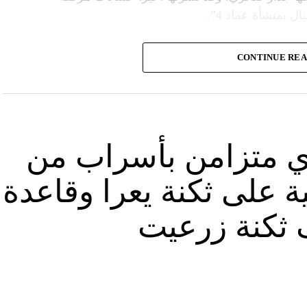
ل بمنشأة عماد 4”.
وأشارت “النهار” الى أنّ “انتشار الصورة جاء في وقت نشر “الحزب”، الجمعة 16 آب 2024، فيديو مع
CONTINUE RE
صّنة تتحرّك فيها آليات محمّلة بالصواريخ ضمن أنفاق
الله يهددّ فيها إسرائيل”.
نوان “جبالنا خزائننا”، على مدى أربع دقائق ونصف
قة منشأة عسكرية تحمل اسم “عماد 4″، نسبة الى القائد العسكري في “الحزب” عماد مغنية الذي
ي متزامن بأسراب من
ة على ثكنة يعرا وقاعدة
ثكنة زرعيت