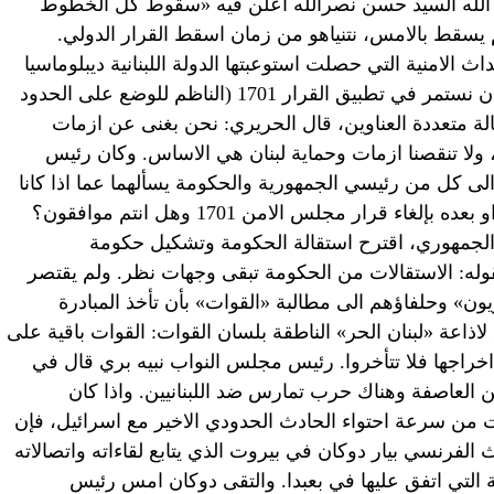
ب الله السيد حسن نصرالله اعلن فيه «سقوط كل الخطوط
 مع اسرائيل» بقوله: القرار 1701 لم يسقط بالامس، نتنياهو من زمان اسقط القرار الدولي.
 الامنية التي حصلت استوعبتها الدولة اللبنانية ديبلوماسيا
والخطوط الحمر لا تزال موجودة والمهم ان نستمر في تطبيق القرار 1701 (الناظم للوضع على الحدود
ركة يوليو 2006). وفي رسالة متعددة العناوين، قال الحريري: نحن بغنى عن ازمات
ولا تنقصنا ازمات وحماية لبنان هي الاساس. وكان رئيس
الى كل من رئيسي الجمهورية والحكومة يسألهما عما اذا كانا
اخذا علما قبل كلام السيد حسن نصرالله او بعده بإلغاء قرار مجلس الامن 1701 وهل انتم موافقون؟
الجمهوري، اقترح استقالة الحكومة وتشكيل حكومة
وله: الاستقالات من الحكومة تبقى وجهات نظر. ولم يقتصر
ون» وحلفاؤهم الى مطالبة «القوات» بأن تأخذ المبادرة
ق لاذاعة «لبنان الحر» الناطقة بلسان القوات: القوات باقية على
راجها فلا تتأخروا. رئيس مجلس النواب نبيه بري قال في
عين العاصفة وهناك حرب تمارس ضد اللبنانيين. واذا كان
ثبت من سرعة احتواء الحادث الحدودي الاخير مع اسرائيل، فإن
لفرنسي بيار دوكان في بيروت الذي يتابع لقاءاته واتصالاته
 التي اتفق عليها في بعبدا. والتقى دوكان امس رئيس