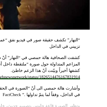
تزييني في الداخل
كشفت الصحافية هالة حمصي في “النهار” أنّ 
كشفها أخيراً وبيّنت أنّ هذا الزعم خاطئ.
/lebnewsnetwork/status/1826514476167831914
وأشارت هالة حمصي الى أنّ “الصورة في الحقي
في الداخل، وفقاً لما يتمّ تداولها .” FactCheck
وتظهر الصورة قاعة جلوس بتصميم حديث، خلفه