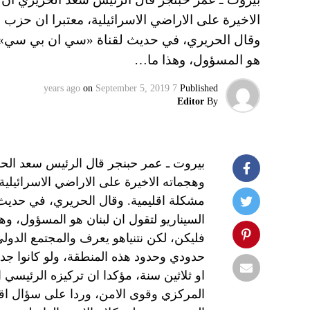
الاخيرة على الاراضي الاسرائيلية، معتبرا ان حزب
وقال الحريري، في حديث لقناة «سي ان بي سي» الام
هو المسؤول، وهذا ما…
on
September 5, 2019
7 years ago
Published
Editor
By
بيروت ـ عمر حبنجر قال الرئيس سعد الحر
وهجماته الاخيرة على الاراضي الاسرائيلي
مشكلة اقليمية. وقال الحريري، في حديث 
السيناريو لتقول ان لبنان هو المسؤول، وهذ
فليكن، لكن نتنياهو يعرف والمجتمع الدول
حدودي وحدود هذه المنطقة، ولو كانوا جد
او ثلاثين سنة، مؤكدا ان تركيزه الرئيسي
المركزي وقوى الامن، وردا على سؤال اق