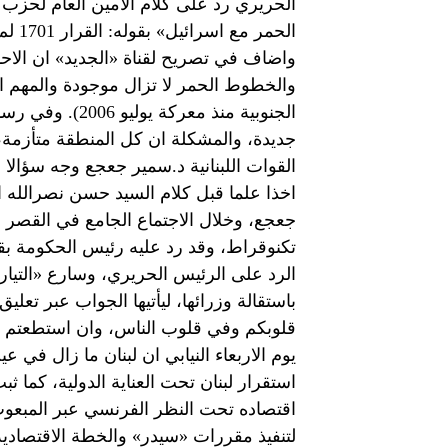
الحريري رد على كلام الامين العام لحز
الحمر
واضاف في تصريح لقناة «الجديد» ان الاحداث
الجنوبية منذ مع
جديدة، والمشكلة ان كل المنطقة متأزمة، 
القوات اللبنانية د.سمير جعجع وجه سؤالا 
جعجع، وخلال الاجتماع الجامع في القصر 
تكنوقراط، وقد رد عليه رئيس الحكومة بق
الرد على الرئيس الحريري، وسارع «التياري
باستقالة وزرائها، ليأتيها الجواب عبر تعلي
قلوبكم وفي قلوب الناس، وان استطعتم اخ
يوم الاربعاء النيابي ان لبنان ما زال في 
استقرار لبنان تحت العناية الدولية، كما 
اقتصاده تحت النظر الفرنسي عبر المبعوث ا
لتنفيذ مقررات «سيدر» والخطة الاقتصادية