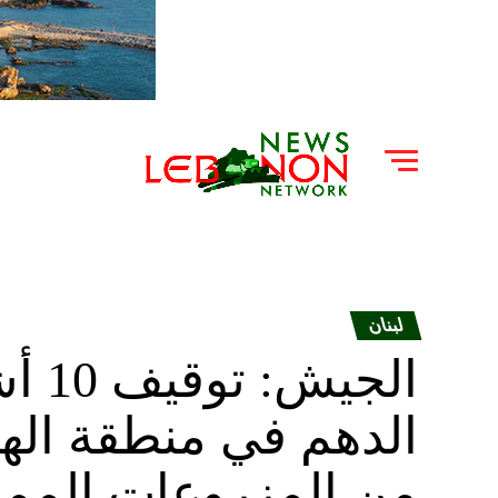
لبنان
الجي
من المزروعات الممن