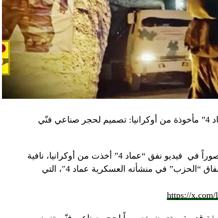
“النهار” تكشف حقيقة صور في فيديو نفق “عماد 4” مأخوذة من أوكرانيا: تصميم لحجر صناعي فنّي
صوراً في
فيديو
نفق “عماد 4” أخذت من أوكرانيا، نافية
المزاعم المتداولة حول صورة “ملتقطة داخل أنفاق “الحزب” في منشأته العسكرية عماد 4″، التي
https://x.com