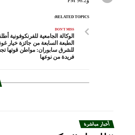
و96.2 FM
RELATED TOPICS:
DON'T MISS
الوكالة الجامعية للفرنكوفونية أط
الطبعة السابعة من جائزة خيار غون
للشرق سابوران: مواطن قوتها تجع
فريدة من نوعها
أخبار مباشرة