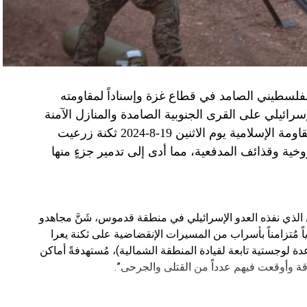
الفلسطيني الصامد في قطاع غزة وإسناداً لمقاومته
الإسرائيلي على القرى الجنوبية الصامدة والمنازل الآمنة
وخصوصاً في بلدة باتوليه، استهدف مجاهدو المقاومة الإسلامية يوم الاثنين 19-8-2024 ثكنة زرعيت
خية وقذائف المدفعية، مما أدى إلى تدمير جزءٍ منها
يال الذي نفذه العدو الإسرائيلي في منطقة قدموس، شَنَّ مجاهدو
ة يوم الاثنين 19-8-2024 هجوماً جوياً مُتزامناً بأسراب من المسيرات الإنقضاضية على ثكنة يعرا
وقاعدة سنط جين (قاعدة لوجستية تابعة لقيادة المنطقة الشمالية)، مُستهدفةً أماكن
ة وأوقعت فيهم عدداً من القتلى والجرحى”.