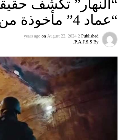
“النهار” تكشف حقيق
“عماد 4” مأخوذة من أوكرانيا….
on
August 22, 2024
2 years ago
Published
P.A.J.S.S.
By