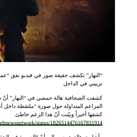
تزييني في الداخل
كشفت الصحافية هالة حمصي في “النهار” أنّ 
كشفها أخيراً وبيّنت أنّ هذا الزعم خاطئ.
/lebnewsnetwork/status/1826514476167831914