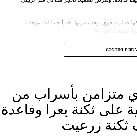
قة قديمة، وتعرض تصميماً لحجر صناعي فنّي تزييني
ا جدار صخري. وقد نشرتها أخيراً حسابات مرفقة
ل بمنشأة عماد 4”.
وأشارت “النهار” الى أنّ “انتشار الصورة جاء في وقت نشر “الحزب”، الجمعة 16 آب 2024، فيديو مع
CONTINUE RE
صّنة تتحرّك فيها آليات محمّلة بالصواريخ ضمن أنفاق
الله يهددّ فيها إسرائيل”.
نوان “جبالنا خزائننا”، على مدى أربع دقائق ونصف
قة منشأة عسكرية تحمل اسم “عماد 4″، نسبة الى القائد العسكري في “الحزب” عماد مغنية الذي
ي متزامن بأسراب من
ة على ثكنة يعرا وقاعدة
ثكنة زرعيت