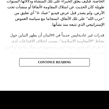
الخاصة. فكيف يعلق الخبراء على تلك المنشأة ودلالاتها؟لسنوات
طويلة كان الحديث عن امتلاك المقاومة #أنفاقا أو منشآت تحت
الأرض، ولم يصدر قبل عرض فيديو “عماد -4” أي تعليق من
“حزب الله” على تلك الأنفاق، انسجاما مع سياسة الغموض
الإستراتيجي الذي تتبعه منذ نشأتها.
قدرات غير عاديةليس جديداً في ##لبنان أن يظهر التباين حول
نشاط “#المقاومة الاسلامية”، بسبب اختلاف الاقتناعات لدى
الأطراف اللبنانيين، سواء الذين يدعمونها في شكل واضح أو الذين
يعتقدون أنها ما كان يجب أن تستمر بعد العام 2000. ومرد ذلك
إلى أن المقاومة ضد الاحتلال الإسرائيلي لم تكن يوماً محط
CONTINUE READING
إجماع داخلي، وإن كانت القوى اللبنانية المؤمنة بالصراع ضد
العدو الإسرائيلي لم تبدل في مواقفها.لكن التباين يصل إلى حدود
تخطت دور المقاومة، وهناك من يعترض على إقامة “حزب الله”
منشآت تحت الأرض، ويسأل عن تطبيق القانون اللبناني في
استغلال باطن الأرض.
والحال أن القانون اللبناني لا يطبق على الأملاك البحرية والنهرية
وغيرها، على الرغم من الإجماع اللبناني على ضرورة استعادة