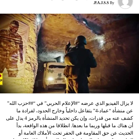
P.A.J.S.S.
By
لا يزال الفيديو الذي عرضه “#الإعلام الحربي” في “##حزب الله”
عن منشأة “عماد-4” يتفاعل داخلياً وخارج الحدود، لفرادة ما
كشف عنه من قدرات، وإن يكن تحديد المنشأة بالرمز 4 يدل على
أن هناك ما قبلها وربما ما بعدها. انطلاقا من هذه الواقعة، بدأ
الحديث عن حق المقاومة في الحفر تحت الأملاك العامة أو