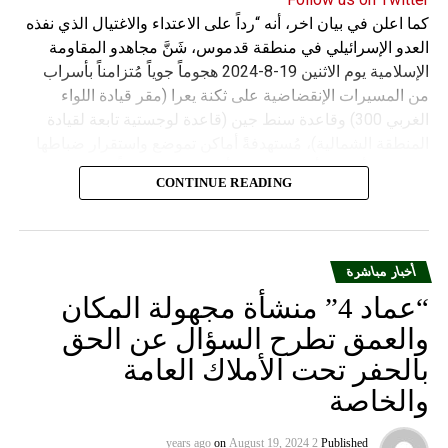
كما اعلن في بيان اخر، أنه “رداً على الاعتداء والاغتيال الذي نفذه
العدو الإسرائيلي في منطقة قدموس، شَنَّ مجاهدو المقاومة
الإسلامية يوم الاثنين 19-8-2024 هجوماً جوياً مُتزامناً بأسراب
من المسيرات الإنقضاضية على ثكنة يعرا (مقر قيادة اللواء
الغربي 300) وقاعدة سنط جين (قاعدة لوجستية تابعة لقيادة
المنطقة الشمالية)، مُستهدفةً أماكن تموضع واستقرار ضباطها
وجنودها وأصابت أهدافها بدقة وأوقعت فيهم عدداً من القتلى
CONTINUE READING
والجرحى”.
أخبار مباشرة
“عماد 4” منشأة مجهولة المكان
والعمق تطرح السؤال عن الحق
بالحفر تحت الأملاك العامة
والخاصة
on
August 19, 2024
2 years ago
Published