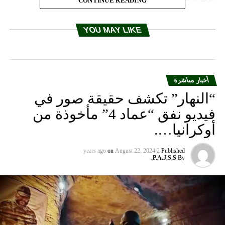
CONTINUE READING
YOU MAY LIKE
أخبار مباشرة
“النهار” تكشف حقيقة صور في
فيديو نفق “عماد 4” مأخوذة من
أوكرانيا….
on
August 22, 2024
2 years ago
Published
P.A.J.S.S.
By