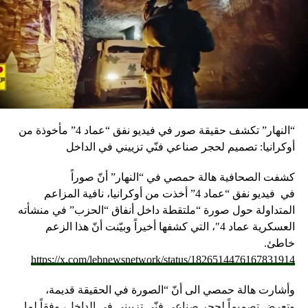
“النهار” تكشف حقيقة صور في فيديو نفق “عماد 4” مأخوذة من
أوكرانيا: تصميم لحجر صناعي فنّي تزييني في الداخل
كشفت الصحافية هالة حمصي في “النهار” أنّ صوراً
في
فيديو
نفق “عماد 4” أخذت من أوكرانيا، نافية المزاعم
المتداولة حول صورة “ملتقطة داخل أنفاق “الحزب” في منشأته
العسكرية عماد 4″، التي كشفها أخيراً وبيّنت أنّ هذا الزعم
خاطئ.
https://x.com/lebnewsnetwork/status/1826514476167831914
وأشارت هالة حمصي الى أنّ “الصورة في الحقيقة قديمة،
وتعرض تصميماً لحجر صناعي فنّي تزييني في الداخل، وفقاً لما