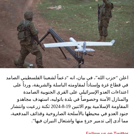
اعلن “حزب الله”، في بيان، انه “دعماً لشعبنا الفلسطيني الصامد
في قطاع غزة وإسناداً لمقاومته الباسلة ‌‏‌‏‌والشريفة، ورداً على
اعتداءات العدو الإسرائيلي على القرى الجنوبية الصامدة
والمنازل الآمنة وخصوصاً في بلدة باتوليه، استهدف مجاهدو
المقاومة الإسلامية يوم الاثنين 19-8-2024 ثكنة زرعيت وانتشار
جنود العدو في محيطها بالأسلحة الصاروخية وقذائف المدفعية،
مما أدى إلى تدمير جزءٍ منها واشتعال النيران فيها”.
Follow us on Twitter