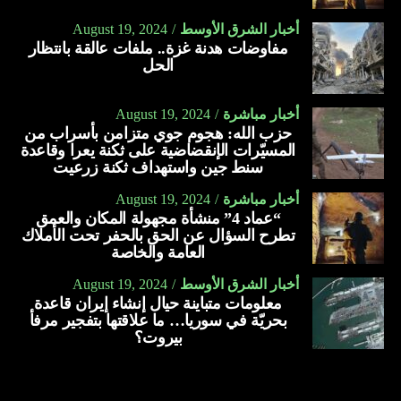
أخبار الشرق الأوسط
August 19, 2024
مفاوضات هدنة غزة.. ملفات عالقة بانتظار
الحل
أخبار مباشرة
August 19, 2024
حزب الله: هجوم جوي متزامن بأسراب من
المسيّرات الإنقضاضية على ثكنة يعرا وقاعدة
سنط جين واستهداف ثكنة زرعيت
أخبار مباشرة
August 19, 2024
“عماد 4” منشأة مجهولة المكان والعمق
تطرح السؤال عن الحق بالحفر تحت الأملاك
العامة والخاصة
أخبار الشرق الأوسط
August 19, 2024
معلومات متباينة حيال إنشاء إيران قاعدة
بحريّة في سوريا… ما علاقتها بتفجير مرفأ
بيروت؟