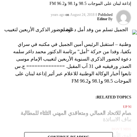
إذاعة لبنان على الموجات 98.5 و98.1 و96.2 FM
on
August 24, 2018
8 years ago
Published
Editor
By
وطنية – استقبل الرئيس أمين الجميل في مكتبه في سراي
بكفيا، وفدا من حركة “أمل” برئاسة الدكتور محمد داغر سلمه
دعوة لحضور الذكرى السنوية الأربعين لتغييب الإمام موسى
الصدر ورفيقيه في 31 آب المقبل. ============== ج.س
تابعوا أخبار الوكالة الوطنية للاعلام عبر أثير إذاعة لبنان على
الموجات 98.5 و98.1 و96.2 FM
RELATED TOPICS:
UP NEX
عتصام للاتحاد العمالي ومتعاقدي المهني الثلثاء للمطالبة
انصاف الاساتذة
DON'T MISS
قوى الأمن: توقيف 69 مطلوبا بجرائم عدة أمس