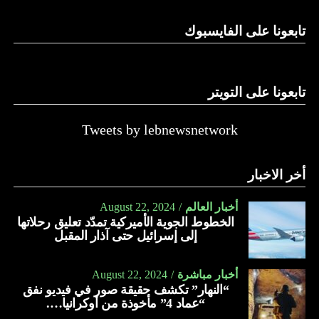
الدولة…
تابعونا على الفايسبوك
النهار
تابعونا على التويتر
Tweets by lebnewsnetwork
أخر الاخبار
أخبار العالم
August 22, 2024
الخطوط الجوية الأميركية تمدّد تعليق رحلاتها
إلى إسرائيل حتى آذار المقبل
أخبار مباشرة
August 22, 2024
“النهار” تكشف حقيقة صور في فيديو نفق
“عماد 4” مأخوذة من أوكرانيا….