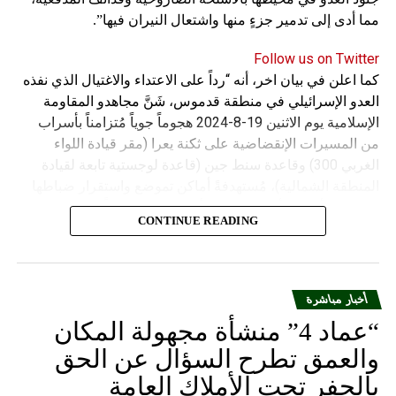
مما أدى إلى تدمير جزءٍ منها واشتعال النيران فيها”.
Follow us on Twitter
كما اعلن في بيان اخر، أنه “رداً على الاعتداء والاغتيال الذي نفذه
العدو الإسرائيلي في منطقة قدموس، شَنَّ مجاهدو المقاومة
الإسلامية يوم الاثنين 19-8-2024 هجوماً جوياً مُتزامناً بأسراب
من المسيرات الإنقضاضية على ثكنة يعرا (مقر قيادة اللواء
الغربي 300) وقاعدة سنط جين (قاعدة لوجستية تابعة لقيادة
المنطقة الشمالية)، مُستهدفةً أماكن تموضع واستقرار ضباطها
وجنودها وأصابت أهدافها بدقة وأوقعت فيهم عدداً من القتلى
CONTINUE READING
والجرحى”.
أخبار مباشرة
“عماد 4” منشأة مجهولة المكان
والعمق تطرح السؤال عن الحق
بالحفر تحت الأملاك العامة