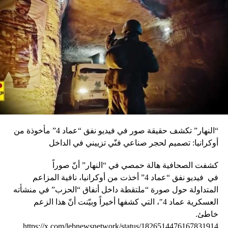
حمادة. ويقال إن جنبلاط لم يكن على علم بقرار حمادة ولم
يحبذه وإنما انزعج منه. ويقال أيضا إن باسيل لم يكن على علم
بقرار الوزير طارق الخطيب ولم يكن راضيا عنه. صحيح أنه
أعطى تعليمات بالتضييق على محازبي الاشتراكي في الوزارات
ولكن ليس الى هذا الحد، الى حد استخدام سلاح الإقالات.
والمفارقة هنا أن الوزير الخطيب يعترف ويجاهر بما أقدم وغير
نادم عليه، ويقول: «أنا نقلت الموظف نزار الهاني من مركزه لأنه
قريب من الحزب التقدمي، ولا أستحي في الاعتراف بأن دوافعي
سياسية ردا على استهداف هيلدا الخوري بسبب لونها السياسي.
لقد استعملت السلاح نفسه الذي يحاربوننا به. البادئ أظلم،
والبادئ فيما جرى هو الوزير مروان حمادة وفريقه. نحن لا نسكت
“النهار” تكشف حقيقة صور في فيديو نفق “عماد 4” مأخوذة من
على التجني والكيدية، ولا نقبل أن يتم استضعافنا وتحويل
أوكرانيا: تصميم لحجر صناعي فنّي تزييني في الداخل
مناصري خطنا السياسي ضحايا». ويتابع: «زمن الاستقواء علينا
وتهميشنا ولى الى غير رجعة، وعليهم أن يعرفوا ذلك. وهم
كشفت الصحافية هالة حمصي في “النهار” أنّ صوراً
أجبرونا على هذا التصرف لكي نضع لهم حدا ونلجم كيديتهم». ما
في
فيديو
نفق “عماد 4” أخذت من أوكرانيا، نافية المزاعم
حصل سابقة في الإدارة اللبنانية لم يحصل مثلها حتى في عز أيام
المتداولة حول صورة “ملتقطة داخل أنفاق “الحزب” في منشأته
الحرب، كما لو أن خطوط التماس انتقلت الى داخل الدولة
العسكرية عماد 4″، التي كشفها أخيراً وبيّنت أنّ هذا الزعم
وإداراتها. وبدا من خلال السجالات الساخنة التي دارت أن الحزب
خاطئ.
الاشتراكي من رأسه حتى كوادره الصغرى، وكذلك التيار الوطني
https://x.com/lebnewsnetwork/status/1826514476167831914