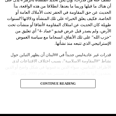
أن هناك ما قبلها وربما ما بعدها. انطلاقا من هذه الواقعة، بدأ
الحديث عن حق المقاومة في الحفر تحت الأملاك العامة أو
الخاصة. فكيف يعلق الخبراء على تلك المنشأة ودلالاتها؟لسنوات
طويلة كان الحديث عن امتلاك المقاومة #أنفاقا أو منشآت تحت
الأرض، ولم يصدر قبل عرض فيديو “عماد -4” أي تعليق من
“حزب الله” على تلك الأنفاق، انسجاما مع سياسة الغموض
الإستراتيجي الذي تتبعه منذ نشأتها.
قدرات غير عاديةليس جديداً في ##لبنان أن يظهر التباين حول
نشاط “#المقاومة الاسلامية”، بسبب اختلاف الاقتناعات لدى
الأطراف اللبنانيين، سواء الذين يدعمونها في شكل واضح أو الذين
يعتقدون أنها ما كان يجب أن تستمر بعد العام 2000. ومرد ذلك
إلى أن المقاومة ضد الاحتلال الإسرائيلي لم تكن يوماً محط
CONTINUE READING
إجماع داخلي، وإن كانت القوى اللبنانية المؤمنة بالصراع ضد
العدو الإسرائيلي لم تبدل في مواقفها.لكن التباين يصل إلى حدود
تخطت دور المقاومة، وهناك من يعترض على إقامة “حزب الله”
منشآت تحت الأرض، ويسأل عن تطبيق القانون اللبناني في
استغلال باطن الأرض.