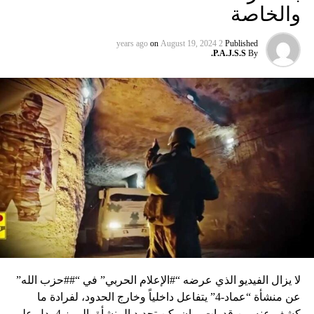
والخاصة
on
August 19, 2024
2 years ago
Published
P.A.J.S.S.
By
لا يزال الفيديو الذي عرضه “#الإعلام الحربي” في “##حزب الله”
عن منشأة “عماد-4” يتفاعل داخلياً وخارج الحدود، لفرادة ما
كشف عنه من قدرات، وإن يكن تحديد المنشأة بالرمز 4 يدل على