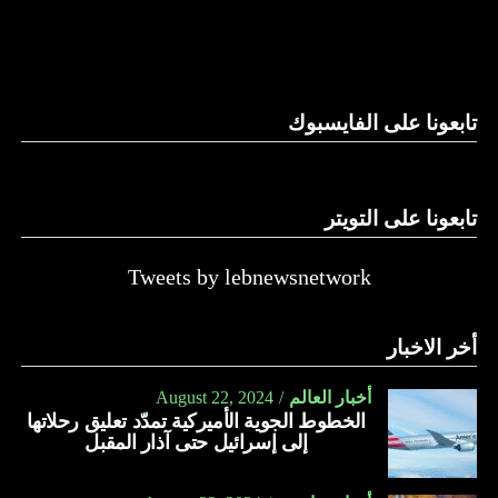
والحال أن القانون اللبناني لا يطبق على الأملاك البحرية والنهرية
وغيرها، على الرغم من الإجماع اللبناني على ضرورة استعادة
الدولة…
تابعونا على الفايسبوك
النهار
تابعونا على التويتر
Tweets by lebnewsnetwork
أخر الاخبار
أخبار العالم
August 22, 2024
الخطوط الجوية الأميركية تمدّد تعليق رحلاتها
إلى إسرائيل حتى آذار المقبل