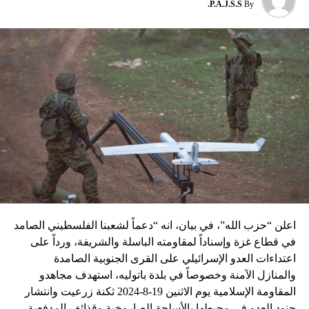
P.A.J.S.S.
By
DON'T MISS
نسبه الحزب الى إسرائيل”.
لماذا يتمسَّك التيار الوطني الحر بوزارة الطاقة؟
اعلن “حزب الله”، في بيان، انه “دعماً لشعبنا الفلسطيني الصامد
في قطاع غزة وإسناداً لمقاومته الباسلة ‌‏‌‏‌والشريفة، ورداً على
اعتداءات العدو الإسرائيلي على القرى الجنوبية الصامدة
والمنازل الآمنة وخصوصاً في بلدة باتوليه، استهدف مجاهدو
المقاومة الإسلامية يوم الاثنين 19-8-2024 ثكنة زرعيت وانتشار
جنود العدو في محيطها بالأسلحة الصاروخية وقذائف المدفعية،