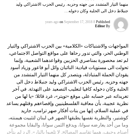
منهما التيار المتشدد من جهته وحزبه. رئيس الحزب الاشتراكي وليد
جنبلاط دخل الى الحلبة وكان دخوله…
on
September 17, 2018
8 years ago
Published
Editor
By
المواجهات والاشتباكات «الكلامية» بين الحزب الاشتراكي والتيار
الوطني الحر، والتي تدور رحاها على مواقع التواصل الاجتماعي،
لم تعد محصورة بمناصري الحزبين وقواعدهما الشعبية، وإنما
تحولت الى مستويات قيادية: النائبان وائل أبو فاعور وزياد أسود
يقودان الحملة المتبادلة، ويتصدر كل منهما التيار المتشدد من
جهته وحزبه. رئيس الحزب الاشتراكي وليد جنبلاط دخل الى
الحلبة وكان دخوله كافيا لتغليب التصعيد على التهدئة. في آخر
تغريداته عبر حسابه على موقع «تويتر»، غرد قائلا: «يا لها من
نظرية عجيبة، بأن معاقبة الفلسطينيين وإقصاءهم وقتلهم يساعد
في عملية السلام، إنها من بنات أفكار صهر ترامب، جاريد
كوشنير، والنظرية نفسها يطبقها الصهر في لبنان لتثبيت هيمنته،
وما من أحد يعارضه سوانا، ويدفع الثمن سوانا، والبقايا مجموعة
أصنام وجيف، همها تقاسم المصالح. لا تلعبوا بالنار». الرد لم يتأخر