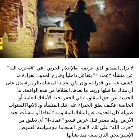
لا يزال الفيديو الذي عرضه “#الإعلام الحربي” في “##حزب الله”
عن منشأة “عماد-4” يتفاعل داخلياً وخارج الحدود، لفرادة ما
كشف عنه من قدرات، وإن يكن تحديد المنشأة بالرمز 4 يدل على
أن هناك ما قبلها وربما ما بعدها. انطلاقا من هذه الواقعة، بدأ
الحديث عن حق المقاومة في الحفر تحت الأملاك العامة أو
الخاصة. فكيف يعلق الخبراء على تلك المنشأة ودلالاتها؟لسنوات
طويلة كان الحديث عن امتلاك المقاومة #أنفاقا أو منشآت تحت
الأرض، ولم يصدر قبل عرض فيديو “عماد -4” أي تعليق من
“حزب الله” على تلك الأنفاق، انسجاما مع سياسة الغموض
الإستراتيجي الذي تتبعه منذ نشأتها.