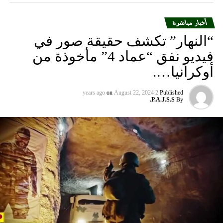
أخبار مباشرة
“النهار” تكشف حقيقة صور في
فيديو نفق “عماد 4” مأخوذة من
أوكرانيا….
on
August 22, 2024
2 years ago
Published
P.A.J.S.S.
By