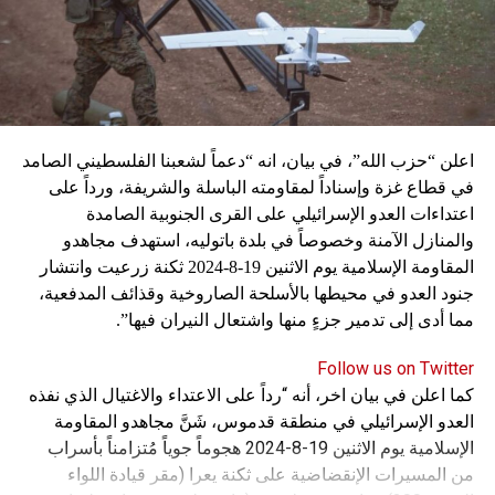
اعلن “حزب الله”، في بيان، انه “دعماً لشعبنا الفلسطيني الصامد
في قطاع غزة وإسناداً لمقاومته الباسلة ‌‏‌‏‌والشريفة، ورداً على
اعتداءات العدو الإسرائيلي على القرى الجنوبية الصامدة
والمنازل الآمنة وخصوصاً في بلدة باتوليه، استهدف مجاهدو
المقاومة الإسلامية يوم الاثنين 19-8-2024 ثكنة زرعيت وانتشار
جنود العدو في محيطها بالأسلحة الصاروخية وقذائف المدفعية،
مما أدى إلى تدمير جزءٍ منها واشتعال النيران فيها”.
Follow us on Twitter
كما اعلن في بيان اخر، أنه “رداً على الاعتداء والاغتيال الذي نفذه
العدو الإسرائيلي في منطقة قدموس، شَنَّ مجاهدو المقاومة
الإسلامية يوم الاثنين 19-8-2024 هجوماً جوياً مُتزامناً بأسراب
من المسيرات الإنقضاضية على ثكنة يعرا (مقر قيادة اللواء