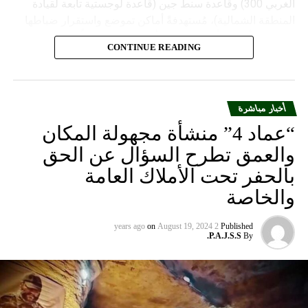
الغربي 300) وقاعدة سنط جين (قاعدة لوجستية تابعة لقيادة
المنطقة الشمالية)، مُستهدفةً أماكن تموضع واستقرار ضباطها
وجنودها وأصابت أهدافها بدقة وأوقعت فيهم عدداً من القتلى
CONTINUE READING
والجرحى”.
أخبار مباشرة
“عماد 4” منشأة مجهولة المكان
والعمق تطرح السؤال عن الحق
بالحفر تحت الأملاك العامة
والخاصة
on
August 19, 2024
2 years ago
Published
P.A.J.S.S.
By