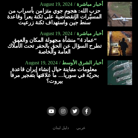
أخبار مباشرة
August 19, 2024
حزب الله: هجوم جوي متزامن بأسراب من
المسيّرات الإنقضاضية على ثكنة يعرا وقاعدة
سنط جين واستهداف ثكنة زرعيت
أخبار مباشرة
August 19, 2024
“عماد 4” منشأة مجهولة المكان والعمق
تطرح السؤال عن الحق بالحفر تحت الأملاك
العامة والخاصة
أخبار الشرق الأوسط
August 19, 2024
معلومات متباينة حيال إنشاء إيران قاعدة
بحريّة في سوريا… ما علاقتها بتفجير مرفأ
بيروت؟
عربي
دليل لبنان