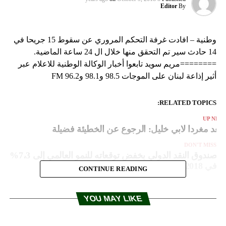
Editor
By
وطنية – افادت غرفة التحكم المروري عن سقوط 15 جريحا في
14 حادث سير تم التحقق منها خلال ال 24 ساعة الماضية.
========مريم سويد تابعوا أخبار الوكالة الوطنية للاعلام عبر
أثير إذاعة لبنان على الموجات 98.5 و98.1 و96.2 FM
RELATED TOPICS:
UP NEX
عد مغردا لابي خليل: الرجوع عن الخطيئة فضيلة
DON'T MISS
صندوق النقد الدولي يخفض توقعاته للنمو العالمي إلى 7،3%
في 2018 و2019 مع ارتفاع المخاطر
CONTINUE READING
YOU MAY LIKE