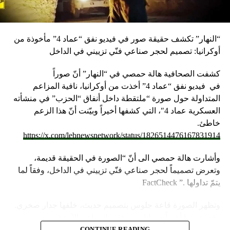
“النهار” تكشف حقيقة صور في فيديو نفق “عماد 4” مأخوذة من
أوكرانيا: تصميم لحجر صناعي فنّي تزييني في الداخل
كشفت الصحافية هالة حمصي في “النهار” أنّ صوراً
في
فيديو
نفق “عماد 4” أخذت من أوكرانيا، نافية المزاعم
المتداولة حول صورة “ملتقطة داخل أنفاق “الحزب” في منشأته
العسكرية عماد 4″، التي كشفها أخيراً وبيّنت أنّ هذا الزعم
خاطئ.
https://x.com/lebnewsnetwork/status/1826514476167831914
وأشارت هالة حمصي الى أنّ “الصورة في الحقيقة قديمة،
وتعرض تصميماً لحجر صناعي فنّي تزييني في الداخل، وفقاً لما
يتمّ تداولها .” FactCheck
وتظهر الصورة قاعة جلوس بتصميم حديث، خلفها جدار صخري.
وقد نشرتها أخيراً حسابات مرفقة بالمزاعم الآتية (من دون
تدخل): “صالون الاستقبال بمنشأة عماد 4”.
CONTINUE READING