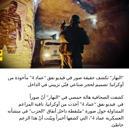
“النهار” تكشف حقيقة صور في فيديو نفق “عماد 4” مأخوذة من
أوكرانيا: تصميم لحجر صناعي فنّي تزييني في الداخل
كشفت الصحافية هالة حمصي في “النهار” أنّ صوراً
في
فيديو
نفق “عماد 4” أخذت من أوكرانيا، نافية المزاعم
المتداولة حول صورة “ملتقطة داخل أنفاق “الحزب” في منشأته
العسكرية عماد 4″، التي كشفها أخيراً وبيّنت أنّ هذا الزعم
خاطئ.