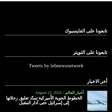
والحال أن القانون اللبناني لا يطبق على الأملاك البحرية والنهرية
وغيرها، على الرغم من الإجماع اللبناني على ضرورة استعادة
الدولة…
تابعونا على الفايسبوك
النهار
تابعونا على التويتر
Tweets by lebnewsnetwork
أخر الاخبار
أخبار العالم
August 22, 2024
الخطوط الجوية الأميركية تمدّد تعليق رحلاتها
إلى إسرائيل حتى آذار المقبل