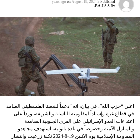
عماد مغنية الذي قتل بتفجير سيّارة مفخّخة في دمشق عام 2008
on
August 19, 2024
2 years ago
Published
P.A.J.S.S.
By
نسبه الحزب الى إسرائيل”.
اعلن “حزب الله”، في بيان، انه “دعماً لشعبنا الفلسطيني الصامد
في قطاع غزة وإسناداً لمقاومته الباسلة ‌‏‌‏‌والشريفة، ورداً على
اعتداءات العدو الإسرائيلي على القرى الجنوبية الصامدة
والمنازل الآمنة وخصوصاً في بلدة باتوليه، استهدف مجاهدو
المقاومة الإسلامية يوم الاثنين 19-8-2024 ثكنة زرعيت وانتشار