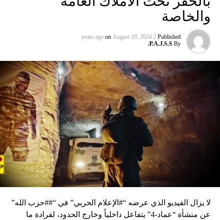
بالحفر تحت الأملاك العامة
والخاصة
on
August 19, 2024
2 years ago
Published
P.A.J.S.S.
By
لا يزال الفيديو الذي عرضه “#الإعلام الحربي” في “##حزب الله”
عن منشأة “عماد-4” يتفاعل داخلياً وخارج الحدود، لفرادة ما