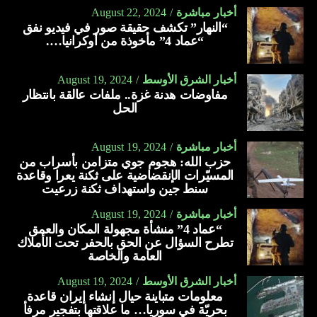
أخبار مباشرة
August 22, 2024
“النهار” تكشف حقيقة صور في فيديو نفق
“عماد 4” مأخوذة من أوكرانيا….
أخبار الشرق الأوسط
August 19, 2024
مفاوضات هدنة غزة.. ملفات عالقة بانتظار
الحل
أخبار مباشرة
August 19, 2024
حزب الله: هجوم جوي متزامن بأسراب من
المسيّرات الإنقضاضية على ثكنة يعرا وقاعدة
سنط جين واستهداف ثكنة زرعيت
أخبار مباشرة
August 19, 2024
“عماد 4” منشأة مجهولة المكان والعمق
تطرح السؤال عن الحق بالحفر تحت الأملاك
العامة والخاصة
أخبار الشرق الأوسط
August 19, 2024
معلومات متباينة حيال إنشاء إيران قاعدة
بحريّة في سوريا… ما علاقتها بتفجير مرفأ