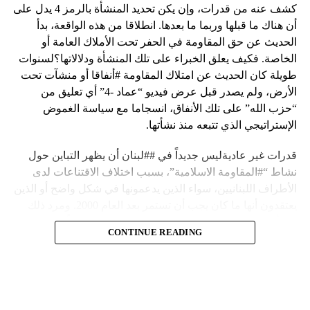
كشف عنه من قدرات، وإن يكن تحديد المنشأة بالرمز 4 يدل على
أن هناك ما قبلها وربما ما بعدها. انطلاقا من هذه الواقعة، بدأ
الحديث عن حق المقاومة في الحفر تحت الأملاك العامة أو
الخاصة. فكيف يعلق الخبراء على تلك المنشأة ودلالاتها؟لسنوات
طويلة كان الحديث عن امتلاك المقاومة #أنفاقا أو منشآت تحت
الأرض، ولم يصدر قبل عرض فيديو “عماد -4” أي تعليق من
“حزب الله” على تلك الأنفاق، انسجاما مع سياسة الغموض
الإستراتيجي الذي تتبعه منذ نشأتها.
قدرات غير عاديةليس جديداً في ##لبنان أن يظهر التباين حول
نشاط “#المقاومة الاسلامية”، بسبب اختلاف الاقتناعات لدى
الأطراف اللبنانيين، سواء الذين يدعمونها في شكل واضح أو الذين
يعتقدون أنها ما كان يجب أن تستمر بعد العام 2000. ومرد ذلك
إلى أن المقاومة ضد الاحتلال الإسرائيلي لم تكن يوماً محط
CONTINUE READING
إجماع داخلي، وإن كانت القوى اللبنانية المؤمنة بالصراع ضد
العدو الإسرائيلي لم تبدل في مواقفها.لكن التباين يصل إلى حدود
تخطت دور المقاومة، وهناك من يعترض على إقامة “حزب الله”
منشآت تحت الأرض، ويسأل عن تطبيق القانون اللبناني في
استغلال باطن الأرض.