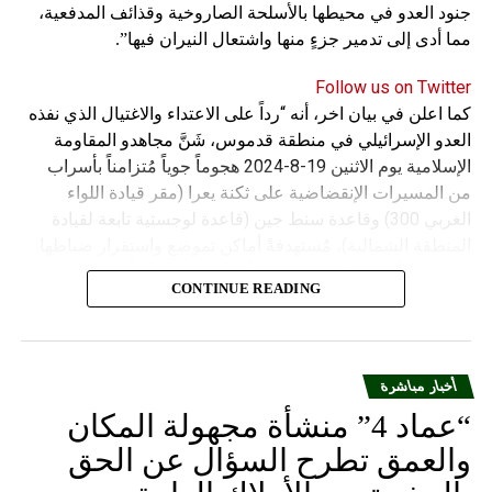
جنود العدو في محيطها بالأسلحة الصاروخية وقذائف المدفعية،
مما أدى إلى تدمير جزءٍ منها واشتعال النيران فيها”.
Follow us on Twitter
كما اعلن في بيان اخر، أنه “رداً على الاعتداء والاغتيال الذي نفذه
العدو الإسرائيلي في منطقة قدموس، شَنَّ مجاهدو المقاومة
الإسلامية يوم الاثنين 19-8-2024 هجوماً جوياً مُتزامناً بأسراب
من المسيرات الإنقضاضية على ثكنة يعرا (مقر قيادة اللواء
الغربي 300) وقاعدة سنط جين (قاعدة لوجستية تابعة لقيادة
المنطقة الشمالية)، مُستهدفةً أماكن تموضع واستقرار ضباطها
وجنودها وأصابت أهدافها بدقة وأوقعت فيهم عدداً من القتلى
CONTINUE READING
والجرحى”.
أخبار مباشرة
“عماد 4” منشأة مجهولة المكان
والعمق تطرح السؤال عن الحق