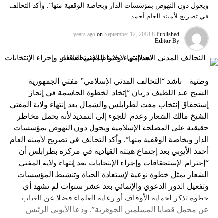
ويحول دون النهوض بمؤسسات الدار وبخاصة الوقفية منها”. وأكد التحالف
في تصريح لأمينه العام أحمد…
on
September 12, 2018
8 years ago
Published
Editor
By
وطنية – ناشد “التحالف المدني الإسلامي” مفتي الجمهورية
الشيخ عبد اللطيف دريان “إتخاذ الخطوة الحاسمة في إنجاز
إستحقاق إنتخاب مفت لطرابلس والشمال بعد إنتهاء ولاية المفتي
الشيخ مالك الشعار وعدم اللجوء إلى التمديد لأنه يحمل مخاطر
حقيقية على المصلحة الإسلامية ويحول دون النهوض بمؤسسات
الدار وبخاصة الوقفية منها”. وأكد التحالف في تصريح لأمينه العام
أحمد الأيوبي بعد إجتماع هيئته القيادية في مركزه بطرابلس أن
“إحترام الإستحقاقات وإجراء الإنتخابات بعد إنتهاء ولاية المفتي
الشعار يمثل خطوة نوعية لإستعادة الحياة وتنشيط المؤسسات
وتفعيل الدور الدعوي والإنمائي بعد عشر سنوات لم تشهد أي
خطوة تذكر لحماية الأوقاف أو رعاية العلماء فضلا عن الغياب
عن مجمل قضايا المسلمين الجوهرية”. ودعا الأيوبي الرئيس