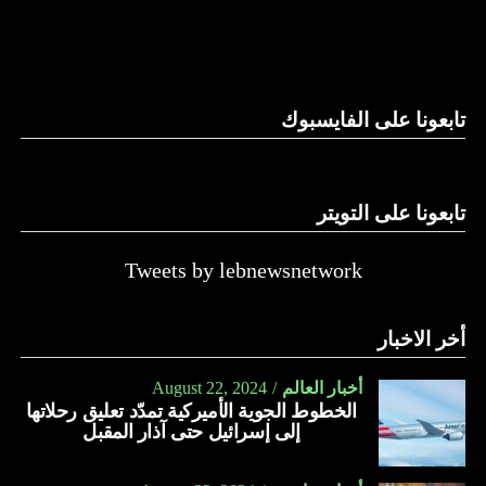
والحال أن القانون اللبناني لا يطبق على الأملاك البحرية والنهرية
وغيرها، على الرغم من الإجماع اللبناني على ضرورة استعادة
الدولة…
تابعونا على الفايسبوك
النهار
تابعونا على التويتر
Tweets by lebnewsnetwork
أخر الاخبار
أخبار العالم
August 22, 2024
الخطوط الجوية الأميركية تمدّد تعليق رحلاتها
إلى إسرائيل حتى آذار المقبل