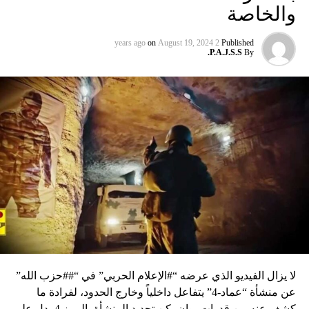
والخاصة
on
August 19, 2024
2 years ago
Published
P.A.J.S.S.
By
لا يزال الفيديو الذي عرضه “#الإعلام الحربي” في “##حزب الله”
عن منشأة “عماد-4” يتفاعل داخلياً وخارج الحدود، لفرادة ما
كشف عنه من قدرات، وإن يكن تحديد المنشأة بالرمز 4 يدل على