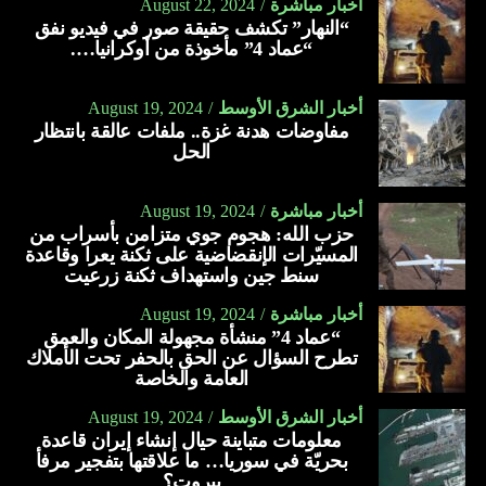
أخبار مباشرة
August 22, 2024
“النهار” تكشف حقيقة صور في فيديو نفق
“عماد 4” مأخوذة من أوكرانيا….
أخبار الشرق الأوسط
August 19, 2024
مفاوضات هدنة غزة.. ملفات عالقة بانتظار
الحل
أخبار مباشرة
August 19, 2024
حزب الله: هجوم جوي متزامن بأسراب من
المسيّرات الإنقضاضية على ثكنة يعرا وقاعدة
سنط جين واستهداف ثكنة زرعيت
أخبار مباشرة
August 19, 2024
“عماد 4” منشأة مجهولة المكان والعمق
تطرح السؤال عن الحق بالحفر تحت الأملاك
العامة والخاصة
أخبار الشرق الأوسط
August 19, 2024
معلومات متباينة حيال إنشاء إيران قاعدة
بحريّة في سوريا… ما علاقتها بتفجير مرفأ
بيروت؟