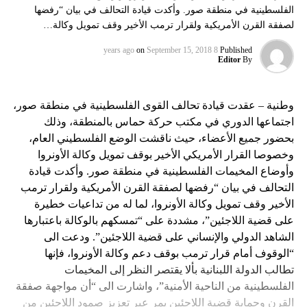
الفلسطينية في منطقة صور. وأكدت قيادة التحالف في بيان “رفضها
لصفقة القرن الأمريكية ولقرار ترمب الأخير وقف تمويل وكالة…
on
September 15, 2018
8 years ago
Published
Editor
By
وطنية – عقدت قيادة تحالف القوى الفلسطينية في منطقة صور،
اجتماعها الدوري في مكتب حركة حماس بالمنطقة، وذلك
بحضور جميع الأعضاء، حيث ناقشت الوضع الفلسطيني العام،
وخصوصا القرار الأمريكي الأخير بوقف تمويل وكالة الأونروا
وأوضاع المخيمات الفلسطينية في منطقة صور. وأكدت قيادة
التحالف في بيان “رفضها لصفقة القرن الأمريكية ولقرار ترمب
الأخير وقف تمويل وكالة الأونروا، لما له من تداعيات خطيرة
على قضية اللاجئين”، مشددة على “تمسكهم بالوكالة باعتبارها
الشاهد الدولي والإنساني على قضية اللاجئين”. ودعت الى
“الوقوف أمام قرار ترمب بوقف دعم وكالة الأونروا، فإنها
تطالب الدولة اللبنانية بألا يقتصر النظر إلى المخيمات
الفلسطينية من الناحية الأمنية”، واشارت الى “أن مواجهة صفقة
القرن وحماية قضية اللاجئين يمر عبر تعزيز صمود اللاجئين من