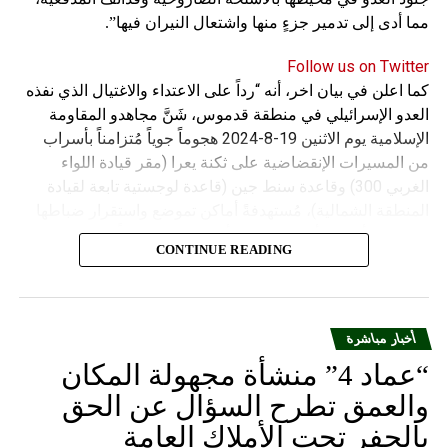
مما أدى إلى تدمير جزءٍ منها واشتعال النيران فيها”.
Follow us on Twitter
كما اعلن في بيان اخر، أنه “رداً على الاعتداء والاغتيال الذي نفذه
العدو الإسرائيلي في منطقة قدموس، شَنَّ مجاهدو المقاومة
الإسلامية يوم الاثنين 19-8-2024 هجوماً جوياً مُتزامناً بأسراب
من المسيرات الإنقضاضية على ثكنة يعرا (مقر قيادة اللواء
الغربي 300) وقاعدة سنط جين (قاعدة لوجستية تابعة لقيادة
المنطقة الشمالية)، مُستهدفةً أماكن تموضع واستقرار ضباطها
وجنودها وأصابت أهدافها بدقة وأوقعت فيهم عدداً من القتلى
CONTINUE READING
والجرحى”.
أخبار مباشرة
“عماد 4” منشأة مجهولة المكان
والعمق تطرح السؤال عن الحق
بالحفر تحت الأملاك العامة