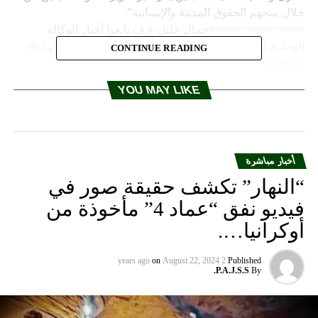
خلال منحهم الحقوق المدنية والإنسانية”.
===============جمال خليل/ع.ف تابعوا أخبار الوكالة
الوطنية للاعلام عبر أثير إذاعة لبنان على الموجات 98.5 و98.1
CONTINUE READING
و96.2 FM
YOU MAY LIKE
RELATED TOPICS:
UP NEX
مل أحيت اليوم الرابع من محرم في صور
أخبار مباشرة
DON'T MISS
المفكرة ليوم الاثنين 17 أيلول 2018
“النهار” تكشف حقيقة صور في
فيديو نفق “عماد 4” مأخوذة من
أوكرانيا….
on
August 22, 2024
2 years ago
Published
P.A.J.S.S.
By