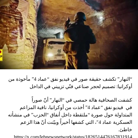
“النهار” تكشف حقيقة صور في فيديو نفق “عماد 4” مأخوذة من
أوكرانيا: تصميم لحجر صناعي فنّي تزييني في الداخل
كشفت الصحافية هالة حمصي في “النهار” أنّ صوراً
في
فيديو
نفق “عماد 4” أخذت من أوكرانيا، نافية المزاعم
المتداولة حول صورة “ملتقطة داخل أنفاق “الحزب” في منشأته
العسكرية عماد 4″، التي كشفها أخيراً وبيّنت أنّ هذا الزعم
خاطئ.
https://x.com/lebnewsnetwork/status/1826514476167831914