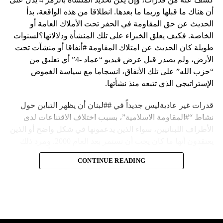
أن هناك ما قبلها وربما ما بعدها. انطلاقا من هذه الواقعة، بدأ
الحديث عن حق المقاومة في الحفر تحت الأملاك العامة أو
الخاصة. فكيف يعلق الخبراء على تلك المنشأة ودلالاتها؟لسنوات
طويلة كان الحديث عن امتلاك المقاومة #أنفاقا أو منشآت تحت
الأرض، ولم يصدر قبل عرض فيديو “عماد -4” أي تعليق من
“حزب الله” على تلك الأنفاق، انسجاما مع سياسة الغموض
الإستراتيجي الذي تتبعه منذ نشأتها.
قدرات غير عاديةليس جديداً في ##لبنان أن يظهر التباين حول
نشاط “#المقاومة الاسلامية”، بسبب اختلاف الاقتناعات لدى
الأطراف اللبنانيين، سواء الذين يدعمونها في شكل واضح أو الذين
يعتقدون أنها ما كان يجب أن تستمر بعد العام 2000. ومرد ذلك
إلى أن المقاومة ضد الاحتلال الإسرائيلي لم تكن يوماً محط
CONTINUE READING
إجماع داخلي، وإن كانت القوى اللبنانية المؤمنة بالصراع ضد
العدو الإسرائيلي لم تبدل في مواقفها.لكن التباين يصل إلى حدود
تخطت دور المقاومة، وهناك من يعترض على إقامة “حزب الله”
منشآت تحت الأرض، ويسأل عن تطبيق القانون اللبناني في
استغلال باطن الأرض.