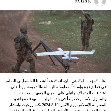
P.A.J.S.S.
By
نسبه الحزب الى إسرائيل”.
اعلن “حزب الله”، في بيان، انه “دعماً لشعبنا الفلسطيني الصامد
في قطاع غزة وإسناداً لمقاومته الباسلة ‌‏‌‏‌والشريفة، ورداً على
اعتداءات العدو الإسرائيلي على القرى الجنوبية الصامدة
والمنازل الآمنة وخصوصاً في بلدة باتوليه، استهدف مجاهدو
المقاومة الإسلامية يوم الاثنين 19-8-2024 ثكنة زرعيت وانتشار
جنود العدو في محيطها بالأسلحة الصاروخية وقذائف المدفعية،