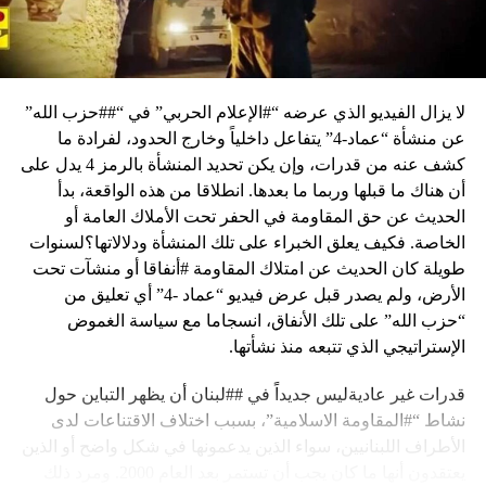
وأعلن أنه يتم العمل مع الإمارات العربية المتحدة للوصول إلى
قرار مماثل في “مؤتمر نحو سياحة مستدامة” أكّد الحريري أن
“الخلافات السياسية هي مقتل لبنان” لافتاً الى أن “هذا البلد لا
يمكن أن يعمل الا إذا اتفقنا مع بعضنا البعض وهذا هو الأساس في
هذه الحكومة”. أما تكتل لبنان القوي فشدّد على أنّ “العلاقة
لا يزال الفيديو الذي عرضه “#الإعلام الحربي” في “##حزب الله”
السياسية مع تيار المستقبل التي قامت عليها التسوية الرئاسية
عن منشأة “عماد-4” يتفاعل داخلياً وخارج الحدود، لفرادة ما
والتي نتابعها بالعمل الحكومي غير مرتبطة بالطروحات التي
كشف عنه من قدرات، وإن يكن تحديد المنشأة بالرمز 4 يدل على
نطرحها والمبادئ التي نحملها، وهي فوق أي تفاهم”. وأكّد على
أن هناك ما قبلها وربما ما بعدها. انطلاقا من هذه الواقعة، بدأ
التسوية الرئاسية وعلى كل التفاهمات للإنتاج لا السجال، مشيرًا
الحديث عن حق المقاومة في الحفر تحت الأملاك العامة أو
إلى أنّنا “أكثر الحريصين على إنتاج الحكومة، ولكن هذا لا يعني ألا
الخاصة. فكيف يعلق الخبراء على تلك المنشأة ودلالاتها؟لسنوات
نبدي رأينا ونعطي التحفيز اللازم للجميع بمن فيهم نحن”. وأوضح
طويلة كان الحديث عن امتلاك المقاومة #أنفاقا أو منشآت تحت
التكتل بعد اجتماعه الأسبوعي أنّ حث الحكومة على الإنتاج ليس
الأرض، ولم يصدر قبل عرض فيديو “عماد -4” أي تعليق من
استهدافاً لأحد، لافتًا إلى أنّ “الرقابة البرلمانية التي نقوم بها هي
“حزب الله” على تلك الأنفاق، انسجاما مع سياسة الغموض
رقابة للدولة اللبنانية والمسألة ليست موضوعاً مذهبيًا او حزبيًا
الإستراتيجي الذي تتبعه منذ نشأتها.
بل تتعلّق بمال اللبنانيين ولا يجب أن تكون هناك خيمة فوق رأس
أحد”. وتشدد مصادر تكتل لبنان القوي لـ”البناء” على ان رئيس
قدرات غير عاديةليس جديداً في ##لبنان أن يظهر التباين حول
الجمهورية والوزير باسيل متمسكان بالتسوية الرئاسية، من دون
نشاط “#المقاومة الاسلامية”، بسبب اختلاف الاقتناعات لدى
أن يعني ذلك التسليم بمخالفات وتجاوزات قد يرتكبها بعض
الأطراف اللبنانيين، سواء الذين يدعمونها في شكل واضح أو الذين
الوزراء المحسوبين على تيار المستقبل في اشارة الى تجاوز
يعتقدون أنها ما كان يجب أن تستمر بعد العام 2000. ومرد ذلك