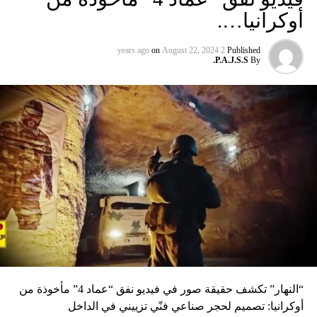
الأولى لمجلس الوزراء بعد مؤتمر بروكسل الذي تسبّب بفجوة
أوكرانيا….
في علاقات الرئيس الحريري بالرئيس عون ووزير الخارجية
جبران باسيل، وقالت مصادر تيار المستقبل والتيار الوطني الحر
on
August 22, 2024
2 years ago
Published
إن نجاح مساعي التهدئة بعد سجال اليومين الماضيين، أسفر عن
P.A.J.S.S.
By
تفاهم على تحييد العمل الحكومي عن الخلافات والتجاذبات
واستبعاد الملفات الخلافية ريثما تنضج التفاهمات حولها. وتوقعت
المصادر حصر البحث في مجلس الوزراء بملفي التعيينات
خصوصاً تشكيل المجلس العسكري، وإقرار خطة الكهرباء التي
توقعت مصادر معنية أن تقوم فيها مناقصات علنية للمرحلة
الانتقالية ومرحلة بناء معامل الإنتاج، واحدة تتضمن طلب
الحصول على أفضل الأسعار لاستجرار كمية من الطاقة تقدر
بثمانمئة ميغا سنوياً، والثانية تتعلق ببناء معامل تكفي لإنتاج ألفي
ميغا سنوياً. بينما تقول المعلومات إن التعيينات الخاصة بالمجلس
العسكري قد جرى التفاهم النهائي حولها. رئيس الحكومة سعد
الحريري ووزير الخارجية جبران باسيل اللذين تبادلا الحرص على
تخفيض سقوف المواجهة بين تياريهما، وتحييد خلافاتهما عن
أعمال الحكومة، أعلنا التمسك بالتسوية الرئاسية، وقالت مصادر
“النهار” تكشف حقيقة صور في فيديو نفق “عماد 4” مأخوذة من
مطلعة إن موضوعاً خلافياً قد يستدعي ترميم التسوية وتأكيد
أوكرانيا: تصميم لحجر صناعي فنّي تزييني في الداخل
المضي فيها قدماً، يتمثل بقضية رفع الحصانة عن الموظفين الذي