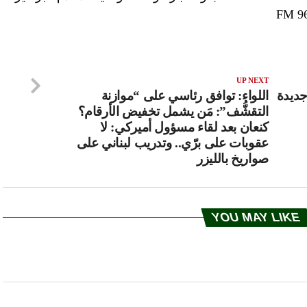
UP NEXT
جديدة
اللواء: توافق رئاسي على “موازنة
التقشُّف”: مَن يشمل تخفيض الأرقام؟
كنعان بعد لقاء مسؤول أميركي: لا
عقوبات على برّي.. وتدريب لبناني على
صواريخ بالليزر
YOU MAY LIKE