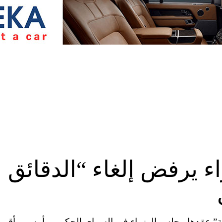
ء يرفض إلغاء “الدقائق
ئة” عقدها مجلس الوزراء في السراي الحكومي أمس، وأقر