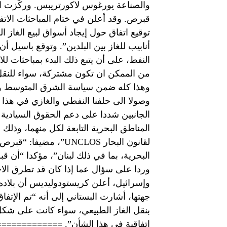
والصناعة يورغوس لاكورتريبس. وركّزت ال
قبرص. وقد أعلن في ختام المباحثات الات
توقيع اتفاق حول إيجاد أسواق لبيع الغاز 
أنابيب للغاز بين البلدين”. وتوقع باسيل أن
النفط، على أن يتبع ذلك البدء بمباحثات 
من الممكن ان تكون مشتركة، سواء للنقل او
وهذا كله ضمن سياسة الشرق المتوسط ونود
وصولا الى حلفنا النفطي والغازي في هذا 
الجانبين شددا على دعم الحقوق السيادية
المناطق البحرية التابعة لكل منهما، وذلك ب
لقانون البحار UNCLOS”
البحرية، بما في ذلك لبنان”، مؤكدا “أن 
وردا على سؤال عما إذا كان قد تطرق الاج
وإسرائيل، أعلن كريستودوليديس أن بلاده
جهتها، أشارت البستاني إلى أنه “تم الإتفا
بنقل الغاز الطبيعي، سواء كانت على شكل
اتفاقية في هذا الشأن”. ================