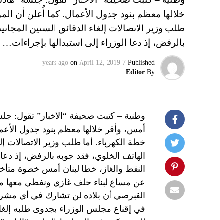
خلالها معظم بنود جدول الأعمال. كما أُعلن أن المو
طلب وزير الاتصالات إلغاء الدقائق الستين المجان
بالرفض، إذ دعا الوزراء إلى استبدالها بإجراءات…
on
April 12, 2019
7 years ago
Published
Editor
By
وطنية – كتبت صحيفة “الاخبار” تقول: ج
أمس، وأقر خلالها معظم بنود جدول الأعمال
خطة الكهرباء. أما طلب وزير الاتصالات إل
الهاتف الخلوي، فقد جوبه بالرفض، إذ دعا 
النفط والغاز، خطا لبنان أمس خطوة متأخ
عن مساع لبناء حلف غازي ونفطي معها مع إ
القبرصي أن بلاده لن تشارك في أي مشروع