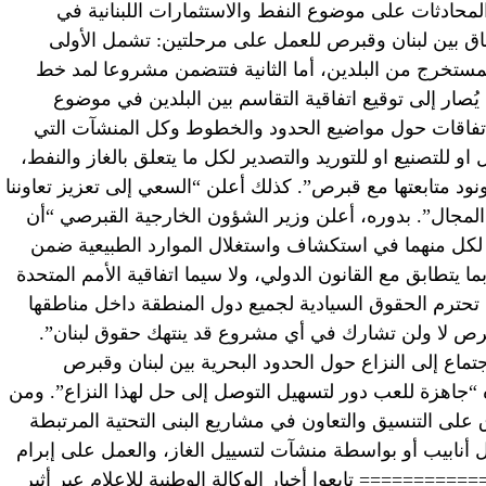
محادثات على موضوع النفط والاستثمارات اللبنانية في
فاق بين لبنان وقبرص للعمل على مرحلتين: تشمل الأولى
المستخرج من البلدين، أما الثانية فتتضمن مشروعا لمد خط
 يُصار إلى توقيع اتفاقية التقاسم بين البلدين في موضوع
للاتفاقات حول مواضيع الحدود والخطوط وكل المنشآت التي
 للتصنيع او للتوريد والتصدير لكل ما يتعلق بالغاز والنفط،
 متابعتها مع قبرص”. كذلك أعلن “السعي إلى تعزيز تعاوننا
المجال”. بدوره، أعلن وزير الشؤون الخارجية القبرصي “أن
 لكل منهما في استكشاف واستغلال الموارد الطبيعية ضمن
ما يتطابق مع القانون الدولي، ولا سيما اتفاقية الأمم المتحدة
، مضيفا: “قبرص تحترم الحقوق السيادية لجميع دول المنطقة داخل مناطقها
قبرص لا ولن تشارك في أي مشروع قد ينتهك حقوق لبنان”.
تماع إلى النزاع حول الحدود البحرية بين لبنان وقبرص
 “جاهزة للعب دور لتسهيل التوصل إلى حل لهذا النزاع”. ومن
ق على التنسيق والتعاون في مشاريع البنى التحتية المرتبطة
 أنابيب أو بواسطة منشآت لتسييل الغاز، والعمل على إبرام
======== تابعوا أخبار الوكالة الوطنية للاعلام عبر أثير