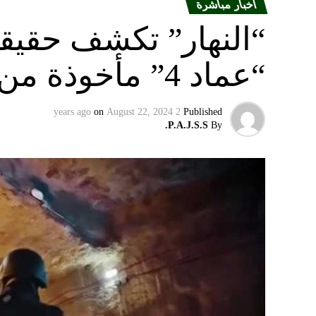
أخبار مباشرة
“النهار” تكشف حقيق
“عماد 4” مأخوذة من أوكرانيا….
on
August 22, 2024
2 years ago
Published
P.A.J.S.S.
By