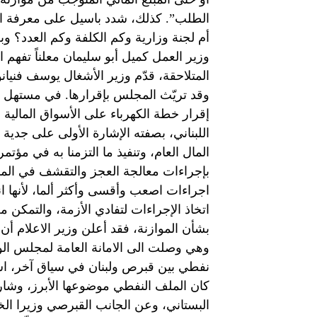
الطلب”. كذلك، شدد باسيل على معرفة الآ
أم لجنة وزارية وكم الكلفة وكم العدد؟ وب
وزير العمل كميل أبو سليمان معلناً تفه
وقد تريّث المجلس بإقرارها. في مستهل ال
إقرار خطة الكهرباء على الأسواق المالية
اللبناني، بصفته الإشارة الأولى على جدي
المال العام، وتنفيذ ما التزمنا به في مؤتم
بإجراءات معالجة العجز والتقشف في المو
اجراءات اصعب وأقسى وأكثر ألما، لأنها ان
اتخاذ الإجراءات لتفادي الأزمة، والتمكن 
بشأن الموازنة، فقد أعلن وزير الاعلام أن
وهي وصلت الى الامانة العامة لمجلس الوز
نفطي بين قبرص ولبنان في سياق آخر، اس
كان الملف النفطي موضوعها الأبرز، وشارك
البستاني، وعن الجانب القبرصي وزيرا ال