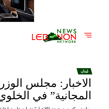
لبنان
الاخبار: مجلس الوزرا
المجانية” في الخلوي
وطنية – كتبت صحيفة “الاخبار” تقول: جلسة “هاد