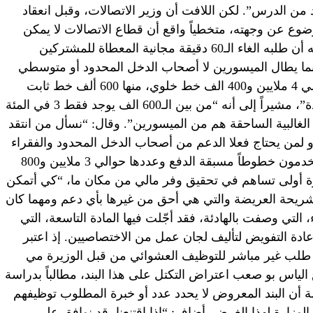
قة المجانية لمزيد من الدرس”. لكن اللافت أن وزير الاتصالات، وقبل انعقاد
ع عن وجهته، متخطياً واقع أن قطاع الاتصالات لا يمكن
العودة به إلى الوراء، فأصدر بياناً أوضح فيه أن طلبه الغاء الـ60 دقيقة مجانية المعطاة للمشتركين
، إنما يطال الميسورين لا أصحاب الدخل المحدود أو متوسطي
الدخل. وجاء في بيانه أنه “يوجد اليوم حوالي 4 ملايين و400 الف خط خلوي، منها 600 ألف خط ثابت
معظمها لأشخاص ميسورين وأحوالهم جيدة”، مشيراً إلى أنه “من بين الـ600 الف يوجد فقط 3 في المئة
 الغالبية الساحقة هم من الميسورين”. وقال: “نسأل من انتقد
و لمن يحتاج فعلا الدعم من أصحاب الدخل المحدود والفقراء
وطلاب المدارس والجامعات، والذين يستخدمون خطوطاً مسبقة الدفع وعددها حوالي 3 ملايين و800
 أولى تساهم في تحقيق وفر مالي من مكان ما، “كي أتمكن
شريحة العريضة والتي هي أحق من غيرها بأي دعم ومهما كان
لتي وصفت بالهادئة، فقد أجّلت فيها المادة التاسعة، التي
إعادة التفويض لتأليف لجان عمل من الاختصاصيين. إذ اعتبر
و طلب غير مباشر للتوظيف العشوائي من قبل الوزيرة مي
 الياس بو صعب اعتراض التكتل على هذا البند، مطالباً بدراسة
ة أن البند المعروض لا يحدد عدد أو خبرة المطلوب توظيفهم
الوزارة لهذا الغرض. أضاف: “إذا اقتنعنا، قد نوافق على