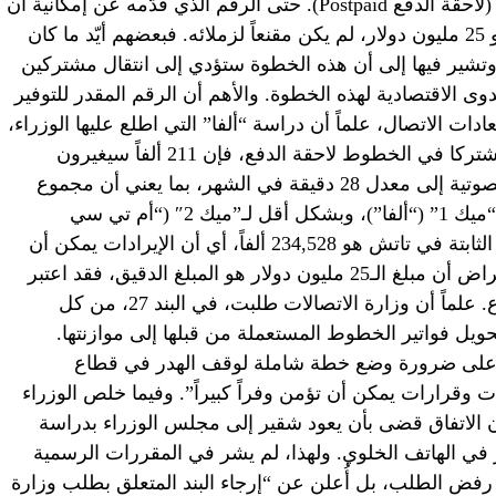
للمشتركين في الخطوط الخلوية “الثابتة” (لاحقة الدفع Postpaid). حتى الرقم الذي قدّمه عن إمكانية أن
تؤدي هذه الخطوة إلى زيادة الإيرادت بنحو 25 مليون دولار، لم يكن مقنعاً لزملائه. فبعضهم أيّد ما كان
وتشير فيها إلى أن هذه الخطوة ستؤدي إلى انتقال مشتركين
ى الاقتصادية لهذه الخطوة. والأهم أن الرقم المقدر للتوفير
ات الاتصال، علماً أن دراسة “ألفا” التي اطلع عليها الوزراء،
تشير بوضوح إلى أنه من أصل 268,560 مشتركا في الخطوط لاحقة الدفع، فإن 211 ألفاً سيغيرون
عاداتهم، ويخفّضون استعمال الاتصالات الصوتية إلى معدل 28 دقيقة في الشهر، بما يعني أن مجموع
العائدات سيرتفع 7.8 مليون دولار لشركة “ميك 1” (“ألفا”)، وبشكل أقل لـ”ميك 2″ (“أم تي سي
تاتش”)، علماً بأن عدد مشتركي الخطوط الثابتة في تاتش هو 234,528 ألفاً، أي أن الإيرادات يمكن أن
تنخفض إلى 14 مليون دولار. وحتى مع افتراض أن مبلغ الـ25 مليون دولار هو المبلغ الدقيق، فقد اعتبر
الوزراء أنه يمكن توفيره عبر تنظيم القطاع. علماً أن وزارة الاتصالات طلبت، في البند 27، من كل
حويل فواتير الخطوط المستعملة من قبلها إلى موازنتها.
ل على ضرورة وضع خطة شاملة لوقف الهدر في قطاع
ات وقرارات يمكن أن تؤمن وفراً كبيراً”. وفيما خلص الوزراء
ن الاتفاق قضى بأن يعود شقير إلى مجلس الوزراء بدراسة
ر في الهاتف الخلوي. ولهذا، لم يشر في المقررات الرسمية
ى رفض الطلب، بل أُعلن عن “إرجاء البند المتعلق بطلب وزارة