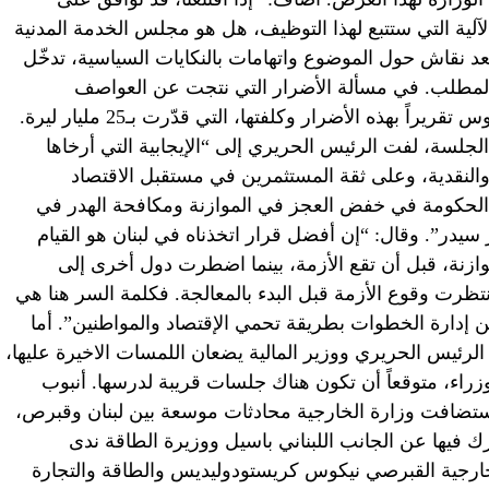
لية التي ستتبع لهذا التوظيف، هل هو مجلس الخدمة المدنية
عد نقاش حول الموضوع واتهامات بالنكايات السياسية، تدخّل
م المطلب. في مسألة الأضرار التي نتجت عن العواصف
المتلاحقة، قدّم وزير الأشغال يوسف فنيانوس تقريراً بهذه الأضرار وكلفتها، التي قدّرت بـ25 مليار ليرة.
جلسة، لفت الرئيس الحريري إلى “الإيجابية التي أرخاها
 والنقدية، وعلى ثقة المستثمرين في مستقبل الاقتصاد
ة الحكومة في خفض العجز في الموازنة ومكافحة الهدر في
ر سيدر”. وقال: “إن أفضل قرار اتخذناه في لبنان هو القيام
ازنة، قبل أن تقع الأزمة، بينما اضطرت دول أخرى إلى
تظرت وقوع الأزمة قبل البدء بالمعالجة. فكلمة السر هنا هي
من إدارة الخطوات بطريقة تحمي الإقتصاد والمواطنين”. أما
 الرئيس الحريري ووزير المالية يضعان اللمسات الاخيرة عليها،
راء، متوقعاً أن تكون هناك جلسات قريبة لدرسها. أنبوب
تضافت وزارة الخارجية محادثات موسعة بين لبنان وقبرص،
 فيها عن الجانب اللبناني باسيل ووزيرة الطاقة ندى
خارجية القبرصي نيكوس كريستودوليديس والطاقة والتجارة