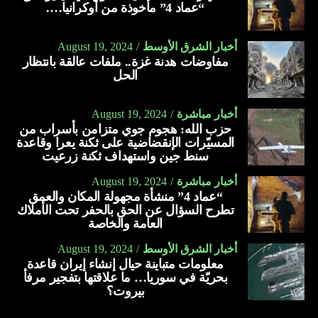
“عماد 4” مأخوذة من أوكرانيا….
أخبار الشرق الأوسط
August 19, 2024
مفاوضات هدنة غزة.. ملفات عالقة بانتظار
الحل
أخبار مباشرة
August 19, 2024
حزب الله: هجوم جوي متزامن بأسراب من
المسيّرات الإنقضاضية على ثكنة يعرا وقاعدة
سنط جين واستهداف ثكنة زرعيت
أخبار مباشرة
August 19, 2024
“عماد 4” منشأة مجهولة المكان والعمق
تطرح السؤال عن الحق بالحفر تحت الأملاك
العامة والخاصة
أخبار الشرق الأوسط
August 19, 2024
معلومات متباينة حيال إنشاء إيران قاعدة
بحريّة في سوريا… ما علاقتها بتفجير مرفأ
بيروت؟