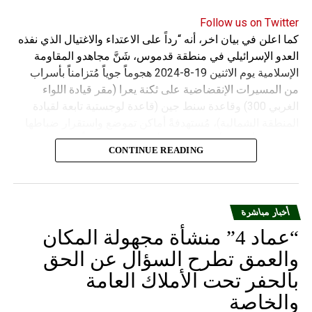
Follow us on Twitter
كما اعلن في بيان اخر، أنه “رداً على الاعتداء والاغتيال الذي نفذه
العدو الإسرائيلي في منطقة قدموس، شَنَّ مجاهدو المقاومة
الإسلامية يوم الاثنين 19-8-2024 هجوماً جوياً مُتزامناً بأسراب
من المسيرات الإنقضاضية على ثكنة يعرا (مقر قيادة اللواء
الغربي 300) وقاعدة سنط جين (قاعدة لوجستية تابعة لقيادة
المنطقة الشمالية)، مُستهدفةً أماكن تموضع واستقرار ضباطها
وجنودها وأصابت أهدافها بدقة وأوقعت فيهم عدداً من القتلى
CONTINUE READING
والجرحى”.
أخبار مباشرة
“عماد 4” منشأة مجهولة المكان
والعمق تطرح السؤال عن الحق
بالحفر تحت الأملاك العامة
والخاصة