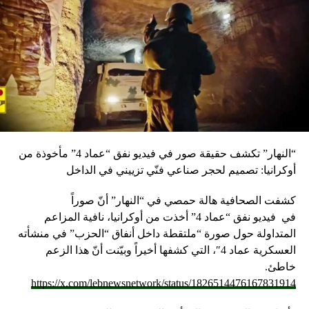
المفكرة ليوم الاثنين 13 أيار 2019
“النهار” تكشف حقيقة صور في فيديو نفق “عماد 4” مأخوذة من
أوكرانيا: تصميم لحجر صناعي فنّي تزييني في الداخل
كشفت الصحافية هالة حمصي في “النهار” أنّ صوراً
في
فيديو
نفق “عماد 4” أخذت من أوكرانيا، نافية المزاعم
المتداولة حول صورة “ملتقطة داخل أنفاق “الحزب” في منشأته
العسكرية عماد 4″، التي كشفها أخيراً وبيّنت أنّ هذا الزعم
خاطئ.
https://x.com/lebnewsnetwork/status/1826514476167831914