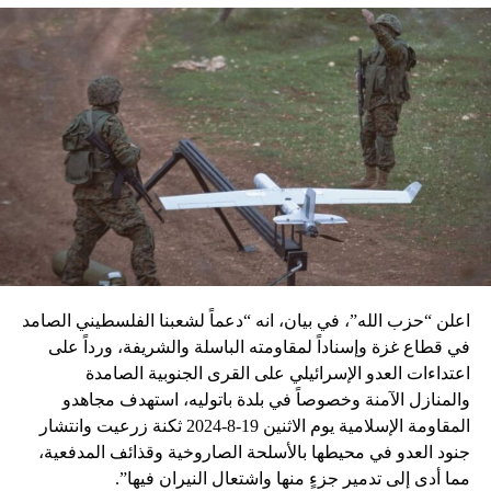
اعلن “حزب الله”، في بيان، انه “دعماً لشعبنا الفلسطيني الصامد
في قطاع غزة وإسناداً لمقاومته الباسلة ‌‏‌‏‌والشريفة، ورداً على
اعتداءات العدو الإسرائيلي على القرى الجنوبية الصامدة
والمنازل الآمنة وخصوصاً في بلدة باتوليه، استهدف مجاهدو
المقاومة الإسلامية يوم الاثنين 19-8-2024 ثكنة زرعيت وانتشار
جنود العدو في محيطها بالأسلحة الصاروخية وقذائف المدفعية،
مما أدى إلى تدمير جزءٍ منها واشتعال النيران فيها”.