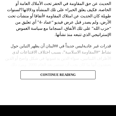
الحديث عن حق المقاومة في الحفر تحت الأملاك العامة أو
الخاصة. فكيف يعلق الخبراء على تلك المنشأة ودلالاتها؟لسنوات
طويلة كان الحديث عن امتلاك المقاومة #أنفاقا أو منشآت تحت
الأرض، ولم يصدر قبل عرض فيديو “عماد -4” أي تعليق من
“حزب الله” على تلك الأنفاق، انسجاما مع سياسة الغموض
الإستراتيجي الذي تتبعه منذ نشأتها.
قدرات غير عاديةليس جديداً في ##لبنان أن يظهر التباين حول
نشاط “#المقاومة الاسلامية”، بسبب اختلاف الاقتناعات لدى
الأطراف اللبنانيين، سواء الذين يدعمونها في شكل واضح أو الذين
يعتقدون أنها ما كان يجب أن تستمر بعد العام 2000. ومرد ذلك
إلى أن المقاومة ضد الاحتلال الإسرائيلي لم تكن يوماً محط
CONTINUE READING
إجماع داخلي، وإن كانت القوى اللبنانية المؤمنة بالصراع ضد
العدو الإسرائيلي لم تبدل في مواقفها.لكن التباين يصل إلى حدود
تخطت دور المقاومة، وهناك من يعترض على إقامة “حزب الله”
منشآت تحت الأرض، ويسأل عن تطبيق القانون اللبناني في
استغلال باطن الأرض.
والحال أن القانون اللبناني لا يطبق على الأملاك البحرية والنهرية