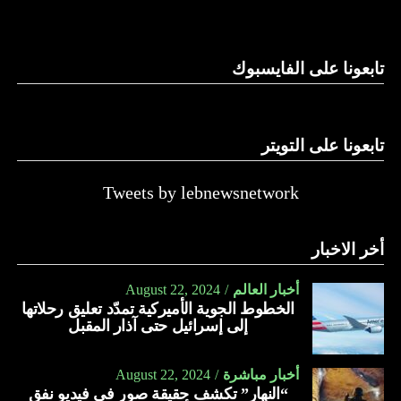
وغيرها، على الرغم من الإجماع اللبناني على ضرورة استعادة
الدولة…
تابعونا على الفايسبوك
النهار
تابعونا على التويتر
Tweets by lebnewsnetwork
أخر الاخبار
أخبار العالم
August 22, 2024
الخطوط الجوية الأميركية تمدّد تعليق رحلاتها
إلى إسرائيل حتى آذار المقبل
أخبار مباشرة
August 22, 2024
“النهار” تكشف حقيقة صور في فيديو نفق