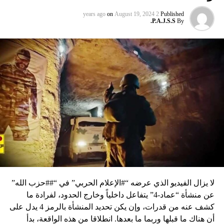
on
August 19, 2024
2 years ago
Published
P.A.J.S.S.
By
لا يزال الفيديو الذي عرضه “#الإعلام الحربي” في “##حزب الله”
عن منشأة “عماد-4” يتفاعل داخلياً وخارج الحدود، لفرادة ما
كشف عنه من قدرات، وإن يكن تحديد المنشأة بالرمز 4 يدل على
أن هناك ما قبلها وربما ما بعدها. انطلاقا من هذه الواقعة، بدأ