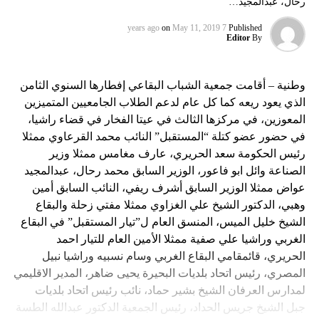
رحال، عبدالمجيد…
on
May 11, 2019
7 years ago
Published
Editor
By
وطنية – أقامت جمعية الشباب البقاعي إفطارها السنوي الثامن
الذي يعود ريعه كما كل عام لدعم الطلاب الجامعيين المتميزين
المعوزين، في مركزها الثالث في عيتا الفخار في قضاء راشيا،
في حضور عضو كتلة “المستقبل” النائب محمد القرعاوي ممثلا
رئيس الحكومة سعد الحريري، عارف مغامس ممثلا وزير
الصناعة وائل ابو فاعور، الوزير السابق محمد رحال، عبدالمجيد
عواض ممثلا الوزير السابق أشرف ريفي، النائب السابق أمين
وهبي، الدكتور الشيخ علي الغزاوي ممثلا مفتي زحلة والبقاع
الشيخ خليل الميس، المنسق العام ل”تيار المستقبل” في البقاع
الغربي وراشيا علي صفية ممثلا الأمين العام للتيار احمد
الحريري، قائمقامي البقاع الغربي وسام نسبيه وراشيا نبيل
المصري، رئيس اتحاد بلديات البحيرة يحيى ضاهر، المدير الاقليمي
لمدارس العرفان الشيخ بشير حماد، نائب رئيس اتحاد بلديات
جبل الشيخ جريس الحداد، رئيس الجمعية الدكتور عبدالله الطسة