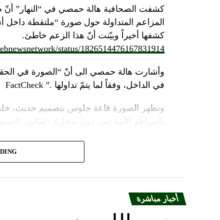
كشفت الصحافية هالة حمصي في “النهار” أنّ 
كشفها أخيراً وبيّنت أنّ هذا الزعم خاطئ.
/lebnewsnetwork/status/1826514476167831914
وأشارت هالة حمصي الى أنّ “الصورة في الحقي
في الداخل، وفقاً لما يتمّ تداولها .” FactCheck
وتظهر الصورة قاعة جلوس بتصميم حديث، خلفه
بالمزاعم الآتية (من دون تدخل): “صالون الاستقبا
ADING
مؤثرات صوتيّة وضوئيّة، يظهر منشأة عسكرية مح
ضخمة، على وقع تصريحات لأمينه العام حسن نصر
أضافت “النهار”: “ويظهر مقطع
الفيديو
، وهو بع
أخبار مباشرة
الدقي