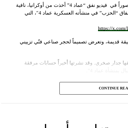
صوراً في
فيديو
نفق “عماد 4” أخذت من أوكرانيا، نافية
المزاعم المتداولة حول صورة “ملتقطة داخل أنفاق “الحزب” في منشأته العسكرية عماد 4″، التي
https://x.com
قة قديمة، وتعرض تصميماً لحجر صناعي فنّي تزييني
ا جدار صخري. وقد نشرتها أخيراً حسابات مرفقة
ل بمنشأة عماد 4”.
وأشارت “النهار” الى أنّ “انتشار الصورة جاء في وقت نشر “الحزب”، الجمعة 16 آب 2024، فيديو مع
CONTINUE RE
صّنة تتحرّك فيها آليات محمّلة بالصواريخ ضمن أنفاق
الله يهددّ فيها إسرائيل”.
نوان “جبالنا خزائننا”، على مدى أربع دقائق ونصف
قة منشأة عسكرية تحمل اسم “عماد 4″، نسبة الى القائد العسكري في “الحزب” عماد مغنية الذي