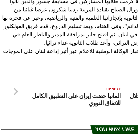
نوية كرمت طلابها المشاركين في مسابقة جسور والذين نالوا
كورال الصباح بقيادة المربية ردينا شكرون عرضا غنائيا من
ثانوية بإنجازاتها العلمية والفنية والرياضية، وعبر عن فخره بها
لدائم”. وفي الختام، وبعد تسليم الدروع، قدم فريق الفولكلور
في لبنان. ثم افتتح جابر بمرافقة المدير والناظر العام في
ض التراثي، وأعد طلاب الثانوية غداء تراثيا.
الوكالة الوطنية للاعلام عبر أثير إذاعة لبنان على الموجات
UP NEXT
لال
المانيا حضت إيران على التطبيق الكامل
للاتفاق النووي
YOU MAY LIKE