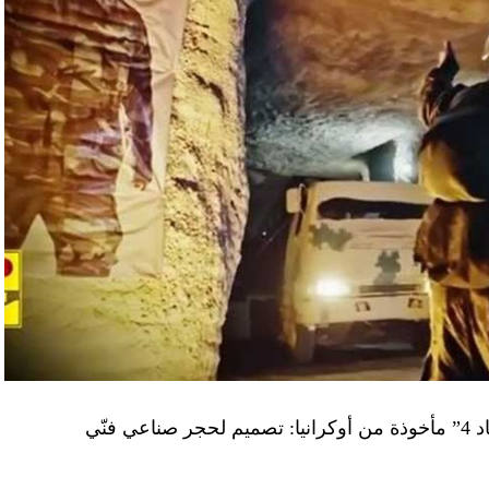
“النهار” تكشف حقيقة صور في فيديو نفق “عماد 4” مأخوذة من أوكرانيا: تصميم لحجر صناعي فنّي