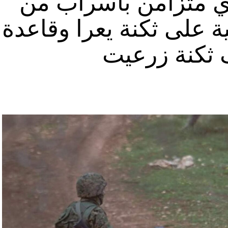
ي متزامن بأسراب من
ة على ثكنة يعرا وقاعدة
ثكنة زرعيت