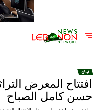
لبنان
افتتاح المعرض التراث
حسن كامل الصباح
وطنية – رعى النائب ياسين جابر الاحتفال الذي ن