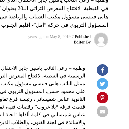
في النبطية، ل
هاني قبيسي مسؤول مكتب الشباب والرياضة في 
المسؤول التربوي في حركة “امل”- اقليم الجنوب 
on
May 8, 2019
7 years ago
Published
Editor
By
وطنية – رعى النائب ياسين جابر الاحتفال
ممثل النائب هاني قبيسي مسؤول مكتب ال
علي محمود حسن، المسؤول التربوي في حر
الثانوية عباس شميساني، رئيسة فرع تعاون
قدمت فرقة “يلا غروب” رقصات فنية، ثم 
عباس شميساني في كلمة ألقاها “لجنة ال
والاساتذة في لجنة الفنون، والطلاب الذين