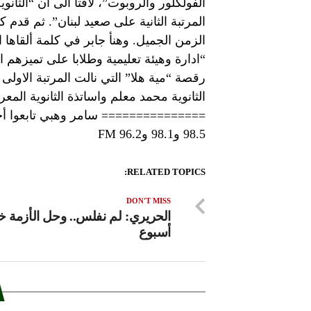
الفولكلور والروبوت”، لافتا الى أن “الثا
المرتبة الثانية على صعيد لبنان”. ثم قدم 
الزمن الجميل. وهنأ جابر في كلمة ألقاها ال
“ادارة وهيئة تعليمية وطلابا على تميزهم ا
رقصة “مية هلا” التي نالت المرتبة الاولى 
الثانوية محمد معلم واساتذة الثانوية المعر
=============== سامر وهبي تابعوا أخبار 
98.5 و98.1 و96.2 FM
RELATED TOPICS:
DON'T MISS
الحريري: لم نفلس.. وحل الأزمة خ
أسبوع