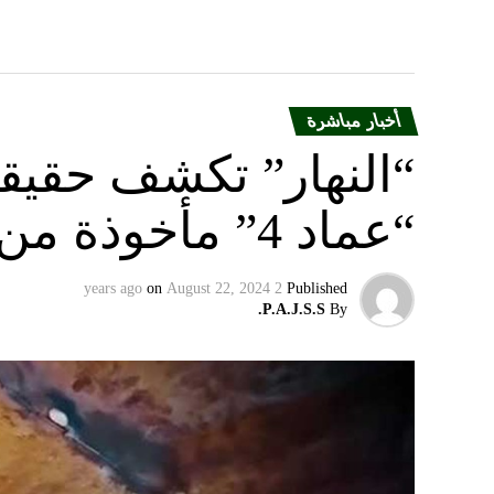
أخبار مباشرة
“النهار” تكشف حقيق
“عماد 4” مأخوذة من أوكرانيا….
on
August 22, 2024
2 years ago
Published
P.A.J.S.S.
By