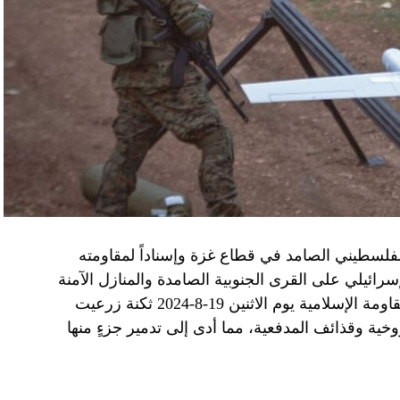
الفلسطيني الصامد في قطاع غزة وإسناداً لمقاومته
الإسرائيلي على القرى الجنوبية الصامدة والمنازل الآمنة
وخصوصاً في بلدة باتوليه، استهدف مجاهدو المقاومة الإسلامية يوم الاثنين 19-8-2024 ثكنة زرعيت
خية وقذائف المدفعية، مما أدى إلى تدمير جزءٍ منها