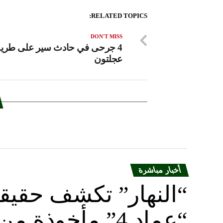
RELATED TOPICS:
DON'T MISS
4 جرحى في حادث سير على طري
عجلتون
أخبار مباشرة
“النهار” تكشف حقيق
“عماد 4” مأخوذة من أوكرانيا….