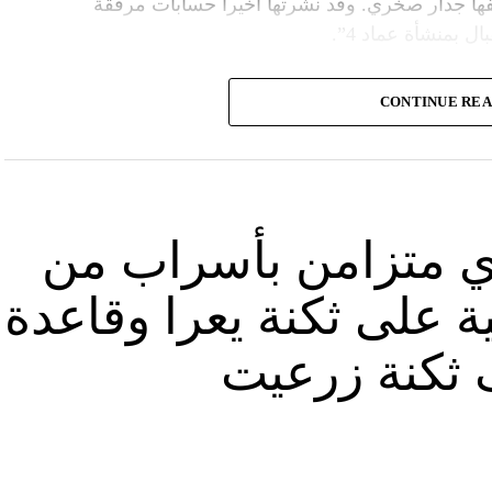
ا جدار صخري. وقد نشرتها أخيراً حسابات مرفقة
ل بمنشأة عماد 4”.
وأشارت “النهار” الى أنّ “انتشار الصورة جاء في وقت نشر “الحزب”، الجمعة 16 آب 2024، فيديو مع
CONTINUE RE
صّنة تتحرّك فيها آليات محمّلة بالصواريخ ضمن أنفاق
الله يهددّ فيها إسرائيل”.
نوان “جبالنا خزائننا”، على مدى أربع دقائق ونصف
قة منشأة عسكرية تحمل اسم “عماد 4″، نسبة الى القائد العسكري في “الحزب” عماد مغنية الذي
ي متزامن بأسراب من
ة على ثكنة يعرا وقاعدة
ثكنة زرعيت