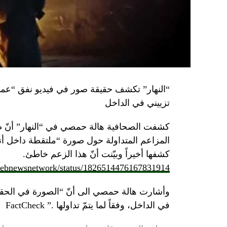
تزييني في الداخل
كشفت الصحافية هالة حمصي في “النهار” أنّ 
كشفها أخيراً وبيّنت أنّ هذا الزعم خاطئ.
/lebnewsnetwork/status/1826514476167831914
وأشارت هالة حمصي الى أنّ “الصورة في الحقي
في الداخل، وفقاً لما يتمّ تداولها .” FactCheck