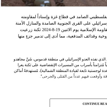
الفلسطيني الصامد في قطاع غزة وإسناداً لمقاومته
الإسرائيلي على القرى الجنوبية الصامدة والمنازل الآمنة
وخصوصاً في بلدة باتوليه، استهدف مجاهدو المقاومة الإسلامية يوم الاثنين 19-8-2024 ثكنة زرعيت
خية وقذائف المدفعية، مما أدى إلى تدمير جزءٍ منها
يال الذي نفذه العدو الإسرائيلي في منطقة قدموس، شَنَّ مجاهدو
ة يوم الاثنين 19-8-2024 هجوماً جوياً مُتزامناً بأسراب من المسيرات الإنقضاضية على ثكنة يعرا
وقاعدة سنط جين (قاعدة لوجستية تابعة لقيادة المنطقة الشمالية)، مُستهدفةً أماكن
ة وأوقعت فيهم عدداً من القتلى والجرحى”.
CONTINUE RE