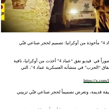
“النهار” تكشف حقيقة صور في فيديو نفق “عماد 4” مأخوذة من أوكرانيا: تصميم لحجر صناعي فنّي
صوراً في
فيديو
نفق “عماد 4” أخذت من أوكرانيا، نافية
المزاعم المتداولة حول صورة “ملتقطة داخل أنفاق “الحزب” في منشأته العسكرية عماد 4″، التي
https://x.com
قة قديمة، وتعرض تصميماً لحجر صناعي فنّي تزييني