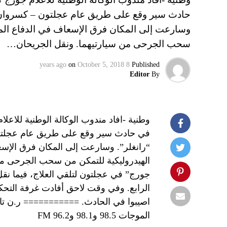
حادث سير وقع على طريق عام عجلتون – كسروان بين
وسارعت إلى المكان فرق الإسعاف في الدفاع المدن
سحب الجرحى من سيارتيهما. ونقل الجريحان…
on
October 5, 2018
8 years ago
Published
Editor
By
في حادث سير وقع على طريق عام عجلتون 
“رانغلر”. وسارعت إلى المكان فرق الإسعا
الهيدروليكية للتمكن من سحب الجرحى من
جورج” في عجلتون لتلقي العلاج، فيما نقل
الرابع. وفي وقت لاحق أفادت غرفة التحك
اصيبوا في الحادث. =========== ر.ن تابعوا
الموجات 98.5 و98.1 و96.2 FM