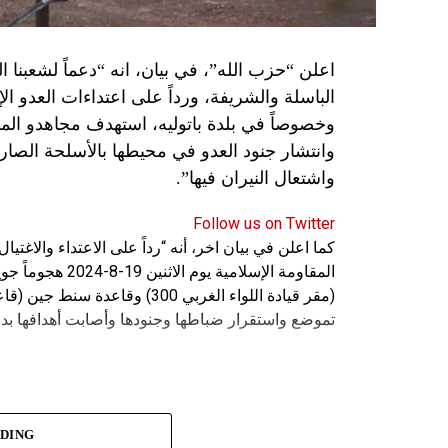
اعلن “حزب الله”، في بيان، انه “دعماً لشعبنا 
الباسلة ‌‏‌‏‌والشريفة، ورداً على اعتداءات العدو 
وانتشار جنود العدو في محيطها بالأسلحة الصارو
واشتعال النيران فيها”.
Follow us on Twitter
كما اعلن في بيان اخر، أنه “رداً على الاعتداء والاغت
المقاومة الإسلامي
(مقر قيادة اللواء الغربي 300) 
تموضع واستقرار ضباطها وجنودها وأصابت أهدافها بدق
ADING