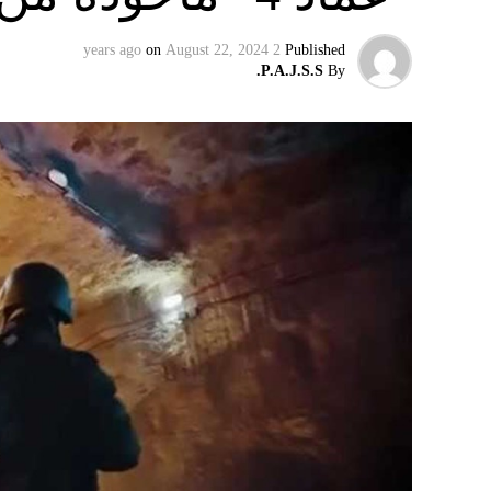
on
August 22, 2024
2 years ago
Published
P.A.J.S.S.
By