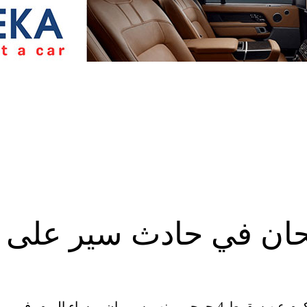
يحان في حادث سير على
وطنية -افاد مندوب الوكالة الوطنية للاعلام جورج كرم عن سقوط 4 جرحى بينهم سوريان، مساء اليوم، في